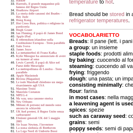
temperature
to
hot
.
Hacker
Harrods, il grande magazzino più
famoso del Regno Unito
Heathrow Airport
Bread should be
stored
in
La storia delle canzoni dei Beatles -
Hey Jude
refrigerator temperatures
.
Hong Kong
Hot Cross Bun, politica e religione in
pasticceria
Hugh Grant
Ian Fleming, il papà di James Bond
VOCABOLARIETTO
Apple iPod
Il referendum irlandese sulla
Breads
: Il pane (lett. i pa
Costituzione Europea - Testo parallelo
a group
: un insieme
Italo Svevo
James Joyce
staple foods
: prodotti alim
La metamorfosi di Franz Kafka
Kylie Minogue ha annunciato di avere
by baking
: cuocendo al fo
un tumore al seno
Lewis Carroll, il papà di Alice nel
steaming
: cuocendo all v
Paese delle Meraviglie
La metropolitana di Londra - Testo
frying
: friggendo
parallelo
Apple Macintosh
dough
: una pasta; un imp
Rivista (Magazine)
Le isole Marshall chiedono un mega-
consisting minimally
: ch
risarcimento agli USA
Massimo Troisi
flour
: farina
Maurizio Costanzo
MPEG-4
in most cases
: nella magg
My way, una canzone storica
New Orleans
a leavening agent is use
Milioni di persone nel mondo sono
ancora in schiavitù
spices
: spezie
UK fuel protest, il Regno Unito senza
such as caraway seed
: 
carburante!
Elezioni generali UK del 5 maggio
grains
: semi
2005
Sir Isaac Newton, l'inventore
poppy seeds
: semi di pa
La nona sinfonia di Beethoven
La Lega Nord di Umberto Bossi