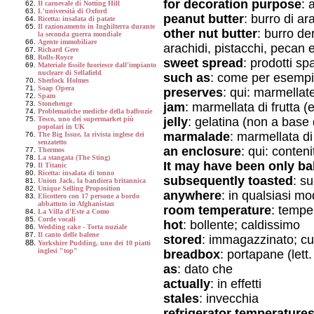
for decoration purpose
: 
Il carnevale di Notting Hill
L'università di Oxford
peanut butter
: burro di ar
Ricetta: insalata di patate
Il razionamento in Inghilterra durante
other nut butter
: burro der
la seconda guerra mondiale
Agente immobiliare
arachidi, pistacchi, pecan 
Richard Gere
Rolls-Royce
sweet spread
: prodotti sp
Materiale fissile fuoriesce dall'impianto
nucleare di Sellafield
such as
: come per esemp
Sherlock Holmes
Soap Opera
preserves
: qui: marmellat
Spam
Stonehenge
jam
: marmellata di frutta 
Problematiche mediche della balbuzie
jelly
: gelatina (non a base
Tesco, uno dei supermarket più
popolari in UK
marmalade
: marmellata d
The Big Issue, la rivista inglese dei
senzatetto
an enclosure
: qui: conteni
Thermos
La stangata (The Sting)
It may have been only b
Il Titanic
Ricetta: insalata di tonno
subsequently toasted
: s
Union Jack, la bandiera britannica
Unique Selling Proposition
anywhere
: in qualsiasi mo
Elicottero con 17 persone a bordo
abbattuto in Afghanistan
room temperature
: tempe
La Villa d'Este a Como
Corde vocali
hot
: bollente; caldissimo
Wedding cake - Torta nuziale
Il canto delle balene
stored
: immagazzinato; cu
Yorkshire Pudding, uno dei 10 piatti
inglesi "top"
breadbox
: portapane (lett
as
: dato che
actually
: in effetti
stales
: invecchia
refrigerator temperature