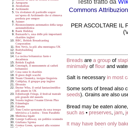
Testo
tratto da
Wik
Aeroporto
Alcoholism
Commons Attribuzione
Archimede
Un rivelatore di particelle scopre
un'opera di Archimede che si riteneva
perduta per sempre
Asimov
PER ASCOLTARE IL 
Riconoscimento automatico della targa
automobilistica
(
Bank Holiday
Barnardo's, una delle più importanti
charities inglesi
BBC, British Broadcasting
Corporation
Ben Nevis, la più alta montagna UK
Bodybuilding
Pane
La cucina britannica: fasto e
Breads
are
a group
of
stap
decadenza
British English
minimally
of
flour
and water
Cenotaph, il monumento ai caduti
britannici
Cosa sono le charities
Il gioco degli scacchi
Salt is necessary
in most 
Noam Chomsky, insigne linguista
Coldplay, il gruppo pop inglese
Divorzio
Some sorts of bread also 
Doctor Who, il serial fantascientifico
più amato in UK
seeds
). Grains are also u
Edinburgh Fringe, il festival teatrale
più grande del mondo
Scuola inglese: l'esame Eleven Plus
Etimologia
Bread may be eaten alone, 
Falsetto
Tom Cruise spruzzato da una troupe
such as
•
preserves
,
jam
,
j
televisiva a Londra - Testo Parallelo
Medicina legale
George Galloway, un politico scomodo
Giuliana Sgrena
It may have been only bak
Gretna Green, sposarsi alla scozzese