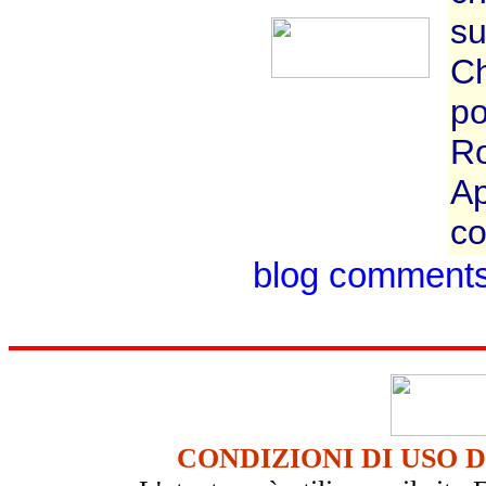
su
Ch
po
Ro
Ap
co
blog comment
CONDIZIONI DI USO 