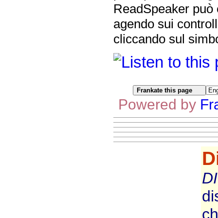
ReadSpeaker può es
agendo sui controll
cliccando sul simbo
Powered by
Fr
D
D
di
ch