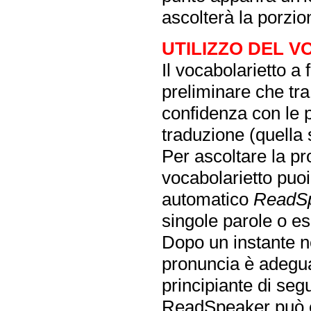
ascolterà la porzio
UTILIZZO DEL 
Il vocabolarietto a
preliminare che tra 
confidenza con le pa
traduzione (quella 
Per ascoltare la pr
vocabolarietto puoi 
automatico
ReadS
singole parole o es
Dopo un instante ne
pronuncia è adegua
principiante di segui
ReadSpeaker può es