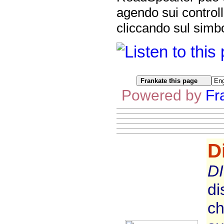
agendo sui controll
cliccando sul simbo
Powered by
Fr
D
D
di
ch