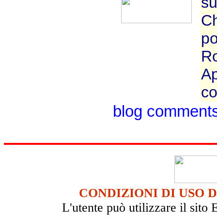
su
Ch
po
Ro
Ap
co
blog comment
CONDIZIONI DI USO 
L'utente può utilizzare il si