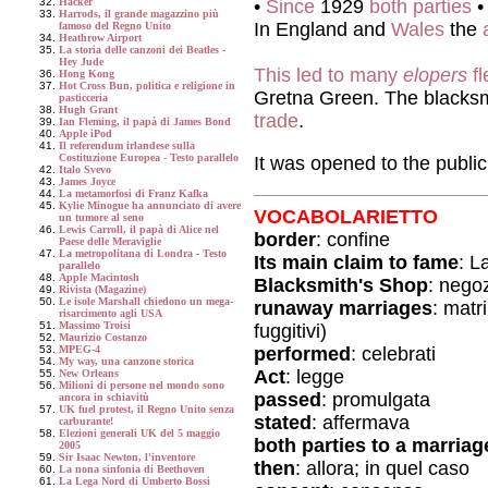
•
Since
1929
both parties
Hacker
Harrods, il grande magazzino più
In England and
Wales
the
famoso del Regno Unito
Heathrow Airport
La storia delle canzoni dei Beatles -
Hey Jude
This led to many
elopers
fl
Hong Kong
Hot Cross Bun, politica e religione in
Gretna Green. The blacksm
pasticceria
Hugh Grant
trade
.
Ian Fleming, il papà di James Bond
Apple iPod
Il referendum irlandese sulla
Costituzione Europea - Testo parallelo
It was opened to the publi
Italo Svevo
James Joyce
La metamorfosi di Franz Kafka
Kylie Minogue ha annunciato di avere
VOCABOLARIETTO
un tumore al seno
Lewis Carroll, il papà di Alice nel
border
: confine
Paese delle Meraviglie
La metropolitana di Londra - Testo
Its main claim to fame
: L
parallelo
Apple Macintosh
Blacksmith's Shop
: negoz
Rivista (Magazine)
Le isole Marshall chiedono un mega-
runaway marriages
: matr
risarcimento agli USA
Massimo Troisi
fuggitivi)
Maurizio Costanzo
performed
: celebrati
MPEG-4
My way, una canzone storica
Act
: legge
New Orleans
Milioni di persone nel mondo sono
passed
: promulgata
ancora in schiavitù
UK fuel protest, il Regno Unito senza
stated
: affermava
carburante!
Elezioni generali UK del 5 maggio
both parties to a marriag
2005
Sir Isaac Newton, l'inventore
then
: allora; in quel caso
La nona sinfonia di Beethoven
La Lega Nord di Umberto Bossi