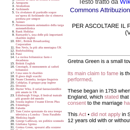
Testo
tratto da
Wik
Aeroporto
Alcoholism
Commons Attribuzione
Archimede
Un rivelatore di particelle scopre
un'opera di Archimede che si riteneva
perduta per sempre
Asimov
PER ASCOLTARE IL 
Riconoscimento automatico della targa
automobilistica
(
Bank Holiday
Barnardo's, una delle più importanti
charities inglesi
BBC, British Broadcasting
Corporation
Ben Nevis, la più alta montagna UK
Bodybuilding
Pane
La cucina britannica: fasto e
Gretna Green is a small to
decadenza
British English
Cenotaph, il monumento ai caduti
britannici
Its main claim to fame
is t
Cosa sono le charities
Il gioco degli scacchi
performed
.
Noam Chomsky, insigne linguista
Coldplay, il gruppo pop inglese
Divorzio
Doctor Who, il serial fantascientifico
These began in 1753 whe
più amato in UK
Edinburgh Fringe, il festival teatrale
England, which
stated
that 
più grande del mondo
consent
to the marriage
ha
Scuola inglese: l'esame Eleven Plus
Etimologia
Falsetto
Tom Cruise spruzzato da una troupe
This
Act
•
did not apply
in S
televisiva a Londra - Testo Parallelo
Medicina legale
12 years old with or witho
George Galloway, un politico scomodo
Giuliana Sgrena
Gretna Green, sposarsi alla scozzese