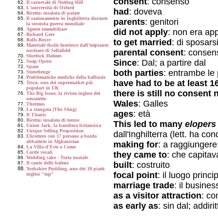
consent
: consenso
Il carnevale di Notting Hill
L'università di Oxford
had
: doveva
Ricetta: insalata di patate
Il razionamento in Inghilterra durante
parents
: genitori
la seconda guerra mondiale
Agente immobiliare
did not apply
: non era app
Richard Gere
Rolls-Royce
to get married
: di sposars
Materiale fissile fuoriesce dall'impianto
parental consent
: consens
nucleare di Sellafield
Sherlock Holmes
Since
: Dal; a partire dal
Soap Opera
Spam
both parties
: entrambe le 
Stonehenge
Problematiche mediche della balbuzie
have had to be at least 1
Tesco, uno dei supermarket più
popolari in UK
there is still no consent
The Big Issue, la rivista inglese dei
senzatetto
Wales
: Galles
Thermos
La stangata (The Sting)
ages
: età
Il Titanic
Ricetta: insalata di tonno
This led to many
elopers
Union Jack, la bandiera britannica
Unique Selling Proposition
dall'Inghilterra (lett. ha co
Elicottero con 17 persone a bordo
abbattuto in Afghanistan
making for
: a raggiungere;
La Villa d'Este a Como
Corde vocali
they came to
: che capitava
Wedding cake - Torta nuziale
built
: costruito
Il canto delle balene
Yorkshire Pudding, uno dei 10 piatti
focal point
: il luogo princi
inglesi "top"
marriage trade
: il busine
as a visitor attraction
: co
as early as
: sin dal; addiri