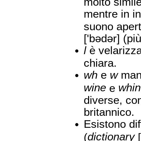
molto simil
mentre in in
suono apert
['bədər] (pi
l
è velarizza
chiara.
wh
e
w
mant
wine
whin
e
diverse, co
britannico.
Esistono di
dictionary
(
[