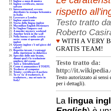
Inglese a suon di musica
Inglese certificato, mezzo
salvato
rispetto all'i
Intercontinental, ovvero
distribuire la stampa britannica
in Italia
Lavorare a Londra
Testo tratto d
Inglese americano
Storia della lingua inglese
Macmillan English Dictionary
Io l'inglese l'imparo così
Roberto Casir
A murder mystery weekend
Another brick in the wall
Nella buona e nella cattiva
♥
WITH A VERY B
sorte: come si sposano gli
inglesi
Quanto inglese c'è nel gioco del
GRATIS TEAM!
calcio?
Repetita iuvant, i vantaggi
della ripetizione in didattica
Specchio delle mie brame,
dimmi qual è la traduzione
Testo tratto da:
migliore del reame
Tutti a Teletubbyland!
Come ti ammansisco il TOEFL
http://it.wikipedi
Tradurre al computer
Trinity: certificare il parlato
Tu vo' fa' il traduttore, il
Testo autorizzato ai sensi 
traduttore... ma sei nato in
Italy!
per i dettagli).
La
lingua ing
English
) è un