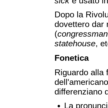
sick
è usato i
Dopo la Rivoluz
dovettero dar 
(
congressman
statehouse
, et
Fonetica
Riguardo alla f
dell'american
differenziano 
La pronunci