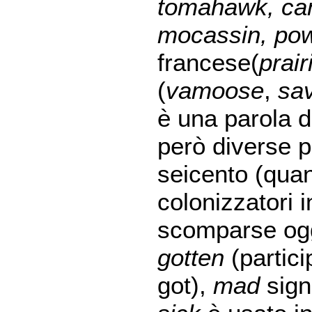
tomahawk, ca
mocassin, po
francese(
prair
(
vamoose
,
sa
è una parola d
però diverse p
seicento (quan
colonizzatori i
scomparse ogg
gotten
(partici
got),
mad
signi