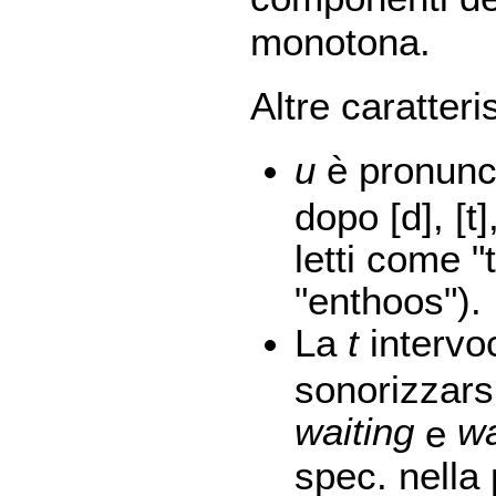
monotona.
Altre caratteri
u
è pronunci
dopo [d], [t], 
letti come "
"enthoos").
La
t
intervo
sonorizzars
waiting
w
e
spec. nella 