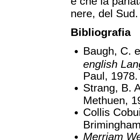
è che la parla
nere, del Sud.
Bibliografia
Baugh, C. e
english La
Paul, 1978.
Strang, B. 
Methuen, 1
Collis Cobu
Brimingham,
Merriam Web