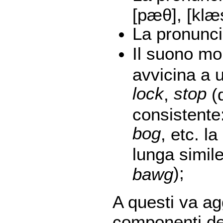
[pæθ], [klæ
La pronunci
Il suono mo
avvicina a
lock
stop
,
(
consistente
bog
, etc. l
lunga simile
);
bawg
A questi va agg
componenti del