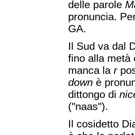
delle parole
M
pronuncia. Per
GA.
Il Sud va dal 
fino alla metà
manca la
r
post
down
è pronunc
dittongo di
nic
("naas").
Il cosidetto Di