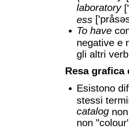
laboratory
[
['pråsə
ess
To have
com
negative e 
gli altri verb
Resa grafica 
Esistono di
stessi termi
catalog
no
non "colour"