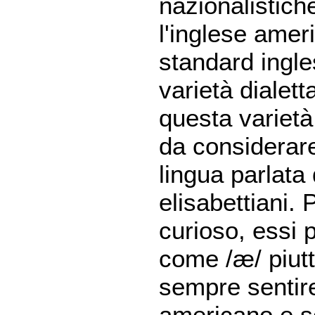
nazionalistiche
l'inglese amer
standard ingle
varietà dialett
questa varietà
da considerare
lingua parlata
elisabettiani.
curioso, essi
come /æ/ piut
sempre sentir
americano e so