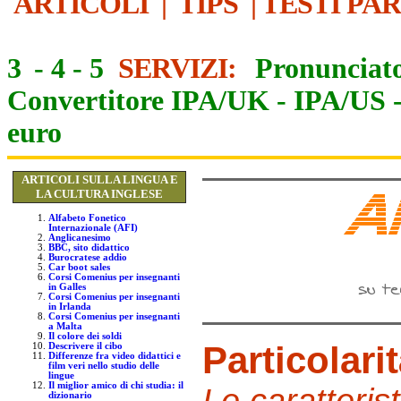
ARTICOLI
|
TIPS
|
TESTI PA
3
-
4
-
5
SERVIZI:
Pronunciato
Convertitore IPA/UK
-
IPA/US
euro
ARTICOLI SULLA LINGUA E
LA CULTURA INGLESE
Alfabeto Fonetico
Internazionale (AFI)
Anglicanesimo
BBC, sito didattico
Burocratese addio
Car boot sales
Corsi Comenius per insegnanti
in Galles
Corsi Comenius per insegnanti
in Irlanda
Corsi Comenius per insegnanti
a Malta
Il colore dei soldi
Particolari
Descrivere il cibo
Differenze fra video didattici e
film veri nello studio delle
lingue
Il miglior amico di chi studia: il
Le caratterist
dizionario