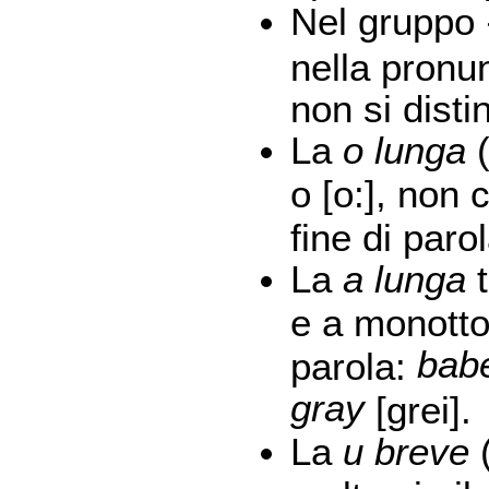
Nel gruppo
nella pronu
non si dist
La
o lunga
o [o:], non 
fine di paro
La
a lunga
t
e a monotton
bab
parola:
gray
[grei].
La
u breve