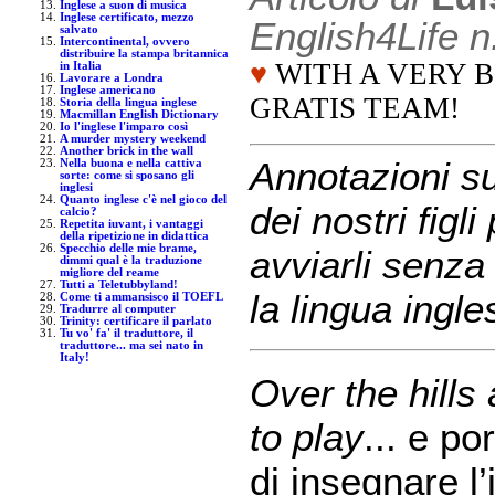
Inglese a suon di musica
Inglese certificato, mezzo
English4Life n
salvato
Intercontinental, ovvero
distribuire la stampa britannica
♥
WITH A VERY B
in Italia
Lavorare a Londra
Inglese americano
GRATIS TEAM!
Storia della lingua inglese
Macmillan English Dictionary
Io l'inglese l'imparo così
A murder mystery weekend
Another brick in the wall
Annotazioni su
Nella buona e nella cattiva
sorte: come si sposano gli
inglesi
Quanto inglese c'è nel gioco del
dei nostri figli
calcio?
Repetita iuvant, i vantaggi
della ripetizione in didattica
Specchio delle mie brame,
avviarli senza
dimmi qual è la traduzione
migliore del reame
Tutti a Teletubbyland!
la lingua ingle
Come ti ammansisco il TOEFL
Tradurre al computer
Trinity: certificare il parlato
Tu vo' fa' il traduttore, il
traduttore... ma sei nato in
Italy!
Over the hills
to play
... e po
di insegnare l’