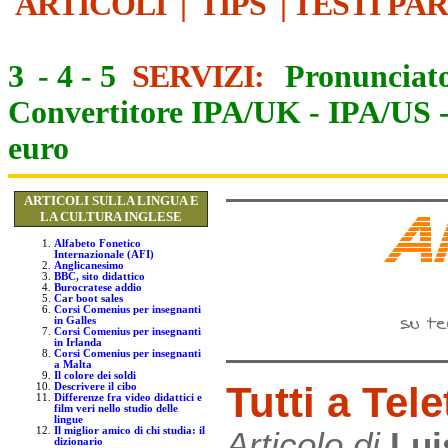
ARTICOLI
|
TIPS
|
TESTI PA
3
-
4
-
5
SERVIZI:
Pronunciato
Convertitore IPA/UK
-
IPA/US
euro
ARTICOLI SULLA LINGUA E
LA CULTURA INGLESE
Alfabeto Fonetico
Internazionale (AFI)
Anglicanesimo
BBC, sito didattico
Burocratese addio
Car boot sales
Corsi Comenius per insegnanti
in Galles
Corsi Comenius per insegnanti
in Irlanda
Corsi Comenius per insegnanti
a Malta
Il colore dei soldi
Tutti a Tel
Descrivere il cibo
Differenze fra video didattici e
film veri nello studio delle
lingue
Il miglior amico di chi studia: il
Articolo di
Lui
dizionario