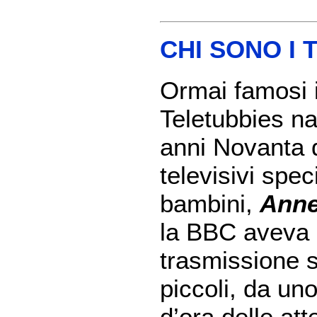
CHI SONO I 
Ormai famosi i
Teletubbies na
anni Novanta d
televisivi spec
bambini,
Ann
la BBC aveva a
trasmissione s
piccoli, da un
d’ora delle att