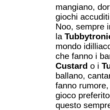
mangiano, dor
giochi accudit
Noo, sempre im
la
Tubbytron
mondo idilliac
che fanno i b
Custard
o i
T
ballano, canta
fanno rumore,
gioco preferit
questo sempre 