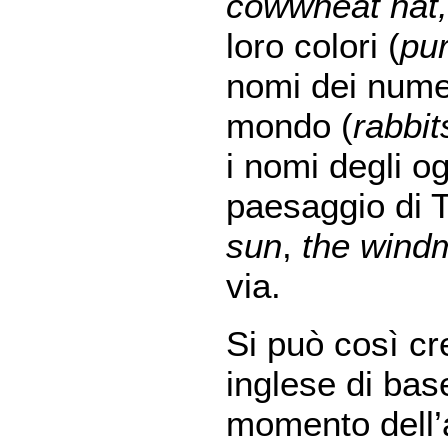
cowwheat hat, 
loro colori (
pur
nomi dei numer
mondo (
rabbit
i nomi degli o
paesaggio di T
sun
,
the windm
via.
Si può così cr
inglese di bas
momento dell’a