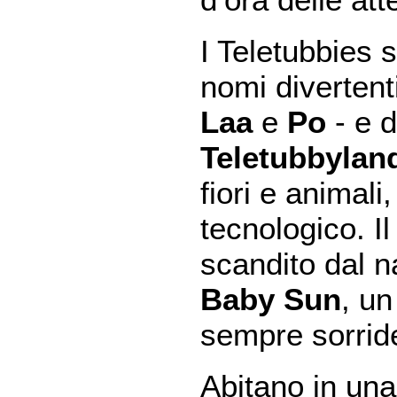
I Teletubbies 
nomi divertent
Laa
e
Po
- e d
Teletubbylan
fiori e animal
tecnologico. Il
scandito dal n
Baby Sun
, un
sempre sorride
Abitano in una 