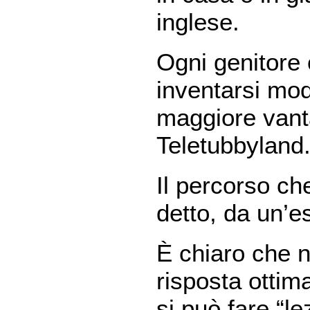
inglese.
Ogni genitore 
inventarsi modi
maggiore vant
Teletubbyland
Il percorso c
detto, da un’e
È chiaro che 
risposta ottimal
si può fare “le