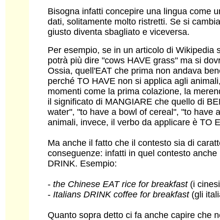
Bisogna infatti concepire una lingua come un i
dati, solitamente molto ristretti. Se si cambi
giusto diventa sbagliato e viceversa.
Per esempio, se in un articolo di Wikipedia 
potrà più dire "cows HAVE grass" ma si dov
Ossia, quell'EAT che prima non andava bene
perché TO HAVE non si applica agli animali, è
momenti come la prima colazione, la merend
il significato di MANGIARE che quello di BE
water", "to have a bowl of cereal", "to have 
animali, invece, il verbo da applicare è T
Ma anche il fatto che il contesto sia di caratt
conseguenze: infatti in quel contesto anche
DRINK. Esempio:
-
the Chinese EAT rice for breakfast
(i cine
-
Italians DRINK coffee for breakfast
(gli it
Quanto sopra detto ci fa anche capire che 