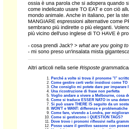
ossia è una parola che si adopera quando si p
come indelicato usare TO EAT e con ciò allu
mondo animale. Anche in italiano, per la ste
MANGIARE espressioni alternative com
sembrano più indirette o più eleganti. Vole
più vicino dell'uso inglese di TO HAVE è p
- cosa prendi Jack? >
what are you going to
- mi sono preso un'insalata mista gigantesc
Altri articoli nella serie
Risposte grammatical
Perché a volte si trova il pronome "I" scrit
Come gestire certi verbi insidiosi come TO
Che consiglio mi potete dare per imparare 
Una ricostruzione di frase non perfetta
Voglio andare a vivere a Melbourne, cosa de
Come si traduce ESSER NATO in una determ
Si può usare THERE IS seguito da un sosta
WON'T e WANT: differenze e problematiche
Come fare, vivendo a Londra, per migliorare
Come si gestiscono i QUESTION TAGS?
Dove trovo i pronomi riflessivi nella gramm
Posso usare il genitivo sassone con posses