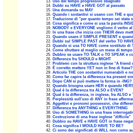
Uso del tempo progressivo sbagliato
Dubbi su HAVE e HAVE GOT al passato
Una domanda su MAY
Quando i sostantivi si usano con THE e q
Traduzione di "per quanto tempo sei stata 
Cosa significa e come si usa la parola INS
NOBODY e EVERYONE vogliono il verbo al s
In una frase che inizia con THEIR devo mett
Quando usare il SIMPLE PRESENT e qua
Dubbi sul SIMPLE PAST del verbo TO HAVE n
Quando si usa TO HAVE come sostituto di
Come sfruttare al meglio un mese di tempo p
Dubbio se usare TO TALK o TO SPEAK e co
Differenze fra SHOULD e MIGHT
Problemi con la struttura inglese "A friend 
È corretto mettere YET non in fine di frase?
Articolo THE con sostantivi numerabili e n
Come far capire la differenza tra present s
Dopo CAN si può mettere la forma in -ING?
Quando bisogna usare HER e quando HER
Qual è la differenza tra ALSO e EVEN?
Qual è la differenza, in inglese, fra ALSO 
Perplessità sull'uso di ANY in frase afferma
Aggettivi e pronomi possessivi, che differe
Differenza tra ANYTHING e EVERYTHING
Uso di SOMETHING in una frase interrogati
Costruzione di una frase inglese "difficile"
Dubbio su HAVE e HAVE GOT in frase negat
Cosa significa I WOULD HAVE TO BE?
Ci sono dei significati di WILL non come au