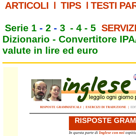
ARTICOLI
|
TIPS
|
TESTI PA
Serie 1
-
2
-
3
-
4
-
5
SERVIZ
Dizionario -
Convertitore IP
valute in lire ed euro
RISPOSTE GRAMMATICALI
|
ESERCIZI DI TRADUZIONE
|
EDI
RISPOSTE
GRAMM
In questa parte di
Inglese con noi
ospiti