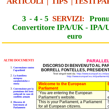
ARTICOLI
|
TIPS
|
TESTI PA
3
-
4
-
5
SERVIZI:
Pronu
Convertitore IPA/UK
-
IPA/
euro
ALTR
I DOCUMENTI
PARALLEL
DISCORSO DI BENVENUTO AL P
Convenzione contro
BORRELL FONTELLES, PRESIDEN
l'apartheid
Testi singoli tratti da:
http://www.europarl.eu.int/
La bandiera
http://www.europarl.eu.int/parliamen
europea:
caratteristiche e
Welcome to the European
storia
Parliament
Convenzione per la
protezione dei beni
‘You are entering the European
culturali in caso di
Parliament’s website.
conflitto armato
This is your Parliament, a Parliament
Discorso di
benvenuto al
for all European citizens.
Parlamento