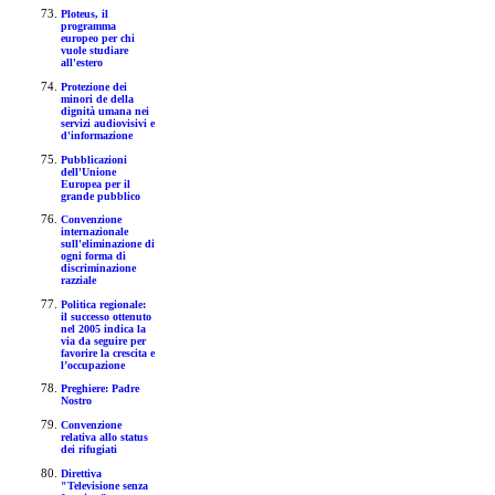
Ploteus, il
programma
europeo per chi
vuole studiare
all'estero
Protezione dei
minori de della
dignità umana nei
servizi audiovisivi e
d'informazione
Pubblicazioni
dell'Unione
Europea per il
grande pubblico
Convenzione
internazionale
sull'eliminazione di
ogni forma di
discriminazione
razziale
Politica regionale:
il successo ottenuto
nel 2005 indica la
via da seguire per
favorire la crescita e
l’occupazione
Preghiere: Padre
Nostro
Convenzione
relativa allo status
dei rifugiati
Direttiva
"Televisione senza