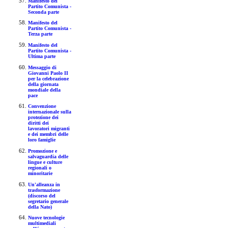
Manifesto del
Partito Comunista -
Seconda parte
Manifesto del
Partito Comunista -
Terza parte
Manifesto del
Partito Comunista -
Ultima parte
Messaggio di
Giovanni Paolo II
per la celebrazione
della giornata
mondiale della
pace
Convenzione
internazionale sulla
protezione dei
diritti dei
lavoratori migranti
e dei membri delle
loro famiglie
Promozione e
salvaguardia delle
lingue e culture
regionali o
minoritarie
Un'alleanza in
trasformazione
(discorso del
segretario generale
della Nato)
Nuove tecnologie
multimediali