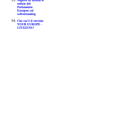
Seguire in diretta le
sedute del
Parlamento
Europeo col
webstreaming
Che cos'è il servizio
YOUR EUROPE -
CITIZENS?