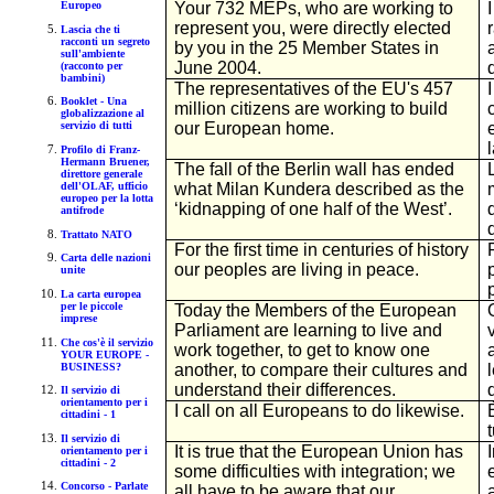
Europeo
Your 732 MEPs, who are working to
represent you, were directly elected
Lascia che ti
racconti un segreto
by you in the 25 Member States in
sull'ambiente
June 2004.
(racconto per
bambini)
The representatives of the EU's 457
Booklet - Una
million citizens are working to build
globalizzazione al
our European home.
servizio di tutti
Profilo di Franz-
Hermann Bruener,
The fall of the Berlin wall has ended
direttore generale
dell'OLAF, ufficio
what Milan Kundera described as the
europeo per la lotta
‘kidnapping of one half of the West’.
antifrode
Trattato NATO
For the first time in centuries of history
Carta delle nazioni
our peoples are living in peace.
unite
La carta europea
per le piccole
Today the Members of the European
imprese
Parliament are learning to live and
Che cos'è il servizio
work together, to get to know one
YOUR EUROPE -
BUSINESS?
another, to compare their cultures and
understand their differences.
Il servizio di
orientamento per i
I call on all Europeans to do likewise.
cittadini - 1
Il servizio di
It is true that the European Union has
orientamento per i
cittadini - 2
some difficulties with integration; we
Concorso - Parlate
all have to be aware that our