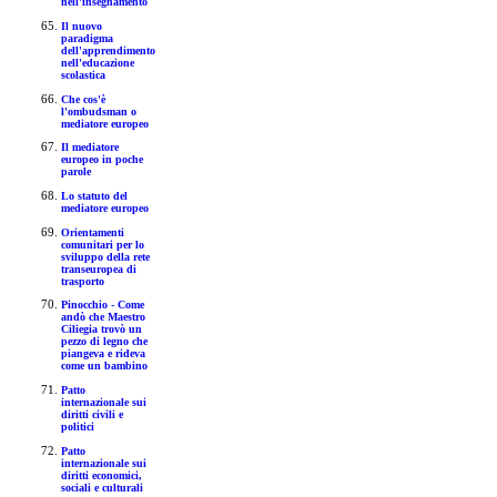
nell'insegnamento
Il nuovo
paradigma
dell'apprendimento
nell'educazione
scolastica
Che cos'è
l'ombudsman o
mediatore europeo
Il mediatore
europeo in poche
parole
Lo statuto del
mediatore europeo
Orientamenti
comunitari per lo
sviluppo della rete
transeuropea di
trasporto
Pinocchio - Come
andò che Maestro
Ciliegia trovò un
pezzo di legno che
piangeva e rideva
come un bambino
Patto
internazionale sui
diritti civili e
politici
Patto
internazionale sui
diritti economici,
sociali e culturali