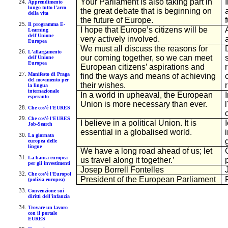
Your Parliament is also taking part in
Apprendimento
lungo tutto l'arco
the great debate that is beginning on
della vita
the future of Europe.
Il programma E-
I hope that Europe’s citizens will be
Learning
dell'Unione
very actively involved.
Europea
We must all discuss the reasons for
L'allargamento
our coming together, so we can meet
dell'Unione
Europea
European citizens’ aspirations and
Manifesto di Praga
find the ways and means of achieving
del movimento per
their wishes.
la lingua
internazionale
In a world in upheaval, the European
esperanto
Union is more necessary than ever.
Che cos'è l'EURES
Che cos'è l'EURES
I believe in a political Union. It is
Job-Search
essential in a globalised world.
La giornata
europea delle
lingue
We have a long road ahead of us; let
La banca europea
us travel along it together.’
per gli investimenti
Josep Borrell Fontelles
Che cos'è l'Europol
President of the European Parliament
(polizia europea)
Convenzione sui
diritti dell'infanzia
Trovare un lavoro
con il portale
EURES