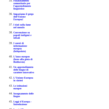
Finanziamento
comunitario per
l'apprendimento
linguistico
Impariamo il gergo
dell'Unione
Europea!
I dati sulla fame
nel mondo
Convenzione su
popoli indigeni e
tribali
I centri di
informazione
europea
(Infopoints)
L'inno europeo
(Inno alla gioia di
Beethoven)
Un apprendimento
delle lingue di
carattere innovativo
L'Unione Europea
in sintesi
Le istituzioni
europee
Insegnamento delle
lingue
Leggi d'Europa -
Introduzione