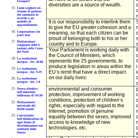
Europeo?
diversities are a source of wealth.
Come scegliere un
sistema di gestione
del contenuto in
accordo a un
It is our responsibility to interlink them
modello di
apprendimento
to give the EU greater cohesion and a
Cooperazione con
meaning, so that each citizen can be
paesi terzi
proud of belonging both to his or her
Dichiarazione
country and to Europe.
congiunta delle 6
nazioni sulla Corea
Your Parliament is working daily with
del Nord
the Council of Ministers, which
La costituzione
represents the 25 governments, to
europea - Art. 30-86
produce legislation in areas within the
La costituzione
EU’s remit that have a direct impact
europea - Art. 9-29
on our daily lives:
La costituzione
europea - Art. 1-8
environmental and consumer
Nuova direttiva
sull'emissione
protection, improvement of working
deliberata di OGM
conditions, protection of children’s
Dichiarazione
rights, especially with regard to the
universale dei
diritti umani
Internet, promotion of genuine
Convenzione
equality between the sexes, improved
sull'eliminazione di
access to knowledge of new
ogni forma di
discriminazione nei
technologies, etc.
confronti della
donna