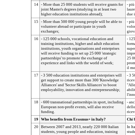
14
- More than 25 000 students will receive grants for
- più
joint Master's degrees (studying in at least two
laure
higher education institutions abroad);
due i
15
- More than 500 000 young people will be able to
- più
volunteer abroad or participate in youth
volon
exchanges;
giova
16
- 125 000 schools, vocational education and
- 125
training institutions, higher and adult education
forma
institutions, youth organisations and enterprises
super
will receive funding to set up 25 000 'strategic
impre
partnerships' to promote the exchange of
25 00
experience and links with the world of work;
prom
il m
17
- 3 500 education institutions and enterprises will
- 3 5
get support to create more than 300 'Knowledge
ricev
Alliances' and 'Sector Skills Alliances' to boost
"All
employability, innovation and entrepreneurship;
abili
l'inn
18
- 600 transnational partnerships in sport, including
- anc
European non-profit events, will also receive
dello
funding.
rice
19
Who benefits from Erasmus+ in Italy?
Chi 
20
Between 2007 and 2013, nearly 220 000 Italian
In It
students, young people and education, training
stude