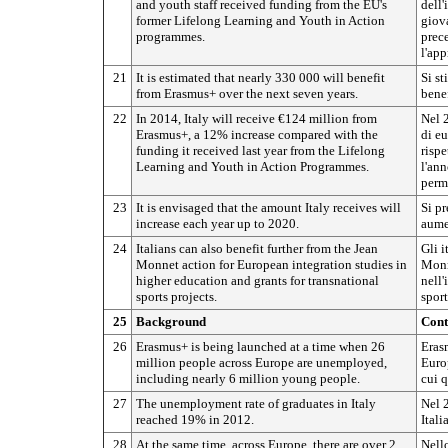
and youth staff received funding from the EU's
dell'
former Lifelong Learning and Youth in Action
giov
programmes.
prec
l'ap
21
It is estimated that nearly 330 000 will benefit
Si st
from Erasmus+ over the next seven years.
bene
22
In 2014, Italy will receive €124 million from
Nel 2
Erasmus+, a 12% increase compared with the
di e
funding it received last year from the Lifelong
rispe
Learning and Youth in Action Programmes.
l'an
perm
23
It is envisaged that the amount Italy receives will
Si pr
increase each year up to 2020.
aume
24
Italians can also benefit further from the Jean
Gli i
Monnet action for European integration studies in
Monn
higher education and grants for transnational
nell'
sports projects.
sport
25
Background
Cont
26
Erasmus+ is being launched at a time when 26
Eras
million people across Europe are unemployed,
Europ
including nearly 6 million young people.
cui q
27
The unemployment rate of graduates in Italy
Nel 2
reached 19% in 2012.
Itali
28
At the same time, across Europe, there are over 2
Nello