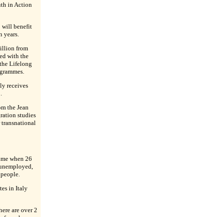
th in Action
 will benefit
 years.
illion from
ed with the
 the Lifelong
ogrammes.
ly receives
.
rom the Jean
ration studies
 transnational
time when 26
 unemployed,
 people.
es in Italy
here are over 2