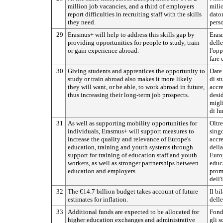
million job vacancies, and a third of employers
milio
report difficulties in recruiting staff with the skills
dator
they need.
perso
29
Erasmus+ will help to address this skills gap by
Eras
providing opportunities for people to study, train
dell
or gain experience abroad.
l'opp
fare 
30
Giving students and apprentices the opportunity to
Dare 
study or train abroad also makes it more likely
di st
they will want, or be able, to work abroad in future,
accre
thus increasing their long-term job prospects.
desid
migli
di l
31
As well as supporting mobility opportunities for
Oltre
individuals, Erasmus+ will support measures to
singo
increase the quality and relevance of Europe's
accre
education, training and youth systems through
della
support for training of education staff and youth
Euro
workers, as well as stronger partnerships between
educa
education and employers.
promu
dell'
32
The €14.7 billion budget takes account of future
Il bi
estimates for inflation.
delle
33
Additional funds are expected to be allocated for
Fondi
higher education exchanges and administrative
gli s