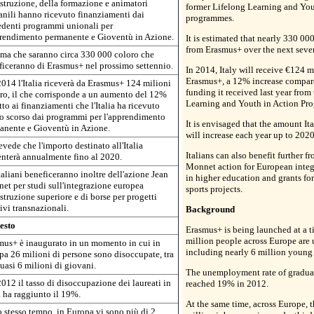
istruzione, della formazione e animatori
former Lifelong Learning and You
anili hanno ricevuto finanziamenti dai
programmes.
edenti programmi unionali per
prendimento permanente e Gioventù in Azione.
It is estimated that nearly 330 000
from Erasmus+ over the next seven
ima che saranno circa 330 000 coloro che
ficeranno di Erasmus+ nel prossimo settennio.
In 2014, Italy will receive €124 m
Erasmus+, a 12% increase compar
014 l'Italia riceverà da Erasmus+ 124 milioni
funding it received last year from
uro, il che corrisponde a un aumento del 12%
Learning and Youth in Action Pr
tto ai finanziamenti che l'Italia ha ricevuto
no scorso dai programmi per l'apprendimento
It is envisaged that the amount Ita
anente e Gioventù in Azione.
will increase each year up to 2020
evede che l'importo destinato all'Italia
Italians can also benefit further f
nterà annualmente fino al 2020.
Monnet action for European integ
taliani beneficeranno inoltre dell'azione Jean
in higher education and grants for
et per studi sull'integrazione europea
sports projects.
istruzione superiore e di borse per progetti
ivi transnazionali.
Background
esto
Erasmus+ is being launched at a 
million people across Europe are
mus+ è inaugurato in un momento in cui in
including nearly 6 million young
a 26 milioni di persone sono disoccupate, tra
uasi 6 milioni di giovani.
The unemployment rate of graduat
012 il tasso di disoccupazione dei laureati in
reached 19% in 2012.
a ha raggiunto il 19%.
At the same time, across Europe, t
 stesso tempo, in Europa vi sono più di 2