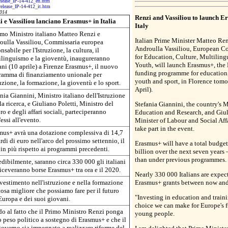
release_IP-14-412_en.htm
-release_IP-14-412_it.htm
014
Renzi and Vassiliou to launch E
i e Vassiliou lanciano Erasmus+ in Italia
Italy
imo Ministro italiano Matteo Renzi e
Italian Prime Minister Matteo Re
oulla Vassiliou, Commissaria europea
Androulla Vassiliou, European C
nsabile per l'Istruzione, la cultura, il
for Education, Culture, Multiling
ilinguismo e la gioventù, inaugureranno
Youth, will launch Erasmus+, the
ni (10 aprile) a Firenze Erasmus+, il nuovo
funding programme for education,
ramma di finanziamento unionale per
youth and sport, in Florence tom
ruzione, la formazione, la gioventù e lo sport.
April).
nia Giannini, Ministro italiano dell'Istruzione
la ricerca, e Giuliano Poletti, Ministro del
Stefania Giannini, the country's M
o e degli affari sociali, parteciperanno
Education and Research, and Giuli
essi all'evento.
Minister of Labour and Social Affa
take part in the event.
mus+ avrà una dotazione complessiva di 14,7
rdi di euro nell'arco del prossimo settennio, il
Erasmus+ will have a total budget
n più rispetto ai programmi precedenti.
billion over the next seven years
than under previous programmes.
dibilmente, saranno circa 330 000 gli italiani
iceveranno borse Erasmus+ tra ora e il 2020.
Nearly 330 000 Italians are expec
vestimento nell'istruzione e nella formazione
Erasmus+ grants between now and
cosa migliore che possiamo fare per il futuro
"Investing in education and traini
Europa e dei suoi giovani.
choice we can make for Europe's f
o al fatto che il Primo Ministro Renzi ponga
young people.
o peso politico a sostegno di Erasmus+ e che il
overno sia impegnato a realizzare riforme del