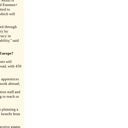
 Renzi is
nd Erasmus+
tted to
which will
ned through
ty by
ency in
bility," said
 Europe?
nts will
broad, with 450
 apprentices
r work abroad;
tion staff and
g to teach or
s planning a
l benefit from
receive grants