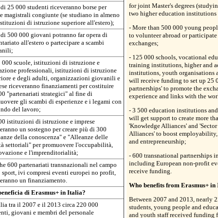
for joint Master's degrees (studyin
 di 25 000 studenti riceveranno borse per
two higher education institutions
e magistrali congiunte (se studiano in almeno
stituzioni di istruzione superiore all'estero);
- More than 500 000 young people
 di 500 000 giovani potranno far opera di
to volunteer abroad or participate
tariato all'estero o partecipare a scambi
exchanges;
nili;
- 125 000 schools, vocational ed
 000 scuole, istituzioni di istruzione e
training institutions, higher and 
zione professionali, istituzioni di istruzione
institutions, youth organisations 
iore e degli adulti, organizzazioni giovanili e
will receive funding to set up 25 0
se riceveranno finanziamenti per costituire
partnerships' to promote the exch
0 "partenariati strategici" al fine di
experience and links with the wor
uovere gli scambi di esperienze e i legami con
ondo del lavoro;
- 3 500 education institutions and
will get support to create more th
00 istituzioni di istruzione e imprese
'Knowledge Alliances' and 'Sector 
eranno un sostegno per creare più di 300
Alliances' to boost employability
eanze della conoscenza" e "Alleanze delle
and entrepreneurship;
tà settoriali" per promuovere l'occupabilità,
ovazione e l'imprenditorialità;
- 600 transnational partnerships in
including European non-profit eve
he 600 partenariati transnazionali nel campo
receive funding.
 sport, ivi compresi eventi europei no profit,
veranno un finanziamento.
Who benefits from Erasmus+ in 
beneficia di Erasmus+ in Italia?
Between 2007 and 2013, nearly 22
alia tra il 2007 e il 2013 circa 220 000
students, young people and educat
nti, giovani e membri del personale
and youth staff received funding 