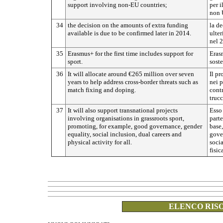
support involving non-EU countries;
per i
non 
34
the decision on the amounts of extra funding
la de
available is due to be confirmed later in 2014.
ulter
nel 
35
Erasmus+ for the first time includes support for
Eras
sport.
soste
36
It will allocate around €265 million over seven
Il pr
years to help address cross-border threats such as
nei p
match fixing and doping.
contr
trucc
37
It will also support transnational projects
Esso 
involving organisations in grassroots sport,
parte
promoting, for example, good governance, gender
base
equality, social inclusion, dual careers and
gover
physical activity for all.
socia
fisic
ELENCO RISO