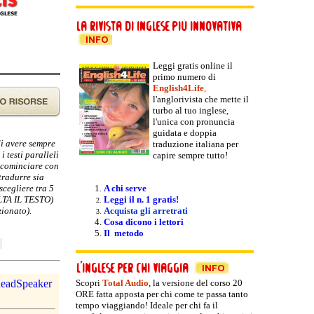
Leggi gratis online il
primo numero di
English4Life
,
l'anglorivista che mette il
turbo al tuo inglese,
l'unica con pronuncia
guidata e doppia
di avere sempre
traduzione italiana per
i testi paralleli
capire sempre tutto!
e cominciare con
tradurre sia
scegliere tra 5
A chi serve
OLTA IL TESTO)
Leggi il n. 1 gratis!
zionato).
Acquista gli arretrati
Cosa dicono i lettori
Il metodo
Scopri
Total Audio
, la versione del
corso 20
ORE fatta apposta per chi come te passa tanto
tempo viaggiando! Ideale per chi fa il