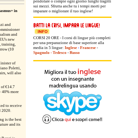
pendolare o compie ogni giorno lunghi tragitti
sui mezzi. Sfrutta anche tu i tempi morti per
rasmus+ in
imparare o migliorare il tuo inglese!
nzi and
ommissioner
ualism and
CORSI 20 ORE - I corsi di lingue più completi
 EU's new
per una preparazione di base superiore alla
 training,
media in 5 lingue:
Inglese
-
Francese
-
orrow (10
Spagnolo
-
Tedesco
-
Russo
inister of
ano Poletti,
irs, will also
 of €14.7
 – 40% more
ted to receive
 2020.
ng is the best
uture and its