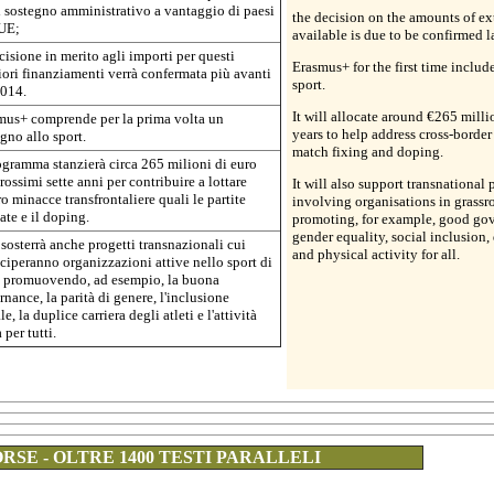
l sostegno amministrativo a vantaggio di paesi
the decision on the amounts of ex
UE;
available is due to be confirmed l
cisione in merito agli importi per questi
Erasmus+ for the first time includ
iori finanziamenti verrà confermata più avanti
sport.
2014.
It will allocate around €265 mill
mus+ comprende per la prima volta un
years to help address cross-border 
gno allo sport.
match fixing and doping.
ogramma stanzierà circa 265 milioni di euro
rossimi sette anni per contribuire a lottare
It will also support transnational 
o minacce transfrontaliere quali le partite
involving organisations in grassro
ate e il doping.
promoting, for example, good go
gender equality, social inclusion, 
sosterrà anche progetti transnazionali cui
and physical activity for all.
ciperanno organizzazioni attive nello sport di
, promuovendo, ad esempio, la buona
nance, la parità di genere, l'inclusione
le, la duplice carriera degli atleti e l'attività
a per tutti.
RSE - OLTRE 1400 TESTI PARALLELI