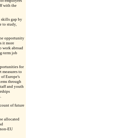
d of employers
ff with the
 skills gap by
 to study,
the opportunity
s it more
 to work abroad
ng-term job
portunities for
t measures to
 of Europe's
stems through
staff and youth
erships
.
count of future
be allocated
nd
g non-EU