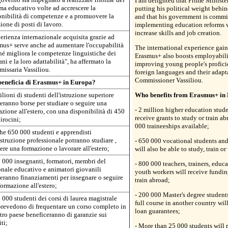
I am delighted that Prime Minister
ma educativo volte ad accrescere la
putting his political weight behi
onibilità di competenze e a promuovere la
and that his government is commi
ione di posti di lavoro.
implementing education reforms 
increase skills and job creation.
erienza internazionale acquisita grazie ad
mus+ serve anche ad aumentare l'occupabilità
The international experience gai
hé migliora le competenze linguistiche dei
Erasmus+ also boosts employabili
ni e la loro adattabilità", ha affermato la
improving young people's profici
issaria Vassiliou.
foreign languages and their adapta
Commissioner Vassiliou.
beneficia di Erasmus+ in Europa?
ilioni di studenti dell'istruzione superiore
Who benefits from Erasmus+ in
eranno borse per studiare o seguire una
- 2 million higher education stude
zione all'estero, con una disponibilità di 450
receive grants to study or train a
irocini;
000 traineeships available;
he 650 000 studenti e apprendisti
istruzione professionale potranno studiare ,
- 650 000 vocational students and
ere una formazione o lavorare all'estero;
will also be able to study, train o
 000 insegnanti, formatori, membri del
- 800 000 teachers, trainers, educa
onale educativo e animatori giovanili
youth workers will receive fundin
eranno finanziamenti per insegnare o seguire
train abroad;
ormazione all'estero;
- 200 000 Master's degree student
 000 studenti dei corsi di laurea magistrale
full course in another country wil
prevedono di frequentare un corso completo in
loan guarantees;
tro paese beneficeranno di garanzie sui
iti;
- More than 25 000 students will 