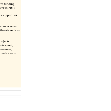
tra funding
ater in 2014.
es support for
ion over seven
threats such as
projects
ots sport,
vernance,
dual careers