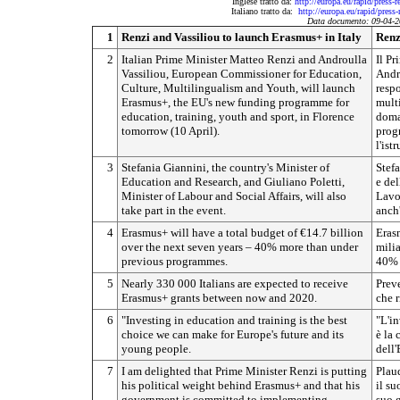
Inglese tratto da:
http://europa.eu/rapid/press-
Italiano tratto da:
http://europa.eu/rapid/press
Data documento: 09-04-2
1
Renzi and Vassiliou to launch Erasmus+ in Italy
Renz
2
Italian Prime Minister Matteo Renzi and Androulla
Il Pr
Vassiliou, European Commissioner for Education,
Andr
Culture, Multilingualism and Youth, will launch
respo
Erasmus+, the EU's new funding programme for
mult
education, training, youth and sport, in Florence
doma
tomorrow (10 April).
prog
l'ist
3
Stefania Giannini, the country's Minister of
Stefa
Education and Research, and Giuliano Poletti,
e del
Minister of Labour and Social Affairs, will also
Lavor
take part in the event.
anch'
4
Erasmus+ will have a total budget of €14.7 billion
Eras
over the next seven years – 40% more than under
milia
previous programmes.
40% i
5
Nearly 330 000 Italians are expected to receive
Preve
Erasmus+ grants between now and 2020.
che r
6
"Investing in education and training is the best
"L'in
choice we can make for Europe's future and its
è la 
young people.
dell'
7
I am delighted that Prime Minister Renzi is putting
Plaud
his political weight behind Erasmus+ and that his
il su
government is committed to implementing
suo g