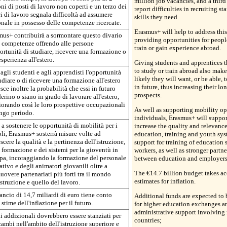
million job vacancies, and a thir
ni di posti di lavoro non coperti e un terzo dei
report difficulties in recruiting sta
i di lavoro segnala difficoltà ad assumere
skills they need.
nale in possesso delle competenze ricercate.
Erasmus+ will help to address this
mus+ contribuirà a sormontare questo divario
providing opportunities for people
e competenze offrendo alle persone
train or gain experience abroad.
ortunità di studiare, ricevere una formazione o
esperienza all'estero.
Giving students and apprentices 
to study or train abroad also make
agli studenti e agli apprendisti l'opportunità
likely they will want, or be able,
udiare o di ricevere una formazione all'estero
in future, thus increasing their lo
sce inoltre la probabilità che essi in futuro
prospects.
erino o siano in grado di lavorare all'estero,
orando così le loro prospettive occupazionali
As well as supporting mobility op
ungo periodo.
individuals, Erasmus+ will suppor
 a sostenere le opportunità di mobilità per i
increase the quality and relevance
li, Erasmus+ sosterrà misure volte ad
education, training and youth sy
scere la qualità e la pertinenza dell'istruzione,
support for training of education 
 formazione e dei sistemi per la gioventù in
workers, as well as stronger partn
pa, incoraggiando la formazione del personale
between education and employers
tivo e degli animatori giovanili oltre a
The €14.7 billion budget takes ac
overe partenariati più forti tra il mondo
estimates for inflation.
istruzione e quello del lavoro.
lancio di 14,7 miliardi di euro tiene conto
Additional funds are expected to 
 stime dell'inflazione per il futuro.
for higher education exchanges a
administrative support involvin
 addizionali dovrebbero essere stanziati per
countries;
cambi nell'ambito dell'istruzione superiore e