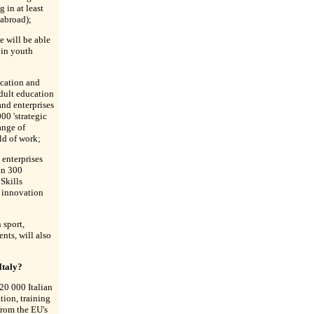
g in at least
 abroad);
 will be able
 in youth
ucation and
adult education
and enterprises
00 'strategic
ange of
ld of work;
 enterprises
an 300
Skills
, innovation
 sport,
nts, will also
Italy?
0 000 Italian
ion, training
from the EU's