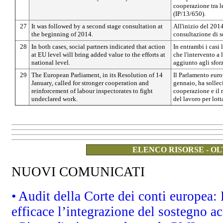
cooperazione tra l
(IP/13/650).
27
It was followed by a second stage consultation at
All'inizio del 2014
the beginning of 2014.
consultazione di s
28
In both cases, social partners indicated that action
In entrambi i casi 
at EU level will bring added value to the efforts at
che l'intervento a 
national level.
aggiunto agli sforz
29
The European Parliament, in its Resolution of 14
Il Parlamento euro
January, called for stronger cooperation and
gennaio, ha solleci
reinforcement of labour inspectorates to fight
cooperazione e il 
undeclared work.
del lavoro per lot
ELENCO RISORSE - OL
NUOVI COMUNICATI
• Audit della Corte dei conti europea
efficace l’integrazione del sostegno 