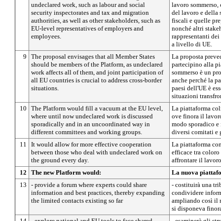
undeclared work, such as labour and social
lavoro sommerso, 
security inspectorates and tax and migration
del lavoro e della 
authorities, as well as other stakeholders, such as
fiscali e quelle pr
EU-level representatives of employers and
nonché altri stake
employees.
rappresentanti dei 
a livello di UE.
9
The proposal envisages that all Member States
La proposta preved
should be members of the Platform, as undeclared
partecipino alla p
work affects all of them, and joint participation of
sommerso è un prob
all EU countries is crucial to address cross-border
anche perché la pa
situations.
paesi dell'UE è ess
situazioni transfro
10
The Platform would fill a vacuum at the EU level,
La piattaforma col
where until now undeclared work is discussed
ove finora il lavor
sporadically and in an uncoordinated way in
modo sporadico e 
different committees and working groups.
diversi comitati e 
11
It would allow for more effective cooperation
La piattaforma co
between those who deal with undeclared work on
efficace tra color
the ground every day.
affrontare il lavor
12
The new Platform would:
La nuova piattaf
13
- provide a forum where experts could share
- costituirà una tr
information and best practices, thereby expanding
condividere inform
the limited contacts existing so far
ampliando così il 
si disponeva finor
14
- explore national and EU tools to face shared
- esaminerà gli str