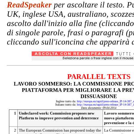
ReadSpeaker
per ascoltare il testo. P
UK, inglese USA, australiano, scozzes
ascolto dall'inizio alla fine (clicc
di singole parole, frasi o paragrafi (
cliccando sull'iconcina che apparirà a
PARALLEL TEXTS
LAVORO SOMMERSO: LA COMMISSIONE PR
PIATTAFORMA PER MIGLIORARE LA PRE
DISSUASIONE
Inglese tratto da:
http://europa.eu/rapid/press-release_IP-14-387
Italiano tratto da:
http://europa.eu/rapid/press-release_IP-14-387_
Data documento: 09-04-2014
1
Undeclared work: Commission proposes new
Lavoro sommerso
Platform to improve prevention and deterrence
nuova piattaform
prevenzione e la 
2
The European Commission has proposed today the
La Commissione eu