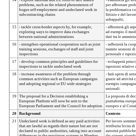
problems, such as the related phenomenon of
per affrontare pr
bogus self-employment and undeclared work in
la problematica co
subcontracting chains
fittizio e del lavo
subappalti;
15
- tackle cross-border aspects by, for example,
- affronterà gli as
exploring ways to improve data exchanges
ad esempio il modo
between national administrations
dati tra le amminis
16
- strengthen operational cooperation such as joint
- rafforzerà la co
training sessions, exchanges of staff and joint
tramite sessioni d
inspections
personale e ispezi
17
- develop common principles and guidelines for
- svilupperà princ
inspections to tackle undeclared work
ispezioni relative
18
- increase awareness of the problem through
- farà opera di se
common activities such as European campaigns
grazie ad attività
and adopting regional or EU wide strategies
esempio campagne 
unionali.
19
The proposal for a Decision establishing a
La proposta di deci
European Platform will now be sent to the
piattaforma europe
European Parliament and the Council for adoption.
europeo e al Consi
20
Background
Contesto
21
Undeclared work is defined as any paid activities
Per lavoro sommers
that are lawful as regards their nature but are not
retribuita lecita d
declared to public authorities, taking into account
autorità pubbliche
differences in the regulatory systems in Member
dei sistemi giuridi