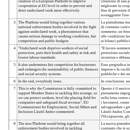
creation of a European Platform to improve
creazione di una p
cooperation at EU level in order to prevent and
migliorare la coop
deter undeclared work more effectively.
fine di prevenire 
scoraggiarne l'uso
3
The Platform would bring together various
La piattaforma riu
national enforcement bodies involved in the fight
di contrasto coinvo
against undeclared work, a phenomenon that
sommerso, un feno
causes serious damage to working conditions, fair
alle condizioni lav
competition and public budgets.
ai bilanci pubblici
4
"Undeclared work deprives workers of social
"Il lavoro sommers
protection, puts their health and safety at risk and
protezione sociale,
lowers labour standards.
sicurezza e abbassa
5
It also undermines fair competition for businesses
Esso pregiudica ino
and endangers the sustainability of public finances
imprese e fa vacill
and social security systems.
pubbliche e dei sis
6
In the end, everybody loses.
In conclusione, son
7
This is why the Commission is fully committed to
Questo è il motiv
support Member States in tackling this scourge, so
pienamente impegn
we can protect workers, level the playing field for
nella lotta contro 
companies and safeguard fiscal revenue", EU
i lavoratori, crear
Commissioner for Employment, Social Affairs and
salvaguardare i ge
Inclusion László Andor commented.
László Andor, Com
l'Occupazione, gli 
8
The new Platform would bring together all
La nuova piattafor
enforcement bodies involved in tackling
contrasto che si oc