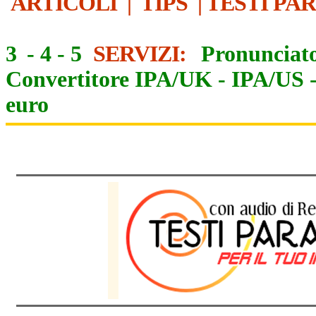
ARTICOLI
|
TIPS
|
TESTI PA
3
-
4
-
5
SERVIZI:
Pronunciato
Convertitore IPA/UK
-
IPA/US
euro