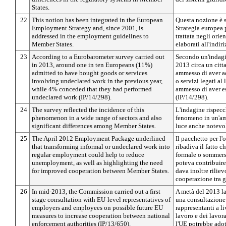
States.
22
This notion has been integrated in the European
Questa nozione è s
Employment Strategy and, since 2001, is
Strategia europea 
addressed in the employment guidelines to
trattata negli ori
Member States.
elaborati all'indir
23
According to a Eurobarometer survey carried out
Secondo un'indagi
in 2013, around one in ten Europeans (11%)
2013 circa un citt
admitted to have bought goods or services
ammesso di aver a
involving undeclared work in the previous year,
o servizi legati a
while 4% conceded that they had performed
ammesso di aver e
undeclared work (IP/14/298).
(IP/14/298).
24
The survey reflected the incidence of this
L'indagine rispecc
phenomenon in a wide range of sectors and also
fenomeno in un'am
significant differences among Member States.
luce anche notevol
25
The April 2012 Employment Package underlined
Il pacchetto per l
that transforming informal or undeclared work into
ribadiva il fatto c
regular employment could help to reduce
formale o sommers
unemployment, as well as highlighting the need
poteva contribuire
for improved cooperation between Member States.
dava inoltre riliev
cooperazione tra g
26
In mid-2013, the Commission carried out a first
A metà del 2013 l
stage consultation with EU-level representatives of
una consultazione 
employers and employees on possible future EU
rappresentanti a li
measures to increase cooperation between national
lavoro e dei lavor
enforcement authorities (IP/13/650).
l'UE potrebbe adott