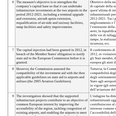
6
The measure's objective is to strengthen the
Obiettivo della mi
company’s capital base so that it can undertake
di capitale della s
infrastructure investments at the two airports in the
quest’ultima di in
period 2012-2021, including a terminal upgrade
infrastrutturali pr
and extension, aircraft apron extension,
2012-2021. Tra i pr
requalification of air-side and taxiway facilities,
miglioramento e l
ramp facilities and safety improvements.
l’estensione della
aerei, la riqualific
delle vie di rullag
rampe, la realizzaz
sicurezza, ecc.
7
The capital injection had been granted in 2012, in
Il conferimento di
breach of the Member States' obligation to notify
2012, in violazion
state aid to the European Commission before it is
gli Stati membri, 
granted.
europea gli aiuti d
8
However, the Commission assessed the
Tuttavia, la Commi
compatibility of the investment aid with the then
compatibilità degli
applicable guidelines on state aid to airports and
degli orientamenti 
airlines (the 2005 Aviation Guidelines).
Stato agli aeropor
in vigore (gli orie
dell’aviazione del
9
The investigation showed that the supported
L’indagine ha dimo
infrastructure projects contribute to an objective of
infrastrutturali og
common European interest by improving the
contribuiscono al 
accessibility of the region, tackling congestion of
interesse comune 
existing airports, and enabling the airports to meet
l’accessibilità de