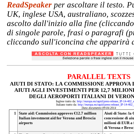
ReadSpeaker
per ascoltare il testo. P
UK, inglese USA, australiano, scozzes
ascolto dall'inizio alla fine (clicc
di singole parole, frasi o paragrafi (
cliccando sull'iconcina che apparirà a
PARALLEL TEXTS
AIUTI DI STATO: LA COMMISSIONE APPROVA 
AIUTI AGLI INVESTIMENTI PER 12,7 MILION
DEGLI AEROPORTI ITALIANI DI VERON
Inglese tratto da:
http://europa.eu/rapid/press-release_IP-14-402
Italiano tratto da:
http://europa.eu/rapid/press-release_IP-14-402
Data documento:09-04-2014
1
State aid: Commission approves €12.7 million
Aiuti di Stato: l
Italian investment aid for Verona and Brescia
concessione di aiu
airports
milioni di EUR a 
di Verona e Bresc