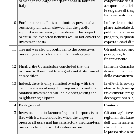
passenger and cargo transport needs in northern
congestione degli 
Italy.
aeroporti benefici
le esigenze di tras
Italia settentrional
10
Furthermore, the Italian authorities presented a
Inoltre, le autorit
business plan which showed that the public
piano aziendale da
support was necessary to implement the project
pubblico era neces
because the expected benefits would not cover the
progetto, in quant
investment costs.
coperto i costi di 
11
The aid was also proportional to the objectives
Gli aiuti erano an
pursued, as it was limited to the funding gap.
perseguito, limitan
finanziamento.
12
Finally, the Commission concluded that the
Infine, la Commis
measure will not lead to a significant distortion of
di aiuto non compo
competition.
della concorrenza.
13
Indeed, there is only a limited overlap with the
In effetti, la sovr
catchment area of neighbouring airports and the
utenza degli aeropo
planned investments will help decongesting the
investimenti prog
neighbouring airports.
decongestionare gl
14
Background
Contesto
15
Investment aid in favour of regional airports is in
Gli aiuti agli inve
line with EU state aid rules when the airport is
regionali risultan
open to all users and has satisfactory medium-term
dell’UE in materia 
prospects for the use of its infrastructure.
che ne beneficia è a
le prospettive a m