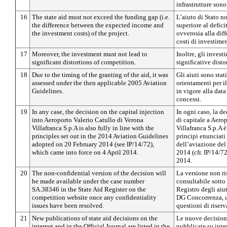
infrastrutture sono
16
The state aid must not exceed the funding gap (i.e.
L’aiuto di Stato 
the difference between the expected income and
superiore al defici
the investment costs) of the project.
ovverosia alla diffe
costi di investime
17
Moreover, the investment must not lead to
Inoltre, gli inves
significant distortions of competition.
significative disto
18
Due to the timing of the granting of the aid, it was
Gli aiuti sono stati
assessed under the then applicable 2005 Aviation
orientamenti per i
Guidelines.
in vigore alla data 
concessi.
19
In any case, the decision on the capital injection
In ogni caso, la d
into Aeroporto Valerio Catullo di Verona
di capitale a Aero
Villafranca S.p.A is also fully in line with the
Villafranca S.p.A
principles set out in the 2014 Aviation Guidelines
principi enunciati 
adopted on 20 February 2014 (see IP/14/72),
dell’aviazione del
which came into force on 4 April 2014.
2014 (cfr. IP/14/72
2014.
20
The non-confidential version of the decision will
La versione non ri
be made available under the case number
consultabile sott
SA.38346 in the State Aid Register on the
Registro degli aiuti
competition website once any confidentiality
DG Concorrenza, un
issues have been resolved.
questioni di riserv
21
New publications of state aid decisions on the
Le nuove decisioni
internet and in the Official Journal are listed in the
pubblicate su inter