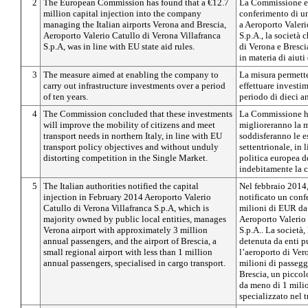
2
The European Commission has found that a €12.7
La Commissione eu
million capital injection into the company
conferimento di un
managing the Italian airports Verona and Brescia,
a Aeroporto Valeri
Aeroporto Valerio Catullo di Verona Villafranca
S.p.A., la società c
S.p.A, was in line with EU state aid rules.
di Verona e Bresci
in materia di aiuti 
3
The measure aimed at enabling the company to
La misura permette
carry out infrastructure investments over a period
effettuare investim
of ten years.
periodo di dieci a
4
The Commission concluded that these investments
La Commissione ha
will improve the mobility of citizens and meet
miglioreranno la m
transport needs in northern Italy, in line with EU
soddisferanno le es
transport policy objectives and without unduly
settentrionale, in 
distorting competition in the Single Market.
politica europea de
indebitamente la 
5
The Italian authorities notified the capital
Nel febbraio 2014,
injection in February 2014 Aeroporto Valerio
notificato un conf
Catullo di Verona Villafranca S.p.A, which is
milioni di EUR da 
majority owned by public local entities, manages
Aeroporto Valerio 
Verona airport with approximately 3 million
S.p.A.. La società
annual passengers, and the airport of Brescia, a
detenuta da enti pu
small regional airport with less than 1 million
l’aeroporto di Vero
annual passengers, specialised in cargo transport.
milioni di passegge
Brescia, un piccol
da meno di 1 milio
specializzato nel t