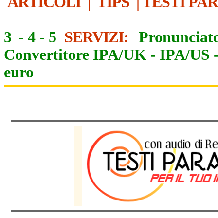
ARTICOLI
|
TIPS
|
TESTI PA
3
-
4
-
5
SERVIZI:
Pronunciato
Convertitore IPA/UK
-
IPA/US
euro