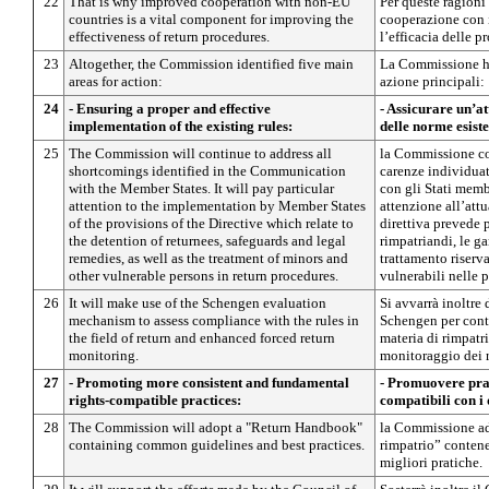
22
That is why improved cooperation with non-EU
Per queste ragioni
countries is a vital component for improving the
cooperazione con i
effectiveness of return procedures.
l’efficacia delle p
23
Altogether, the Commission identified five main
La Commissione ha
areas for action:
azione principali:
24
- Ensuring a proper and effective
- Assicurare un’a
implementation of the existing rules:
delle norme esiste
25
The Commission will continue to address all
la Commissione con
shortcomings identified in the Communication
carenze individua
with the Member States. It will pay particular
con gli Stati memb
attention to the implementation by Member States
attenzione all’att
of the provisions of the Directive which relate to
direttiva prevede p
the detention of returnees, safeguards and legal
rimpatriandi, le ga
remedies, as well as the treatment of minors and
trattamento riserva
other vulnerable persons in return procedures.
vulnerabili nelle 
26
It will make use of the Schengen evaluation
Si avvarrà inoltre
mechanism to assess compliance with the rules in
Schengen per contr
the field of return and enhanced forced return
materia di rimpatri
monitoring.
monitoraggio dei r
27
- Promoting more consistent and fundamental
- Promuovere prat
rights-compatible practices:
compatibili con i 
28
The Commission will adopt a "Return Handbook"
la Commissione ad
containing common guidelines and best practices.
rimpatrio” conten
migliori pratiche.