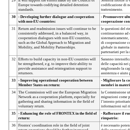
29
It will support the efforts made by the Council of
Sosterrà inoltre i
Europe towards codifying detailed detention
codificazione di n
standards.
trattenimento.
30
- Developing further dialogue and cooperation
- Promuovere ulte
with non-EU countries:
cooperazione con i
31
Return and readmission issues will continue to be
le questioni del r
consistently addressed, in a balanced way, in
continueranno ad e
cooperation dialogues with non-EU countries,
sistematicamente, 
such as the Global Approach to Migration and
di cooperazione co
Mobility, and Mobility Partnerships.
globale in materia
partenariati per la
32
Efforts to build capacity in non-EU countries will
Saranno intensifica
be strengthened, e.g. to improve their ability to
delle capacità nei 
provide assistance and reintegration support to
migliorando la capa
returnees.
assistenza e aiuto 
33
- Improving operational cooperation between
- Migliorare la c
Member States on return:
membri in materi
34
The Commission will use the European Migration
la Commissione uti
Network as a cooperation platform, especially for
migrazioni come p
gathering and sharing information in the field of
l’intento prioritar
voluntary return.
informazioni sul r
35
- Enhancing the role of FRONTEX in the field of
- Rafforzare il r
return:
rimpatrio:
36
Frontex' coordination role in the field of joint
è necessario poten
return operations should be further increased,
delle operazioni d