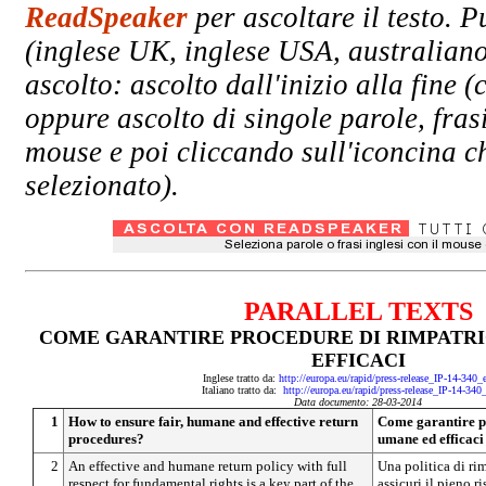
ReadSpeaker
per ascoltare il testo. P
(inglese UK, inglese USA, australiano
ascolto: ascolto dall'inizio alla fin
oppure ascolto di singole parole, fras
mouse e poi cliccando sull'iconcina ch
selezionato).
PARALLEL TEXTS
COME GARANTIRE PROCEDURE DI RIMPATRI
EFFICACI
Inglese tratto da:
http://europa.eu/rapid/press-release_IP-14-340
Italiano tratto da:
http://europa.eu/rapid/press-release_IP-14-340
Data documento: 28-03-2014
1
How to ensure fair, humane and effective return
Come garantire p
procedures?
umane ed efficaci
2
An effective and humane return policy with full
Una politica di ri
respect for fundamental rights is a key part of the
assicuri il pieno r