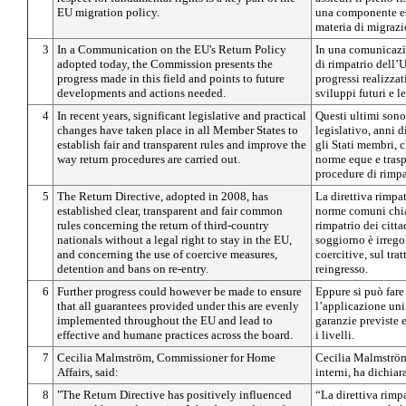
EU migration policy.
una componente es
materia di migrazi
3
In a Communication on the EU's Return Policy
In una comunicazio
adopted today, the Commission presents the
di rimpatrio dell’
progress made in this field and points to future
progressi realizza
developments and actions needed.
sviluppi futuri e l
4
In recent years, significant legislative and practical
Questi ultimi sono 
changes have taken place in all Member States to
legislativo, anni 
establish fair and transparent rules and improve the
gli Stati membri, 
way return procedures are carried out.
norme eque e trasp
procedure di rimpa
5
The Return Directive, adopted in 2008, has
La direttiva rimpa
established clear, transparent and fair common
norme comuni chiar
rules concerning the return of third-country
rimpatrio dei cittad
nationals without a legal right to stay in the EU,
soggiorno è irrego
and concerning the use of coercive measures,
coercitive, sul tra
detention and bans on re-entry.
reingresso.
6
Further progress could however be made to ensure
Eppure si può fare 
that all guarantees provided under this are evenly
l’applicazione uni
implemented throughout the EU and lead to
garanzie previste e
effective and humane practices across the board.
i livelli.
7
Cecilia Malmström, Commissioner for Home
Cecilia Malmström
Affairs, said:
interni, ha dichiar
8
"The Return Directive has positively influenced
“La direttiva rimpa