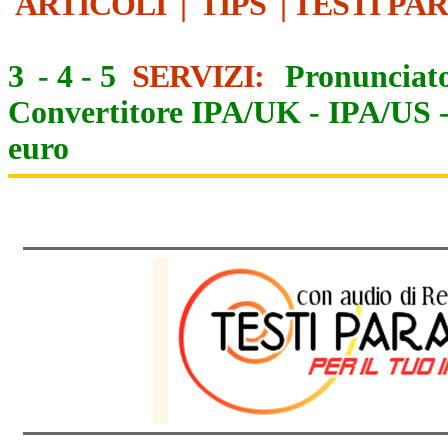
ARTICOLI
|
TIPS
|
TESTI PA
3
-
4
-
5
SERVIZI:
Pronunciato
Convertitore IPA/UK
-
IPA/US
euro