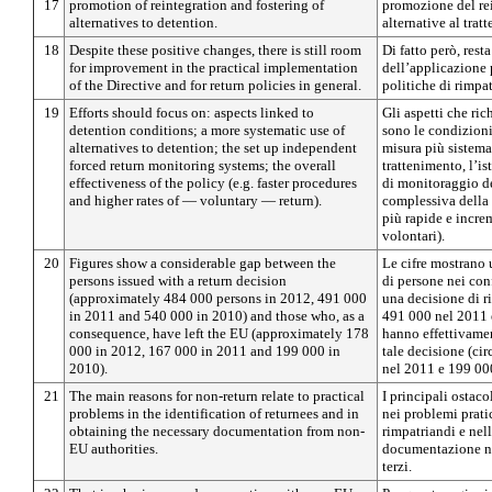
17
promotion of reintegration and fostering of
promozione del re
alternatives to detention.
alternative al trat
18
Despite these positive changes, there is still room
Di fatto però, rest
for improvement in the practical implementation
dell’applicazione p
of the Directive and for return policies in general.
politiche di rimpat
19
Efforts should focus on: aspects linked to
Gli aspetti che ri
detention conditions; a more systematic use of
sono le condizioni 
alternatives to detention; the set up independent
misura più sistemat
forced return monitoring systems; the overall
trattenimento, l’is
effectiveness of the policy (e.g. faster procedures
di monitoraggio dei
and higher rates of — voluntary — return).
complessiva della 
più rapide e incre
volontari).
20
Figures show a considerable gap between the
Le cifre mostrano 
persons issued with a return decision
di persone nei conf
(approximately 484 000 persons in 2012, 491 000
una decisione di r
in 2011 and 540 000 in 2010) and those who, as a
491 000 nel 2011 
consequence, have left the EU (approximately 178
hanno effettivamen
000 in 2012, 167 000 in 2011 and 199 000 in
tale decisione (ci
2010).
nel 2011 e 199 00
21
The main reasons for non-return relate to practical
I principali ostaco
problems in the identification of returnees and in
nei problemi pratic
obtaining the necessary documentation from non-
rimpatriandi e nell
EU authorities.
documentazione nec
terzi.