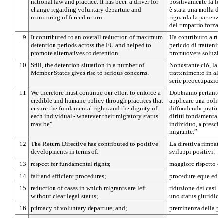
national law and practice. It has been a driver for
positivamente la le
change regarding voluntary departure and
è stata una molla
monitoring of forced return.
riguarda la parten
del rimpatrio forza
9
It contributed to an overall reduction of maximum
Ha contribuito a r
detention periods across the EU and helped to
periodo di tratten
promote alternatives to detention.
promuovere soluzio
10
Still, the detention situation in a number of
Nonostante ciò, la 
Member States gives rise to serious concerns.
trattenimento in a
serie preoccupazio
11
We therefore must continue our effort to enforce a
Dobbiamo pertanto 
credible and humane policy through practices that
applicare una poli
ensure the fundamental rights and the dignity of
diffondendo pratic
each individual - whatever their migratory status
diritti fondamental
may be".
individuo, a presci
migrante.”
12
The Return Directive has contributed to positive
La direttiva rimpat
developments in terms of:
sviluppi positivi:
13
respect for fundamental rights;
maggiore rispetto 
14
fair and efficient procedures;
procedure eque ed 
15
reduction of cases in which migrants are left
riduzione dei casi 
without clear legal status;
uno status giuridi
16
primacy of voluntary departure, and;
preminenza della p