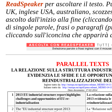
ReadSpeaker
per ascoltare il testo. P
UK, inglese USA, australiano, scozzes
ascolto dall'inizio alla fine (clicc
di singole parole, frasi o paragrafi (
cliccando sull'iconcina che apparirà a
PARALLEL TEXTS
LA RELAZIONE SULLA STRUTTURA INDUSTRI
EVIDENZIA LE SFIDE E LE OPPORTUN
REINDUSTRIALIZZAZIONE DEL
Inglese tratto da:
http://europa.eu/rapid/press-release_MEMO-14-1
Italiano tratto da:
http://europa.eu/rapid/press-release_MEMO-14-1
Data documento: 17-02-2014
1
2013 EU industrial structure report highlights
La relazione sulla
challenges and opportunities of EU re-
2013 evidenzia le 
industrialisation
reindustrializzaz
2
The "EU industrial structure report 2013:
La “Relazione sull