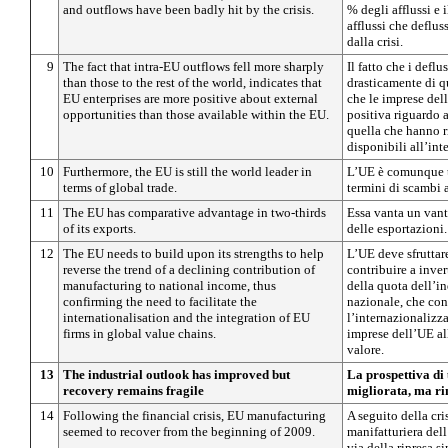
and outflows have been badly hit by the crisis.
% degli afflussi e 
afflussi che deflus
dalla crisi.
9
The fact that intra-EU outflows fell more sharply
Il fatto che i deflu
than those to the rest of the world, indicates that
drasticamente di q
EU enterprises are more positive about external
che le imprese del
opportunities than those available within the EU.
positiva riguardo a
quella che hanno r
disponibili all’int
10
Furthermore, the EU is still the world leader in
L’UE è comunque tu
terms of global trade.
termini di scambi 
11
The EU has comparative advantage in two-thirds
Essa vanta un vant
of its exports.
delle esportazioni.
12
The EU needs to build upon its strengths to help
L’UE deve sfruttare
reverse the trend of a declining contribution of
contribuire a inver
manufacturing to national income, thus
della quota dell’in
confirming the need to facilitate the
nazionale, che con
internationalisation and the integration of EU
l’internazionalizz
firms in global value chains.
imprese dell’UE al
valore.
13
The industrial outlook has improved but
La prospettiva di 
recovery remains fragile
migliorata, ma ri
14
Following the financial crisis, EU manufacturing
A seguito della cris
seemed to recover from the beginning of 2009.
manifatturiera del
via della ripresa s