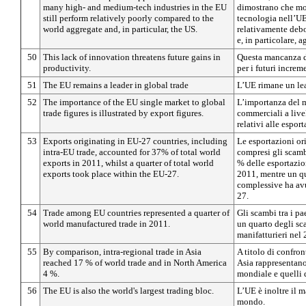
many high- and medium-tech industries in the EU
dimostrano che mol
still perform relatively poorly compared to the
tecnologia nell’U
world aggregate and, in particular, the US.
relativamente debo
e, in particolare, ag
50
This lack of innovation threatens future gains in
Questa mancanza d
productivity.
per i futuri increm
51
The EU remains a leader in global trade
L’UE rimane un le
52
The importance of the EU single market to global
L’importanza del 
trade figures is illustrated by export figures.
commerciali a livel
relativi alle esport
53
Exports originating in EU-27 countries, including
Le esportazioni or
intra-EU trade, accounted for 37% of total world
compresi gli scamb
exports in 2011, whilst a quarter of total world
% delle esportazi
exports took place within the EU-27.
2011, mentre un qu
complessive ha avu
27.
54
Trade among EU countries represented a quarter of
Gli scambi tra i p
world manufactured trade in 2011.
un quarto degli sc
manifatturieri nel
55
By comparison, intra-regional trade in Asia
A titolo di confron
reached 17 % of world trade and in North America
Asia rappresentan
4 %.
mondiale e quelli 
56
The EU is also the world's largest trading bloc.
L’UE è inoltre il 
mondo.