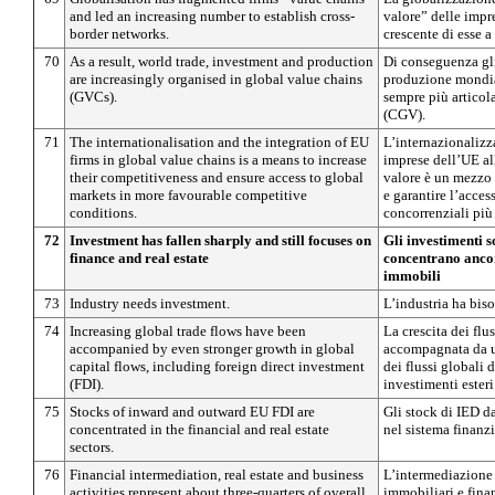
and led an increasing number to establish cross-
valore” delle imp
border networks.
crescente di esse a 
70
As a result, world trade, investment and production
Di conseguenza gli
are increasingly organised in global value chains
produzione mondi
(GVCs).
sempre più articola
(CGV).
71
The internationalisation and the integration of EU
L’internazionalizz
firms in global value chains is a means to increase
imprese dell’UE al
their competitiveness and ensure access to global
valore è un mezzo 
markets in more favourable competitive
e garantire l’acces
conditions.
concorrenziali più
72
Investment has fallen sharply and still focuses on
Gli investimenti s
finance and real estate
concentrano ancor
immobili
73
Industry needs investment.
L’industria ha bis
74
Increasing global trade flows have been
La crescita dei flu
accompanied by even stronger growth in global
accompagnata da un
capital flows, including foreign direct investment
dei flussi globali d
(FDI).
investimenti esteri 
75
Stocks of inward and outward EU FDI are
Gli stock di IED d
concentrated in the financial and real estate
nel sistema finanzi
sectors.
76
Financial intermediation, real estate and business
L’intermediazione f
activities represent about three-quarters of overall
immobiliari e finan