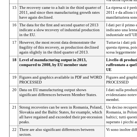
15
The recovery came to a halt in the third quarter of
La ripresa si è però
2011, and since then manufacturing growth rates
2011 e da allora i 
have again declined.
manifatturiera son
16
The data for the first and second quarter of 2013
I dati per il primo
indicate a slow recovery of industrial production
indicano una lenta
in the EU.
industriale nell’UE
17
However, the most recent data demonstrate the
Tuttavia i dati più
fragility of this recovery, as production declined
questa ripresa, po
again slightly in the third quarter of 2013.
scesa leggermente 
18
Level of manufacturing output in 2013,
Livello di produz
compared to 2008, by EU member state
raffrontato a que
UE
19
Figures and graphics available in PDF and WORD
Figures and graph
PROCESSED
PROCESSED
20
Data on EU manufacturing output shows
I dati sulla produ
significant differences between Member States.
evidenziano notevol
membri.
21
Strong recoveries can be seen in Romania, Poland,
Un deciso recupero
Slovakia and the Baltic States, for example, which
Romania, in Poloni
all have regained and exceeded their pre-recession
baltici; tutti ques
peaks.
superato i picchi a
22
There are also significant differences between
Vi sono inoltre diff
sectors.