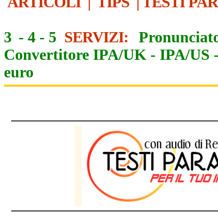
ARTICOLI
|
TIPS
|
TESTI PA
3
-
4
-
5
SERVIZI:
Pronunciato
Convertitore IPA/UK
-
IPA/US
euro