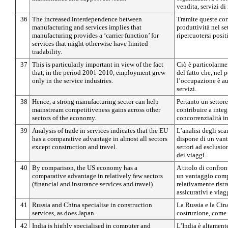
vendita, servizi d
36
The increased interdependence between
Tramite queste corr
manufacturing and services implies that
produttività nel se
manufacturing provides a ‘carrier function’ for
ripercuotersi posit
services that might otherwise have limited
tradability.
37
This is particularly important in view of the fact
Ciò è particolarme
that, in the period 2001-2010, employment grew
del fatto che, nel
only in the service industries.
l’occupazione è au
servizi.
38
Hence, a strong manufacturing sector can help
Pertanto un settore
mainstream competitiveness gains across other
contribuire a integ
sectors of the economy.
concorrenzialità in
39
Analysis of trade in services indicates that the EU
L’analisi degli sca
has a comparative advantage in almost all sectors
dispone di un vant
except construction and travel.
settori ad esclusio
dei viaggi.
40
By comparison, the US economy has a
A titolo di confro
comparative advantage in relatively few sectors
un vantaggio comp
(financial and insurance services and travel).
relativamente ristre
assicurativi e viagg
41
Russia and China specialise in construction
La Russia e la Cina
services, as does Japan.
costruzione, come
42
India is highly specialised in computer and
L’India è altamente