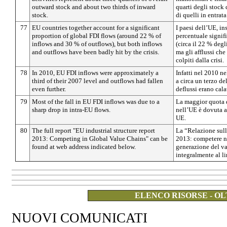
outward stock and about two thirds of inward
quarti degli stock 
stock.
di quelli in entrata
77
EU countries together account for a significant
I paesi dell’UE, i
proportion of global FDI flows (around 22 % of
percentuale signifi
inflows and 30 % of outflows), but both inflows
(circa il 22 % degli
and outflows have been badly hit by the crisis.
ma gli afflussi che
colpiti dalla crisi.
78
In 2010, EU FDI inflows were approximately a
Infatti nel 2010 ne
third of their 2007 level and outflows had fallen
a circa un terzo de
even further.
deflussi erano cala
79
Most of the fall in EU FDI inflows was due to a
La maggior quota d
sharp drop in intra-EU flows.
nell’UE è dovuta a 
UE.
80
The full report "EU industrial structure report
La “Relazione sull
2013: Competing in Global Value Chains" can be
2013: competere ne
found at web address indicated below.
generazione del va
integralmente al l
ELENCO RISORSE - OL
NUOVI COMUNICATI