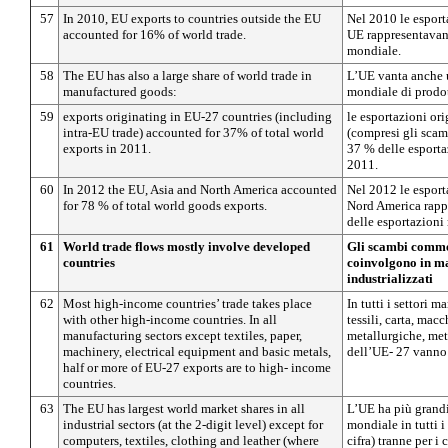
57
In 2010, EU exports to countries outside the EU
Nel 2010 le esport
accounted for 16% of world trade.
UE rappresentavan
mondiale.
58
The EU has also a large share of world trade in
L’UE vanta anche 
manufactured goods:
mondiale di prodott
59
exports originating in EU-27 countries (including
le esportazioni or
intra-EU trade) accounted for 37% of total world
(compresi gli scam
exports in 2011.
37 % delle esport
2011.
60
In 2012 the EU, Asia and North America accounted
Nel 2012 le esport
for 78 % of total world goods exports.
Nord America rappr
delle esportazioni
61
World trade flows mostly involve developed
Gli scambi commer
countries
coinvolgono in ma
industrializzati
62
Most high-income countries’ trade takes place
In tutti i settori m
with other high-income countries. In all
tessili, carta, macc
manufacturing sectors except textiles, paper,
metallurgiche, met
machinery, electrical equipment and basic metals,
dell’UE- 27 vanno 
half or more of EU-27 exports are to high- income
countries.
63
The EU has largest world market shares in all
L’UE ha più grandi
industrial sectors (at the 2-digit level) except for
mondiale in tutti i 
computers, textiles, clothing and leather (where
cifra) tranne per i 