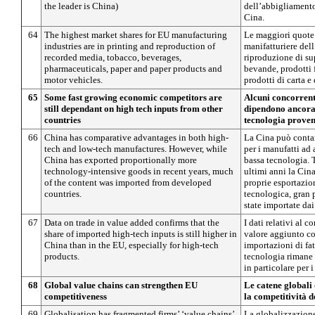
the leader is China)
dell’abbigliamento 
Cina.
64
The highest market shares for EU manufacturing
Le maggiori quote 
industries are in printing and reproduction of
manifatturiere del
recorded media, tobacco, beverages,
riproduzione di sup
pharmaceuticals, paper and paper products and
bevande, prodotti f
motor vehicles.
prodotti di carta e
65
Some fast growing economic competitors are
Alcuni concorrent
still dependant on high tech inputs from other
dipendono ancora 
countries
tecnologia proveni
66
China has comparative advantages in both high-
La Cina può contar
tech and low-tech manufactures. However, while
per i manufatti ad 
China has exported proportionally more
bassa tecnologia. T
technology-intensive goods in recent years, much
ultimi anni la Cin
of the content was imported from developed
proprie esportazion
countries.
tecnologica, gran 
state importate dai
67
Data on trade in value added confirms that the
I dati relativi al 
share of imported high-tech inputs is still higher in
valore aggiunto co
China than in the EU, especially for high-tech
importazioni di fat
products.
tecnologia rimane 
in particolare per 
68
Global value chains can strengthen EU
Le catene globali
competitiveness
la competitività 
69
Globalisation has fragmented firms’ ‘value chains’
La globalizzazione