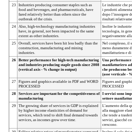
23
Industries producing consumer staples such as
Le industrie che 
food and beverages, and pharmaceuticals, have
i prodotti aliment
fared relatively better than others since the
dopo l’insorgere de
outbreak of the crisis.
risultati relativame
24
Also, high-technology manufacturing industries
Inoltre le industri
have, in general, not been impacted to the same
tecnologia, in gene
extent as other industries.
negativamente alla 
25
Overall, services have been hit less badly than the
Nel complesso, il s
construction, manufacturing and mining
meno duramente di 
industries.
manifatturiera e di
26
Better performance for high-tech manufacturing
Una performance m
and industries producing staple goods since 2008
manifatturiero ad 
(vertical axis - % change in output)
che producono be
(asse verticale - 
27
Figures and graphics available in PDF and WORD
Figures and graph
PROCESSED
PROCESSED
28
Services are important for the competitiveness of
I servizi sono imp
manufacturing
settore manifattu
29
The growing share of services in GDP is explained
L’aumento della qu
by higher income elasticities of demand for
alla maggiore elast
services, which tend to shift final demand towards
che tende a trasfer
services, as incomes grow over time.
servizi, giacché co
crescono.
30
Falling relative prices of manufacturing compared
Inoltre il calo dei