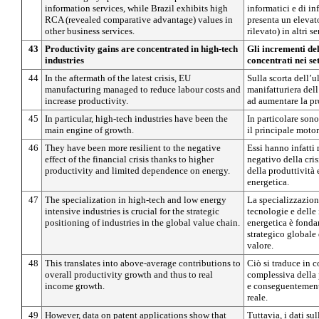
information services, while Brazil exhibits high
informatici e di in
RCA (revealed comparative advantage) values in
presenta un eleva
other business services.
rilevato) in altri s
43
Productivity gains are concentrated in high-tech
Gli incrementi del
industries
concentrati nei se
44
In the aftermath of the latest crisis, EU
Sulla scorta dell’ul
manufacturing managed to reduce labour costs and
manifatturiera dell’
increase productivity.
ad aumentare la pr
45
In particular, high-tech industries have been the
In particolare sono 
main engine of growth.
il principale motor
46
They have been more resilient to the negative
Essi hanno infatti 
effect of the financial crisis thanks to higher
negativo della cris
productivity and limited dependence on energy.
della produttività
energetica.
47
The specialization in high-tech and low energy
La specializzazione
intensive industries is crucial for the strategic
tecnologie e delle 
positioning of industries in the global value chain.
energetica è fonda
strategico globale 
valore.
48
This translates into above-average contributions to
Ciò si traduce in c
overall productivity growth and thus to real
complessiva della 
income growth.
e conseguentemente
reale.
49
However, data on patent applications show that
Tuttavia, i dati sul