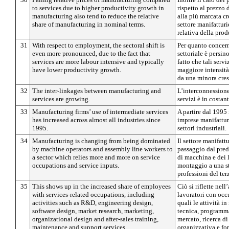
to services due to higher productivity growth in
rispetto al prezzo d
manufacturing also tend to reduce the relative
alla più marcata cr
share of manufacturing in nominal terms.
settore manifatturi
relativa della pro
31
With respect to employment, the sectoral shift is
Per quanto concer
even more pronounced, due to the fact that
settoriale è persin
services are more labour intensive and typically
fatto che tali serv
have lower productivity growth.
maggiore intensit
da una minora cresc
32
The inter-linkages between manufacturing and
L’interconnessione 
services are growing.
servizi è in costant
33
Manufacturing firms’ use of intermediate services
A partire dal 1995 i
has increased across almost all industries since
imprese manifatturi
1995.
settori industriali.
34
Manufacturing is changing from being dominated
Il settore manifatt
by machine operators and assembly line workers to
passaggio dal pre
a sector which relies more and more on service
di macchina e dei l
occupations and service inputs.
montaggio a una st
professioni del ter
35
This shows up in the increased share of employees
Ciò si riflette nel
with services-related occupations, including
lavoratori con occu
activities such as R&D, engineering design,
quali le attività i
software design, market research, marketing,
tecnica, programma
organizational design and after-sales training,
mercato, ricerca d
maintenance and support services.
organizzativa e fo