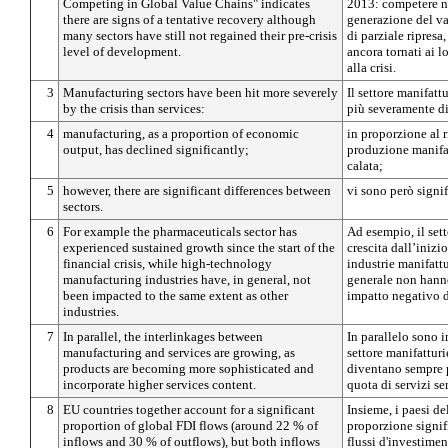
Competing in Global Value Chains" indicates
2013: competere ne
there are signs of a tentative recovery although
generazione del va
many sectors have still not regained their pre-crisis
di parziale ripresa
level of development.
ancora tornati ai l
alla crisi.
3
Manufacturing sectors have been hit more severely
Il settore manifattu
by the crisis than services:
più severamente di
4
manufacturing, as a proportion of economic
in proporzione al 
output, has declined significantly;
produzione manifat
calata;
5
however, there are significant differences between
vi sono però signifi
sectors.
6
For example the pharmaceuticals sector has
Ad esempio, il set
experienced sustained growth since the start of the
crescita dall’inizio
financial crisis, while high-technology
industrie manifattu
manufacturing industries have, in general, not
generale non hanno
been impacted to the same extent as other
impatto negativo di 
industries.
7
In parallel, the interlinkages between
In parallelo sono i
manufacturing and services are growing, as
settore manifatturi
products are becoming more sophisticated and
diventano sempre p
incorporate higher services content.
quota di servizi s
8
EU countries together account for a significant
Insieme, i paesi de
proportion of global FDI flows (around 22 % of
proporzione signif
inflows and 30 % of outflows), but both inflows
flussi d'investiment