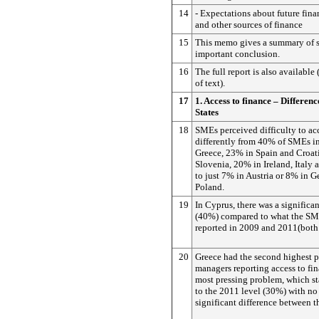
14
- Expectations about future fin
and other sources of finance
15
This memo gives a summary of 
important conclusion.
16
The full report is also available 
of text).
17
1. Access to finance – Differe
States
18
SMEs perceived difficulty to acc
differently from 40% of SMEs i
Greece, 23% in Spain and Croat
Slovenia, 20% in Ireland, Italy 
to just 7% in Austria or 8% in 
Poland.
19
In Cyprus, there was a significa
(40%) compared to what the S
reported in 2009 and 2011(both
20
Greece had the second highest 
managers reporting access to fi
most pressing problem, which st
to the 2011 level (30%) with no 
significant difference between t