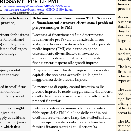
RESSANTI PER LE PMI
finance
da:
http://europa.eu/rapid/press-release_MEMO-13-980_en.htm
pressin
 da:
http://europa.eu/rapid/press-release_MEMO-13-980_it.htm
Data documento: 14-11-2013
Access t
Access to finance
Relazione comune Commissione/BCE: Accedere
business
 pressing
ai finanziamenti e trovare clienti sono i problemi
Small a
più pressanti per le PMI
they hav
minant for business
L'accesso ai finanziamenti è un determinante
challeng
h for Small and
fondamentale per l'avvio di un'azienda, il suo
large bu
) and they have
sviluppo e la sua crescita in relazione alle piccole e
fferent challenges
medie imprese (PMI) che hanno esigenze
The latt
ed to large
estremamente diversificate e si trovano ad
markets,
affrontare problematiche diverse in tema di
majority
finanziamenti rispetto alle grandi imprese.
The lack
equity capital
Per queste ultime è facile attingere ai mercati dei
firms ma
e to the vast
capitali che non sono accessibili alla grande
other so
maggioranza delle piccole imprese.
types of
ted in small firms
La mancanza di equity capital investito nelle
The cur
iant on other
piccole imprese le rende maggiormente dipendenti
SME need
d other types of
da altre fonti come i prestiti bancari e altri tipi di
signific
prodotti finanziari.
arising 
ent has brought
L'attuale contesto economico ha evidenziato i
of banks
 given the
fabbisogni delle PMI alla luce delle condizioni
sector is
upply conditions
creditizie notevolmente inasprite, attribuibili alla
The EC 
 and willingness of
minore capacità e disponibilità delle banche a
decided 
on which this
fornire i finanziamenti di cui il settore ha
Access 