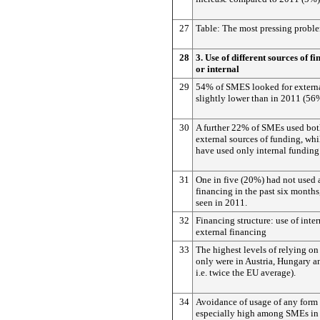
27
Table: The most pressing probl
28
3. Use of different sources of f
or internal
29
54% of SMES looked for externa
slightly lower than in 2011 (56
30
A further 22% of SMEs used bot
external sources of funding, whi
have used only internal funding
31
One in five (20%) had not used 
financing in the past six months
seen in 2011.
32
Financing structure: use of inte
external financing
33
The highest levels of relying on
only were in Austria, Hungary 
i.e. twice the EU average).
34
Avoidance of usage of any form 
especially high among SMEs in