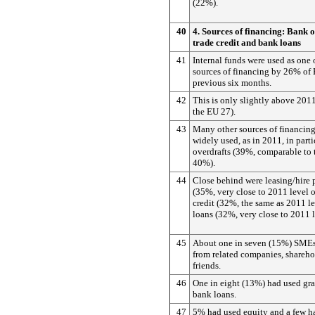
(22%).
40
4. Sources of financing: Bank o
trade credit and bank loans
41
Internal funds were used as one o
sources of financing by 26% of
previous six months.
42
This is only slightly above 2011
the EU 27).
43
Many other sources of financing
widely used, as in 2011, in parti
overdrafts (39%, comparable to 
40%).
44
Close behind were leasing/hire 
(35%, very close to 2011 level o
credit (32%, the same as 2011 l
loans (32%, very close to 2011 
45
About one in seven (15%) SMEs
from related companies, sharehol
friends.
46
One in eight (13%) had used gra
bank loans.
47
5% had used equity and a few h