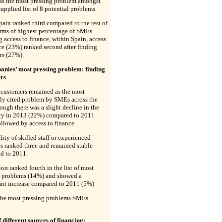
 as the most pressing problem amongst
supplied list of 8 potential problems.
ain ranked third compared to the rest of
erms of highest percentage of SMEs
g access to finance, within Spain, access
ce (23%) ranked second after finding
rs (27%).
anies’ most pressing problem: finding
rs
 customers remained as the most
tly cited problem by SMEs across the
ough there was a slight decline in the
cy in 2013 (22%) compared to 2011
llowed by access to finance.
lity of skilled staff or experienced
s ranked three and remained stable
d to 2011.
on ranked fourth in the list of most
g problems (14%) and showed a
ant increase compared to 2011 (5%)
The most pressing problems SMEs
f different sources of financing: