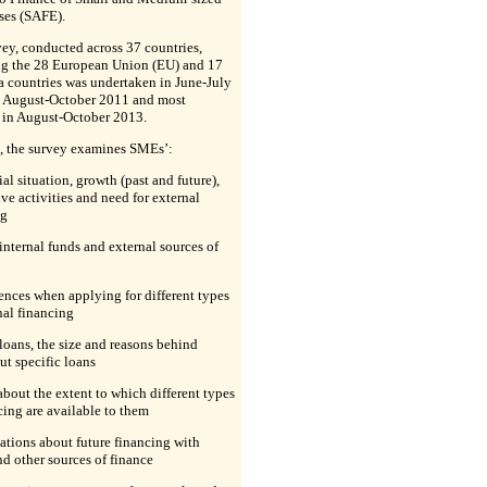
ses (SAFE).
ey, conducted across 37 countries,
ng the 28 European Union (EU) and 17
a countries was undertaken in June-July
n August-October 2011 and most
 in August-October 2013.
l, the survey examines SMEs’:
ial situation, growth (past and future),
ve activities and need for external
ng
 internal funds and external sources of
ences when applying for different types
nal financing
 loans, the size and reasons behind
ut specific loans
about the extent to which different types
cing are available to them
ations about future financing with
d other sources of finance