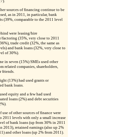
7).
er sources of financing continue to be
sed, as in 2011, in particular, bank
ts (39%, comparable to the 2011 level
.
hind were leasing/hire
/factoring (35%, very close to 2011
 36%), trade credit (32%, the same as
els) and bank loans (32%, very close to
vel of 30%).
ne in seven (15%) SMEs used other
om related companies, shareholders,
r friends.
ight (13%) had used grants or
ed bank loans.
used equity and a few had used
ated loans (2%) and debt securities
2%).
f use of other sources of finance were
to 2011 levels with only a small increase
evel of bank loans (up from 30% in 2011
n 2013), retained earnings (also up 2%
11) and other loans (up 2% from 2011).