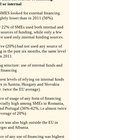
l or internal
SMES looked for external financing
ightly lower than in 2011 (56%).
er 22% of SMEs used both internal and
 sources of funding, while only a few
e used only internal funding sources.
ive (20%) had not used any source of
g in the past six months, the same level
in 2011.
g structure: use of internal funds and
 financing
est levels of relying on internal funds
e in Austria, Hungary and Slovakia
e. twice the EU average).
e of usage of any form of financing
ecially high among SMEs in Romania,
nd Portugal (36%-42%, i.e.almost twice
average of 20%).
ce was also high outside the EU in
gro and Albania.
e of any use of financing was highest