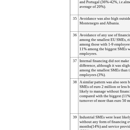
and Portugal (36%-42%, i.e.alm
average of 20%).
35
Avoidance was also high outsid
Montenegro and Albania.
36
Avoidance of any use of financi
among the smallest EU SMEs, r
among those with 1-9 employees
11% among the biggest SMEs w
employees.
37
Internal financing did not make
difference, although it was slig
among the smallest SMEs than t
employees (3%).
38
A similar pattern was also seen 
SMEs of euro 2 million or less 
likely to manage without finan
compared with the biggest (11% 
turnover of more than euro 50 mi
39
Industrial SMEs were least like
without any form of financing ov
months(14%) and service provide