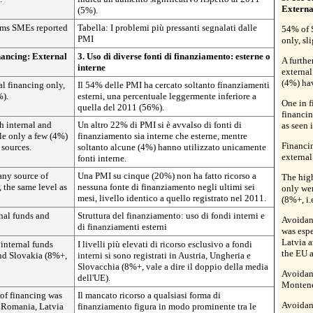
Externa
(5%).
ems SMEs reported
Tabella: I problemi più pressanti segnalati dalle
54% of 
PMI
only, sl
inancing: External
3. Uso di diverse fonti di finanziamento: esterne o
A furth
interne
external
(4%) hav
l financing only,
Il 54% delle PMI ha cercato soltanto finanziamenti
%).
esterni, una percentuale leggermente inferiore a
One in f
quella del 2011 (56%).
financin
h internal and
Un altro 22% di PMI si è avvalso di fonti di
as seen 
le only a few (4%)
finanziamento sia interne che esterne, mentre
Financin
 sources.
soltanto alcune (4%) hanno utilizzato unicamente
external
fonti interne.
any source of
Una PMI su cinque (20%) non ha fatto ricorso a
The high
, the same level as
nessuna fonte di finanziamento negli ultimi sei
only wer
mesi, livello identico a quello registrato nel 2011.
(8%+, i.
rnal funds and
Struttura del finanziamento: uso di fondi interni e
Avoidanc
di finanziamenti esterni
was esp
Latvia a
 internal funds
I livelli più elevati di ricorso esclusivo a fondi
the EU 
and Slovakia (8%+,
interni si sono registrati in Austria, Ungheria e
Slovacchia (8%+, vale a dire il doppio della media
Avoidan
dell'UE).
Montene
of financing was
Il mancato ricorso a qualsiasi forma di
Avoidanc
 Romania, Latvia
finanziamento figura in modo prominente tra le