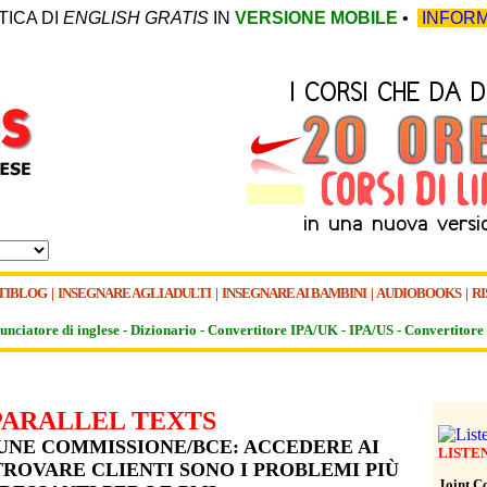
TICA DI
ENGLISH GRATIS
IN
VERSIONE MOBILE
•
INFORM
TIBLOG
|
INSEGNARE AGLI ADULTI
|
INSEGNARE AI BAMBINI
|
AUDIOBOOKS
|
RI
unciatore di inglese -
Dizionario -
Convertitore IPA/UK
-
IPA/US
-
Convertitore 
PARALLEL TEXTS
NE COMMISSIONE/BCE: ACCEDERE AI
LISTE
TROVARE CLIENTI SONO I PROBLEMI PIÙ
Joint C