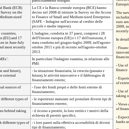
particolarmente bisogno.
Enterpri
al Bank (ECB)
La CE e la Banca centrale europea (BCE) hanno
e Survey on the
deciso nel 2008 di istituire la Survey on the Access
The surv
 Medium-sized
to Finance of Small and Medium-sized Enterprises
includi
(SAFE – Indagine sull'accesso al credito delle
euro are
piccole e medie imprese).
2009, i
recently
 countries,
L'indagine, condotta in 37 paesi, compresi i 28
on (EU) and 17
dell'Unione europea (UE) e i 17 dell'eurozona, è
In detai
ken in June-July
stata condotta nel giugno-luglio 2009, nell'agosto-
nd most recently
ottobre 2011 e più di recente nell'agosto-ottobre
- Financ
2013.
innovati
financi
SMEs’:
In particolare l'indagine esamina, in relazione alle
PMI:
- Use of
finance
st and future),
- la situazione finanziaria, la crescita (passata e
or external
futura), le attività innovative e il fabbisogno di
- Experi
finanziamenti esterni;
of exter
nal sources of
- l'uso dei fondi propri e delle fonti esterne di
- Use of
finanziamento;
taking o
different types of
- le esperienze maturate nel postulare diversi tipi di
finanziamento esterno;
- Views 
of finan
sons behind taking
- il ricorso a prestiti, la loro entità e i motivi della
richiesta di prestiti specifici;
- Expect
banks an
h different types of
- i loro pareri sulla effettiva accessibilità di diversi
tipi di finanziamento;