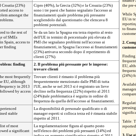
finance
d Croatia (23%)
Cipro (40%), la Grecia (32%) e la Croazia (23%)
the pre-
orted access to
sono i tre paesi che hanno segnalato l'accesso ai
While Sp
oblem amongst the
finanziamenti quale problema più pressante
EU in t
problems.
scegliendolo dal questionario che elencava 8
reportin
problemi potenziali.
to finan
ed to the rest of
Se da un lato la Spagna era terza rispetto al resto
custome
age of SMEs
dell'UE in termini di percentuale più elevata di
in Spain, access to
PMI che segnalano problemi nell'accesso ai
2. Comp
er finding
finanziamenti, in Spagna l'accesso ai finanziamenti
custome
(23%) arrivava secondo dopo il reperimento di
Finding
clienti (27%).
frequen
roblem: finding
2. Il problema più pressante per le imprese:
EU, alth
trovare clienti
frequen
(24%) fo
he most frequently
Trovare clienti è rimasto il problema più
he EU, although
frequentemente menzionato dalle PMI di tutta
Availabi
e frequency in 2013
l'UE, anche se nel 2013 si è registrato un lieve
manager
followed by access
declino nella frequenza (22%) rispetto al 2011
compare
(24%)tale problematica è seguita in ordine di
frequenza da quella dell'accesso ai finanziamenti.
Regulati
pressin
experienced
La disponibilità di personale qualificato o di
signific
ined stable
manager esperti si colloca terza ed è rimasta stabile
rispetto al 2011.
Table: 
list of most
La regolamentazione figura al quarto posto
reported
owed a significant
nell'elenco dei problemi più pressanti (14%) ed
3. Use o
.
indica un aumento significativo rispetto al 2011