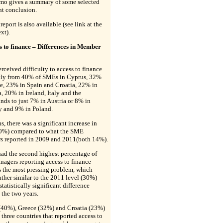
mo gives a summary of some selected
nt conclusion.
report is also available (see link at the
xt).
ss to finance – Differences in Member
ceived difficulty to access to finance
ntly from 40% of SMEs in Cyprus, 32%
e, 23% in Spain and Croatia, 22% in
, 20% in Ireland, Italy and the
nds to just 7% in Austria or 8% in
 and 9% in Poland.
s, there was a significant increase in
0%) compared to what the SME
s reported in 2009 and 2011(both 14%).
ad the second highest percentage of
agers reporting access to finance
s the most pressing problem, which
ather similar to the 2011 level (30%)
statistically significant difference
the two years.
(40%), Greece (32%) and Croatia (23%)
 three countries that reported access to