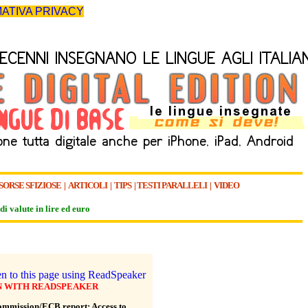
ATIVA PRIVACY
SORSE SFIZIOSE
|
ARTICOLI
|
TIPS
|
TESTI PARALLELI
|
VIDEO
di valute in lire ed euro
N WITH READSPEAKER
ommission/ECB report: Access to