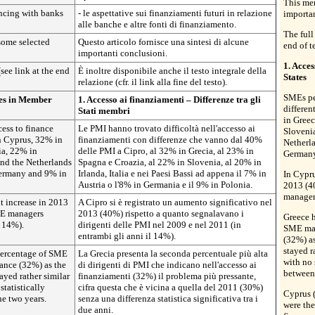
This me
ancing with banks
- le aspettative sui finanziamenti futuri in relazione
importa
alle banche e altre fonti di finanziamento.
The full 
some selected
Questo articolo fornisce una sintesi di alcune
end of te
importanti conclusioni.
1. Acce
(see link at the end
È inoltre disponibile anche il testo integrale della
States
relazione (cfr. il link alla fine del testo).
SMEs per
nces in Member
1. Accesso ai finanziamenti – Differenze tra gli
differe
Stati membri
in Greec
ess to finance
Le PMI hanno trovato difficoltà nell'accesso ai
Slovenia
n Cyprus, 32% in
finanziamenti con differenze che vanno dal 40%
Netherla
ia, 22% in
delle PMI a Cipro, al 32% in Grecia, al 23% in
Germany
and the Netherlands
Spagna e Croazia, al 22% in Slovenia, al 20% in
Germany and 9% in
Irlanda, Italia e nei Paesi Bassi ad appena il 7% in
In Cypru
Austria o l'8% in Germania e il 9% in Polonia.
2013 (4
manager
nt increase in 2013
A Cipro si è registrato un aumento significativo nel
ME managers
2013 (40%) rispetto a quanto segnalavano i
Greece h
 14%).
dirigenti delle PMI nel 2009 e nel 2011 (in
SME man
entrambi gli anni il 14%).
(32%) a
stayed r
percentage of SME
La Grecia presenta la seconda percentuale più alta
with no 
nance (32%) as the
di dirigenti di PMI che indicano nell'accesso ai
between 
ayed rather similar
finanziamenti (32%) il problema più pressante,
statistically
cifra questa che è vicina a quella del 2011 (30%)
Cyprus 
he two years.
senza una differenza statistica significativa tra i
were the
due anni.