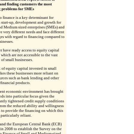
 and finding customers the most
g problems for SMEs
o finance is a key determinant for
 start-up, development and growth for
nd Medium sized enterprises (SMEs) and
e very different needs and face different
es with regard to financing compared to
sinesses.
er have ready access to equity capital
 which are not accessible to the vast
 of small businesses.
 of equity capital invested in small
kes these businesses more reliant on
urces such as bank lending and other
 financial products.
rent economic environment has brought
s into particular focus given the
antly tightened credit supply conditions
from the reduced ability and willingness
 to provide the financing on which this
 particularly reliant.
and the European Central Bank (ECB)
in 2008 to establish the Survey on the
to Finance of Small and Medium-sized