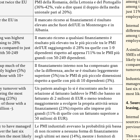
among t
ost twice the EU
PMI della Romania, della Lettonia e del Portogallo
among t
(36%-42%, vale a dire quasi il doppio della media
just 11
unionale pari al 20%).
employe
e the EU in
Il mancato ricorso ai finanziamenti è risultato
elevato anche fuori dell'UE in Montenegro e in
Internal
Albania.
differen
among t
ng was highest
Il mancato ricorso a qualsiasi finanziamento è
employe
ising to 28%
risultato più elevato tra le più piccole tra le PMI
 compared to just
dell'UE raggiungendo il 28% tra quelle con 1-9
A simila
ith 50-249
dipendenti rispetto ad appena l'11% tra le PMI più
SMEs of 
grandi con 50-249 dipendenti.
likely 
compared
 up much of the
Il finanziamento interno non ha compensato gran
turnover
htly higher (5%)
che la differenza, anche se è risultato leggermente
hose with 10+
superiore (5%) tra le PMI di più piccole dimensioni
Industri
rispetto a quelle con più di 10 dipendenti (3%).
managed
by turnover with
Un pattern analogo lo si è riscontrato anche in
last six
being the most
relazione al fatturato laddove le PMI che hanno un
most lik
cing (23%)
fatturato di 2 milioni di EUR o meno tendono
4. Sourc
of those with a
maggiormente a svolgere la propria attività senza
leasing,
llion -).
finanziamenti (23%) rispetto alle imprese più
grandi (11% di quelle con un fatturato superiore a
Internal
50 milioni di EUR).
sources
ly to have managed
Le PMI industriali avevano la probabilità più bassa
previous
er the last six
di non ricorrere a nessuna forma di finanziamento
This is 
rs the most likely
negli ultimi sei mesi (14%), mentre i fornitori di