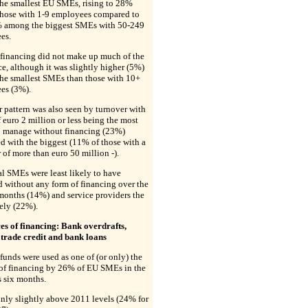
he smallest EU SMEs, rising to 28%
hose with 1-9 employees compared to
% among the biggest SMEs with 50-249
es.
 financing did not make up much of the
ce, although it was slightly higher (5%)
he smallest SMEs than those with 10+
es (3%).
r pattern was also seen by turnover with
euro 2 million or less being the most
to manage without financing (23%)
 with the biggest (11% of those with a
 of more than euro 50 million -).
al SMEs were least likely to have
 without any form of financing over the
 months (14%) and service providers the
ely (22%).
es of financing: Bank overdrafts,
 trade credit and bank loans
 funds were used as one of (or only) the
 of financing by 26% of EU SMEs in the
 six months.
only slightly above 2011 levels (24% for