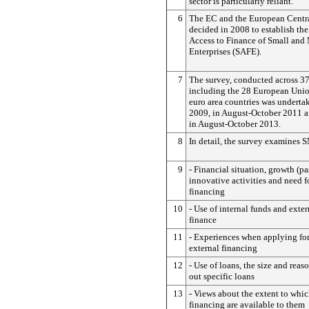
sector is particularly reliant.
6
The EC and the European Centr
decided in 2008 to establish th
Access to Finance of Small and
Enterprises (SAFE).
7
The survey, conducted across 37
including the 28 European Uni
euro area countries was underta
2009, in August-October 2011 a
in August-October 2013.
8
In detail, the survey examines 
9
- Financial situation, growth (pa
innovative activities and need f
financing
10
- Use of internal funds and exter
finance
11
- Experiences when applying for 
external financing
12
- Use of loans, the size and rea
out specific loans
13
- Views about the extent to whic
financing are available to them