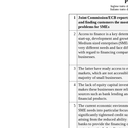
P
Inglese tratto 
Italiano tratto
1
Joint Commission/ECB report: 
and finding customers the most
problems for SMEs
2
Access to finance is a key deter
start-up, development and growt
Medium sized enterprises (SMEs
very different needs and face di
with regard to financing compar
businesses.
3
The latter have ready access to 
markets, which are not accessibl
majority of small businesses.
4
The lack of equity capital inves
makes these businesses more rel
sources such as bank lending an
financial products.
5
The current economic environm
SME needs into particular focus
significantly tightened credit s
arising from the reduced ability
banks to provide the financing 