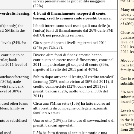
the EU 2
servizi presentavano la probabilità maggiore
(22%).
Many oth
verdrafts, leasing,
4. Fonti di finanziamento: scoperti di conto,
widely u
leasing, credito commerciale e prestiti bancari
overdraf
of 40%)
f (or only) the
I fondi interni sono stati usati quali una delle (o
 EU SMEs in the
l'unica) fonti di finanziamento dal 26% delle PMI
Close be
dell'UE nei precedenti sei mesi.
purchase
level of
 levels (24% for
Ciò supera di poco i livelli registrati nel 2011
2011 lev
(24% per l'UE 27).
2011 le
 continue to be
Diverse altre fonti di finanziamento hanno
cular, bank
continuato ad essere usate diffusamente, come nel
About o
the 2011 level of
2011, in particolare gli scoperti di conto (39%,
loans fr
rispetto al livello del 2011 pari al 40%).
family o
purchase/factoring
Subito dopo arrivano il leasing/il credito rateale/il
One in e
f 36%), trade
factoring (35%, molto vicino al 36% del 2011), il
subsidis
evels) and bank
credito commerciale (32%, come nel 2011) e i
level of 30%).
prestiti bancari (32%, molto vicino al 30% del
5% had 
2011).
subordin
issued (
 used other loans
Circa una PMI su sette (15%) ha fatto ricorso ad
ders, family or
altri prestiti da compagnie collegate, azionisti,
Levels o
familiari o amici.
similar 
in the l
nts or subsidised
Una su otto (13%) ha fatto uso di sovvenzioni o di
to 32% i
prestiti bancari agevolati.
from 20
ad used
Il 5% ha fatto ricorso al capitale proprio e una