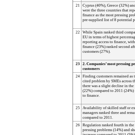
21
Cyprus (40%), Greece (32%) an
were the three countries that rep
finance as the most pressing pr
pre-supplied list of 8 potential 
22
While Spain ranked third compar
EU in terms of highest percent
reporting access to finance, with
finance (23%) ranked second aft
customers (27%).
23
2. Companies’ most pressing p
customers
24
Finding customers remained as t
cited problem by SMEs across t
there was a slight decline in th
(22%) compared to 2011 (24%) 
to finance.
25
Availability of skilled staff or 
managers ranked three and rema
compared to 2011.
26
Regulation ranked fourth in the 
pressing problems (14%) and sh
increase compared to 2011 (5%)