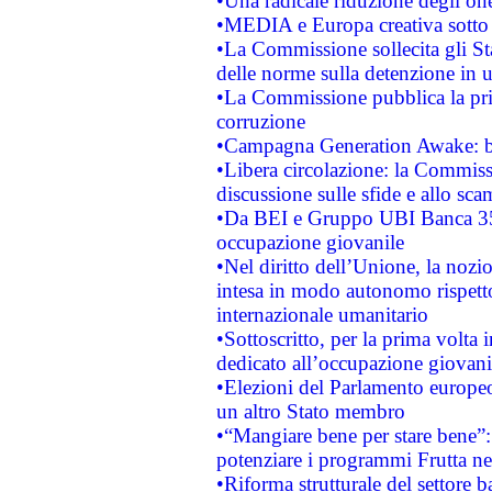
•Una radicale riduzione degli oner
•MEDIA e Europa creativa sotto i r
•La Commissione sollecita gli Sta
delle norme sulla detenzione in 
•La Commissione pubblica la prim
corruzione
•Campagna Generation Awake: bast
•Libera circolazione: la Commiss
discussione sulle sfide e allo sca
•Da BEI e Gruppo UBI Banca 35
occupazione giovanile
•Nel diritto dell’Unione, la nozi
intesa in modo autonomo rispetto 
internazionale umanitario
•Sottoscritto, per la prima volta 
dedicato all’occupazione giovani
•Elezioni del Parlamento europeo: 
un altro Stato membro
•“Mangiare bene per stare bene”
potenziare i programmi Frutta nel
•Riforma strutturale del settore 