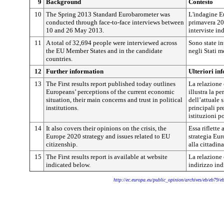
9
Background
Contesto
10
The Spring 2013 Standard Eurobarometer was
L'indagine E
conducted through face-to-face interviews between
primavera 20
10 and 26 May 2013.
interviste in
11
A total of 32,694 people were interviewed across
Sono state in
the EU Member States and in the candidate
negli Stati m
countries.
12
Further information
Ulteriori in
13
The First results report published today outlines
La relazione 
Europeans’ perceptions of the current economic
illustra la p
situation, their main concerns and trust in political
dell’attuale 
institutions.
principali pr
istituzioni po
14
It also covers their opinions on the crisis, the
Essa riflette 
Europe 2020 strategy and issues related to EU
strategia Eur
citizenship.
alla cittadin
15
The First results report is available at website
La relazione c
indicated below.
indirizzo ind
http://ec.europa.eu/public_opinion/archives/eb/eb79/