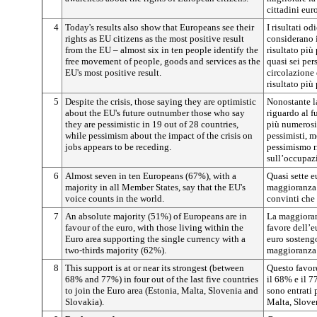
cittadini eur
4
Today's results also show that Europeans see their
I risultati o
rights as EU citizens as the most positive result
considerano i 
from the EU – almost six in ten people identify the
risultato più
free movement of people, goods and services as the
quasi sei per
EU's most positive result.
circolazione 
risultato più
5
Despite the crisis, those saying they are optimistic
Nonostante la
about the EU's future outnumber those who say
riguardo al f
they are pessimistic in 19 out of 28 countries,
più numerosi 
while pessimism about the impact of the crisis on
pessimisti, m
jobs appears to be receding.
pessimismo ri
sull’occupaz
6
Almost seven in ten Europeans (67%), with a
Quasi sette e
majority in all Member States, say that the EU's
maggioranza i
voice counts in the world.
convinti che 
7
An absolute majority (51%) of Europeans are in
La maggioran
favour of the euro, with those living within the
favore dell’e
Euro area supporting the single currency with a
euro sosteng
two-thirds majority (62%).
maggioranza 
8
This support is at or near its strongest (between
Questo favore
68% and 77%) in four out of the last five countries
il 68% e il 7
to join the Euro area (Estonia, Malta, Slovenia and
sono entrati 
Slovakia).
Malta, Slove