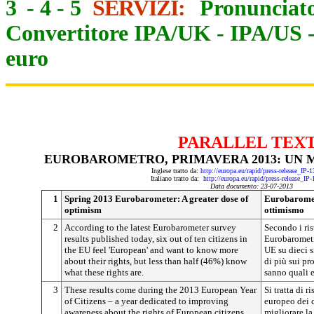
3
-
4
-
5
SERVIZI:
Pronunciato
Convertitore IPA/UK
-
IPA/US
euro
PARALLEL TEX
EUROBAROMETRO, PRIMAVERA 2013: UN
Inglese tratto da:
http://europa.eu/rapid/press-release_IP
Italiano tratto da:
http://europa.eu/rapid/press-release_IP
Data documento: 23-07-2013
1
Spring 2013 Eurobarometer: A greater dose of
Eurobaromet
optimism
ottimismo
2
According to the latest Eurobarometer survey
Secondo i ris
results published today, six out of ten citizens in
Eurobarometro
the EU feel 'European' and want to know more
UE su dieci s
about their rights, but less than half (46%) know
di più sui pr
what these rights are.
sanno quali e
3
These results come during the 2013 European Year
Si tratta di r
of Citizens – a year dedicated to improving
europeo dei 
awareness about the rights of European citizens.
migliorare la