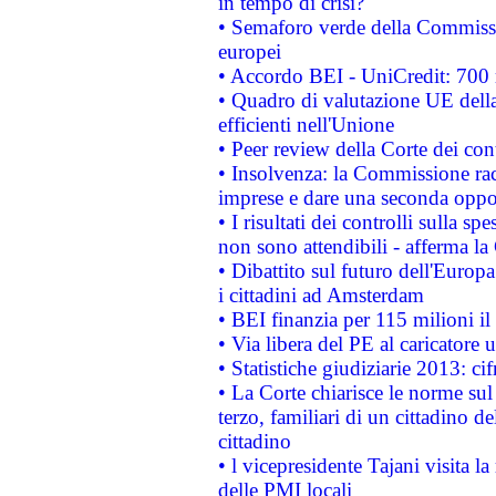
in tempo di crisi?
• Semaforo verde della Commission
europei
• Accordo BEI - UniCredit: 700 m
• Quadro di valutazione UE della 
efficienti nell'Unione
• Peer review della Corte dei cont
• Insolvenza: la Commissione ra
imprese e dare una seconda oppor
• I risultati dei controlli sulla s
non sono attendibili - afferma la
• Dibattito sul futuro dell'Europ
i cittadini ad Amsterdam
• BEI finanzia per 115 milioni i
• Via libera del PE al caricatore u
• Statistiche giudiziarie 2013: ci
• La Corte chiarisce le norme sul 
terzo, familiari di un cittadino 
cittadino
• l vicepresidente Tajani visita l
delle PMI locali