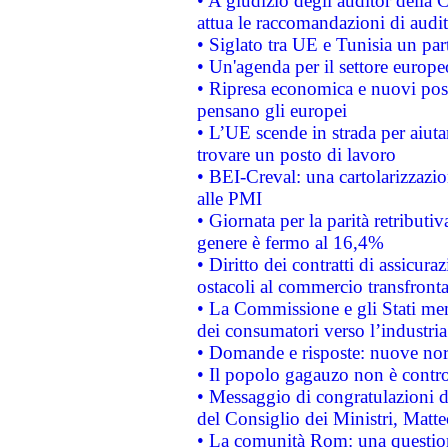
• A giudizio degli auditor della
attua le raccomandazioni di aud
• Siglato tra UE e Tunisia un part
• Un'agenda per il settore europe
• Ripresa economica e nuovi post
pensano gli europei
• L’UE scende in strada per aiutar
trovare un posto di lavoro
• BEI-Creval: una cartolarizzazio
alle PMI
• Giornata per la parità retributiv
genere è fermo al 16,4%
• Diritto dei contratti di assicura
ostacoli al commercio transfronta
• La Commissione e gli Stati mem
dei consumatori verso l’industria
• Domande e risposte: nuove norm
• Il popolo gagauzo non è contr
• Messaggio di congratulazioni d
del Consiglio dei Ministri, Matt
• La comunità Rom: una questio