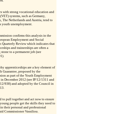
rs."
s with strong vocational education and
 (VET) systems, such as Germany,
 The Netherlands and Austria, tend to
ss youth unemployment.
ission confirms this analysis in the
European Employment and Social
n Quarterly Review which indicates that
ceships and traineeships are often a
 stone to a permanent job (see
1).
why apprenticeships are a key element of
th Guarantee, proposed by the
ion as part of the Youth Employment
 in December 2012 (see IP/12/1311 and
/938) and adopted by the Council in
013.
 to pull together and act now to ensure
 young people get the skills they need to
in their personal and professional
said Commissioner Vassiliou.