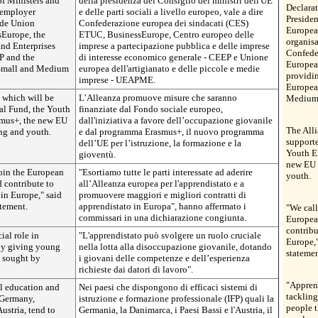
of Ministers and
della presidenza del Consiglio dei ministri dell'UE
Declara
 employer
e delle parti sociali a livello europeo, vale a dire
Presiden
ade Union
Confederazione europea dei sindacati (CES)
Europea
sEurope, the
ETUC, BusinessEurope, Centro europeo delle
organis
nd Enterprises
imprese a partecipazione pubblica e delle imprese
Confede
P and the
di interesse economico generale - CEEP e Unione
Europea
 Small and Medium
europea dell'artigianato e delle piccole e medie
providin
imprese - UEAPME.
European
 which will be
L’Alleanza promuove misure che saranno
Medium 
al Fund, the Youth
finanziate dal Fondo sociale europeo,
smus+, the new EU
dall'iniziativa a favore dell’occupazione giovanile
The All
ng and youth.
e dal programma Erasmus+, il nuovo programma
support
dell’UE per l’istruzione, la formazione e la
Youth E
gioventù.
new EU 
join the European
"Esortiamo tutte le parti interessate ad aderire
youth.
 contribute to
all’Alleanza europea per l'apprendistato e a
in Europe," said
promuovere maggiori e migliori contratti di
atement.
apprendistato in Europa", hanno affermato i
"We call
commissari in una dichiarazione congiunta.
Europea
contribu
ial role in
"L'apprendistato può svolgere un ruolo cruciale
Europe,"
by giving young
nella lotta alla disoccupazione giovanile, dotando
statemen
e sought by
i giovani delle competenze e dell’esperienza
richieste dai datori di lavoro".
"Apprent
l education and
Nei paesi che dispongono di efficaci sistemi di
tacklin
 Germany,
istruzione e formazione professionale (IFP) quali la
people t
stria, tend to
Germania, la Danimarca, i Paesi Bassi e l'Austria, il