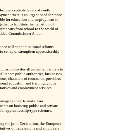
he unacceptable levels of youth
ment there is an urgent need for those
ible for education and employment to
ether to facilitate the transition of
uropeans from school to the world of
added Commissioner Andor.
ance will support national reforms
to set up or strengthen apprenticeship
.
ission invites all potential partners to
 Alliance: public authorities, businesses,
ions, chambers of commerce, providers
ional education and training, youth
tatives and employment services.
couraging them to make firm
ents on boosting public and private
for apprenticeship-type schemes.
ng the joint Declaration, the European
tatives of trade unions and employers