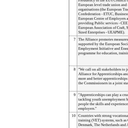
Presidency of the EU's Council 
European level trade union and
organisations (the European Tr
Confederation - ETUC, Busines
European Centre of Employers a
providing Public services - CEE
European Association of Craft,
Sized Enterprises - UEAPME).
7
The Alliance promotes measures
supported by the European Soci
Employment Initiative and Era
programme for education, traini
8
"We call on all stakeholders to 
Alliance for Apprenticeships and
more and better apprenticeships 
the Commissioners in a joint st
9
"Apprenticeships can play a cruc
tackling youth unemployment 
people the skills and experienc
employers."
10
Countries with strong vocationa
training (VET) systems, such as
Denmark, The Netherlands and Au