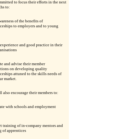
mitted to focus their efforts in the next
hs to:
awareness of the benefits of
iceships to employers and to young
 experience and good practice in their
anisations
te and advise their member
ations on developing quality
ceships attuned to the skills needs of
ur market.
l also encourage their members to:
rate with schools and employment
rt training of in-company mentors and
 of apprentices