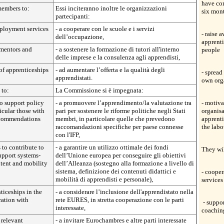
have com
members to:
Essi inciteranno inoltre le organizzazioni
six mont
partecipanti:
mployment services
- a cooperare con le scuole e i servizi
- raise 
dell’occupazione,
apprent
 mentors and
- a sostenere la formazione di tutori all'interno
people
delle imprese e la consulenza agli apprendisti,
of apprenticeships
- ad aumentare l’offerta e la qualità degli
- spread
apprendistati.
own org
to:
La Commissione si è impegnata:
to support policy
- a promuovere l’apprendimento/la valutazione tra
- motiva
icular those with
pari per sostenere le riforme politiche negli Stati
organis
ecommendations
membri, in particolare quelle che prevedono
apprenti
raccomandazioni specifiche per paese connesse
the labo
con l'IFP,
 to contribute to
- a garantire un utilizzo ottimale dei fondi
They wil
support systems-
dell’Unione europea per conseguire gli obiettivi
tent and mobility
dell’Alleanza (sostegno alla formazione a livello di
sistema, definizione dei contenuti didattici e
- coope
mobilità di apprendisti e personale),
services
ticeships in the
- a considerare l’inclusione dell'apprendistato nella
ation with
rete EURES, in stretta cooperazione con le parti
- suppo
interessate,
coaching
 relevant
- a invitare Eurochambres e altre parti interessate