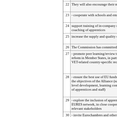
22
They will also encourage their 
23
- cooperate with schools and e
24
support training of in-company
coaching of apprentices
25
increase the supply and quality 
26
The Commission has committed 
27
- promote peer learning/review 
reform in Member States, in part
VET-related country-specific r
28
- ensure the best use of EU funds
the objectives of the Alliance (
level development, learning con
of apprentices and staff)
29
- explore the inclusion of appren
EURES network, in close cooper
relevant stakeholders
30
- invite Eurochambres and other