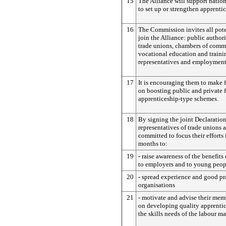
15
The Alliance will support natio
to set up or strengthen apprenti
16
The Commission invites all poten
join the Alliance: public authori
trade unions, chambers of comme
vocational education and traini
representatives and employment 
17
It is encouraging them to make
on boosting public and private 
apprenticeship-type schemes.
18
By signing the joint Declaratio
representatives of trade unions
committed to focus their efforts 
months to:
19
- raise awareness of the benefits
to employers and to young peop
20
- spread experience and good pr
organisations
21
- motivate and advise their mem
on developing quality apprentic
the skills needs of the labour ma