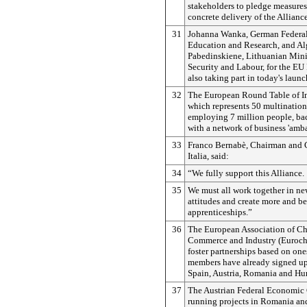
stakeholders to pledge measures
concrete delivery of the Alliance
31
Johanna Wanka, German Federal 
Education and Research, and A
Pabedinskiene, Lithuanian Minis
Security and Labour, for the EU 
also taking part in today's launc
32
The European Round Table of Ind
which represents 50 multinatio
employing 7 million people, bac
with a network of business 'amba
33
Franco Bernabè, Chairman and
Italia, said:
34
“We fully support this Alliance.
35
We must all work together in n
attitudes and create more and be
apprenticeships.”
36
The European Association of C
Commerce and Industry (Euroch
foster partnerships based on one
members have already signed up
Spain, Austria, Romania and Hu
37
The Austrian Federal Economic 
running projects in Romania and