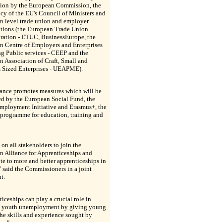
tion by the European Commission, the
cy of the EU's Council of Ministers and
n level trade union and employer
ations (the European Trade Union
ration - ETUC, BusinessEurope, the
n Centre of Employers and Enterprises
g Public services - CEEP and the
 Association of Craft, Small and
Sized Enterprises - UEAPME).
iance promotes measures which will be
ed by the European Social Fund, the
mployment Initiative and Erasmus+, the
programme for education, training and
 on all stakeholders to join the
n Alliance for Apprenticeships and
te to more and better apprenticeships in
 said the Commissioners in a joint
t.
iceships can play a crucial role in
g youth unemployment by giving young
he skills and experience sought by