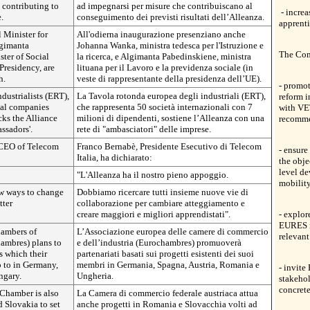
 contributing to
ad impegnarsi per misure che contribuiscano al
- increa
.
conseguimento dei previsti risultati dell’Alleanza.
apprent
Minister for
All'odierna inaugurazione presenziano anche
lgimanta
Johanna Wanka, ministra tedesca per l'Istruzione e
The Com
ter of Social
la ricerca, e Algimanta Pabedinskiene, ministra
Presidency, are
lituana per il Lavoro e la previdenza sociale (in
h.
veste di rappresentante della presidenza dell’UE).
- promot
ustrialists (ERT),
La Tavola rotonda europea degli industriali (ERT),
reform i
nal companies
che rappresenta 50 società internazionali con 7
with VET
ks the Alliance
milioni di dipendenti, sostiene l’Alleanza con una
recomme
ssadors'.
rete di "ambasciatori" delle imprese.
 CEO of Telecom
Franco Bernabè, Presidente Esecutivo di Telecom
- ensure
Italia, ha dichiarato:
the obje
level de
"L'Alleanza ha il nostro pieno appoggio.
mobility
ew ways to change
Dobbiamo ricercare tutti insieme nuove vie di
tter
collaborazione per cambiare atteggiamento e
creare maggiori e migliori apprendistati".
- explor
EURES n
hambers of
L’Associazione europea delle camere di commercio
relevant
ambres) plans to
e dell’industria (Eurochambres) promuoverà
s which their
partenariati basati sui progetti esistenti dei suoi
 to in Germany,
membri in Germania, Spagna, Austria, Romania e
- invite
ngary.
Ungheria.
stakehol
concrete
Chamber is also
La Camera di commercio federale austriaca attua
 Slovakia to set
anche progetti in Romania e Slovacchia volti ad