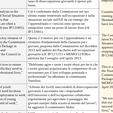
employe
tasso di disoccupazione giovanile è spesso più
basso.
alysis in the
Ciò è confermato dalla Commissione nel suo
Countrie
 Social Situation
ultimo esame trimestrale sull'occupazione e sulla
training
s that
situazione sociale nell'UE da cui emerge che
Denmark,
 are often a
l’apprendistato e i tirocini sono spesso un
have le
b (see IP/13/601).
trampolino verso un posto di lavoro fisso (cfr.
IP/13/601).
The Comm
a key element of
Questo è il motivo per cui l’apprendistato è un
latest 
 by the Commission
elemento fondamentale della Garanzia per i
Situatio
t Package in
giovani, proposta dalla Commissione nel dicembre
apprenti
 and
2012 nell’ambito del Pacchetto sull’occupazione
stepping
the Council in
giovanile (cfr. IP/12/1311 e MEMO/12/938) e
IP/13/60
adottata dal Consiglio nell’aprile 2013.
ct now to ensure
"Dobbiamo agire e unire i nostri sforzi per far sì che
This is 
ills they need to
i nostri giovani acquisiscano le competenze di cui
the You
fessional lives,"
necessitano per il loro sviluppo personale e
Commiss
professionale" ha affermato la commissaria
Package
Vassiliou.
MEMO/12
of youth
"A fronte dei livelli inaccettabili di disoccupazione
April 2
 need for those
giovanile è necessario che i responsabili
employment to work
dell'istruzione e dell'occupazione collaborino
"We need
tion of young
urgentemente per agevolare il passaggio dei
that our
rld of work",
giovani europei dalla scuola al mondo del lavoro",
succeed 
ha aggiunto il commissario Andor.
lives," 