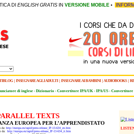
TICA DI
ENGLISH GRATIS
IN
VERSIONE MOBILE
•
INFORM
TIBLOG
|
INSEGNARE AGLI ADULTI
|
INSEGNARE AI BAMBINI
|
AUDIOBOOKS
|
RI
unciatore di inglese -
Dizionario -
Convertitore IPA/UK
-
IPA/US
-
Convertitore 
PARALLEL TEXTS
ANZA EUROPEA PER L’APPRENDISTATO
LISTE
to da:
http://europa.eu/rapid/press-release_IP-13-634_en.htm
tto da:
http://europa.eu/rapid/press-release_IP-13-634_it.htm