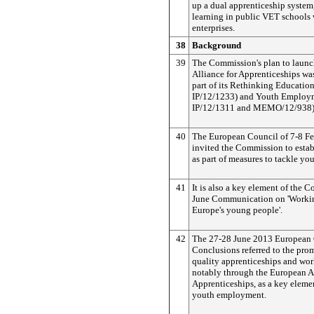
up a dual apprenticeship syste
learning in public VET schools 
enterprises.
38
Background
39
The Commission's plan to laun
Alliance for Apprenticeships w
part of its Rethinking Education 
IP/12/1233) and Youth Employm
IP/12/1311 and MEMO/12/938)
40
The European Council of 7-8 F
invited the Commission to estab
as part of measures to tackle y
41
It is also a key element of the 
June Communication on 'Workin
Europe's young people'.
42
The 27-28 June 2013 European
Conclusions referred to the pro
quality apprenticeships and wor
notably through the European Al
Apprenticeships, as a key eleme
youth employment.