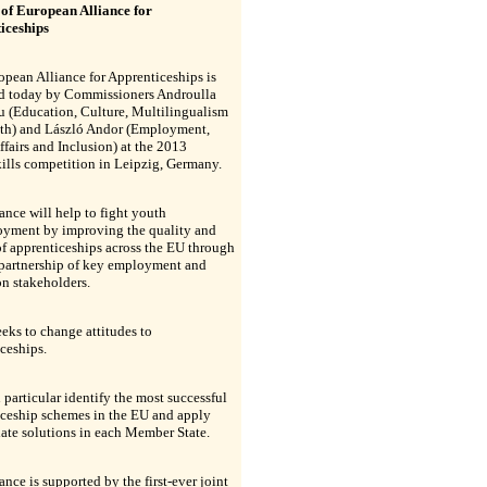
of European Alliance for
iceships
pean Alliance for Apprenticeships is
d today by Commissioners Androulla
u (Education, Culture, Multilingualism
th) and László Andor (Employment,
ffairs and Inclusion) at the 2013
ills competition in Leipzig, Germany.
ance will help to fight youth
yment by improving the quality and
f apprenticeships across the EU through
 partnership of key employment and
n stakeholders.
seeks to change attitudes to
ceships.
in particular identify the most successful
iceship schemes in the EU and apply
ate solutions in each Member State.
ance is supported by the first-ever joint