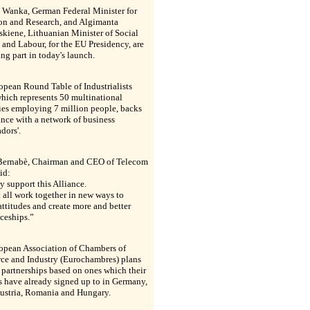
 Wanka, German Federal Minister for
on and Research, and Algimanta
kiene, Lithuanian Minister of Social
 and Labour, for the EU Presidency, are
ing part in today's launch.
pean Round Table of Industrialists
hich represents 50 multinational
es employing 7 million people, backs
ance with a network of business
dors'.
Bernabè, Chairman and CEO of Telecom
aid:
y support this Alliance.
all work together in new ways to
ttitudes and create more and better
ceships.”
opean Association of Chambers of
e and Industry (Eurochambres) plans
r partnerships based on ones which their
 have already signed up to in Germany,
Austria, Romania and Hungary.