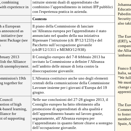
m, combining
istituire sistemi duali di apprendistato che
Johanna
with experience in
combinino l’apprendimento in istituti IFP pubblici
Educati
con l'esperienza pratica in azienda.
Pabedins
Security
Contesto
also tak
ch a European
Il piano della Commissione di lanciare
as announced as
un’Alleanza europea per l'apprendistato è stato
initiative (see
annunciato nel quadro della sua iniziativa
The Euro
ent Package (see
Ripensare l’istruzione (cfr. IP/12/1233) e del
(ERT), w
.
Pacchetto sull’occupazione giovanile
compani
(cfr.IP/12/1311 e MEMO/12/938).
the Alli
'ambassa
ebruary 2013
Il Consiglio europeo del 7-8 febbraio 2013 ha
lish the Alliance
invitato la Commissione a definire l’Alleanza
outh unemployment.
nell’ambito delle misure di lotta contro la
Franco 
disoccupazione giovanile.
Italia, s
“We full
Commission's 19th
L'Alleanza costituisce anche uno degli elementi
We must 
g together for
centrali della comunicazione della Commissione
change a
Lavorare insieme per i giovani d’Europa del 19
apprenti
giugno.
 Council
Nelle sue conclusioni del 27-28 giugno 2013, il
motion of high
Consiglio europeo ha fatto riferimento alla
The Eur
k-based learning,
promozione di apprendistati di alta qualità e
Commerc
liance for
dell’apprendimento basato sul lavoro grazie,
to foste
nt of supporting
segnatamente, all’Alleanza europea per
members
l’apprendistato in quanto fattore chiave a sostegno
Spain, 
dell’occupazione giovanile.