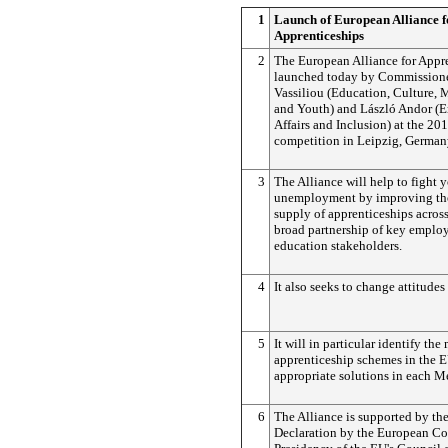
1
Launch of European Alliance f
Apprenticeships
2
The European Alliance for Appre
launched today by Commissione
Vassiliou (Education, Culture, 
and Youth) and László Andor (
Affairs and Inclusion) at the 20
competition in Leipzig, German
3
The Alliance will help to fight 
unemployment by improving the
supply of apprenticeships acros
broad partnership of key emplo
education stakeholders.
4
It also seeks to change attitudes
5
It will in particular identify the
apprenticeship schemes in the 
appropriate solutions in each M
6
The Alliance is supported by the 
Declaration by the European Co