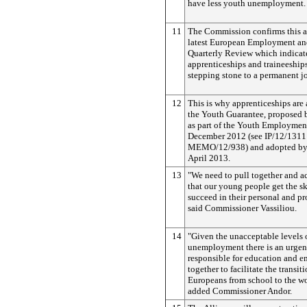
have less youth unemployment.
11
The Commission confirms this an
latest European Employment and
Quarterly Review which indicate
apprenticeships and traineeships
stepping stone to a permanent jo
12
This is why apprenticeships are 
the Youth Guarantee, proposed
as part of the Youth Employmen
December 2012 (see IP/12/1311
MEMO/12/938) and adopted by 
April 2013.
13
"We need to pull together and a
that our young people get the sk
succeed in their personal and pro
said Commissioner Vassiliou.
14
"Given the unacceptable levels 
unemployment there is an urgent
responsible for education and 
together to facilitate the transi
Europeans from school to the wo
added Commissioner Andor.