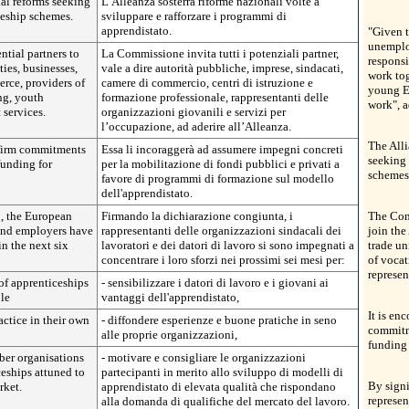
nal reforms seeking
L’Alleanza sosterrà riforme nazionali volte a
ceship schemes.
sviluppare e rafforzare i programmi di
apprendistato.
"Given t
unemploy
tial partners to
La Commissione invita tutti i potenziali partner,
respons
ties, businesses,
vale a dire autorità pubbliche, imprese, sindacati,
work tog
rce, providers of
camere di commercio, centri di istruzione e
young E
ng, youth
formazione professionale, rappresentanti delle
work", 
services.
organizzazioni giovanili e servizi per
l’occupazione, ad aderire all’Alleanza.
The Alli
 firm commitments
Essa li incoraggerà ad assumere impegni concreti
seeking 
funding for
per la mobilitazione di fondi pubblici e privati a
schemes
favore di programmi di formazione sul modello
dell'apprendistato.
n, the European
Firmando la dichiarazione congiunta, i
The Comm
 and employers have
rappresentanti delle organizzazioni sindacali dei
join the
in the next six
lavoratori e dei datori di lavoro si sono impegnati a
trade un
concentrare i loro sforzi nei prossimi sei mesi per:
of vocat
represen
 of apprenticeships
- sensibilizzare i datori di lavoro e i giovani ai
le
vantaggi dell'apprendistato,
It is en
actice in their own
- diffondere esperienze e buone pratiche in seno
commitm
alle proprie organizzazioni,
funding 
ber organisations
- motivare e consigliare le organizzazioni
eships attuned to
partecipanti in merito allo sviluppo di modelli di
By signi
rket.
apprendistato di elevata qualità che rispondano
represen
alla domanda di qualifiche del mercato del lavoro.