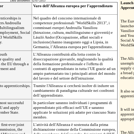
Data documento: 02-07-2013
Launch 
or
Varo dell’Alleanza europea per l’apprendistato
Apprent
nticeships is
Nel quadro del concorso internazionale di
The Euro
rs Androulla
competenze professionali "WorldSkills 2013", i
launche
Multilingualism
commissari europei Androulla Vassiliou
Vassilio
Employment, Social
(Istruzione, cultura, multilinguismo e gioventù) e
and You
13 WorldSkills
László Andor (Occupazione, affari sociali e
Social A
y.
inclusione) hanno inaugurato oggi a Lipsia, in
WorldSk
Germania, l’Alleanza europea per l'apprendistato.
youth
L’Alleanza contribuirà alla lotta contro la
The Alli
 quality and
disoccupazione giovanile, migliorando la qualità
unemplo
s the EU through a
della formazione professionale e l'offerta di
supply o
yment and
contratti di apprendistato in tutta l’UE grazie ad un
a broad
ampio partenariato tra i principali attori del mondo
educatio
del lavoro e del settore dell'istruzione.
 to apprenticeships.
Tramite l'Alleanza si cercherà inoltre di indurre un
cambiamento di paradigma culturale nei confronti
It also 
dell’apprendistato.
apprenti
 most successful
In particolare saranno individuati i programmi di
EU and apply
apprendistato più efficaci nell’UE e saranno
It will 
ember State.
applicate le soluzioni più adatte per ciascuno Stato
apprent
membro.
appropri
first-ever joint
L’attività dell'Alleanza è sostenuta dalla prima
mmission, the
dichiarazione comune della Commissione europea,
The Alli