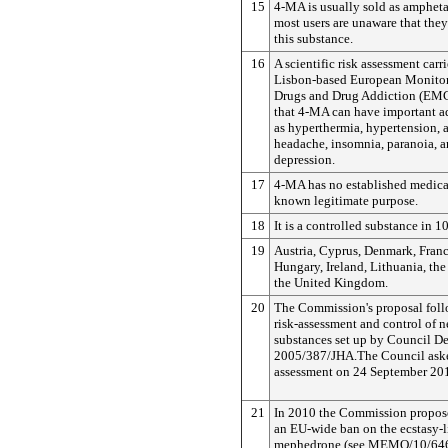
15
4-MA is usually sold as amphet
most users are unaware that the
this substance.
16
A scientific risk assessment carr
Lisbon-based European Monitor
Drugs and Drug Addiction (E
that 4-MA can have important ad
as hyperthermia, hypertension, 
headache, insomnia, paranoia, a
depression.
17
4-MA has no established medical
known legitimate purpose.
18
It is a controlled substance in 1
19
Austria, Cyprus, Denmark, Fran
Hungary, Ireland, Lithuania, th
the United Kingdom.
20
The Commission's proposal foll
risk-assessment and control of 
substances set up by Council D
2005/387/JHA.The Council asked
assessment on 24 September 20
21
In 2010 the Commission propos
an EU-wide ban on the ecstasy-l
mephedrone (see MEMO/10/646