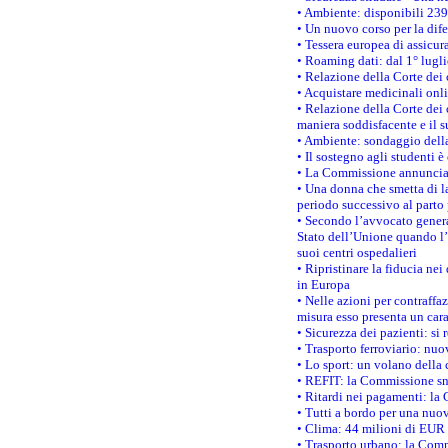
• Ambiente: disponibili 239
• Un nuovo corso per la dif
• Tessera europea di assicur
• Roaming dati: dal 1° lugli
• Relazione della Corte dei 
• Acquistare medicinali onl
• Relazione della Corte dei 
maniera soddisfacente e il s
• Ambiente: sondaggio della
• Il sostegno agli studenti 
• La Commissione annuncia u
• Una donna che smetta di la
periodo successivo al parto 
• Secondo l’avvocato genera
Stato dell’Unione quando l’i
suoi centri ospedalieri
• Ripristinare la fiducia ne
in Europa
• Nelle azioni per contraffa
misura esso presenta un cara
• Sicurezza dei pazienti: si 
• Trasporto ferroviario: nuov
• Lo sport: un volano della 
• REFIT: la Commissione sne
• Ritardi nei pagamenti: la 
• Tutti a bordo per una nuo
• Clima: 44 milioni di EUR d
• Trasporto urbano: la Commi