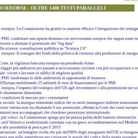
 RISORSE - OLTRE 1400 TESTI PARALLELI
ti europea: La Commissione ha gestito in maniera efficace l’integrazione del sosteg
le PMI: combinare una ripresa duratura con un'economia europea che sappia usare in 
verni a sfruttare il potenziale dei "big data"
della scienza: consultazione pubblica su "Scienza 2.0"
i europea: Il sostegno dei fondi della politica di coesione alla produzione di energi
 Corte, la vigilanza bancaria europea sta prendendo forma
iclaggio più ambiziosi per passare a un'economia circolare con più occupazione e cr
le: vivere e lavorare in edifici di migliore qualità
e PMI: trasformare le sfide ambientali in opportunità di business
ell'Europa mobilitando 25 miliardi di euro di finanziamenti per le PMI
 europea, l’impatto del sostegno dell’UE agli investimenti e alla promozione per ac
n è chiaramente dimostrato
e condizioni di mercato per i consumatori
e sociale: la rassegna trimestrale indica che in molti rimangono indietro nonostant
azione esterna non sta sfruttando il suo potenziale, afferma la Corte dei conti europe
i minori non accompagnati che chiedono protezione internazionale
e più veloci: la Commissione spinge per far piazza pulita delle barriere elettroniche
tici nell’Atlantico nordorientale contrasta con un grave sovrasfruttamento nel Medit
e alle possibilità di pesca per il 2015
un'azione: un'indagine rivela che più dell'80% degli insegnanti dell'UE si ritengon
nuova app sullo smartphone per conoscere le regole del codice della strada ovunque