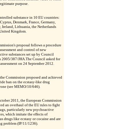
egitimate purpose.
controlled substance in 10 EU countries:
, Cyprus, Denmark, France, Germany,
 Ireland, Lithuania, the Netherlands
 United Kingdom.
mission's proposal follows a procedure
-assessment and control of new
ctive substances set up by Council
n 2005/387/JHA.The Council asked for
k assessment on 24 September 2012.
 the Commission proposed and achieved
de ban on the ecstasy-like drug
one (see MEMO/10/646).
ctober 2011, the European Commission
d an overhaul of the EU rules to fight
drugs, particularly new psychoactive
es, which imitate the effects of
s drugs like ecstasy or cocaine and are
ng problem (IP/11/1236).