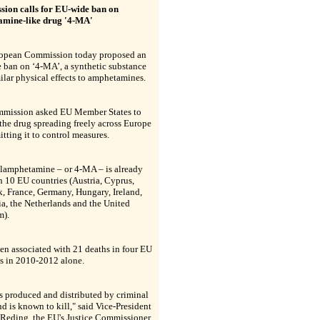
ion calls for EU-wide ban on
mine-like drug '4-MA'
opean Commission today proposed an
 ban on ‘4-MA’, a synthetic substance
ilar physical effects to amphetamines.
mission asked EU Member States to
the drug spreading freely across Europe
tting it to control measures.
lamphetamine – or 4-MA – is already
in 10 EU countries (Austria, Cyprus,
, France, Germany, Hungary, Ireland,
a, the Netherlands and the United
m).
een associated with 21 deaths in four EU
s in 2010-2012 alone.
 produced and distributed by criminal
d is known to kill," said Vice-President
Reding, the EU's Justice Commissioner.