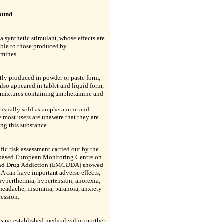
ound
a synthetic stimulant, whose effects are
ble to those produced by
mines.
stly produced in powder or paste form,
also appeared in tablet and liquid form,
n mixtures containing amphetamine and
.
 usually sold as amphetamine and
e most users are unaware that they are
ng this substance.
ific risk assessment carried out by the
based European Monitoring Centre on
nd Drug Addiction (EMCDDA) showed
A can have important adverse effects,
hyperthermia, hypertension, anorexia,
headache, insomnia, paranoia, anxiety
ession.
 no established medical value or other