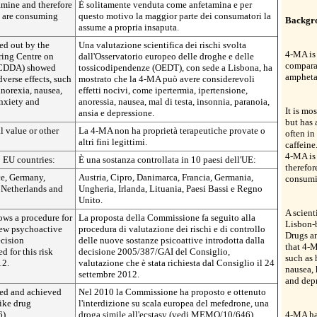
amine and therefore
È solitamente venduta come anfetamina e per
y are consuming
questo motivo la maggior parte dei consumatori la
Backgr
assume a propria insaputa.
ied out by the
Una valutazione scientifica dei rischi svolta
4-MA is 
ing Centre on
dall'Osservatorio europeo delle droghe e delle
compara
MCDDA) showed
tossicodipendenze (OEDT), con sede a Lisbona, ha
ampheta
verse effects, such
mostrato che la 4-MA può avere considerevoli
anorexia, nausea,
effetti nocivi, come ipertermia, ipertensione,
nxiety and
anoressia, nausea, mal di testa, insonnia, paranoia,
It is mo
ansia e depressione.
but has 
 value or other
La 4-MA non ha proprietà terapeutiche provate o
often i
altri fini legittimi.
caffeine
4-MA is
0 EU countries:
È una sostanza controllata in 10 paesi dell'UE:
therefor
ce, Germany,
Austria, Cipro, Danimarca, Francia, Germania,
consumi
e Netherlands and
Ungheria, Irlanda, Lituania, Paesi Bassi e Regno
Unito.
A scient
ows a procedure for
La proposta della Commissione fa seguito alla
Lisbon-
new psychoactive
procedura di valutazione dei rischi e di controllo
Drugs a
ecision
delle nuove sostanze psicoattive introdotta dalla
that 4-M
 for this risk
decisione 2005/387/GAI del Consiglio,
such as 
12.
valutazione che è stata richiesta dal Consiglio il 24
nausea, 
settembre 2012.
and depr
ed and achieved
Nel 2010 la Commissione ha proposto e ottenuto
ike drug
l'interdizione su scala europea del mefedrone, una
).
droga simile all'ecstasy (vedi MEMO/10/646).
4-MA has