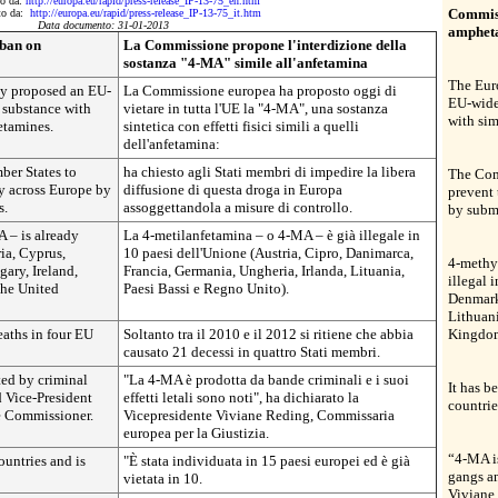
to da:
http://europa.eu/rapid/press-release_IP-13-75_en.htm
Commiss
tto da:
http://europa.eu/rapid/press-release_IP-13-75_it.htm
Data documento: 31-01-2013
ampheta
 ban on
La Commissione propone l'interdizione della
'
sostanza "4-MA" simile all'anfetamina
The Eur
y proposed an EU-
La Commissione europea ha proposto oggi di
EU-wide
 substance with
vietare in tutta l'UE la "4-MA", una sostanza
with sim
etamines.
sintetica con effetti fisici simili a quelli
dell'anfetamina:
er States to
ha chiesto agli Stati membri di impedire la libera
The Com
ly across Europe by
diffusione di questa droga in Europa
prevent 
s.
assoggettandola a misure di controllo.
by submi
 – is already
La 4-metilanfetamina – o 4-MA – è già illegale in
ria, Cyprus,
10 paesi dell'Unione (Austria, Cipro, Danimarca,
4-methy
ary, Ireland,
Francia, Germania, Ungheria, Irlanda, Lituania,
illegal 
the United
Paesi Bassi e Regno Unito).
Denmark
Lithuani
eaths in four EU
Soltanto tra il 2010 e il 2012 si ritiene che abbia
Kingdo
causato 21 decessi in quattro Stati membri.
ted by criminal
"La 4-MA è prodotta da bande criminali e i suoi
It has b
d Vice-President
effetti letali sono noti", ha dichiarato la
countrie
e Commissioner.
Vicepresidente Viviane Reding, Commissaria
europea per la Giustizia.
“4-MA is
ountries and is
"È stata individuata in 15 paesi europei ed è già
gangs an
vietata in 10.
Viviane 