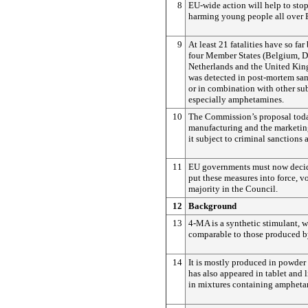
8
EU-wide action will help to stop
harming young people all over 
9
At least 21 fatalities have so far
four Member States (Belgium, D
Netherlands and the United Ki
was detected in post-mortem sam
or in combination with other su
especially amphetamines.
10
The Commission’s proposal tod
manufacturing and the marketi
it subject to criminal sanctions 
11
EU governments must now decid
put these measures into force, v
majority in the Council.
12
Background
13
4-MA is a synthetic stimulant, w
comparable to those produced 
14
It is mostly produced in powder 
has also appeared in tablet and 
in mixtures containing ampheta