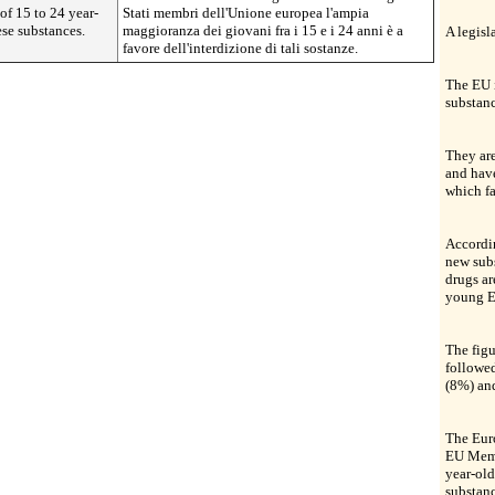
of 15 to 24 year-
Stati membri dell'Unione europea l'ampia
ese substances.
maggioranza dei giovani fra i 15 e i 24 anni è a
A legisl
favore dell'interdizione di tali sostanze.
The EU i
substanc
They are
and hav
which fa
Accordi
new subs
drugs ar
young E
The figu
followe
(8%) an
The Euro
EU Membe
year-old
substanc