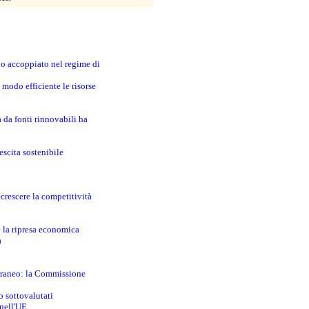
no accoppiato nel regime di
modo efficiente le risorse
a da fonti rinnovabili ha
escita sostenibile
crescere la competitività
e la ripresa economica
a
erraneo: la Commissione
o sottovalutati
 nell'UE