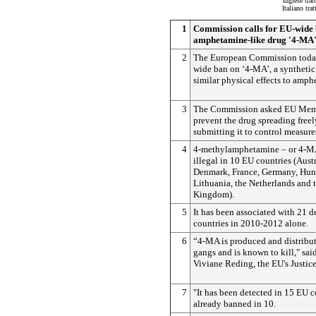
Inglese trat
Italiano tra
1
Commission calls for EU-wide
amphetamine-like drug '4-MA
2
The European Commission toda
wide ban on ‘4-MA’, a synthetic
similar physical effects to amph
3
The Commission asked EU Memb
prevent the drug spreading free
submitting it to control measure
4
4-methylamphetamine – or 4-MA
illegal in 10 EU countries (Aust
Denmark, France, Germany, Hung
Lithuania, the Netherlands and 
Kingdom).
5
It has been associated with 21 d
countries in 2010-2012 alone.
6
“4-MA is produced and distribu
gangs and is known to kill," sai
Viviane Reding, the EU's Justic
7
"It has been detected in 15 EU c
already banned in 10.