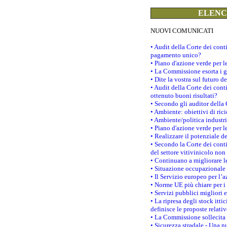
ELENCO
NUOVI COMUNICATI
• Audit della Corte dei con
pagamento unico?
• Piano d'azione verde per 
• La Commissione esorta i go
• Dite la vostra sul futuro 
• Audit della Corte dei cont
ottenuto buoni risultati?
• Secondo gli auditor della
• Ambiente: obiettivi di ric
• Ambiente/politica industria
• Piano d'azione verde per l
• Realizzare il potenziale d
• Secondo la Corte dei conti
del settore vitivinicolo no
• Continuano a migliorare l
• Situazione occupazionale 
• Il Servizio europeo per l’
• Norme UE più chiare per 
• Servizi pubblici migliori 
• La ripresa degli stock it
definisce le proposte relativ
• La Commissione sollecita 
• Sicurezza stradale - Una 