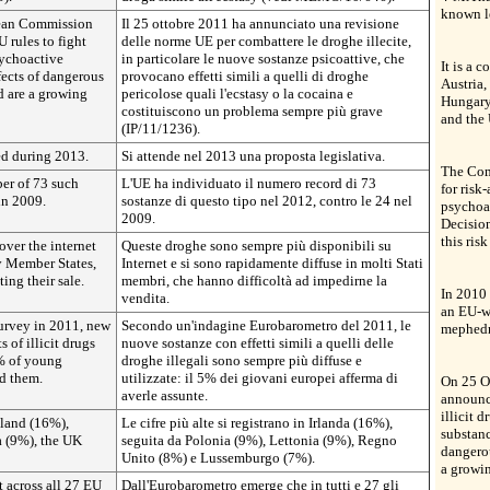
known l
pean Commission
Il 25 ottobre 2011 ha annunciato una revisione
 rules to fight
delle norme UE per combattere le droghe illecite,
sychoactive
in particolare le nuove sostanze psicoattive, che
It is a 
fects of dangerous
provocano effetti simili a quelli di droghe
Austria
d are a growing
pericolose quali l'ecstasy o la cocaina e
Hungary,
costituiscono un problema sempre più grave
and the
(IP/11/1236).
ed during 2013.
Si attende nel 2013 una proposta legislativa.
The Com
er of 73 such
L'UE ha individuato il numero record di 73
for risk
in 2009.
sostanze di questo tipo nel 2012, contro le 24 nel
psychoa
2009.
Decisio
this ris
over the internet
Queste droghe sono sempre più disponibili su
y Member States,
Internet e si sono rapidamente diffuse in molti Stati
ting their sale.
membri, che hanno difficoltà ad impedirne la
In 2010
vendita.
an EU-wi
urvey in 2011, new
Secondo un'indagine Eurobarometro del 2011, le
mephedr
s of illicit drugs
nuove sostanze con effetti simili a quelli delle
5% of young
droghe illegali sono sempre più diffuse e
d them.
utilizzate: il 5% dei giovani europei afferma di
On 25 O
averle assunte.
announce
illicit 
eland (16%),
Le cifre più alte si registrano in Irlanda (16%),
substanc
a (9%), the UK
seguita da Polonia (9%), Lettonia (9%), Regno
dangerou
Unito (8%) e Lussemburgo (7%).
a growi
 across all 27 EU
Dall'Eurobarometro emerge che in tutti e 27 gli