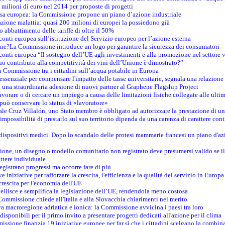
 milioni di euro nel 2014 per proposte di progetti
esa europea: la Commissione propone un piano d’azione industriale
azione malattia: quasi 200 milioni di europei la possiedono già
o abbattimento delle tariffe di oltre il 50%
conti europea sull’istituzione del Servizio europeo per l’azione esterna
ine?La Commissione introduce un logo per garantire la sicurezza dei consumatori
conti europea “Il sostegno dell’UE agli investimenti e alla promozione nel settore v
uo contributo alla competitività dei vini dell’Unione è dimostrato?”
 Commissione tra i cittadini sull’acqua potabile in Europa
è essenziale per compensare l'impatto delle tasse universitarie, segnala una relazione
na straordinaria adesione di nuovi partner al Graphene Flagship Project
vorare o di cercare un impiego a causa delle limitazioni fisiche collegate alle ultim
può conservare lo status di «lavoratore»
le Cruz Villalón, uno Stato membro è obbligato ad autorizzare la prestazione di un
mpossibilità di prestarlo sul suo territorio dipenda da una carenza di carattere cont
i dispositivi medici. Dopo lo scandalo delle protesi mammarie francesi un piano d'azi
zione, un disegno o modello comunitario non registrato deve presumersi valido se il 
ttere individuale
registrano progressi ma occorre fare di più
e iniziative per rafforzare la crescita, l'efficienza e la qualità del servizio in Europa
crescita per l'economia dell'UE
llisce e semplifica la legislazione dell’UE, rendendola meno costosa
Commissione chiede all'Italia e alla Slovacchia chiarimenti nel merito
va macroregione adriatica e ionica: la Commissione avvicina i paesi tra loro
isponibili per il primo invito a presentare progetti dedicati all'azione per il clima
ssione finanzia 19 iniziative europee per far sì che i cittadini scelgano la combin