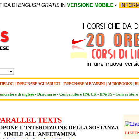
TICA DI
ENGLISH GRATIS
IN
VERSIONE MOBILE
•
INFORM
TIBLOG
|
INSEGNARE AGLI ADULTI
|
INSEGNARE AI BAMBINI
|
AUDIOBOOKS
|
RI
unciatore di inglese -
Dizionario -
Convertitore IPA/UK
-
IPA/US
-
Convertitore 
PARALLEL TEXTS
OPONE L'INTERDIZIONE DELLA SOSTANZA
LISTE
" SIMILE ALL'ANFETAMINA