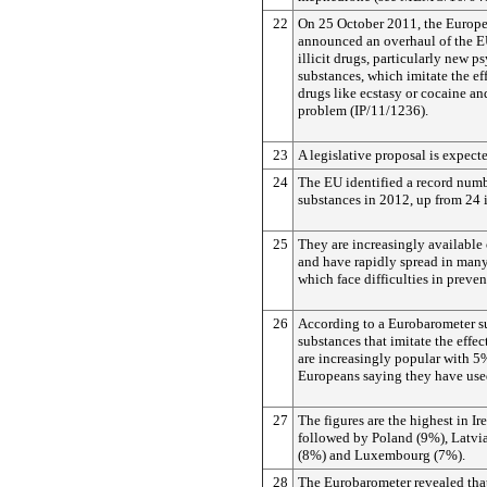
22
On 25 October 2011, the Euro
announced an overhaul of the EU
illicit drugs, particularly new p
substances, which imitate the ef
drugs like ecstasy or cocaine an
problem (IP/11/1236).
23
A legislative proposal is expect
24
The EU identified a record numb
substances in 2012, up from 24 
25
They are increasingly available 
and have rapidly spread in man
which face difficulties in preven
26
According to a Eurobarometer s
substances that imitate the effect
are increasingly popular with 
Europeans saying they have use
27
The figures are the highest in Ir
followed by Poland (9%), Latvi
(8%) and Luxembourg (7%).
28
The Eurobarometer revealed that