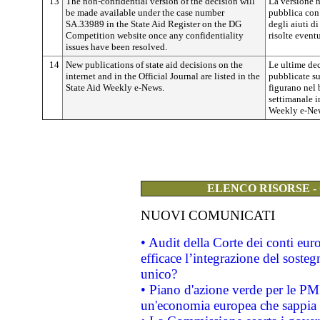
13
The non-confidential version of the decision will
La versione n
be made available under the case number
pubblica con 
SA.33989 in the State Aid Register on the DG
degli aiuti d
Competition website once any confidentiality
risolte eventu
issues have been resolved.
14
New publications of state aid decisions on the
Le ultime dec
internet and in the Official Journal are listed in the
pubblicate su
State Aid Weekly e-News.
figurano nel 
settimanale in
Weekly e-New
ELENCO RISORSE -
NUOVI COMUNICATI
• Audit della Corte dei conti eu
efficace l’integrazione del sost
unico?
• Piano d'azione verde per le PM
un'economia europea che sappia u