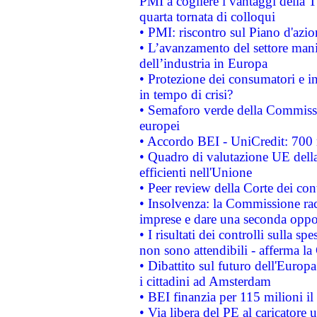
PMI a cogliere i vantaggi della 
quarta tornata di colloqui
• PMI: riscontro sul Piano d'azi
• L’avanzamento del settore manifa
dell’industria in Europa
• Protezione dei consumatori e in
in tempo di crisi?
• Semaforo verde della Commission
europei
• Accordo BEI - UniCredit: 700 m
• Quadro di valutazione UE della 
efficienti nell'Unione
• Peer review della Corte dei cont
• Insolvenza: la Commissione ra
imprese e dare una seconda oppor
• I risultati dei controlli sulla s
non sono attendibili - afferma la
• Dibattito sul futuro dell'Europ
i cittadini ad Amsterdam
• BEI finanzia per 115 milioni i
• Via libera del PE al caricatore u