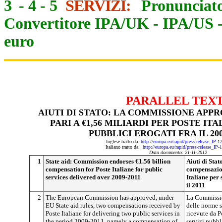
3
-
4
-
5
SERVIZI:
Pronunciato
Convertitore IPA/UK
-
IPA/US
euro
PARALLEL TEX
AIUTI DI STATO: LA COMMISSIONE APP
PARI A €1,56 MILIARDI PER POSTE IT
PUBBLICI EROGATI FRA IL 2009
Inglese tratto da:
http://europa.eu/rapid/press-release_IP-
Italiano tratto da:
http://europa.eu/rapid/press-release_IP
Data documento: 21-11-2012
1
State aid: Commission endorses €1.56 billion
Aiuti di Sta
compensation for Poste Italiane for public
compensazion
services delivered over 2009-2011
Italiane per 
il 2011
2
The European Commission has approved, under
La Commissio
EU State aid rules, two compensations received by
delle norme s
Poste Italiane for delivering two public services in
ricevute da Po
the period 2009-2011, namely a compensation of
servizi pubbl