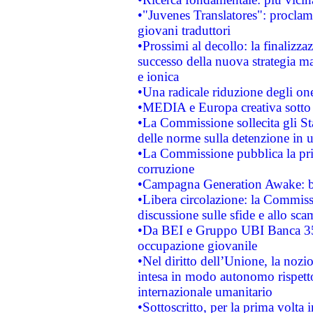
•"Juvenes Translatores": proclama
giovani traduttori
•Prossimi al decollo: la finalizzaz
successo della nuova strategia ma
e ionica
•Una radicale riduzione degli oner
•MEDIA e Europa creativa sotto i r
•La Commissione sollecita gli Sta
delle norme sulla detenzione in 
•La Commissione pubblica la prim
corruzione
•Campagna Generation Awake: bast
•Libera circolazione: la Commiss
discussione sulle sfide e allo sca
•Da BEI e Gruppo UBI Banca 35
occupazione giovanile
•Nel diritto dell’Unione, la nozi
intesa in modo autonomo rispetto 
internazionale umanitario
•Sottoscritto, per la prima volta 