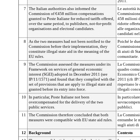
2011.
7
The Italian authorities also informed the
Le autorità i
Commission of €458 million compensations
Commissione 
granted to Poste Italiane for reduced tariffs offered,
458 milioni di
over the same period, to publishers, not-for-profit
ridotte offert
organisations and electoral candidates.
alle organizza
candidati nel
8
As the two measures had not been notified to the
Poiché le due
Commission before their implementation, they
Commissione p
constitute illegal state aid in the meaning of the
di aiuti di St
EU rules.
comunitarie.
9
The Commission assessed the measures under its
La Commission
Framework on services of general economic
quadro comuni
interest (SGEI) adopted in December 2011 (see
Economico Ge
IP/11/1571) and found that they complied with the
2011 (cfr. I
set of provisions that are apply to illegal state aid
rispettano le 
granted before its entry into force.
illegali conc
10
In particular, Poste Italiane not been
In particolar
overcompensated for the delivery of the two
sovracompensa
public services.
pubblici.
11
The Commission therefore concluded that both
La Commissio
measures were compatible with EU state aid rules.
entrambe le 
sugli aiuti di
12
Background
Contesto