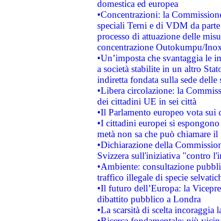
domestica ed europea
•Concentrazioni: la Commissione 
speciali Terni e di VDM da part
processo di attuazione delle misur
concentrazione Outokumpu/In
•Un’imposta che svantaggia le im
a società stabilite in un altro S
indiretta fondata sulla sede delle 
•Libera circolazione: la Commiss
dei cittadini UE in sei città
•Il Parlamento europeo vota sui di
•I cittadini europei si espongono
metà non sa che può chiamare i
•Dichiarazione della Commission
Svizzera sull'iniziativa "contro 
•Ambiente: consultazione pubblic
traffico illegale di specie selvatic
•Il futuro dell’Europa: la Vicep
dibattito pubblico a Londra
•La scarsità di scelta incoraggia l
•Ricerca fondamentale: più vicin