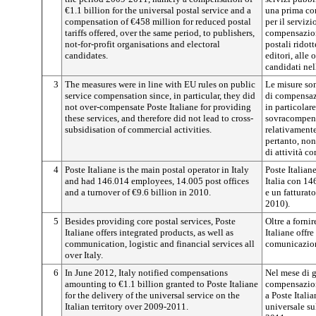
€1.1 billion for the universal postal service and a
una prima co
compensation of €458 million for reduced postal
per il serviz
tariffs offered, over the same period, to publishers,
compensazione
not-for-profit organisations and electoral
postali ridott
candidates.
editori, alle 
candidati nel
3
The measures were in line with EU rules on public
Le misure son
service compensation since, in particular, they did
di compensaz
not over-compensate Poste Italiane for providing
in particolar
these services, and therefore did not lead to cross-
sovracompens
subsidisation of commercial activities.
relativamente 
pertanto, no
di attività c
4
Poste Italiane is the main postal operator in Italy
Poste Italiane
and had 146.014 employees, 14.005 post offices
Italia con 14
and a turnover of €9.6 billion in 2010.
e un fatturato
2010).
5
Besides providing core postal services, Poste
Oltre a fornir
Italiane offers integrated products, as well as
Italiane offre
communication, logistic and financial services all
comunicazione,
over Italy.
6
In June 2012, Italy notified compensations
Nel mese di g
amounting to €1.1 billion granted to Poste Italiane
compensazioni
for the delivery of the universal service on the
a Poste Italia
Italian territory over 2009-2011.
universale sul