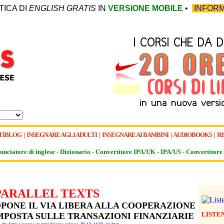
TICA DI
ENGLISH GRATIS
IN
VERSIONE MOBILE
•
INFORM
TIBLOG
|
INSEGNARE AGLI ADULTI
|
INSEGNARE AI BAMBINI
|
AUDIOBOOKS
|
RI
unciatore di inglese -
Dizionario -
Convertitore IPA/UK
-
IPA/US
-
Convertitore 
PARALLEL TEXTS
PONE IL VIA LIBERA ALLA COOPERAZIONE
LISTE
MPOSTA SULLE TRANSAZIONI FINANZIARIE