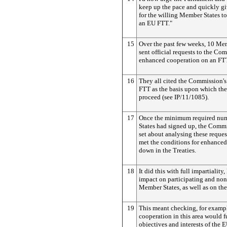
keep up the pace and quickly gi
for the willing Member States t
an EU FTT."
15
Over the past few weeks, 10 Me
sent official requests to the Co
enhanced cooperation on an FT
16
They all cited the Commission's
FTT as the basis upon which th
proceed (see IP/11/1085).
17
Once the minimum required nu
States had signed up, the Comm
set about analysing these reques
met the conditions for enhanced
down in the Treaties.
18
It did this with full impartiality
impact on participating and non
Member States, as well as on th
19
This meant checking, for examp
cooperation in this area would f
objectives and interests of the 