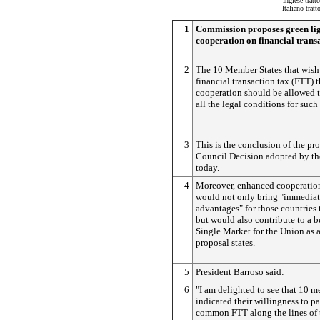
Inglese tratt
Italiano trat
1
Commission proposes green lig
cooperation on financial trans
2
The 10 Member States that wish
financial transaction tax (FTT)
cooperation should be allowed t
all the legal conditions for such
3
This is the conclusion of the pro
Council Decision adopted by t
today.
4
Moreover, enhanced cooperatio
would not only bring "immediat
advantages" for those countries t
but would also contribute to a b
Single Market for the Union as 
proposal states.
5
President Barroso said:
6
"I am delighted to see that 10 m
indicated their willingness to pa
common FTT along the lines of