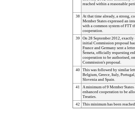
reached within a reasonable per
38
At that time already, a strong, c
Member States expressed an inte
with a common system of FTT t
cooperation.
39
On 28 September 2012, exactly o
initial Commission proposal had
France and Germany sent a lett
Šemeta, officially requesting e
cooperation to be authorised, on
Commission's proposal.
40
This was followed by similar lett
Belgium, Greece, Italy, Portugal
Slovenia and Spain.
41
A minimum of 9 Member States a
enhanced cooperation to be all
Treaties.
42
This minimum has been reached