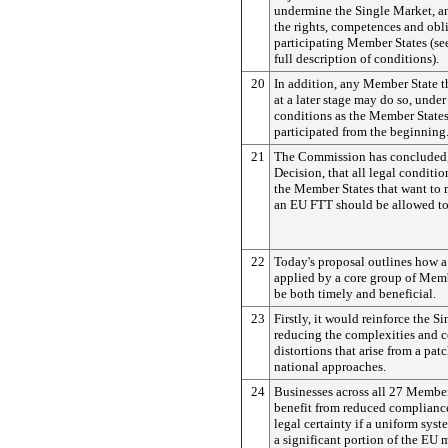
undermine the Single Market, a
the rights, competences and obl
participating Member States (s
full description of conditions).
20
In addition, any Member State th
at a later stage may do so, unde
conditions as the Member States
participated from the beginning
21
The Commission has concluded,
Decision, that all legal conditio
the Member States that want to
an EU FTT should be allowed to
22
Today's proposal outlines how
applied by a core group of Mem
be both timely and beneficial.
23
Firstly, it would reinforce the S
reducing the complexities and 
distortions that arise from a pat
national approaches.
24
Businesses across all 27 Membe
benefit from reduced compliance
legal certainty if a uniform sys
a significant portion of the EU 