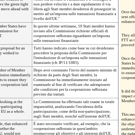
ve the green light
non perdere velocità e a dare rapidamente il via
o move ahead with
libera agli Stati membri desiderosi di proseguire in
Over th
merito ad un'imposta sulle transazioni finanziarie a
sent off
livello dell'UE."
enhance
mber States have
In queste ultime settimane, 10 Stati membri hanno
mmission for
inviato alla Commissione richieste ufficiali di
They all
T.
cooperazione rafforzata riguardante un'imposta
FTT as t
sulle transazioni finanziarie.
proceed 
 proposal for an
Tutti hanno indicato come base su cui desiderano
ey wished to
procedere la proposta della Commissione per
l'introduzione di un'imposta sulle transazioni
Once th
finanziarie (cfr. IP/11/1085).
States 
immediat
mber of Member
Dopo aver constatato l'invio del numero minimo di
to ensur
ission immediately
richieste da parte degli Stati membri, la
cooperat
ts to ensure they
Commissione ha immediatamente iniziato ad
 cooperation laid
esaminarle al fine di verificare che adempissero
alle condizioni per la cooperazione rafforzata
It did th
previste dai trattati.
impact o
Member S
, looking at the
La Commissione ha effettuato tale esame in totale
-participating
imparzialità, analizzando l'incidenza della
e EU as a whole.
partecipazione, come della non-partecipazione,
This mea
sugli Stati membri, nonché sull'insieme dell'UE.
enhanced
le, that enhanced
È stato necessario verificare, ad esempio, che la
the obje
urther the
cooperazione rafforzata in quest'ambito
undermi
EU, would not
promuovesse gli obiettivi e gli interessi dell'UE,
the righ