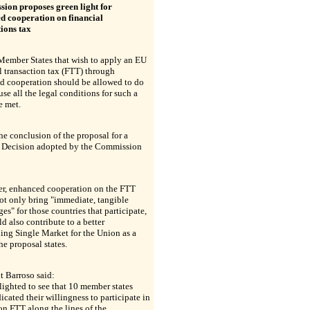
ion proposes green light for
d cooperation on financial
ions tax
Member States that wish to apply an EU
l transaction tax (FTT) through
d cooperation should be allowed to do
use all the legal conditions for such a
e met.
the conclusion of the proposal for a
 Decision adopted by the Commission
r, enhanced cooperation on the FTT
ot only bring "immediate, tangible
es" for those countries that participate,
d also contribute to a better
ing Single Market for the Union as a
he proposal states.
t Barroso said:
lighted to see that 10 member states
icated their willingness to participate in
n FTT along the lines of the