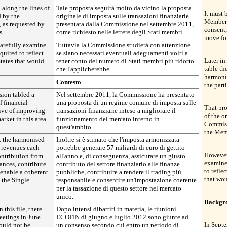
 along the lines of
Tale proposta seguirà molto da vicino la proposta
It must 
d by the
originale di imposta sulle transazioni finanziarie
Member S
 as requested by
presentata dalla Commissione nel settembre 2011,
consent,
s.
come richiesto nelle lettere degli Stati membri.
move fo
arefully examine
Tuttavia la Commissione studierà con attenzione
uired to reflect
se siano necessari eventuali adeguamenti volti a
Later in
tates that would
tener conto del numero di Stati membri più ridotto
table th
che l'applicherebbe.
harmoni
Contesto
the part
ion tabled a
Nel settembre 2011, la Commissione ha presentato
 financial
una proposta di un regime comune di imposta sulle
That pro
tive of improving
transazioni finanziarie inteso a migliorare il
of the o
arket in this area.
funzionamento del mercato interno in
Commiss
quest'ambito.
the Memb
at the harmonised
Inoltre si è stimato che l'imposta armonizzata
n revenues each
potrebbe generare 57 miliardi di euro di gettito
However
contribution from
all'anno e, di conseguenza, assicurare un giusto
examine
nances, contribute
contributo del settore finanziario alle finanze
to refle
 enable a coherent
pubbliche, contribuire a rendere il trading più
that wou
 the Single
responsabile e consentire un'impostazione coerente
per la tassazione di questo settore nel mercato
unico.
Backgr
this file, there
Dopo intensi dibattiti in materia, le riunioni
etings in June
ECOFIN di giugno e luglio 2012 sono giunte ad
In Sept
ould not be
un consenso secondo cui entro un periodo di