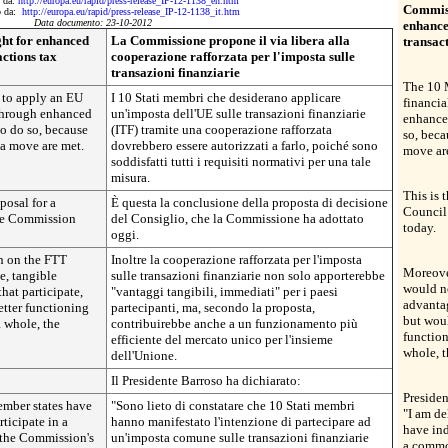
o da:
http://europa.eu/rapid/press-release_IP-12-1138_en.htm
Commiss
to da:
http://europa.eu/rapid/press-release_IP-12-1138_it.htm
Data documento: 23-10-2012
enhance
ht for enhanced
La Commissione propone il via libera alla
transact
actions tax
cooperazione rafforzata per l'imposta sulle
transazioni finanziarie
The 10 
 to apply an EU
I 10 Stati membri che desiderano applicare
financia
 through enhanced
un'imposta dell'UE sulle transazioni finanziarie
enhance
o do so, because
(ITF) tramite una cooperazione rafforzata
so, beca
 a move are met.
dovrebbero essere autorizzati a farlo, poiché sono
move ar
soddisfatti tutti i requisiti normativi per una tale
misura.
This is 
posal for a
È questa la conclusione della proposta di decisione
Council
he Commission
del Consiglio, che la Commissione ha adottato
today.
oggi.
n on the FTT
Inoltre la cooperazione rafforzata per l'imposta
Moreove
e, tangible
sulle transazioni finanziarie non solo apporterebbe
would n
hat participate,
"vantaggi tangibili, immediati" per i paesi
advantag
etter functioning
partecipanti, ma, secondo la proposta,
but woul
a whole, the
contribuirebbe anche a un funzionamento più
function
efficiente del mercato unico per l'insieme
whole, t
dell'Unione.
Il Presidente Barroso ha dichiarato:
Presiden
ember states have
"Sono lieto di constatare che 10 Stati membri
"I am de
rticipate in a
hanno manifestato l'intenzione di partecipare ad
have ind
 the Commission's
un'imposta comune sulle transazioni finanziarie
a commo