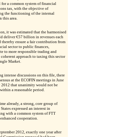
 for a common system of financial
ions tax, with the objective of
g the functioning of the internal
n this area.
ion, it was estimated that the harmonised
d deliver €57 billion in revenues each
d thereby ensure a fair contribution from
ncial sector to public finances,
te to more responsible trading and
 coherent approach to taxing this sector
ingle Market.
g intense discussions on this file, there
sensus at the ECOFIN meetings in June
y 2012 that unanimity would not be
within a reasonable period.
time already, a strong, core group of
tates expressed an interest in
ing with a common system of FTT
 enhanced cooperation.
ptember 2012, exactly one year after
tial Commission proposal had been