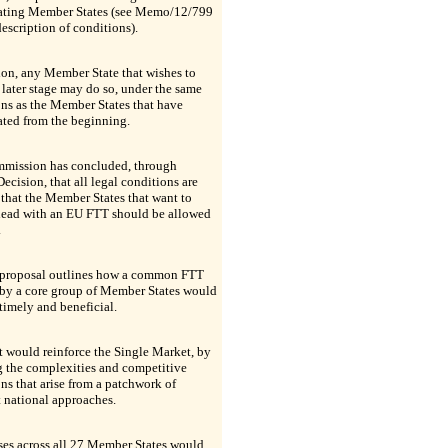
pating Member States (see Memo/12/799
 description of conditions).
ion, any Member State that wishes to
a later stage may do so, under the same
ns as the Member States that have
ated from the beginning.
mission has concluded, through
Decision, that all legal conditions are
that the Member States that want to
ead with an EU FTT should be allowed
.
 proposal outlines how a common FTT
 by a core group of Member States would
timely and beneficial.
 it would reinforce the Single Market, by
g the complexities and competitive
ons that arise from a patchwork of
t national approaches.
ses across all 27 Member States would