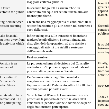
maggiore certezza giuridica.
benefit
greater 
a fairer
In secondo luogo, l'ITF assicurerebbe un
applied 
ector to the public
contributo più equo del settore finanziario alle
market.
finanze pubbliche.
ying field between
Creerebbe una maggior parità di condizioni fra il
ctors in covering
settore finanziario e gli altri settori nel sostenere i
Secondly
costi della crisi.
contribu
public p
ake financial
Infine un'imposta sulle transazioni finanziarie
ring them away from
renderebbe più efficienti i mercati finanziari,
le activities which
distogliendoli da operazioni ad alto rischio a
It would
vantaggio di attività più stabili a sostegno
between 
dell'economia reale.
covering
Fasi successive
Finally
ecision is an
La proposta odierna di decisione del Consiglio
markets 
e enhanced
costituisce un'importante tappa procedurale nel
from cas
processo di cooperazione rafforzata.
activiti
d majority of
Dev'essere adottata dagli Stati membri a
Parliament's
maggioranza qualificata e deve ottenere
ember States to
l'approvazione del Parlamento, affinché i 10 Stati
Next St
membri possano portarla avanti.
n intends to table
Verso la fine dell'anno la Commissione intende
Today's 
 harmonised FTT,
presentare la proposta di merito relativa all'ITF
importan
he participating
armonizzata, per discussione e adozione da parte
cooperat
degli Stati membri partecipanti.