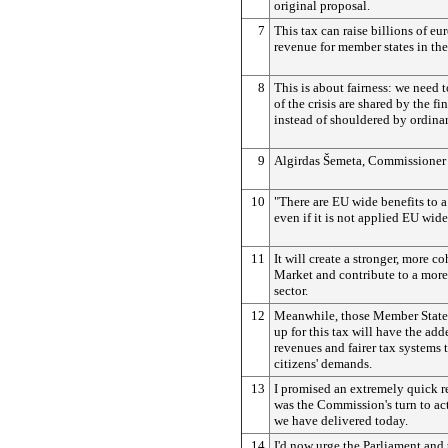
original proposal.
7
This tax can raise billions of e
revenue for member states in thes
8
This is about fairness: we need t
of the crisis are shared by the fi
instead of shouldered by ordinar
9
Algirdas Šemeta, Commissioner f
10
"There are EU wide benefits to
even if it is not applied EU wide
11
It will create a stronger, more c
Market and contribute to a more 
sector.
12
Meanwhile, those Member States
up for this tax will have the ad
revenues and fairer tax systems 
citizens' demands.
13
I promised an extremely quick r
was the Commission's turn to act
we have delivered today.
14
I'd now urge the Parliament and