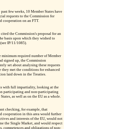
e past few weeks, 10 Member States have
icial requests to the Commission for
d cooperation on an FTT.
 cited the Commission's proposal for an
he basis upon which they wished to
(see IP/11/1085).
e minimum required number of Member
had signed up, the Commission
ely set about analysing these requests
e they met the conditions for enhanced
ion laid down in the Treaties.
is with full impartiality, looking at the
n participating and non-participating
tates, as well as on the EU as a whole.
nt checking, for example, that
 cooperation in this area would further
ctives and interests of the EU, would not
ne the Single Market, and would respect
ts, competences and obligations of non-