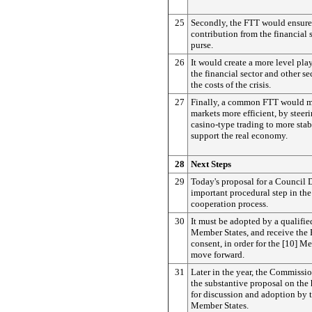
25
Secondly, the FTT would ensure 
contribution from the financial s
purse.
26
It would create a more level pla
the financial sector and other se
the costs of the crisis.
27
Finally, a common FTT would m
markets more efficient, by stee
casino-type trading to more stab
support the real economy.
28
Next Steps
29
Today's proposal for a Council D
important procedural step in th
cooperation process.
30
It must be adopted by a qualifie
Member States, and receive the 
consent, in order for the [10] M
move forward.
31
Later in the year, the Commissio
the substantive proposal on the
for discussion and adoption by t
Member States.