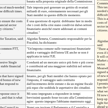
basata sulla proposta originale della Commissione.
Commissi
This tax
uros of much-needed
Tale imposta può generare un gettito di svariati
needed r
e difficult times.
miliardi di euro, estremamente necessari per gli
difficult
Stati membri in questo difficile momento.
This is 
o ensure the costs
È una questione di equità: dobbiamo fare in modo
costs of
nancial sector
che i costi della crisi siano condivisi dalws settore
sector i
y citizens."
finanziario anziché essere addossati ai comuni
citizens.
cittadini."
or Taxation, said:
Algirdas Šemeta, Commissario responsabile per la
Algirda
Fiscalità, ha dichiarato:
said:
 a common FTT,
"Un'imposta comune sulle transazioni finanziarie
"There 
.
andrà a vantaggio dell'intera UE anche se non è
even if 
applicata in tutta l'UE.
It will 
Market a
ohesive Single
Condurrà ad un mercato unico più forte e più coeso
sector.
stable financial
e contribuirà ad una maggiore stabilità nel settore
Meanwhi
finanziario.
signed u
of new r
 that have signed
Intanto, per gli Stati membri che hanno optato per
respond 
ded bonus of new
l'imposta, il vantaggio sarà costituito
I promis
that respond to
dall'incremento delle entrate e da un regime fiscale
was the 
più equo che soddisfa le aspettative dei cittadini.
what we 
esponse once it
Mi sono impegnato a rispondere in tempi
I'd now 
, and that is what
brevissimi quando fosse toccato alla Commissione
keep up 
agire: questo impegno l'abbiamo mantenuto oggi.
light fo
ahead w
 the Council to
Vorrei ora invitare il Parlamento e il Consiglio a