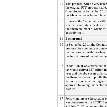
32
That proposal will be very much
the original FTT proposal table
Commission in September 2011,
the Member States in their letter
33
However, the Commission will c
whether some adjustments are req
the smaller number of Member S
be applying it.
34
Background
35
In September 2011, the Commiss
proposal for a common system of
transactions tax, with the objec
the functioning of the internal m
36
In addition, it was estimated th
tax would deliver €57 billion i
year, and thereby ensure a fair 
the financial sector to public fi
to more responsible trading and
approach to taxing this sector in
Market.
37
Following intense discussions on 
was consensus at the ECOFIN me
and July 2012 that unanimity w