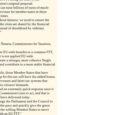
on's original proposal.
 can raise billions of euros of much-
evenue for member states in these
 times.
about fairness: we need to ensure the
 the crisis are shared by the financial
nstead of shouldered by ordinary
"
s Šemeta, Commissioner for Taxation,
are EU wide benefits to a common FTT,
it is not applied EU wide.
create a stronger, more cohesive Single
nd contribute to a more stable financial
le, those Member States that have
p for this tax will have the added bonus
evenues and fairer tax systems that
to citizens' demands.
ed an extremely quick response once it
Commission's turn to act, and that is
have delivered today.
urge the Parliament and the Council to
the pace and quickly give the green
r the willing Member States to move
ith an EU FTT."