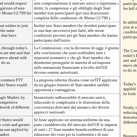
nd would respect
non compromettesse il mercato unico e rispettasse i
partici
igations of non-
diritti, le competenze e gli obblighi degli Stati
for full
ee Memo/12/799 for
membri non partecipanti (per una descrizione
completa delle condizioni cfr. Memo/12/799 ).
In addit
at wishes to join
Inoltre uno Stato membro che desideri partecipare
join at 
r the same
in una fase successiva può farlo, alle stesse
conditio
 that have
condizioni previste per gli Stati membri che hanno
particip
.
partecipato dall'inizio.
 through today's
La Commissione, con la decisione di oggi, è giunta
The Com
ns are met and that
alla conclusione che sono soddisfatti tutti i
today's 
 move ahead with
requisisti normativi e che gli Stati membri che
met and 
 do so.
desiderino proseguire in materia di un'imposta
move ah
sulle transazioni finanziarie a livello dell'UE
to do so
devono esserne autorizzati.
 a common FTT
La proposta odierna illustra come un'ITF applicata
Today's
ber States would
da un gruppo ristretto di Stati membri sarebbe
applied
opportuna e vantaggiosa.
be both 
ingle Market, by
Innanzitutto rafforzerebbe il mercato unico,
competitive
riducendo le complessità e le distorsioni della
chwork of different
concorrenza derivanti dal mosaico dei diversi
Firstly,
approcci nazionali.
reducin
distorti
r States would
Se fosse applicato un sistema uniforme da una
differen
 costs and greater
parte considerevole del mercato dell'UE le imprese
tem was applied by
di tutti i 27 Stati membri beneficerebbero di una
market.
riduzione dei costi per la conformità e di una
Busines