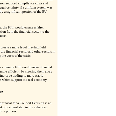
 from reduced compliance costs and
legal certainty if a uniform system was
by a significant portion of the EU
, the FTT would ensure a fairer
tion from the financial sector to the
urse.
 create a more level playing field
the financial sector and other sectors in
 the costs of the crisis.
, a common FTT would make financial
more efficient, by steering them away
ino-type trading to more stable
es which support the real economy.
eps
proposal for a Council Decision is an
t procedural step in the enhanced
ion process.