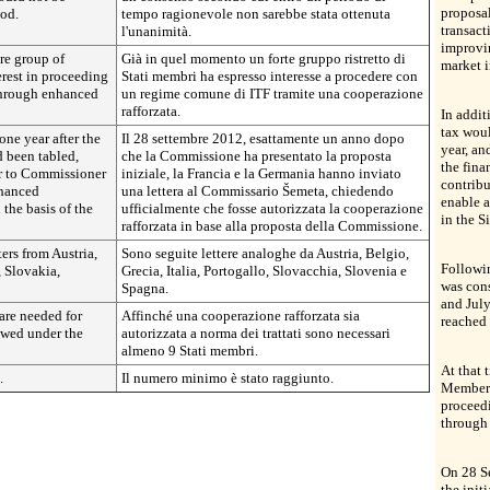
proposal
iod.
tempo ragionevole non sarebbe stata ottenuta
transact
l'unanimità.
improvin
ore group of
Già in quel momento un forte gruppo ristretto di
market i
rest in proceeding
Stati membri ha espresso interesse a procedere con
hrough enhanced
un regime comune di ITF tramite una cooperazione
rafforzata.
In addit
tax woul
ne year after the
Il 28 settembre 2012, esattamente un anno dopo
year, an
 been tabled,
che la Commissione ha presentato la proposta
the fina
er to Commissioner
iniziale, la Francia e la Germania hanno inviato
contribu
nhanced
una lettera al Commissario Šemeta, chiedendo
enable a
 the basis of the
ufficialmente che fosse autorizzata la cooperazione
in the S
rafforzata in base alla proposta della Commissione.
ers from Austria,
Sono seguite lettere analoghe da Austria, Belgio,
Followin
, Slovakia,
Grecia, Italia, Portogallo, Slovacchia, Slovenia e
was con
Spagna.
and Jul
re needed for
Affinché una cooperazione rafforzata sia
reached 
owed under the
autorizzata a norma dei trattati sono necessari
almeno 9 Stati membri.
At that 
.
Il numero minimo è stato raggiunto.
Member S
proceed
through
On 28 Se
the ini