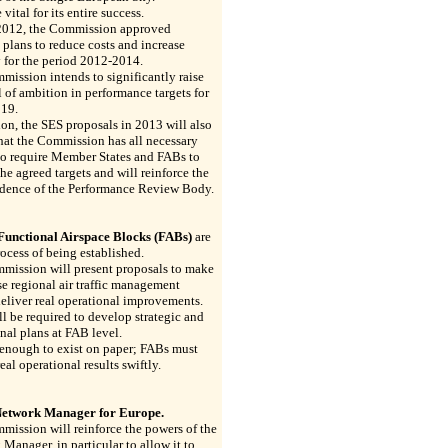
vital for its entire success.
 2012, the Commission approved
 plans to reduce costs and increase
 for the period 2012-2014.
ission intends to significantly raise
l of ambition in performance targets for
19.
ion, the SES proposals in 2013 will also
hat the Commission has all necessary
to require Member States and FABs to
the agreed targets and will reinforce the
dence of the Performance Review Body.
 Functional Airspace Blocks (FABs)
are
rocess of being established.
mission will present proposals to make
se regional air traffic management
eliver real operational improvements.
l be required to develop strategic and
nal plans at FAB level.
t enough to exist on paper; FABs must
real operational results swiftly.
Network Manager for Europe.
ission will reinforce the powers of the
Manager, in particular to allow it to