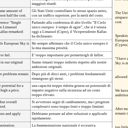
maggiori ritardi.
same amount of
Gli Stati Uniti controllano lo stesso spazio aereo,
The Unit
most half the cost.
con un traffico superiore, per la metà del costo.
airspace
cost.
erence "Single
Parlando alla conferenza di alto livello “Il Cielo
in Limassol
unico europeo: è tempo di agire”, che si è tenuta
Kallas remarked:
oggi a Limassol (Cipro), il Vicepresidente Kallas
Speaking
ha dichiarato:
European
gle European Sky is
Ho sempre affermato che il Cielo unico europeo è
(Cyprus)
la mia massima priorità.
to fail.
E’ troppo importante per permettergli di fallire.
"I have 
in our original
Siamo rimasti troppo indietro rispetto alle nostre
Sky is m
ambizioni originali.
ore problems remain
Dopo più di dieci anni, i problemi fondamentali
allowed 
rimangono gli stessi:
e potential for a
una capacità troppo ridotta genera un potenziale di
 high a price.
impatto negativo sulla sicurezza ad un costo
We have 
troppo elevato.
ambitio
but overall
Si avvertono segni di cambiamento, ma i progressi
ted.
complessivi sono troppo lenti e troppo limitati.
After mo
remain 
ions and apply
Dobbiamo pensare ad altre soluzioni e applicarle
rapidamente.
mentation.
La frammentazione nazionale è eccessiva.
too litt