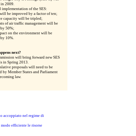
 in 2009.
l implementation of the SES:
 will be improved by a factor of ten;
ce capacity will be tripled;
sts of air traffic management will be
 by 50%;
pact on the environment will be
 by 10%.
ppens next?
mission will bring forward new SES
s in Spring 2013.
slative proposals will need to be
d by Member States and Parliament
becoming law.
no accoppiato nel regime di
modo efficiente le risorse