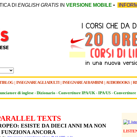
TICA DI
ENGLISH GRATIS
IN
VERSIONE MOBILE
•
INFORM
TIBLOG
|
INSEGNARE AGLI ADULTI
|
INSEGNARE AI BAMBINI
|
AUDIOBOOKS
|
RI
unciatore di inglese -
Dizionario -
Convertitore IPA/UK
-
IPA/US
-
Convertitore 
PARALLEL TEXTS
OPEO: ESISTE DA DIECI ANNI MA NON
LISTE
FUNZIONA ANCORA