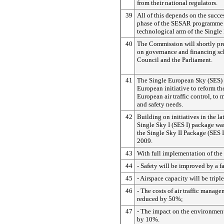
from their national regulators.
39
All of this depends on the succ
phase of the SESAR programme 
technological arm of the Single
40
The Commission will shortly pre
on governance and financing sc
Council and the Parliament.
41
The Single European Sky (SES) i
European initiative to reform the
European air traffic control, to 
and safety needs.
42
Building on initiatives in the la
Single Sky I (SES I) package wa
the Single Sky II Package (SES I
2009.
43
With full implementation of the
44
- Safety will be improved by a fa
45
- Airspace capacity will be tripl
46
- The costs of air traffic manage
reduced by 50%;
47
- The impact on the environment
by 10%.