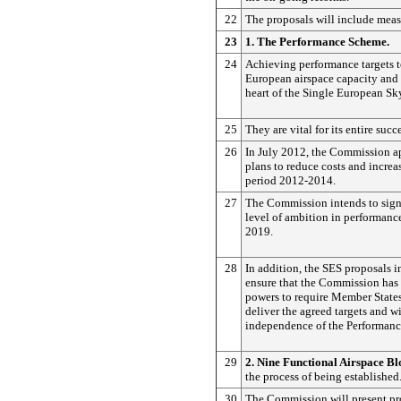
22
The proposals will include meas
23
1. The Performance Scheme.
24
Achieving performance targets t
European airspace capacity and 
heart of the Single European Sk
25
They are vital for its entire succ
26
In July 2012, the Commission a
plans to reduce costs and increa
period 2012-2014.
27
The Commission intends to signi
level of ambition in performance
2019.
28
In addition, the SES proposals i
ensure that the Commission has 
powers to require Member State
deliver the agreed targets and wi
independence of the Performan
29
2. Nine Functional Airspace B
the process of being established
30
The Commission will present pr