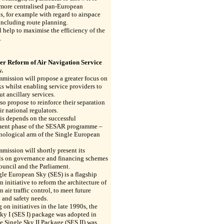
 more centralised pan-European
s, for example with regard to airspace
including route planning.
l help to maximise the efficiency of the
.
her Reform of Air Navigation Service
y.
mission will propose a greater focus on
ks whilst enabling service providers to
ut ancillary services.
also propose to reinforce their separation
ir national regulators.
his depends on the successful
ent phase of the SESAR programme –
nological arm of the Single European
ission will shortly present its
ls on governance and financing schemes
ouncil and the Parliament.
le European Sky (SES) is a flagship
 initiative to reform the architecture of
 air traffic control, to meet future
 and safety needs.
 on initiatives in the late 1990s, the
ky I (SES I) package was adopted in
e Single Sky II Package (SES II) was