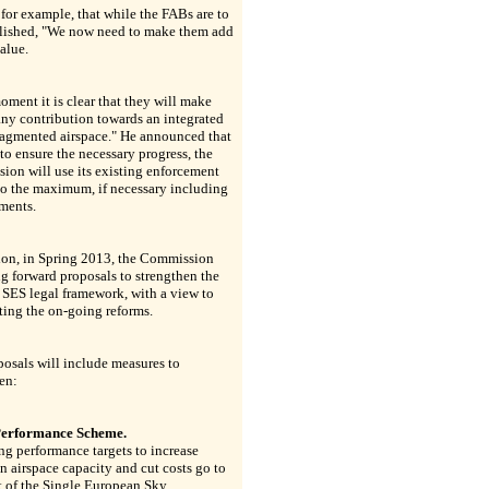
 for example, that while the FABs are to
blished, "We now need to make them add
alue.
oment it is clear that they will make
f any contribution towards an integrated
ragmented airspace." He announced that
 to ensure the necessary progress, the
on will use its existing enforcement
to the maximum, if necessary including
ments.
ion, in Spring 2013, the Commission
ng forward proposals to strengthen the
 SES legal framework, with a view to
ting the on-going reforms.
osals will include measures to
en:
Performance Scheme.
g performance targets to increase
 airspace capacity and cut costs go to
t of the Single European Sky.