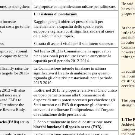
He said,
ures to strengthen:
Le proposte comprenderanno misure per rafforzare:
be esta
proper v
1. il sistema di prestazioni.
o increase
Raggiungere gli obiettivi prestazionali per
cut costs go to the
incrementare la capacità dello spazio aereo
At the m
y.
europeo e tagliare i costi significa andare al cuore
little i
del Cielo unico europeo.
and def
in order
ess.
Si tratta di aspetti vitali per il suo intero successo.
Commissi
pproved national
Nel luglio 2012 la Commissione ha approvato i
powers 
se capacity for the
piani nazionali per ridurre i costi e aumentare la
infringe
capacità per il periodo 2012-2014.
ficantly raise the
La Commissione intende innalzare in misura
In addit
 targets for 2015-
significativa il livello di ambizione per quanto
will bri
riguarda gli obiettivi prestazionali per il periodo
existing
2015-2019.
accelera
n 2013 will also
Inoltre, nel 2013 le proposte relative al Cielo unico
all necessary
europeo permetteranno alla Commissione di
s and FABs to
disporre di tutti i poteri necessari per chiedere agli
The prop
ll reinforce the
Stati membri e ai FAB di rispettare gli obiettivi
strength
ce Review Body.
convenuti e rafforzare l’indipendenza dell’organo
di valutazione delle prestazioni.
1. The 
locks (FABs)
are in
2. Sono attualmente in fase di costituzione
nove
Achievin
.
blocchi funzionali di spazio aereo (FAB).
European
the hear
oposals to make
La Commissione presenterà delle proposte per