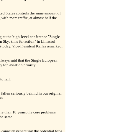
ed States controls the same amount of
, with more traffic, at almost half the
 at the high-level conference "Single
 Sky: time for action" in Limassol
 today, Vice-President Kallas remarked:
always said that the Single European
y top aviation priority.
to fail.
fallen seriously behind in our original
ns.
re than 10 years, the core problems
the same:
le capacity generating the potential for a