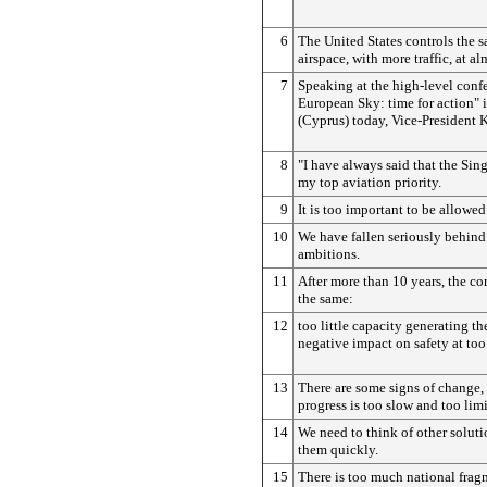
6
The United States controls the 
airspace, with more traffic, at al
7
Speaking at the high-level conf
European Sky: time for action" 
(Cyprus) today, Vice-President 
8
"I have always said that the Sin
my top aviation priority.
9
It is too important to be allowed 
10
We have fallen seriously behind 
ambitions.
11
After more than 10 years, the c
the same:
12
too little capacity generating th
negative impact on safety at too
13
There are some signs of change, 
progress is too slow and too limi
14
We need to think of other solut
them quickly.
15
There is too much national frag