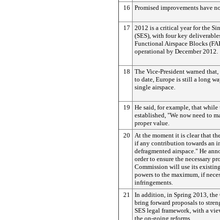
16
Promised improvements have not
17
2012 is a critical year for the 
(SES), with four key deliverable
Functional Airspace Blocks (FA
operational by December 2012.
18
The Vice-President warned that,
to date, Europe is still a long w
single airspace.
19
He said, for example, that while
established, "We now need to m
proper value.
20
At the moment it is clear that th
if any contribution towards an i
defragmented airspace." He ann
order to ensure the necessary pro
Commission will use its existin
powers to the maximum, if nece
infringements.
21
In addition, in Spring 2013, th
bring forward proposals to stren
SES legal framework, with a vie
the on-going reforms.