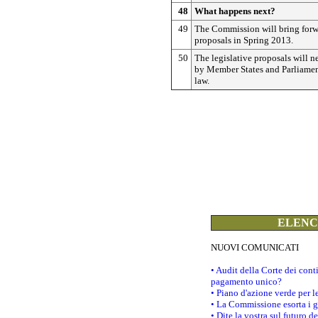
48
What happens next?
49
The Commission will bring for
proposals in Spring 2013.
50
The legislative proposals will 
by Member States and Parliame
law.
ELENCO
NUOVI COMUNICATI
• Audit della Corte dei con
pagamento unico?
• Piano d'azione verde per 
• La Commissione esorta i go
• Dite la vostra sul futuro 