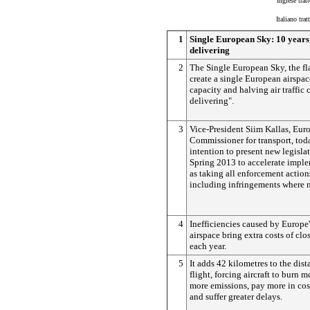
Inglese trat
Italiano trat
1
Single European Sky: 10 years 
delivering
2
The Single European Sky, the fl
create a single European airspac
capacity and halving air traffic c
delivering".
3
Vice-President Siim Kallas, Eur
Commissioner for transport, to
intention to present new legisla
Spring 2013 to accelerate imple
as taking all enforcement action
including infringements where n
4
Inefficiencies caused by Europe
airspace bring extra costs of clo
each year.
5
It adds 42 kilometres to the dis
flight, forcing aircraft to burn m
more emissions, pay more in cos
and suffer greater delays.