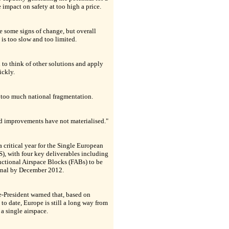
 impact on safety at too high a price.
e some signs of change, but overall
 is too slow and too limited.
to think of other solutions and apply
ickly.
 too much national fragmentation.
d improvements have not materialised."
a critical year for the Single European
), with four key deliverables including
ctional Airspace Blocks (FABs) to be
onal by December 2012.
-President warned that, based on
 to date, Europe is still a long way from
 a single airspace.