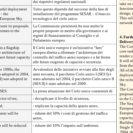
dai rispettivi regolatori nazionali.
take on
function
essful deployment
Tutto questo dipende dal successo della fase di
design, 
– the
installazione del programma SESAR – il braccio
This wil
 European Sky.
tecnologico del cielo unico.
network
sent its proposals
La Commissione presenterà fra non molto le
hemes to the
proprie proposte in merito alla governance e ai
regimi di finanziamento al Consiglio e al
4. Furt
Parlamento europeo.
Deliver
The Com
s a flagship
Il Cielo unico europeo è un'iniziativa “faro”
core tas
 architecture of
europea diretta a riformare l’architettura del
tender o
meet future capacity
controllo del traffico aereo europeo e a far fronte
It will 
alle future esigenze di capacità e sicurezza.
from the
te 1990s, the
Avvalendosi delle iniziative avviate alla fine degli
All of t
s adopted in 2004,
anni novanta, il pacchetto Cielo unico I (SES I) è
deploym
I) was adopted in
stato adottato nel 2004, il pacchetto Cielo unico II
the tech
(SES II) è stato adottato nel 2009.
Sky.
The Comm
 SES:
La piena attuazione del Cielo unico consentirà di:
proposa
ctor of ten;
- decuplicare il livello di sicurezza,
to the C
The Sing
ed;
- triplicare la capacità dello spazio aereo,
European
European
ment will be
- ridurre del 50% i costi di gestione del traffico
capacity
aereo,
Building
 will be reduced
- ridurre del 10% l’impatto sull’ambiente.
Single S
2004, th