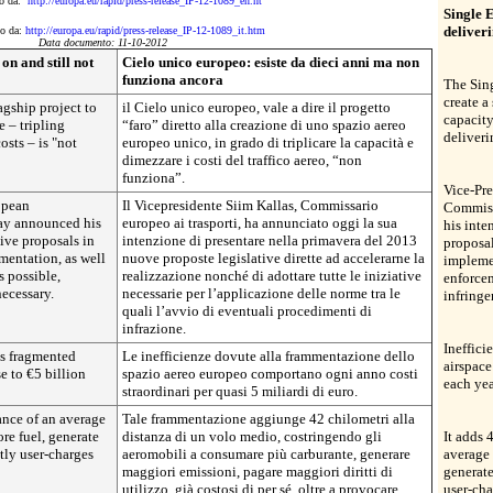
to da:
http://europa.eu/rapid/press-release_IP-12-1089_en.ht
Single 
deliver
to da:
http://europa.eu/rapid/press-release_IP-12-1089_it.htm
Data documento: 11-10-2012
on and still not
Cielo unico europeo: esiste da dieci anni ma non
funziona ancora
The Sing
create a
agship project to
il Cielo unico europeo, vale a dire il progetto
capacity
e – tripling
“faro” diretto alla creazione di uno spazio aereo
deliveri
osts – is "not
europeo unico, in grado di triplicare la capacità e
dimezzare i costi del traffico aereo, “non
funziona”.
Vice-Pre
opean
Il Vicepresidente Siim Kallas, Commissario
Commiss
day announced his
europeo ai trasporti, ha annunciato oggi la sua
his inte
tive proposals in
intenzione di presentare nella primavera del 2013
proposal
mentation, as well
nuove proposte legislative dirette ad accelerarne la
implemen
s possible,
realizzazione nonché di adottare tutte le iniziative
enforcem
ecessary.
necessarie per l’applicazione delle norme tra le
infringe
quali l’avvio di eventuali procedimenti di
infrazione.
Ineffici
's fragmented
Le inefficienze dovute alla frammentazione dello
airspace
se to €5 billion
spazio aereo europeo comportano ogni anno costi
each yea
straordinari per quasi 5 miliardi di euro.
tance of an average
Tale frammentazione aggiunge 42 chilometri alla
ore fuel, generate
distanza di un volo medio, costringendo gli
It adds 
tly user-charges
aeromobili a consumare più carburante, generare
average 
maggiori emissioni, pagare maggiori diritti di
generate
utilizzo, già costosi di per sé, oltre a provocare
user-cha