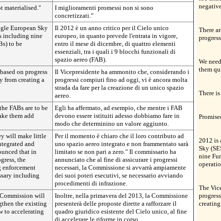
negative
 materialised."
I miglioramenti promessi non si sono
concretizzati.”
Single European Sky
Il 2012 è un anno critico per il Cielo unico
There ar
s including nine
europeo, in quanto prevede l'entrata in vigore,
progress
Bs) to be
entro il mese di dicembre, di quattro elementi
essenziali, tra i quali i 9 blocchi funzionali di
spazio aereo (FAB).
We need 
them qu
 based on progress
Il Vicepresidente ha ammonito che, considerando i
ay from creating a
progressi compiuti fino ad oggi, vi è ancora molta
strada da fare per la creazione di un unico spazio
There is
aereo.
 the FABs are to be
Egli ha affermato, ad esempio, che mentre i FAB
ake them add
devono essere istituiti adesso dobbiamo fare in
Promise
modo che determinino un valore aggiunto.
ey will make little
Per il momento è chiaro che il loro contributo ad
2012 is 
ntegrated and
uno spazio aereo integrato e non frammentato sarà
Sky (SES
ounced that in
limitato se non pari a zero." Il commissario ha
nine Fun
gress, the
annunciato che al fine di assicurare i progressi
operati
g enforcement
necessari, la Commissione si avvarrà ampiamente
ssary including
dei suoi poteri esecutivi, se necessario avviando
procedimenti di infrazione.
The Vice
e Commission will
Inoltre, nella primavera del 2013, la Commissione
progress
gthen the existing
presenterà delle proposte dirette a rafforzare il
creating
w to accelerating
quadro giuridico esistente del Cielo unico, al fine
di accelerare le riforme in corso.