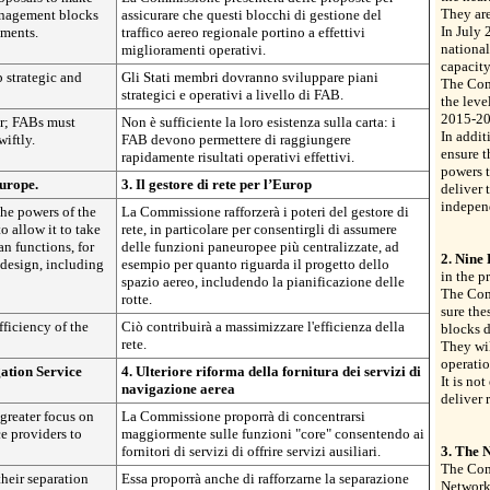
They are 
management blocks
assicurare che questi blocchi di gestione del
In July
ements.
traffico aereo regionale portino a effettivi
national
miglioramenti operativi.
capacity
 strategic and
Gli Stati membri dovranno sviluppare piani
The Comm
strategici e operativi a livello di FAB.
the leve
2015-20
er; FABs must
Non è sufficiente la loro esistenza sulla carta: i
In addit
wiftly.
FAB devono permettere di raggiungere
ensure t
rapidamente risultati operativi effettivi.
powers 
urope.
3. Il gestore di rete per l’Europ
deliver 
indepen
he powers of the
La Commissione rafforzerà i poteri del gestore di
o allow it to take
rete, in particolare per consentirgli di assumere
n functions, for
delle funzioni paneuropee più centralizzate, ad
2. Nine
 design, including
esempio per quanto riguarda il progetto dello
in the p
spazio aereo, includendo la pianificazione delle
The Com
rotte.
sure the
fficiency of the
Ciò contribuirà a massimizzare l'efficienza della
blocks d
rete.
They wil
operatio
ation Service
4. Ulteriore riforma della fornitura dei servizi di
It is no
navigazione aerea
deliver 
greater focus on
La Commissione proporrà di concentrarsi
ce providers to
maggiormente sulle funzioni "core" consentendo ai
fornitori di servizi di offrire servizi ausiliari.
3. The 
The Comm
their separation
Essa proporrà anche di rafforzarne la separazione
Network 