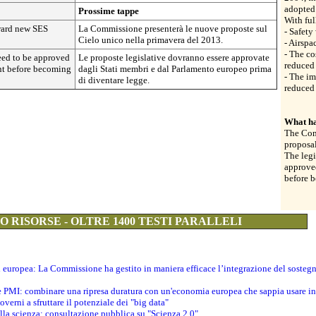
adopted
Prossime tappe
With ful
ward new SES
La Commissione presenterà le nuove proposte sul
- Safety
Cielo unico nella primavera del 2013.
- Airspa
- The co
need to be approved
Le proposte legislative dovranno essere approvate
reduced
nt before becoming
dagli Stati membri e dal Parlamento europeo prima
- The im
di diventare legge.
reduced
What ha
The Com
proposal
The legi
approve
before 
 RISORSE - OLTRE 1400 TESTI PARALLELI
ti europea: La Commissione ha gestito in maniera efficace l’integrazione del sosteg
le PMI: combinare una ripresa duratura con un'economia europea che sappia usare in 
verni a sfruttare il potenziale dei "big data"
della scienza: consultazione pubblica su "Scienza 2.0"