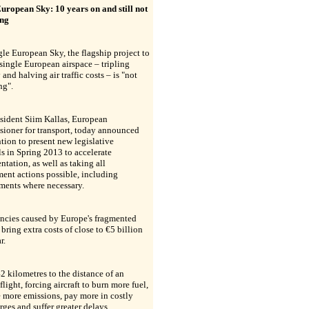
European Sky: 10 years on and still not
ing
le European Sky, the flagship project to
 single European airspace – tripling
 and halving air traffic costs – is "not
ng".
sident Siim Kallas, European
ioner for transport, today announced
ntion to present new legislative
s in Spring 2013 to accelerate
tation, as well as taking all
ent actions possible, including
ments where necessary.
encies caused by Europe's fragmented
 bring extra costs of close to €5 billion
r.
42 kilometres to the distance of an
flight, forcing aircraft to burn more fuel,
 more emissions, pay more in costly
rges and suffer greater delays.