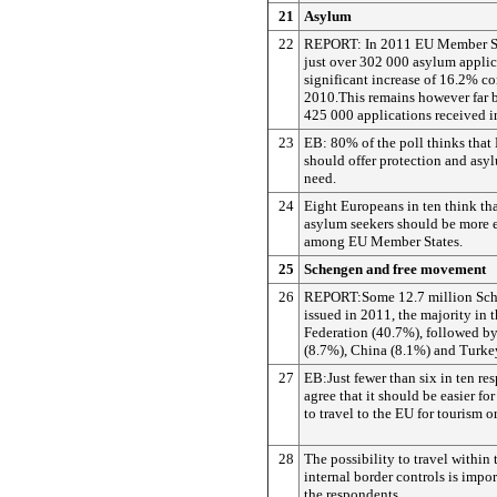
21
Asylum
22
REPORT: In 2011 EU Member St
just over 302 000 asylum applic
significant increase of 16.2% c
2010.This remains however far 
425 000 applications received i
23
EB: 80% of the poll thinks tha
should offer protection and asyl
need.
24
Eight Europeans in ten think th
asylum seekers should be more 
among EU Member States.
25
Schengen and free movement
26
REPORT:Some 12.7 million Sch
issued in 2011, the majority in 
Federation (40.7%), followed by
(8.7%), China (8.1%) and Turke
27
EB:Just fewer than six in ten r
agree that it should be easier fo
to travel to the EU for tourism o
28
The possibility to travel within
internal border controls is impo
the respondents.