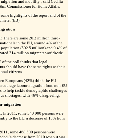
l migration and mobility", said Cecilia
öm, Commissioner for Home Affairs.
 some highlights of the report and of the
ometer (EB):
igration
 There are some 20.2 million third-
nationals in the EU, around 4% of the
 population (502.5 million) and 9.4% of
mated 214 million migrants worldwide.
of the poll thinks that legal
ts should have the same rights as their
onal citizens.
 ten Europeans (42%) think the EU
encourage labour migration from non EU
s to help tackle demographic challenges
ur shortages, with 46% disagreeing.
ar migration
 In 2011, some 343 000 persons were
entry to the EU, a decrease of 13% from
 2011, some 468 500 persons were
nded (a decrease from 2010 when it was