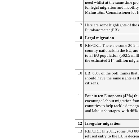
need whilst at the same time pr
for legal migration and mobility
Malmström, Commissioner for H
7
Here are some highlights of the 
Eurobarometer (EB):
8
Legal migration
9
REPORT: There are some 20.2 mi
country nationals in the EU, ar
total EU population (502.5 mill
the estimated 214 million migra
10
EB: 68% of the poll thinks that
should have the same rights as t
citizens.
11
Four in ten Europeans (42%) th
encourage labour migration fr
countries to help tackle demogr
and labour shortages, with 46% 
12
Irregular migration
13
REPORT: In 2011, some 343 000
refused entry to the EU, a decre