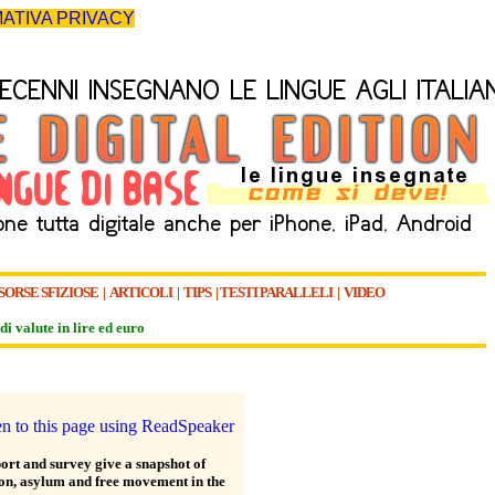
ATIVA PRIVACY
SORSE SFIZIOSE
|
ARTICOLI
|
TIPS
|
TESTI PARALLELI
|
VIDEO
di valute in lire ed euro
ort and survey give a snapshot of
on, asylum and free movement in the