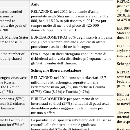
REPORT:
Asilo
just ove
signific
ates recorded
RELAZIONE: nel 2011 le domande d’asilo
2010.Th
ations, a
presentate negli Stati membri sono state oltre 302
of 425 0
ompared to
000, ben il 16,2% in più rispetto al 2010 ma pur
below the peak of
sempre molte di meno del picco di 425 000
EB: 80%
n 2001.
domande raggiunto del 2001.
States s
t EU Member States
EUROBAROMETRO:l’80% degli intervistati pensa
those in
um to those in
che gli Stati membri abbiano il dovere di offrire
Eight Eu
protezione e asilo a chi ne ha bisogno.
asylum 
at the number of
Otto europei su dieci ritengono che il numero di
among E
equally shared
richiedenti asilo vada distribuito più equamente tra
gli Stati membri dell’Unione.
Schenge
Schengen e libera circolazione
REPORT:
were iss
engen visas were
RELAZIONE: nel 2011 sono stati rilasciati 12,7
Federati
the Russian
milioni di visti Schengen, soprattutto nella
(8.7%),
 the Ukraine
Federazione russa (40,7%) ma anche in Ucraina
y (4.7%)
(8,7%), Cina (8,1%) e Turchia (4,7%).
EB:Just 
espondents (57%)
EUROBAROMETRO: per poco meno di sei
agree th
r non EU citizens
intervistati su dieci (57%) i cittadini di paesi terzi
to trave
r business.
dovrebbero poter viaggiare più facilmente per
The poss
turismo o affari.
internal
 the EU without
La possibilità di spostarsi all’interno dell’UE senza
the resp
rtant for 67% of
controlli alle frontiere interne è giudicata
importante dal 67% degli intervistati.
Backgr