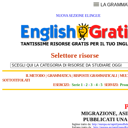
LA GRAMMA
NUOVA SEZIONE ELINGUE
Selettore risorse
IL METODO
|
GRAMMATICA
|
RISPOSTE GRAMMATICALI
|
MUL
SOTTOTITOLATI
ESERCIZI :
Serie 1
-
2
-
3
-
4
-
5
SERVIZI:
Pron
MIGRAZIONE, ASI
PUBBLICATI UNA
Inglese tratto da:
http://europa.eu/rapid/pres
Italiano tratto da:
http://europa.eu/rapid/pre