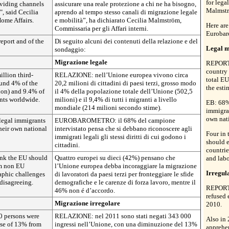
for lega
oviding channels
assicurare una reale protezione a chi ne ha bisogno,
Malmstr
", said Cecilia
aprendo al tempo stesso canali di migrazione legale
ome Affairs.
e mobilità”, ha dichiarato Cecilia Malmström,
Here are
Commissaria per gli Affari interni.
Eurobar
report and of the
Di seguito alcuni dei contenuti della relazione e del
Legal m
sondaggio:
Migrazione legale
REPORT:
country 
llion third-
RELAZIONE: nell’Unione europea vivono circa
total EU
ound 4% of the
20,2 milioni di cittadini di paesi terzi, grosso modo
the esti
ion) and 9.4% of
il 4% della popolazione totale dell’Unione (502,5
nts worldwide.
milioni) e il 9,4% di tutti i migranti a livello
EB: 68% 
mondiale (214 milioni secondo stime).
immigran
own nati
 legal immigrants
EUROBAROMETRO: il 68% del campione
heir own national
intervistato pensa che si debbano riconoscere agli
Four in
immigrati legali gli stessi diritti di cui godono i
should 
cittadini.
countrie
ink the EU should
Quattro europei su dieci (42%) pensano che
and labo
om non EU
l’Unione europea debba incoraggiare la migrazione
Irregul
aphic challenges
di lavoratori da paesi terzi per fronteggiare le sfide
disagreeing.
demografiche e le carenze di forza lavoro, mentre il
REPORT:
46% non é d’accordo.
refused 
Migrazione irregolare
2010.
 persons were
RELAZIONE: nel 2011 sono stati negati 343 000
Also in
ase of 13% from
ingressi nell’Unione, con una diminuzione del 13%
apprehe