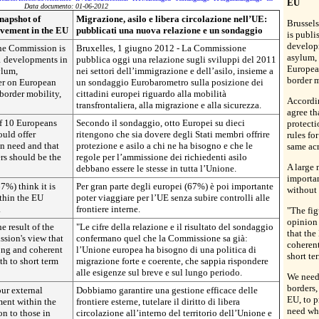
EU
Data documento: 01-06-2012
napshot of
Migrazione, asilo e libera circolazione nell’UE:
Brussel
vement in the EU
pubblicati una nuova relazione e un sondaggio
is publi
developm
the Commission is
Bruxelles, 1 giugno 2012 - La Commissione
asylum,
1 developments in
pubblica oggi una relazione sugli sviluppi del 2011
European
ylum,
nei settori dell’immigrazione e dell’asilo, insieme a
border m
er on European
un sondaggio Eurobarometro sulla posizione dei
-border mobility,
cittadini europei riguardo alla mobilità
Accordin
transfrontaliera, alla migrazione e alla sicurezza.
agree th
of 10 Europeans
Secondo il sondaggio, otto Europei su dieci
protecti
uld offer
ritengono che sia dovere degli Stati membri offrire
rules fo
in need and that
protezione e asilo a chi ne ha bisogno e che le
same acr
rs should be the
regole per l’ammissione dei richiedenti asilo
A large 
debbano essere le stesse in tutta l’Unione.
importan
7%) think it is
Per gran parte degli europei (67%) è poi importante
without 
ithin the EU
poter viaggiare per l’UE senza subire controlli alle
.
frontiere interne.
"The fig
opinion
e result of the
"Le cifre della relazione e il risultato del sondaggio
that the
sion's view that
confermano quel che la Commissione sa già:
coherent
ong and coherent
l’Unione europea ha bisogno di una politica di
short te
th to short term
migrazione forte e coerente, che sappia rispondere
alle esigenze sul breve e sul lungo periodo.
We need 
borders,
ur external
Dobbiamo garantire una gestione efficace delle
EU, to p
ment within the
frontiere esterne, tutelare il diritto di libera
need whi
on to those in
circolazione all’interno del territorio dell’Unione e