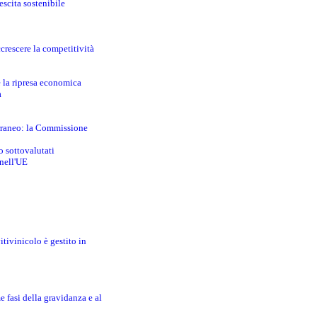
escita sostenibile
crescere la competitività
e la ripresa economica
a
erraneo: la Commissione
o sottovalutati
 nell'UE
itivinicolo è gestito in
e fasi della gravidanza e al