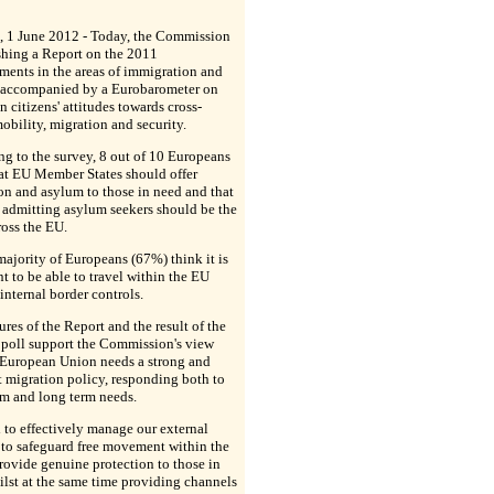
s, 1 June 2012 - Today, the Commission
shing a Report on the 2011
ents in the areas of immigration and
 accompanied by a Eurobarometer on
 citizens' attitudes towards cross-
obility, migration and security.
g to the survey, 8 out of 10 Europeans
at EU Member States should offer
on and asylum to those in need and that
r admitting asylum seekers should be the
oss the EU.
majority of Europeans (67%) think it is
t to be able to travel within the EU
internal border controls.
ures of the Report and the result of the
 poll support the Commission's view
 European Union needs a strong and
 migration policy, responding both to
rm and long term needs.
to effectively manage our external
 to safeguard free movement within the
rovide genuine protection to those in
lst at the same time providing channels