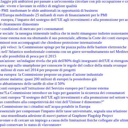
iclaggio più ambiziosi per passare a un'economia circolare con più occupazione e cr
le: vivere e lavorare in edifici di migliore qualità
e PMI: trasformare le sfide ambientali in opportunità di business
ell'Europa mobilitando 25 miliardi di euro di finanziamenti per le PMI
 europea, l’impatto del sostegno dell’UE agli investimenti e alla promozione per ac
n è chiaramente dimostrato
e condizioni di mercato per i consumatori
e sociale: la rassegna trimestrale indica che in molti rimangono indietro nonostant
azione esterna non sta sfruttando il suo potenziale, afferma la Corte dei conti europe
i minori non accompagnati che chiedono protezione internazionale
e più veloci: la Commissione spinge per far piazza pulita delle barriere elettroniche
tici nell’Atlantico nordorientale contrasta con un grave sovrasfruttamento nel Medit
e alle possibilità di pesca per il 2015
un'azione: un'indagine rivela che più dell'80% degli insegnanti dell'UE si ritengon
nuova app sullo smartphone per conoscere le regole del codice della strada ovunque
 milioni di euro nel 2014 per proposte di progetti
esa europea: la Commissione propone un piano d’azione industriale
azione malattia: quasi 200 milioni di europei la possiedono già
o abbattimento delle tariffe di oltre il 50%
conti europea sull’istituzione del Servizio europeo per l’azione esterna
ine?La Commissione introduce un logo per garantire la sicurezza dei consumatori
conti europea “Il sostegno dell’UE agli investimenti e alla promozione nel settore v
uo contributo alla competitività dei vini dell’Unione è dimostrato?”
 Commissione tra i cittadini sull’acqua potabile in Europa
è essenziale per compensare l'impatto delle tasse universitarie, segnala una relazione
na straordinaria adesione di nuovi partner al Graphene Flagship Project
vorare o di cercare un impiego a causa delle limitazioni fisiche collegate alle ultim
può conservare lo status di «lavoratore»