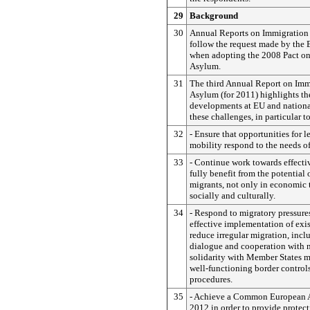
29
Background
30
Annual Reports on Immigration
follow the request made by the
when adopting the 2008 Pact o
Asylum.
31
The third Annual Report on Imm
Asylum (for 2011) highlights t
developments at EU and national
these challenges, in particular to
32
- Ensure that opportunities for 
mobility respond to the needs o
33
- Continue work towards effectiv
fully benefit from the potential 
migrants, not only in economic 
socially and culturally.
34
- Respond to migratory pressure
effective implementation of exi
reduce irregular migration, inc
dialogue and cooperation with 
solidarity with Member States m
well-functioning border control
procedures.
35
- Achieve a Common European 
2012 in order to provide protec