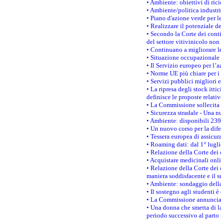
• Ambiente: obiettivi di ric
• Ambiente/politica industria
• Piano d'azione verde per l
• Realizzare il potenziale d
• Secondo la Corte dei conti
del settore vitivinicolo no
• Continuano a migliorare l
• Situazione occupazionale 
• Il Servizio europeo per l’
• Norme UE più chiare per 
• Servizi pubblici migliori 
• La ripresa degli stock it
definisce le proposte relativ
• La Commissione sollecita 
• Sicurezza stradale - Una 
• Ambiente: disponibili 239
• Un nuovo corso per la dif
• Tessera europea di assicur
• Roaming dati: dal 1° lugli
• Relazione della Corte dei 
• Acquistare medicinali onl
• Relazione della Corte dei 
maniera soddisfacente e il s
• Ambiente: sondaggio della
• Il sostegno agli studenti 
• La Commissione annuncia u
• Una donna che smetta di la
periodo successivo al parto 