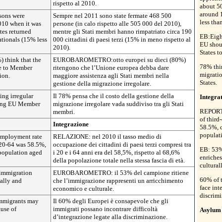
rispetto al 2010.
about 5
around 
sons were
Sempre nel 2011 sono state fermate 468 500
less tha
010 when it was
persone (in calo rispetto alle 505 000 del 2010),
es returned
mentre gli Stati membri hanno rimpatriato circa 190
EB:Eight
tionals (15% less
000 cittadini di paesi terzi (15% in meno rispetto al
EU shoul
2010).
States t
 think that the
EUROBAROMETRO:otto europei su dieci (80%)
78% thin
ce to Member
ritengono che l’Unione europea debba dare
migrati
ion.
maggiore assistenza agli Stati membri nella
States.
gestione della migrazione irregolare.
ing irregular
Il 78% pensa che il costo della gestione della
Integra
mong EU Member
migrazione irregolare vada suddiviso tra gli Stati
REPORT:
membri.
of third
Integrazione
58.5%, c
populat
employment rate
RELAZIONE: nel 2010 il tasso medio di
 20-64 was 58.5%,
occupazione dei cittadini di paesi terzi compresi tra
EB: 53% 
 population aged
i 20 e i 64 anni era del 58,5%, rispetto al 68,6%
enriche
della popolazione totale nella stessa fascia di età.
culturall
 immigration
EUROBAROMETRO: il 53% del campione ritiene
60% of 
ally and
che l’immigrazione rappresenti un arricchimento
face int
economico e culturale.
discrimi
immigrants may
Il 60% degli Europei è consapevole che gli
ause of
immigrati possano incontrare difficoltà
Asylum
d’integrazione legate alla discriminazione.