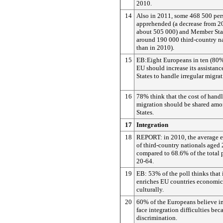
2010.
14
Also in 2011, some 468 500 per
apprehended (a decrease from 2
about 505 000) and Member Stat
around 190 000 third-country na
than in 2010).
15
EB:Eight Europeans in ten (80%)
EU should increase its assistan
States to handle irregular migrat
16
78% think that the cost of handl
migration should be shared a
States.
17
Integration
18
REPORT: in 2010, the average 
of third-country nationals aged
compared to 68.6% of the total
20-64.
19
EB: 53% of the poll thinks that
enriches EU countries economic
culturally.
20
60% of the Europeans believe 
face integration difficulties bec
discrimination.