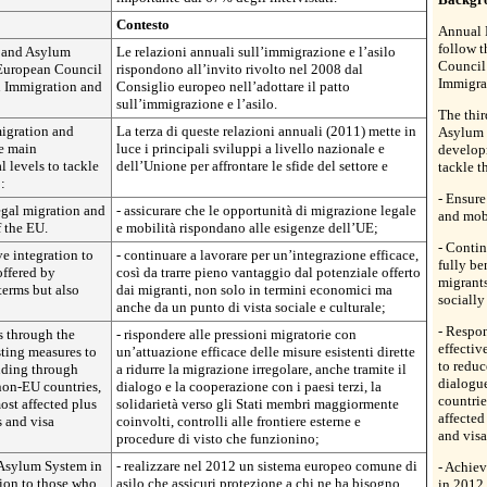
Contesto
Annual 
follow 
 and Asylum
Le relazioni annuali sull’immigrazione e l’asilo
Council
 European Council
rispondono all’invito rivolto nel 2008 dal
Immigra
n Immigration and
Consiglio europeo nell’adottare il patto
sull’immigrazione e l’asilo.
The thi
igration and
La terza di queste relazioni annuali (2011) mette in
Asylum (
he main
luce i principali sviluppi a livello nazionale e
developm
 levels to tackle
dell’Unione per affrontare le sfide del settore e
tackle t
:
- Ensure
legal migration and
- assicurare che le opportunità di migrazione legale
and mobi
f the EU.
e mobilità rispondano alle esigenze dell’UE;
- Contin
e integration to
- continuare a lavorare per un’integrazione efficace,
fully be
offered by
così da trarre pieno vantaggio dal potenziale offerto
migrants
terms but also
dai migranti, non solo in termini economici ma
socially
anche da un punto di vista sociale e culturale;
- Respon
s through the
- rispondere alle pressioni migratorie con
effectiv
sting measures to
un’attuazione efficace delle misure esistenti dirette
to reduc
luding through
a ridurre la migrazione irregolare, anche tramite il
dialogu
non-EU countries,
dialogo e la cooperazione con i paesi terzi, la
countrie
ost affected plus
solidarietà verso gli Stati membri maggiormente
affected
s and visa
coinvolti, controlli alle frontiere esterne e
and visa
procedure di visto che funzionino;
Asylum System in
- realizzare nel 2012 un sistema europeo comune di
- Achie
tion to those who
asilo che assicuri protezione a chi ne ha bisogno.
in 2012 