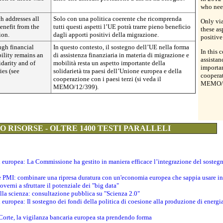
who need
h addresses all
Solo con una politica coerente che ricomprenda
Only via
enefit from the
tutti questi aspetti l’UE potrà trarre pieno beneficio
these as
ion.
dagli apporti positivi della migrazione.
positive
ugh financial
In questo contesto, il sostegno dell’UE nella forma
In this 
ility remains an
di assistenza finanziaria in materia di migrazione e
assistan
idarity and of
mobilità resta un aspetto importante della
importan
es (see
solidarietà tra paesi dell’Unione europea e della
cooperat
cooperazione con i paesi terzi (si veda il
MEMO/
MEMO/12/399).
 RISORSE - OLTRE 1400 TESTI PARALLELI
ti europea: La Commissione ha gestito in maniera efficace l’integrazione del sosteg
le PMI: combinare una ripresa duratura con un'economia europea che sappia usare in 
verni a sfruttare il potenziale dei "big data"
della scienza: consultazione pubblica su "Scienza 2.0"
i europea: Il sostegno dei fondi della politica di coesione alla produzione di energi
 Corte, la vigilanza bancaria europea sta prendendo forma