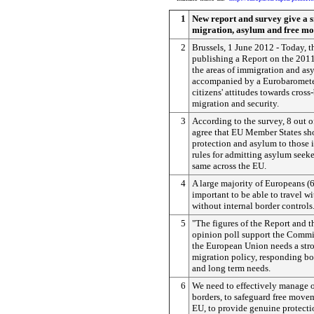
1
New report and survey give a s
migration, asylum and free mo
2
Brussels, 1 June 2012 - Today, 
publishing a Report on the 201
the areas of immigration and as
accompanied by a Eurobaromet
citizens' attitudes towards cross
migration and security.
3
According to the survey, 8 out 
agree that EU Member States sho
protection and asylum to those 
rules for admitting asylum seeke
same across the EU.
4
A large majority of Europeans (6
important to be able to travel w
without internal border controls
5
"The figures of the Report and th
opinion poll support the Commis
the European Union needs a str
migration policy, responding bo
and long term needs.
6
We need to effectively manage o
borders, to safeguard free move
EU, to provide genuine protecti