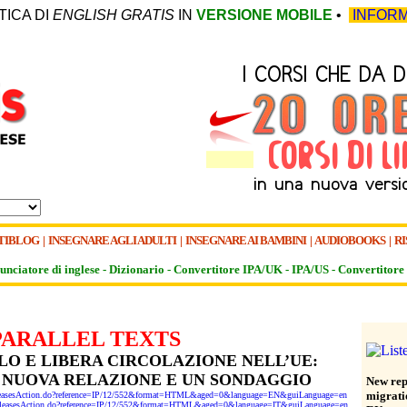
TICA DI
ENGLISH GRATIS
IN
VERSIONE MOBILE
•
INFORM
TIBLOG
|
INSEGNARE AGLI ADULTI
|
INSEGNARE AI BAMBINI
|
AUDIOBOOKS
|
RI
unciatore di inglese -
Dizionario -
Convertitore IPA/UK
-
IPA/US
-
Convertitore 
PARALLEL TEXTS
LO E LIBERA CIRCOLAZIONE NELL’UE:
 NUOVA RELAZIONE E UN SONDAGGIO
New rep
migrati
sReleasesAction.do?reference=IP/12/552&format=HTML&aged=0&language=EN&guiLanguage=en
ssReleasesAction.do?reference=IP/12/552&format=HTML&aged=0&language=IT&guiLanguage=en