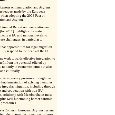
Reports on Immigration and Asylum
the request made by the European
 when adopting the 2008 Pact on
tion and Asylum.
rd Annual Report on Immigration and
for 2011) highlights the main
ents at EU and national levels to
hese challenges, in particular to:
 that opportunities for legal migration
lity respond to the needs of the EU.
ue work towards effective integration to
nefit from the potential offered by
, not only in economic terms but also
 and culturally.
d to migratory pressures through the
e implementation of existing measures
e irregular migration, including through
e and cooperation with non-EU
s, solidarity with Member States most
 plus well-functioning border controls
 procedures.
ve a Common European Asylum System
in order to provide protection to those