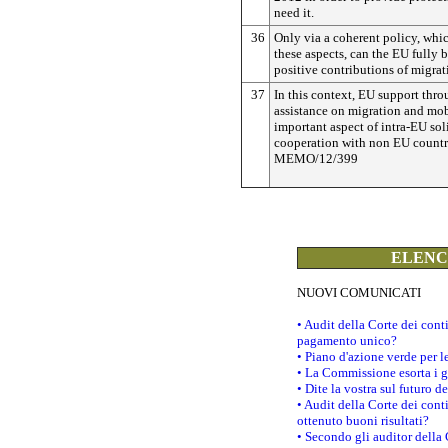
need it.
36
Only via a coherent policy, whic
these aspects, can the EU fully b
positive contributions of migrat
37
In this context, EU support thro
assistance on migration and mob
important aspect of intra-EU sol
cooperation with non EU countri
MEMO/12/399
ELENCO
NUOVI COMUNICATI
• Audit della Corte dei con
pagamento unico?
• Piano d'azione verde per 
• La Commissione esorta i go
• Dite la vostra sul futuro 
• Audit della Corte dei cont
ottenuto buoni risultati?
• Secondo gli auditor della