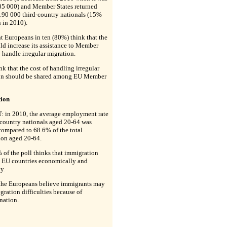
05 000) and Member States returned
190 000 third-country nationals (15%
n in 2010).
 Europeans in ten (80%) think that the
d increase its assistance to Member
o handle irregular migration.
k that the cost of handling irregular
on should be shared among EU Member
tion
 in 2010, the average employment rate
-country nationals aged 20-64 was
ompared to 68.6% of the total
ion aged 20-64.
of the poll thinks that immigration
s EU countries economically and
y.
the Europeans believe immigrants may
egration difficulties because of
nation.