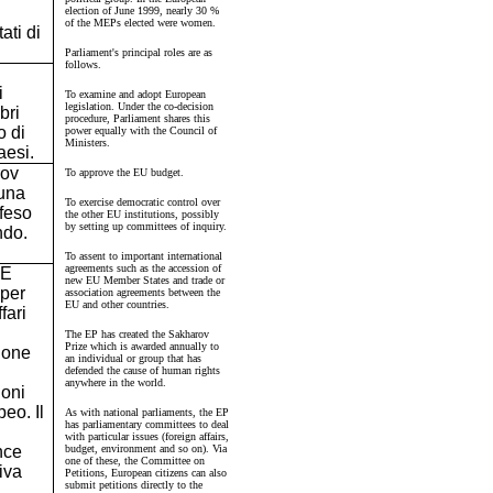
election of June 1999, nearly 30 %
of the MEPs elected were women.
ati di
Parliament's principal roles are as
follows.
i
To examine and adopt European
legislation. Under the co-decision
bri
procedure, Parliament shares this
o di
power equally with the Council of
Ministers.
aesi.
rov
To approve the EU budget.
 una
To exercise democratic control over
feso
the other EU institutions, possibly
by setting up committees of inquiry.
ndo.
To assent to important international
agreements such as the accession of
PE
new EU Member States and trade or
 per
association agreements between the
EU and other countries.
fari
The EP has created the Sakharov
Prize which is awarded annually to
ione
an individual or group that has
defended the cause of human rights
anywhere in the world.
ioni
eo. Il
As with national parliaments, the EP
has parliamentary committees to deal
with particular issues (foreign affairs,
nce
budget, environment and so on). Via
one of these, the Committee on
tiva
Petitions, European citizens can also
submit petitions directly to the