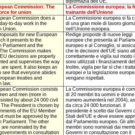
diplomazia dell'UE.
opean Commission: The
La Commissione europea: la f
force for union
trainante dell'Unione
opean Commission does a
La Commissione europea si fa c
e day-to-day work in the
di una gran mole di lavoro giorna
 Union.
nell'Unione europea.
 proposals for new European
Redige proposte di nuove leggi
ch it presents to the
europee che presenta al Parlam
 Parliament and the
europeo e al Consiglio, si assic
 The Commission makes
che le decisioni dell'UE siano at
 EU decisions are properly
correttamente e vigila sul modo i
ted and supervises the way
sono utilizzati i finanziamenti de
are spent. It also keeps an
Inoltre, vigila per far sì che i tratta
o see that everyone abides
europei e la legislazione europe
uropean treaties and
vengano rispettati.
 law.
pean Commission consists
La Commissione europea è com
men and men (more in
di 20 membri tra uomini e donne 
sisted by about 24 000 civil
numero aumenterà nel 2004), assi
 The President is chosen by
da circa 24 000 funzionari. Il
rnments of the EU Member
presidente è scelto dai Governi 
nd must be approved by the
Stati dell'UE e deve essere app
 Parliament. The other
dal Parlamento europeo. Gli altri
are nominated by the
membri sono nominati dai membr
overnments in consultation
Governi in consultazione con il