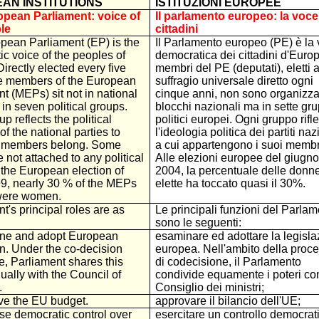
AN INSTITUTIONS
ISTITUZIONI EUROPEE
pean Parliament: voice of
Il parlamento europeo: la voce
le
cittadini
pean Parliament (EP) is the
Il Parlamento europeo (PE) è la
c voice of the peoples of
democratica dei cittadini d'Europ
irectly elected every five
membri del PE (deputati), eletti 
he members of the European
suffragio universale diretto ogni
t (MEPs) sit not in national
cinque anni, non sono organizzat
 in seven political groups.
blocchi nazionali ma in sette gru
p reflects the political
politici europei. Ogni gruppo rifle
of the national parties to
l'ideologia politica dei partiti naz
s members belong. Some
a cui appartengono i suoi membr
not attached to any political
Alle elezioni europee del giugno
 the European election of
2004, la percentuale delle donn
9, nearly 30 % of the MEPs
elette ha toccato quasi il 30%.
were women.
t's principal roles are as
Le principali funzioni del Parla
sono le seguenti:
ne and adopt European
esaminare ed adottare la legisla
on. Under the co-decision
europea. Nell'ambito della proc
, Parliament shares this
di codecisione, il Parlamento
ally with the Council of
condivide equamente i poteri con
.
Consiglio dei ministri;
ve the EU budget.
approvare il bilancio dell'UE;
se democratic control over
esercitare un controllo democrat