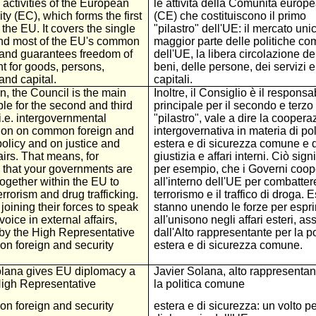
e activities of the European
le attività della Comunità europ
 (EC), which forms the first
(CE) che costituiscono il primo
f the EU. It covers the single
"pilastro" dell'UE: il mercato uni
nd most of the EU's common
maggior parte delle politiche co
 and guarantees freedom of
dell'UE, la libera circolazione de
 for goods, persons,
beni, delle persone, dei servizi e
and capital.
capitali.
on, the Council is the main
Inoltre, il Consiglio è il responsa
le for the second and third
principale per il secondo e terzo
, i.e. intergovernmental
"pilastro", vale a dire la coopera
ion on common foreign and
intergovernativa in materia di pol
policy and on justice and
estera e di sicurezza comune e d
irs. That means, for
giustizia e affari interni. Ciò signi
 that your governments are
per esempio, che i Governi coo
ogether within the EU to
all'interno dell'UE per combattere
rrorism and drug trafficking.
terrorismo e il traffico di droga. E
joining their forces to speak
stanno unendo le forze per espr
voice in external affairs,
all'unisono negli affari esteri, assi
 by the High Representative
dall'Alto rappresentante per la po
on foreign and security
estera e di sicurezza comune.
olana gives EU diplomacy a
Javier Solana, alto rappresentan
High Representative
la politica comune
on foreign and security
estera e di sicurezza: un volto pe