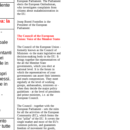
European Parliament. The Parliament
dente
elects the European Ombudsman,
who investigates complaints from
citizens about maladministration in
the EU.
a: la
Josep Borrel Fontelles is the
President of the European
Parliament.
-
The Council of the European
Union: Voice of the Member States
ipale
The Council of the European Union -
formerly known as the Council of
ntanti
Ministers -is the main legislative and
decision-making body in the EU. It
ri
brings together the representatives of
de in
the all the Member State
governments, which you elect at
national level. It is the forum in
which the representatives of your
opri
governments can assert their interests
essi.
and reach compromises. They meet
regularly at the level of working
e in
groups, ambassadors, ministers or -
when they decide the major policy
guidelines - at the level of presidents
 -
and prime ministers, i.e. as the
European Council.
The Council - together with the
European Parliament - sets the rules
è
for all the activities of the European
Community (EC), which forms the
first "pillar" of the EU. It covers the
ento
single market and most of the EU's
common policies, and guarantees
 tutte
freedom of movement for goods,