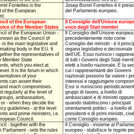
rel Fontelles is the
Josep Borrel Fontelles è il presi
t of the European
del Parlamento europeo.
nt.
cil of the European
Il Consiglio dell'Unione europe
oice of the Member States
voce degli Stati membri
cil of the European Union -
Il Consiglio dell'Unione europea 
known as the Council of
precedentemente noto come
 -is the main legislative and
Consiglio dei ministri - è il princ
making body in the EU. It
organo legislativo e decisionale
gether the representatives of
dell'UE. Esso riunisce i rapprese
he Member State
di tutti i Governi degli Stati memb
nts, which you elect at
eletti a livello nazionale. È la se
evel. It is the forum in which
cui i rappresentanti dei Governi
sentatives of your
nazionali possono far valere i pr
nts can assert their
interessi e raggiungere comprom
s and reach compromises.
Essi si riuniscono periodicament
 regularly at the level of
gruppi di lavoro, a livello di
groups, ambassadors,
ambasciatori e di ministri oppure
 or - when they decide the
quando stabiliscono i principali
icy guidelines - at the level
orientamenti politici - a livello di
ents and prime ministers, i.e.
presidenti e di primi ministri, cio
uropean Council.
come Consiglio europeo.
il - together with the
Il Consiglio - insieme al Parlam
Parliament - sets the rules
europeo - stabilisce le regole per