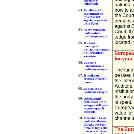
regionali o
national 
minoritarie
how to a
Un'alleanza in
trasformazione
the Court
(discorso del
persons 
segretario generale
della Nato)
against E
Nuove tecnologie
Court. It
multimediali
judge fr
nell'insegnamento
located 
Il nuovo
paradigma
dell'apprendimento
European
nell'educazione
scolastica
for you
Che cos'è
l'ombudsman o
The fund
mediatore europeo
be used l
Il mediatore
europeo in poche
the inten
parole
Auditors
Lo statuto del
instituti
mediatore europeo
the body
Orientamenti
is spent. 
comunitari per lo
sviluppo della rete
European 
transeuropea di
trasporto
value for
channelle
Pinocchio - Come
andò che Maestro
Ciliegia trovò un
pezzo di legno che
The Eur
piangeva e rideva