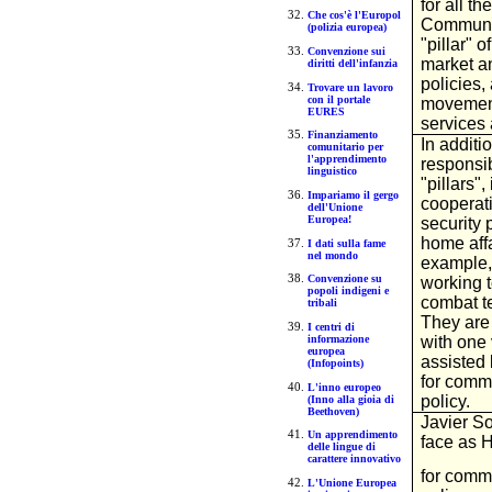
for all th
Che cos'è l'Europol
Community
(polizia europea)
"pillar" o
Convenzione sui
market a
diritti dell'infanzia
policies,
Trovare un lavoro
con il portale
movement
EURES
services 
Finanziamento
In additi
comunitario per
l'apprendimento
responsib
linguistico
"pillars"
Impariamo il gergo
cooperat
dell'Unione
Europea!
security 
home affa
I dati sulla fame
nel mondo
example,
Convenzione su
working t
popoli indigeni e
combat te
tribali
They are 
I centri di
informazione
with one 
europea
assisted
(Infopoints)
for comm
L'inno europeo
policy.
(Inno alla gioia di
Beethoven)
Javier S
Un apprendimento
face as 
delle lingue di
carattere innovativo
for comm
L'Unione Europea