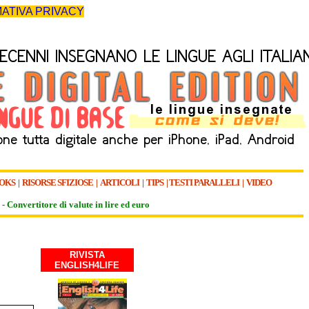
ATIVA PRIVACY
OKS
|
RISORSE SFIZIOSE
|
ARTICOLI
|
TIPS
|
TESTI PARALLELI
|
VIDEO
-
Convertitore di valute in lire ed euro
RIVISTA
ENGLISH4LIFE