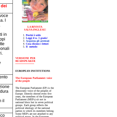
 dei
 voce
a. I
a
LA RIVISTA
SALVA-INGLESE!
i in
Perché è utile
Leggi il n. 1 gratis!
ppi
Acquista gli arretrati
tte
Cosa dicono i lettori
Il metodo
ionali
i.
V
ERSIONE PER
READSPEAKER
e
••••••••••••••••••
EUROPEAN INSTITUTIONS
mento
The European Parliament: voice
of the people
zione
The European Parliament (EP) is the
edura
democratic voice of the peoples of
Europe. Directly elected every five
years, the members of the European
Parliament (MEPs) sit not in
 il
national blocs but in seven political
groups. Each group reflects the
political ideology of the national
parties to which its members belong.
Some MEPs are not attached to any
ico
political group. In the European