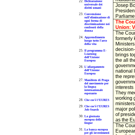
Dichiarazione
universale dei
Josep Bor
diritti umani
Presiden
Convenzione
Parliame
sull'eliminazione di
ogni forma di
The Coun
discriminazione nei
Union: V
confronti della
donna
The Coun
Apprendimento
formerly 
lungo tutto l'arco
Ministers
della vita
decision-
Il programma E-
Learning
brings to
dell'Unione
the all t
Europea
governme
L'allargamento
national l
dell'Unione
Europea
the repre
Manifesto di Praga
governme
del movimento per
interest
la lingua
internazionale
They meet
esperanto
working 
Che cos'è l'EURES
ministers
Che cos'è l'EURES
major pol
Job-Search
of presid
La giornata
as the E
europea delle
lingue
The Counc
La banca europea
European 
per gli investimenti