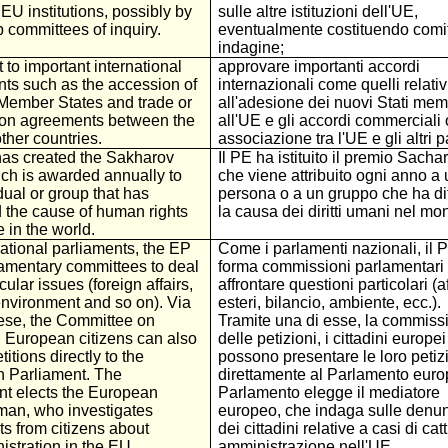
 EU institutions, possibly by
sulle altre istituzioni dell'UE,
p committees of inquiry.
eventualmente costituendo comit
indagine;
 to important international
approvare importanti accordi
ts such as the accession of
internazionali come quelli relativ
ember States and trade or
all'adesione dei nuovi Stati mem
ion agreements between the
all'UE e gli accordi commerciali 
ther countries.
associazione tra l'UE e gli altri p
as created the Sakharov
Il PE ha istituito il premio Sacha
ich is awarded annually to
che viene attribuito ogni anno a
dual or group that has
persona o a un gruppo che ha di
 the cause of human rights
la causa dei diritti umani nel mo
 in the world.
ational parliaments, the EP
Come i parlamenti nazionali, il 
iamentary committees to deal
forma commissioni parlamentari
cular issues (foreign affairs,
affrontare questioni particolari (af
environment and so on). Via
esteri, bilancio, ambiente, ecc.).
hese, the Committee on
Tramite una di esse, la commiss
, European citizens can also
delle petizioni, i cittadini europei
itions directly to the
possono presentare le loro petiz
 Parliament. The
direttamente al Parlamento europ
nt elects the European
Parlamento elegge il mediatore
n, who investigates
europeo, che indaga sulle denu
s from citizens about
dei cittadini relative a casi di cat
istration in the EU.
amministrazione nell'UE.