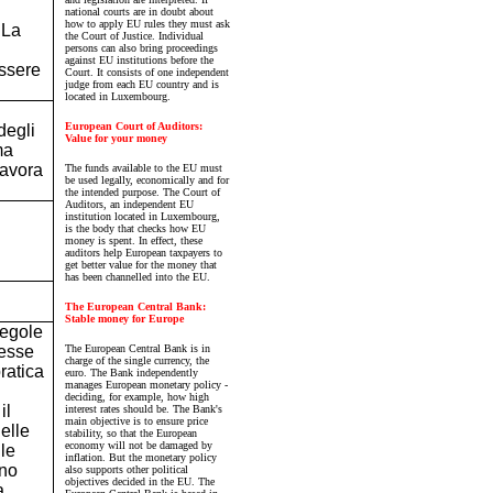
national courts are in doubt about
how to apply EU rules they must ask
 La
the Court of Justice. Individual
persons can also bring proceedings
against EU institutions before the
ssere
Court. It consists of one independent
judge from each EU country and is
located in Luxembourg.
European Court of Auditors:
degli
Value for your money
ma
lavora
The funds available to the EU must
be used legally, economically and for
the intended purpose. The Court of
Auditors, an independent EU
institution located in Luxembourg,
is the body that checks how EU
money is spent. In effect, these
auditors help European taxpayers to
get better value for the money that
has been channelled into the EU.
The European Central Bank:
Stable money for Europe
regole
 esse
The European Central Bank is in
charge of the single currency, the
ratica
euro. The Bank independently
manages European monetary policy -
deciding, for example, how high
il
interest rates should be. The Bank's
main objective is to ensure price
elle
stability, so that the European
economy will not be damaged by
le
inflation. But the monetary policy
nno
also supports other political
objectives decided in the EU. The
a