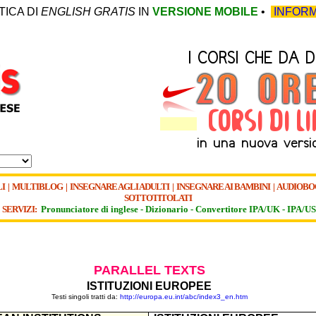
TICA DI
ENGLISH GRATIS
IN
VERSIONE MOBILE
•
INFORM
I
|
MULTIBLOG
|
INSEGNARE AGLI ADULTI
|
INSEGNARE AI BAMBINI
|
AUDIOBO
SOTTOTITOLATI
SERVIZI:
Pronunciatore di inglese -
Dizionario -
Convertitore IPA/UK
-
IPA/US
PARALLEL TEXTS
ISTITUZIONI EUROPEE
Testi singoli tratti da:
http://europa.eu.int/abc/index3_en.htm