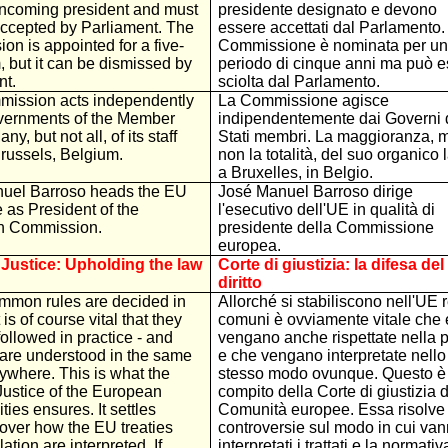
 incoming president and must
presidente designato e devono
accepted by Parliament. The
essere accettati dal Parlamento.
n is appointed for a five-
Commissione è nominata per un
, but it can be dismissed by
periodo di cinque anni ma può e
nt.
sciolta dal Parlamento.
ission acts independently
La Commissione agisce
overnments of the Member
indipendentemente dai Governi 
ny, but not all, of its staff
Stati membri. La maggioranza, 
Brussels, Belgium.
non la totalità, del suo organico 
a Bruxelles, in Belgio.
uel Barroso heads the EU
José Manuel Barroso dirige
 as President of the
l'esecutivo dell'UE in qualità di
n Commission.
presidente della Commissione
europea.
 Justice: Upholding the law
Corte di giustizia: la difesa del
diritto
mon rules are decided in
Allorché si stabiliscono nell'UE 
 is of course vital that they
comuni è ovviamente vitale che
followed in practice - and
vengano anche rispettate nella p
 are understood in the same
e che vengano interpretate nello
ywhere. This is what the
stesso modo ovunque. Questo è 
Justice of the European
compito della Corte di giustizia d
es ensures. It settles
Comunità europee. Essa risolve 
over how the EU treaties
controversie sul modo in cui va
ation are interpreted. If
interpretati i trattati e la normativ