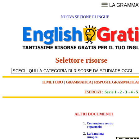
LA GRAMMA
NUOVA SEZIONE ELINGUE
Selettore risorse
IL METODO
|
GRAMMATICA
|
RISPOSTE GRAMMATICAL
ESERCIZI :
Serie 1
-
2
-
3
-
4
-
5
ALTR
I DOCUMENTI
Convenzione contro
l'apartheid
La bandiera
europea: