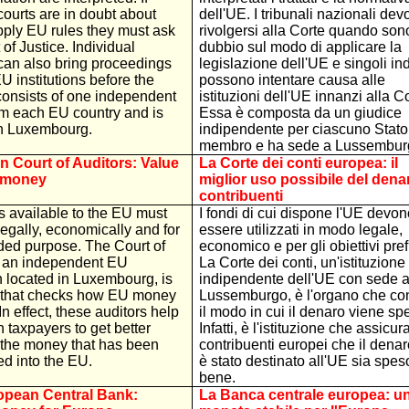
courts are in doubt about
dell'UE. I tribunali nazionali de
pply EU rules they must ask
rivolgersi alla Corte quando son
 of Justice. Individual
dubbio sul modo di applicare la
can also bring proceedings
legislazione dell'UE e singoli ind
U institutions before the
possono intentare causa alle
 consists of one independent
istituzioni dell'UE innanzi alla Co
om each EU country and is
Essa è composta da un giudice
in Luxembourg.
indipendente per ciascuno Stato
membro e ha sede a Lussembur
 Court of Auditors: Value
La Corte dei conti europea: il
r money
miglior uso possibile del dena
contribuenti
s available to the EU must
I fondi di cui dispone l'UE devon
egally, economically and for
essere utilizzati in modo legale,
ded purpose. The Court of
economico e per gli obiettivi pref
, an independent EU
La Corte dei conti, un'istituzione
on located in Luxembourg, is
indipendente dell'UE con sede 
 that checks how EU money
Lussemburgo, è l'organo che con
In effect, these auditors help
il modo in cui il denaro viene sp
taxpayers to get better
Infatti, è l'istituzione che assicur
 the money that has been
contribuenti europei che il dena
d into the EU.
è stato destinato all'UE sia spes
bene.
opean Central Bank:
La Banca centrale europea: u