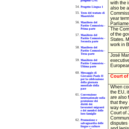
progetto GNU
with the
Progetto Lingua 1
also be 
Commissio
Testo del trattato di
Maastricht
year term
Manifesto del
Parliame
Partito Comunista -
The Comm
Prima parte
of the g
Manifesto del
Partito Comunista -
States. Ma
Seconda parte
work in 
Manifesto del
Partito Comunista -
Terza parte
José Man
executive
Manifesto del
Partito Comunista -
Europea
Ultima parte
Messaggio di
Court of
Giovanni Paolo II
per la celebrazione
della giornata
mondiale della
When com
pace
the EU, it
Convenzione
are also 
internazionale sulla
protezione dei
that they
diritti dei
way ever
lavoratori migranti
e dei membri delle
Court of 
loro famiglie
Communiti
Promozione e
disputes 
salvaguardia delle
lingue e culture
and legisl