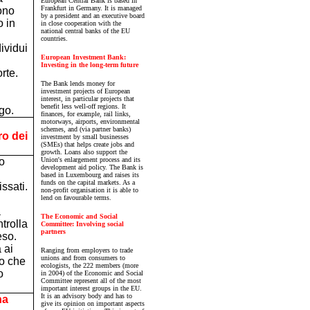
European Central Bank is based in
Frankfurt in Germany. It is managed
vono
by a president and an executive board
o in
in close cooperation with the
national central banks of the EU
countries.
ividui
European Investment Bank:
Investing in the long-term future
rte.
The Bank lends money for
investment projects of European
interest, in particular projects that
benefit less well-off regions. It
go.
finances, for example, rail links,
motorways, airports, environmental
schemes, and (via partner banks)
ro dei
investment by small businesses
(SMEs) that helps create jobs and
growth. Loans also support the
o
Union's enlargement process and its
development aid policy. The Bank is
based in Luxembourg and raises its
funds on the capital markets. As a
issati.
non-profit organisation it is able to
lend on favourable terms.
a
The Economic and Social
trolla
Committee: Involving social
partners
eso.
a ai
Ranging from employers to trade
unions and from consumers to
ro che
ecologists, the 222 members (more
o
in 2004) of the Economic and Social
Committee represent all of the most
important interest groups in the EU.
It is an advisory body and has to
na
give its opinion on important aspects