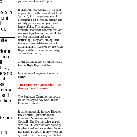
ea
persons, services and capital.
In addition, the Council is the main
co e la
responsible for the second and third
"pillars", i.e. intergovernmental
muni
cooperation on common foreign and
i
security policy and on justice and
home affairs. That means, for
 dei
example, that your governments are
working together within the EU to
combat terrorism and drug
bile
trafficking. They are joining their
forces to speak with one voice in
external affairs, assisted by the High
Representative for common foreign
zione
and security policy.
itica
i
Javier Solana gives EU diplomacy a
face as High Representative
fica,
perano
for common foreign and security
policy.
 il
ssi
The European Commission: The
driving force for union
imersi
stiti
The European Commission does a
litica
lot of the day-to-day work in the
European Union.
It drafts proposals for new European
laws, which it presents to the
te per
European Parliament and the
Council. The Commission makes
sure that EU decisions are properly
implemented and supervises the way
EU funds are spent. It also keeps an
r la
eye out to see that everyone abides