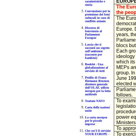
EUROPE
caratteristiche e
storia
The Euro
Convenzione per la
the peop
protezione dei beni
The Euro
culturali in caso di
conflitto armato
democrati
Discorso di
Europe. D
benvenuto al
years, t
Parlamento
Europeo
Parliamen
Lascia che ti
blocs but
racconti un segreto
Each grou
sull'ambiente
(racconto per
ideology 
bambini)
which it
Booklet - Una
MEPs are 
globalizzazione al
servizio di tutti
group. In
June 199
Profilo di Franz-
Hermann Bruener,
elected 
direttore generale
dell'OLAF, ufficio
Parliamen
europeo per la lotta
follows.
antifrode
To exami
Trattato NATO
legislati
Carta delle nazioni
procedure
unite
power equ
La carta europea
per le piccole
Ministers
imprese
To appro
Che cos'è il servizio
To exerci
YOUR EUROPE -