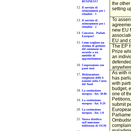
BUSINESS?
the other
Il servizio di
setting u
orientamento per i
cittadini - 1
To assent
Il servizio di
orientamento per i
agreemen
cittadini - 2
new EU M
Concorso - Parlate
associat
Europeo?
EU and o
Come scegliere un
The EP h
sistema di gestione
del contenuto in
Prize wh
accordo a un
modello di
an indivi
apprendimento
defended
Cooperazione con
anywhere
paesi terzi
As with n
Dichiarazione
has parl
congiunta delle 6
nazioni sulla Corea
with parti
del Nord
budget, 
La costituzione
one of t
europea - Art. 30-86
Petitions
La costituzione
europea - Art. 9-29
submit pet
European
La costituzione
europea - Art. 1-8
Parliame
Ombudsma
Nuova direttiva
sull'emissione
complaint
deliberata di OGM
maladmin