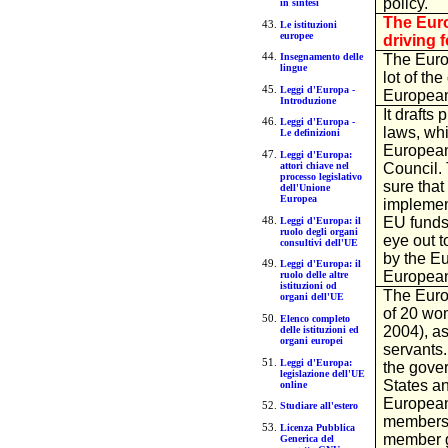
policy.
in sintesi
The Eur
Le istituzioni
europee
driving 
The Eur
Insegnamento delle
lingue
lot of th
Leggi d'Europa -
European
Introduzione
It drafts
Leggi d'Europa -
laws, whi
Le definizioni
European
Leggi d'Europa:
Council.
attori chiave nel
processo legislativo
sure that
dell'Unione
Europea
implemen
EU funds 
Leggi d'Europa: il
ruolo degli organi
eye out t
consultivi dell'UE
by the E
Leggi d'Europa: il
European
ruolo delle altre
istituzioni od
The Euro
organi dell'UE
of 20 wo
Elenco completo
2004), as
delle istituzioni ed
organi europei
servants.
Leggi d'Europa:
the gove
legislazione dell'UE
States a
online
European
Studiare all'estero
members 
Licenza Pubblica
member g
Generica del