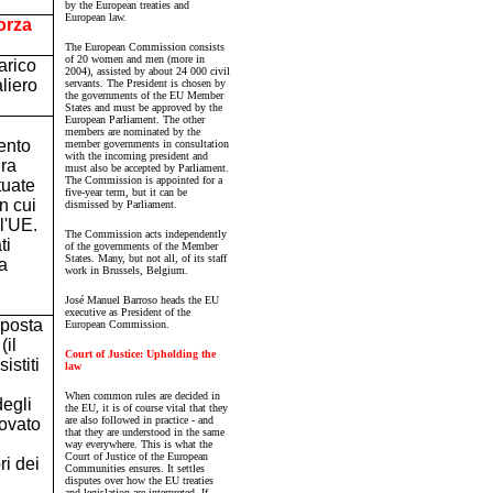
by the European treaties and
European law.
orza
The European Commission consists
of 20 women and men (more in
arico
2004), assisted by about 24 000 civil
liero
servants. The President is chosen by
the governments of the EU Member
States and must be approved by the
European Parliament. The other
members are nominated by the
ento
member governments in consultation
with the incoming president and
ura
must also be accepted by Parliament.
The Commission is appointed for a
tuate
five-year term, but it can be
n cui
dismissed by Parliament.
ll'UE.
The Commission acts independently
ti
of the governments of the Member
States. Many, but not all, of its staff
a
work in Brussels, Belgium.
José Manuel Barroso heads the EU
executive as President of the
posta
European Commission.
(il
Court of Justice: Upholding the
stiti
law
When common rules are decided in
degli
the EU, it is of course vital that they
are also followed in practice - and
rovato
that they are understood in the same
way everywhere. This is what the
Court of Justice of the European
i dei
Communities ensures. It settles
disputes over how the EU treaties
and legislation are interpreted. If