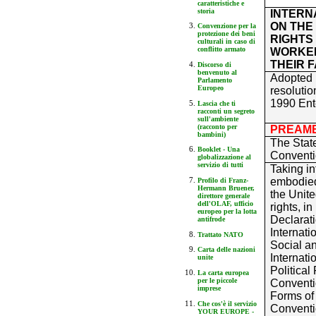
caratteristiche e
storia
INTERN
ON THE
Convenzione per la
protezione dei beni
RIGHTS
culturali in caso di
conflitto armato
WORKER
THEIR F
Discorso di
benvenuto al
Adopted 
Parlamento
Europeo
resoluti
1990 Ente
Lascia che ti
racconti un segreto
sull'ambiente
(racconto per
PREAM
bambini)
The State
Booklet - Una
Conventi
globalizzazione al
servizio di tutti
Taking in
embodied 
Profilo di Franz-
Hermann Bruener,
the Unit
direttore generale
dell'OLAF, ufficio
rights, in
europeo per la lotta
Declarat
antifrode
Internat
Trattato NATO
Social an
Carta delle nazioni
Internati
unite
Political
La carta europea
per le piccole
Conventio
imprese
Forms of 
Che cos'è il servizio
Conventio
YOUR EUROPE -