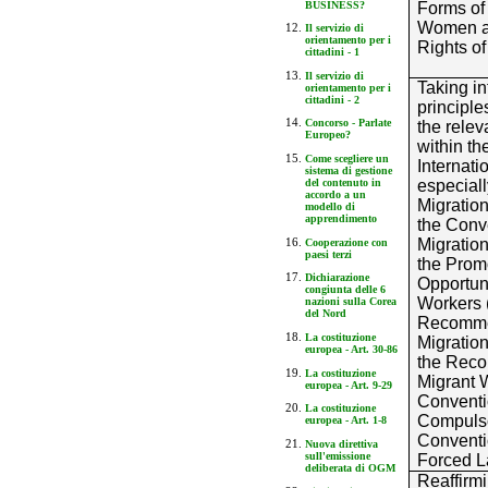
BUSINESS?
Forms of 
Women an
Il servizio di
orientamento per i
Rights of
cittadini - 1
Il servizio di
Taking in
orientamento per i
cittadini - 2
principle
Concorso - Parlate
the relev
Europeo?
within th
Come scegliere un
Internati
sistema di gestione
especial
del contenuto in
accordo a un
Migration
modello di
apprendimento
the Conv
Migratio
Cooperazione con
paesi terzi
the Promo
Dichiarazione
Opportun
congiunta delle 6
Workers 
nazioni sulla Corea
del Nord
Recomme
La costituzione
Migration
europea - Art. 30-86
the Reco
La costituzione
Migrant 
europea - Art. 9-29
Conventi
La costituzione
Compulso
europea - Art. 1-8
Conventi
Nuova direttiva
sull'emissione
Forced L
deliberata di OGM
Reaffirmi