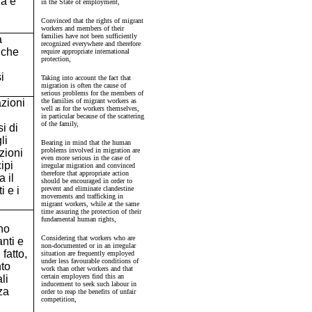
za e
in the State of employment,
Convinced that the rights of migrant
workers and members of their
families have not been sufficiently
a
recognized everywhere and therefore
 che
require appropriate international
protection,
i
Taking into account the fact that
migration is often the cause of
serious problems for the members of
azioni
the families of migrant workers as
well as for the workers themselves,
in particular because of the scattering
of the family,
i di
li
Bearing in mind that the human
problems involved in migration are
zioni
even more serious in the case of
ipi
irregular migration and convinced
therefore that appropriate action
 il
should be encouraged in order to
i e i
prevent and eliminate clandestine
movements and trafficking in
migrant workers, while at the same
time assuring the protection of their
fundamental human rights,
ano
Considering that workers who are
nti e
non-documented or in an irregular
 fatto,
situation are frequently employed
under less favourable conditions of
nto
work than other workers and that
certain employers find this an
li
inducement to seek such labour in
za
order to reap the benefits of unfair
competition,