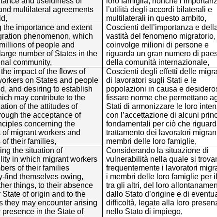
rtance and usefulness of
loro famiglia, nonché l’importan
 and multilateral agreements
l’utilità degli accordi bilaterali e
ld,
multilaterali in questo ambito,
g the importance and extent
Coscienti dell’importanza e dell
igration phenomenon, which
vastità del fenomeno migratorio,
millions of people and
coinvolge milioni di persone e
 large number of States in the
riguarda un gran numero di paes
onal community,
della comunità internazionale,
the impact of the flows of
Coscienti degli effetti delle migr
workers on States and people
di lavoratori sugli Stati e le
, and desiring to establish
popolazioni in causa e desideros
ich may contribute to the
fissare norme che permettano ag
tion of the attitudes of
Stati di armonizzare le loro inten
rough the acceptance of
con l’accettazione di alcuni princ
nciples concerning the
fondamentali per ciò che riguarda
 of migrant workers and
trattamento dei lavoratori migrant
f their families,
membri delle loro famiglie,
ng the situation of
Considerando la situazione di
lity in which migrant workers
vulnerabilità nella quale si trov
rs of their families
frequentemente i lavoratori migra
y-find themselves owing,
i membri delle loro famiglie per il
er things, to their absence
tra gli altri, del loro allontaname
r State of origin and to the
dallo Stato d’origine e di eventua
ies they may encounter arising
difficoltà, legate alla loro presen
r presence in the State of
nello Stato di impiego,