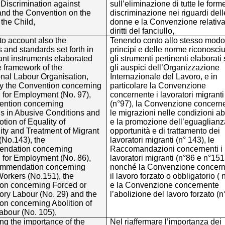
Discrimination against
sull’eliminazione di tutte le form
d the Convention on the
discriminazione nei riguardi dell
 the Child,
donne e la Convenzione relativa
diritti del fanciullo,
to account also the
Tenendo conto allo stesso modo
s and standards set forth in
principi e delle norme riconosciut
ant instruments elaborated
gli strumenti pertinenti elaborati 
e framework of the
gli auspici dell’Organizzazione
onal Labour Organisation,
Internazionale del Lavoro, e in
ly the Convention concerning
particolare la Convenzione
 for Employment (No. 97),
concernente i lavoratori migranti
ention concerning
(n°97), la Convenzione concern
ns in Abusive Conditions and
le migrazioni nelle condizioni a
tion of Equality of
e la promozione dell’eguaglianz
ity and Treatment of Migrant
opportunità e di trattamento dei
(No.143), the
lavoratori migranti (n° 143), le
ndation concerning
Raccomandazioni concernenti i
 for Employment (No. 86),
lavoratori migranti (n°86 e n°151 
mmendation concerning
nonché la Convenzione concer
Workers (No.151), the
il lavoro forzato o obbligatorio ( 
on concerning Forced or
e la Convenzione concernente
ry Labour (No. 29) and the
l’abolizione del lavoro forzato (n
on concerning Abolition of
abour (No. 105),
ng the importance of the
Nel riaffermare l’importanza dei