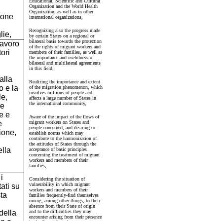
Educational, Scientific and Cultural
Organization and the World Health
Organization, as well as in other
ione
international organizations,
Recognizing also the progress made
lie,
by certain States on a regional or
bilateral basis towards the protection
lavoro
of the rights of migrant workers and
tori
members of their families, as well as
the importance and usefulness of
bilateral and multilateral agreements
in this field,
alla
Realizing the importance and extent
o e la
of the migration phenomenon, which
involves millions of people and
e,
affects a large number of States in
the international community,
le
e e
Aware of the impact of the flows of
e
migrant workers on States and
people concerned, and desiring to
ione,
establish norms which may
contribute to the harmonization of
the attitudes of States through the
lla
acceptance of basic principles
concerning the treatment of migrant
workers and members of their
families,
i
Considering the situation of
vulnerability in which migrant
ati su
workers and members of their
sta
families frequently-find themselves
owing, among other things, to their
absence from their State of origin
della
and to the difficulties they may
encounter arising from their presence