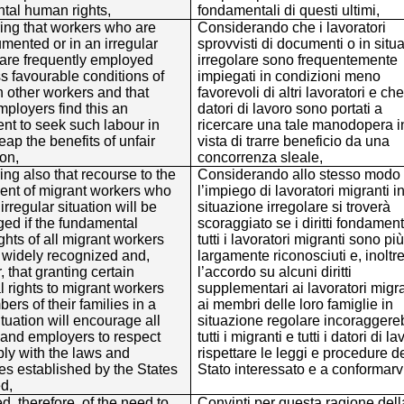
tal human rights,
fondamentali di questi ultimi,
ing that workers who are
Considerando che i lavoratori
mented or in an irregular
sprovvisti di documenti o in situ
 are frequently employed
irregolare sono frequentemente
s favourable conditions of
impiegati in condizioni meno
 other workers and that
favorevoli di altri lavoratori e che
mployers find this an
datori di lavoro sono portati a
nt to seek such labour in
ricercare una tale manodopera i
reap the benefits of unfair
vista di trarre beneficio da una
on,
concorrenza sleale,
ng also that recourse to the
Considerando allo stesso modo
nt of migrant workers who
l’impiego di lavoratori migranti i
irregular situation will be
situazione irregolare si troverà
ged if the fundamental
scoraggiato se i diritti fondament
hts of all migrant workers
tutti i lavoratori migranti sono più
 widely recognized and,
largamente riconosciuti e, inoltr
 that granting certain
l’accordo su alcuni diritti
l rights to migrant workers
supplementari ai lavoratori migra
rs of their families in a
ai membri delle loro famiglie in
ituation will encourage all
situazione regolare incoragger
 and employers to respect
tutti i migranti e tutti i datori di l
ly with the laws and
rispettare le leggi e procedure d
es established by the States
Stato interessato e a conformarvi
d,
, therefore, of the need to
Convinti per questa ragione dell