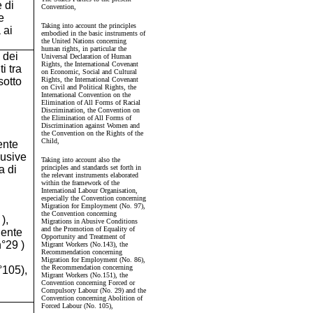
e di
Convention,
e
Taking into account the principles
 ai
embodied in the basic instruments of
the United Nations concerning
human rights, in particular the
 dei
Universal Declaration of Human
Rights, the International Covenant
i tra
on Economic, Social and Cultural
sotto
Rights, the International Covenant
on Civil and Political Rights, the
International Convention on the
Elimination of All Forms of Racial
Discrimination, the Convention on
the Elimination of All Forms of
Discrimination against Women and
the Convention on the Rights of the
Child,
ente
busive
Taking into account also the
a di
principles and standards set forth in
the relevant instruments elaborated
within the framework of the
International Labour Organisation,
especially the Convention concerning
Migration for Employment (No. 97),
the Convention concerning
),
Migrations in Abusive Conditions
and the Promotion of Equality of
nente
Opportunity and Treatment of
n°29 )
Migrant Workers (No.143), the
Recommendation concerning
Migration for Employment (No. 86),
the Recommendation concerning
°105),
Migrant Workers (No.151), the
Convention concerning Forced or
Compulsory Labour (No. 29) and the
Convention concerning Abolition of
Forced Labour (No. 105),