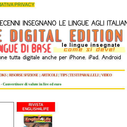
ATIVA PRIVACY
OKS
|
RISORSE SFIZIOSE
|
ARTICOLI
|
TIPS
|
TESTI PARALLELI
|
VIDEO
-
Convertitore di valute in lire ed euro
RIVISTA
ENGLISH4LIFE