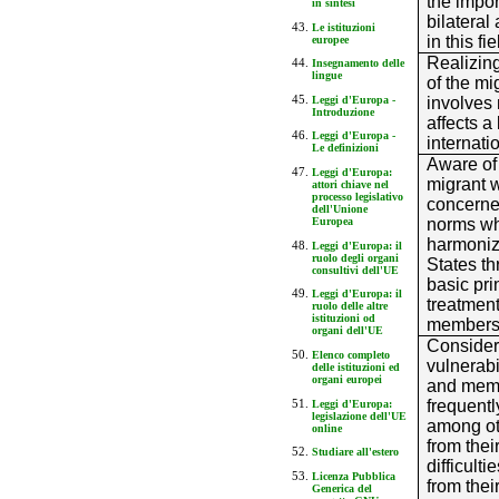
the impo
in sintesi
bilateral
Le istituzioni
in this fie
europee
Realizin
Insegnamento delle
lingue
of the m
Leggi d'Europa -
involves 
Introduzione
affects a
Leggi d'Europa -
internati
Le definizioni
Aware of 
Leggi d'Europa:
migrant 
attori chiave nel
processo legislativo
concerned
dell'Unione
norms wh
Europea
harmoniza
Leggi d'Europa: il
ruolo degli organi
States th
consultivi dell'UE
basic pri
Leggi d'Europa: il
treatment
ruolo delle altre
istituzioni od
members o
organi dell'UE
Consideri
Elenco completo
vulnerabi
delle istituzioni ed
organi europei
and membe
frequentl
Leggi d'Europa:
legislazione dell'UE
among oth
online
from thei
Studiare all'estero
difficult
Licenza Pubblica
from thei
Generica del