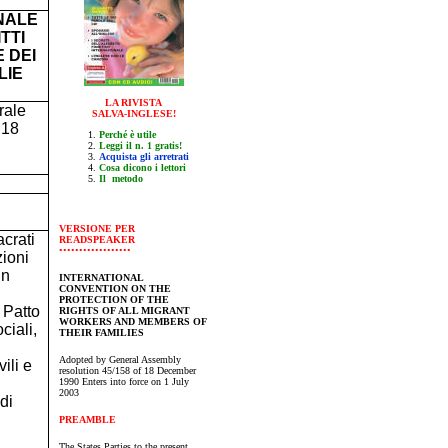
NALE
TTI
 DEI
LIE
LA RIVISTA
rale
SALVA-INGLESE!
 18
Perché è utile
Leggi il n. 1 gratis!
Acquista gli arretrati
Cosa dicono i lettori
Il metodo
V
ERSIONE PER
crati
READSPEAKER
••••••••••••••••••
zioni
in
INTERNATIONAL
CONVENTION ON THE
PROTECTION OF THE
l Patto
RIGHTS OF ALL MIGRANT
WORKERS AND MEMBERS OF
ciali,
THEIR FAMILIES
Adopted by General Assembly
vili e
resolution 45/158 of 18 December
1990 Enters into force on 1 July
2003
di
PREAMBLE
The States Parties to the present