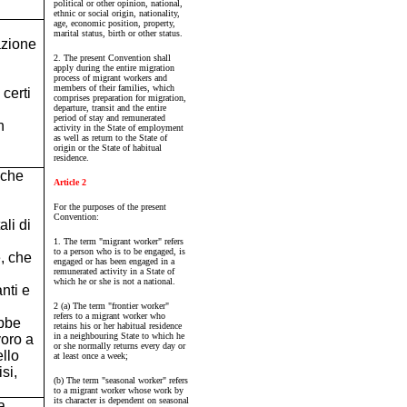
political or other opinion, national,
ethnic or social origin, nationality,
age, economic position, property,
marital status, birth or other status.
azione
2. The present Convention shall
apply during the entire migration
process of migrant workers and
members of their families, which
 certi
comprises preparation for migration,
departure, transit and the entire
period of stay and remunerated
n
activity in the State of employment
as well as return to the State of
origin or the State of habitual
residence.
 che
Article 2
n
For the purposes of the present
Convention:
ali di
1. The term "migrant worker" refers
to a person who is to be engaged, is
e, che
engaged or has been engaged in a
remunerated activity in a State of
which he or she is not a national.
nti e
2 (a) The term "frontier worker"
refers to a migrant worker who
ebbe
retains his or her habitual residence
in a neighbouring State to which he
avoro a
or she normally returns every day or
ello
at least once a week;
si,
(b) The term "seasonal worker" refers
to a migrant worker whose work by
its character is dependent on seasonal
a