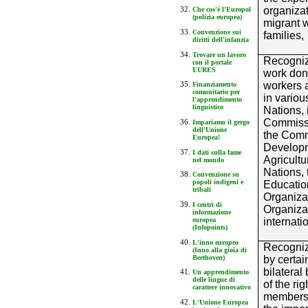
organizat
Che cos'è l'Europol
(polizia europea)
migrant 
Convenzione sui
families,
diritti dell'infanzia
Trovare un lavoro
Recogniz
con il portale
EURES
work don
workers a
Finanziamento
comunitario per
in variou
l'apprendimento
linguistico
Nations, i
Commiss
Impariamo il gergo
dell'Unione
the Comm
Europea!
Developm
I dati sulla fame
Agricultu
nel mondo
Nations, 
Convenzione su
popoli indigeni e
Education
tribali
Organiza
I centri di
Organizat
informazione
europea
internati
(Infopoints)
L'inno europeo
Recogniz
(Inno alla gioia di
Beethoven)
by certai
bilateral
Un apprendimento
delle lingue di
of the ri
carattere innovativo
members o
L'Unione Europea