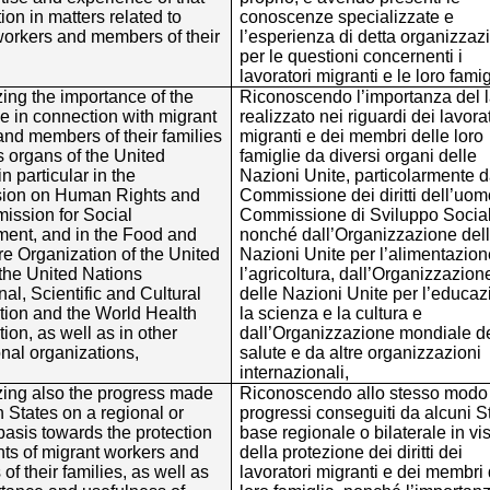
ion in matters related to
conoscenze specializzate e
workers and members of their
l’esperienza di detta organizzaz
per le questioni concernenti i
lavoratori migranti e le loro famig
ing the importance of the
Riconoscendo l’importanza del 
e in connection with migrant
realizzato nei riguardi dei lavora
nd members of their families
migranti e dei membri delle loro
s organs of the United
famiglie da diversi organi delle
n particular in the
Nazioni Unite, particolarmente d
ion on Human Rights and
Commissione dei diritti dell’uom
ission for Social
Commissione di Sviluppo Social
ent, and in the Food and
nonché dall’Organizzazione del
re Organization of the United
Nazioni Unite per l’alimentazion
the United Nations
l’agricoltura, dall’Organizzazion
al, Scientific and Cultural
delle Nazioni Unite per l’educaz
tion and the World Health
la scienza e la cultura e
ion, as well as in other
dall’Organizzazione mondiale de
onal organizations,
salute e da altre organizzazioni
internazionali,
ing also the progress made
Riconoscendo allo stesso modo 
n States on a regional or
progressi conseguiti da alcuni St
 basis towards the protection
base regionale o bilaterale in vi
ghts of migrant workers and
della protezione dei diritti dei
f their families, as well as
lavoratori migranti e dei membri 