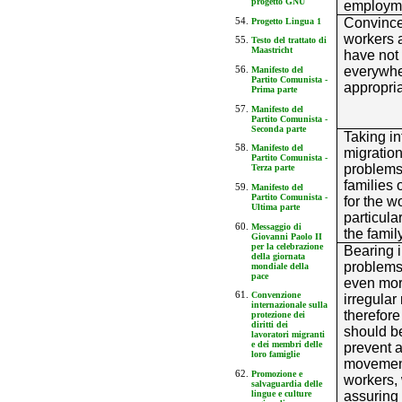
progetto GNU
employm
Convinced
Progetto Lingua 1
workers a
Testo del trattato di
Maastricht
have not 
everywhe
Manifesto del
Partito Comunista -
appropria
Prima parte
Manifesto del
Partito Comunista -
Seconda parte
Taking in
Manifesto del
migration
Partito Comunista -
problems
Terza parte
families 
Manifesto del
Partito Comunista -
for the w
Ultima parte
particula
Messaggio di
the family
Giovanni Paolo II
per la celebrazione
Bearing 
della giornata
problems 
mondiale della
pace
even more
Convenzione
irregular
internazionale sulla
therefore
protezione dei
diritti dei
should b
lavoratori migranti
e dei membri delle
prevent a
loro famiglie
movements
Promozione e
workers, 
salvaguardia delle
assuring 
lingue e culture