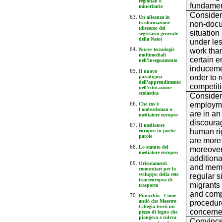
regionali o
fundamen
minoritarie
Consider
Un'alleanza in
trasformazione
non-docu
(discorso del
situation
segretario generale
della Nato)
under les
work than
Nuove tecnologie
multimediali
certain e
nell'insegnamento
induceme
Il nuovo
order to 
paradigma
dell'apprendimento
competiti
nell'educazione
scolastica
Consideri
employme
Che cos'è
l'ombudsman o
are in an 
mediatore europeo
discoura
Il mediatore
human rig
europeo in poche
parole
are more
Lo statuto del
moreover,
mediatore europeo
additiona
Orientamenti
and membe
comunitari per lo
sviluppo della rete
regular s
transeuropea di
migrants
trasporto
and comp
Pinocchio - Come
andò che Maestro
procedur
Ciliegia trovò un
concerne
pezzo di legno che
piangeva e rideva
Convinced