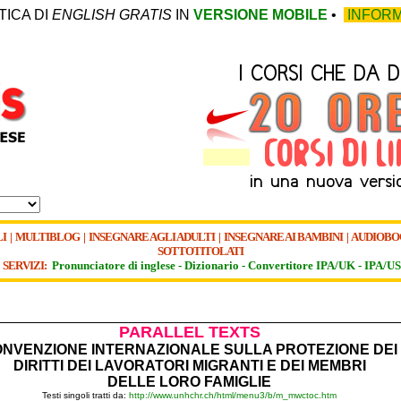
TICA DI
ENGLISH GRATIS
IN
VERSIONE MOBILE
•
INFORM
I
|
MULTIBLOG
|
INSEGNARE AGLI ADULTI
|
INSEGNARE AI BAMBINI
|
AUDIOBO
SOTTOTITOLATI
SERVIZI:
Pronunciatore di inglese -
Dizionario -
Convertitore IPA/UK
-
IPA/US
PARALLEL TEXTS
NVENZIONE INTERNAZIONALE SULLA PROTEZIONE DEI
DIRITTI DEI LAVORATORI MIGRANTI E DEI MEMBRI
DELLE LORO FAMIGLIE
Testi singoli tratti da:
http://www.unhchr.ch/html/menu3/b/m_mwctoc.htm