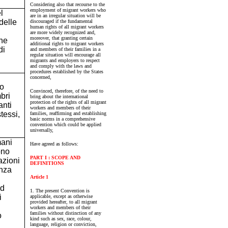
Considering also that recourse to the
employment of migrant workers who
l
are in an irregular situation will be
delle
discouraged if the fundamental
human rights of all migrant workers
are more widely recognized and,
moreover, that granting certain
che
additional rights to migrant workers
di
and members of their families in a
regular situation will encourage all
migrants and employers to respect
and comply with the laws and
procedures established by the States
concerned,
no
Convinced, therefore, of the need to
bri
bring about the international
protection of the rights of all migrant
anti
workers and members of their
tessi,
families, reaffirming and establishing
basic norms in a comprehensive
convention which could be applied
universally,
mani
Have agreed as follows:
ono
PART I : SCOPE AND
azioni
DEFINITIONS
enza
Article 1
ed
1. The present Convention is
i
applicable, except as otherwise
provided hereafter, to all migrant
workers and members of their
families without distinction of any
o
kind such as sex, race, colour,
language, religion or conviction,