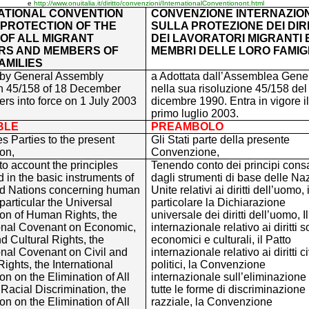
e
http://www.onuitalia.it/diritto/convenzioni/InternationalConventionont.html
ATIONAL CONVENTION
CONVENZIONE INTERNAZIO
 PROTECTION OF THE
SULLA PROTEZIONE DEI DIRI
 OF ALL MIGRANT
DEI LAVORATORI MIGRANTI E
S AND MEMBERS OF
MEMBRI DELLE LORO FAMIG
AMILIES
by General Assembly
a Adottata dall’Assemblea Gene
on 45/158 of 18 December
nella sua risoluzione 45/158 del
rs into force on 1 July 2003
dicembre 1990. Entra in vigore il
primo luglio 2003.
BLE
PREAMBOLO
s Parties to the present
Gli Stati parte della presente
on,
Convenzione,
to account the principles
Tenendo conto dei principi consa
in the basic instruments of
dagli strumenti di base delle Na
ed Nations concerning human
Unite relativi ai diritti dell’uomo, 
 particular the Universal
particolare la Dichiarazione
ion of Human Rights, the
universale dei diritti dell’uomo, I
ional Covenant on Economic,
internazionale relativo ai diritti so
d Cultural Rights, the
economici e culturali, il Patto
onal Covenant on Civil and
internazionale relativo ai diritti ci
 Rights, the International
politici, la Convenzione
n on the Elimination of All
internazionale sull’eliminazione 
Racial Discrimination, the
tutte le forme di discriminazione
n on the Elimination of All
razziale, la Convenzione