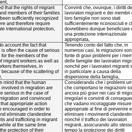
ent,
 that the rights of migrant
Convinti che, ovunque, i diritti de
nd members of their families
lavoratori migranti e dei membri 
been sufficiently recognized
loro famiglie non sono stati
re and therefore require
sufficientemente riconosciuti e 
te international protection,
dovrebbero dunque beneficiare 
una protezione internazionale
appropriata,
to account the fact that
Tenendo conto del fatto che, in
 is often the cause of serious
numerosi casi, le migrazioni so
 for the members of the
fonte di gravi problemi per i mem
of migrant workers as well as
delle famiglie dei lavoratori migr
orkers themselves, in
nonché per i lavoratori migranti s
r because of the scattering of
in particolare a causa della
,
dispersione della famiglia,
in mind that the human
Considerando che i problemi u
involved in migration are
che comportano le migrazioni s
 serious in the case of
ancora più gravi nei casi di migr
 migration and convinced
irregolari e convinti di consegu
 that appropriate action
che vadano incoraggiate misure
e encouraged in order to
appropriate al fine di prevenire 
nd eliminate clandestine
eliminare i movimenti clandestin
 and trafficking in migrant
nonché il traffico dei lavoratori
while at the same time
migranti, assicurando allo stess
the protection of their
tempo la protezione dei diritti