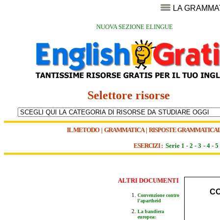
LA GRAMMA
NUOVA SEZIONE ELINGUE
Selettore risorse
IL METODO
|
GRAMMATICA
|
RISPOSTE GRAMMATICAL
ESERCIZI :
Serie 1
-
2
-
3
-
4
-
5
ALTR
I DOCUMENTI
CO
Convenzione contro
l'apartheid
La bandiera
europea: