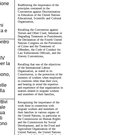
zione
Reaffirming the importance of the
principles contained in the
Convention against Discrimination
in Education of the United Nations
Educational, Scientific and Cultural
Organization,
ni
za e
Recalling the Convention against
Torture and Other Cruel, Inhuman or
Degrading Treatment or Punishment,
the Declaration of the Fourth United
ntro
Nations Congress on the Prevention
of Crime and the Treatment of
Offenders, the Code of Conduct for
Law Enforcement Officials, and the
Slavery Conventions,
 IV
er la
Recalling that one of the objectives
of the International Labour
Organisation, as stated in its
uono,
Constitution, is the protection of the
interests of workers when employed
in countries other than their own,
elle
and bearing in mind the expertise
and experience of that organization in
lla
matters related to migrant workers
and members of their families,
tivi
Recognizing the importance of the
work done in connection with
ale
migrant workers and members of
sua
their families in various organs of
the United Nations, in particular in
li
the Commission on Human Rights
and the Commission for Social
sono
Development, and in the Food and
Agriculture Organization of the
United Nations, the United Nations