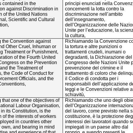
s contained in the
principi enunciati nella Conven
n against Discrimination in
concernenti la lotta contro la
n of the United Nations
discriminazione nell’ambito
al, Scientific and Cultural
dell’insegnamento,
tion,
dell’Organizzazione delle Nazio
Unite per l’educazione, la scien
la cultura,
g the Convention against
Richiamando la Convenzione co
and Other Cruel, Inhuman or
la tortura e altre punizioni o
g Treatment or Punishment,
trattamenti crudeli, inumani o
ration of the Fourth United
degradanti, la Dichiarazione del
Congress on the Prevention
Congresso delle Nazioni Unite p
and the Treatment of
prevenzione del crimine e il
, the Code of Conduct for
trattamento di coloro che delinq
cement Officials, and the
il Codice di condotta per i
Conventions,
responsabili dell’applicazione d
leggi e le Convenzioni relative a
schiavitù,
 that one of the objectives of
Richiamando che uno degli obiet
national Labour Organisation,
dell’Organizzazione internazion
in its Constitution, is the
del lavoro, come previsto nella 
n of the interests of workers
costituzione, è la protezione deg
loyed in countries other
interessi dei lavoratori quando 
r own, and bearing in mind
impiegati in un paese altro dal
tise and experience of that
proprio, e avendo presenti le