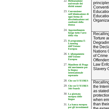
Dichiarazione
principle
universale dei
diritti umani
Conventio
Educatio
Convenzione
sull'eliminazione di
Education
ogni forma di
discriminazione nei
Organiza
confronti della
donna
Apprendimento
lungo tutto l'arco
Recallin
della vita
Torture 
Il programma E-
Degradin
Learning
dell'Unione
the Decla
Europea
Nations 
L'allargamento
of Crime 
dell'Unione
Offenders
Europea
Law Enfor
Manifesto di Praga
del movimento per
Slavery 
la lingua
internazionale
esperanto
Che cos'è l'EURES
Recalling
the Inter
Che cos'è l'EURES
Job-Search
as stated 
La giornata
protectio
europea delle
when emp
lingue
than thei
La banca europea
per gli investimenti
the exper