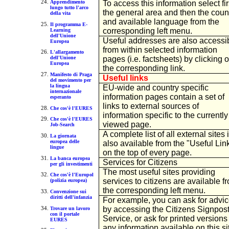
To access this information select fir
Apprendimento
lungo tutto l'arco
the general area and then the coun
della vita
and available language from the
Il programma E-
corresponding left menu.
Learning
dell'Unione
Useful addresses are also accessi
Europea
from within selected information
L'allargamento
pages (i.e. factsheets) by clicking 
dell'Unione
Europea
the corresponding link.
Manifesto di Praga
Useful links
del movimento per
la lingua
EU-wide and country specific
internazionale
information pages contain a set of
esperanto
links to external sources of
Che cos'è l'EURES
information specific to the currently
Che cos'è l'EURES
viewed page.
Job-Search
A complete list of all external sites 
La giornata
europea delle
also available from the "Useful Lin
lingue
on the top of every page.
La banca europea
Services for Citizens
per gli investimenti
The most useful sites providing
Che cos'è l'Europol
services to citizens are available f
(polizia europea)
the corresponding left menu.
Convenzione sui
diritti dell'infanzia
For example, you can ask for advi
by accessing the Citizens Signpos
Trovare un lavoro
con il portale
Service, or ask for printed versions
EURES
any information available on this si