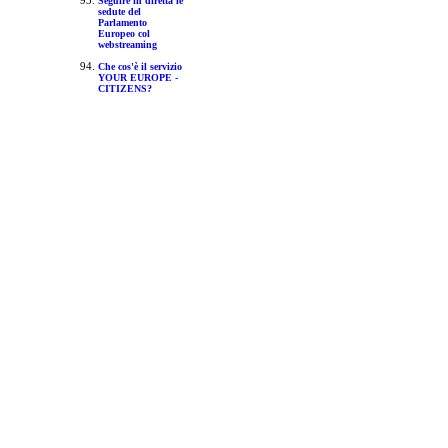
Seguire in diretta le
sedute del
Parlamento
Europeo col
webstreaming
Che cos'è il servizio
YOUR EUROPE -
CITIZENS?