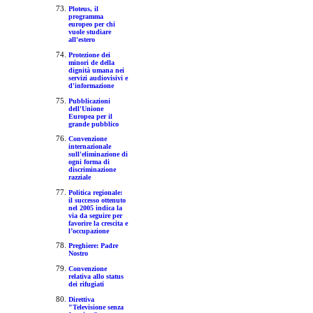
Ploteus, il
programma
europeo per chi
vuole studiare
all'estero
Protezione dei
minori de della
dignità umana nei
servizi audiovisivi e
d'informazione
Pubblicazioni
dell'Unione
Europea per il
grande pubblico
Convenzione
internazionale
sull'eliminazione di
ogni forma di
discriminazione
razziale
Politica regionale:
il successo ottenuto
nel 2005 indica la
via da seguire per
favorire la crescita e
l’occupazione
Preghiere: Padre
Nostro
Convenzione
relativa allo status
dei rifugiati
Direttiva
"Televisione senza