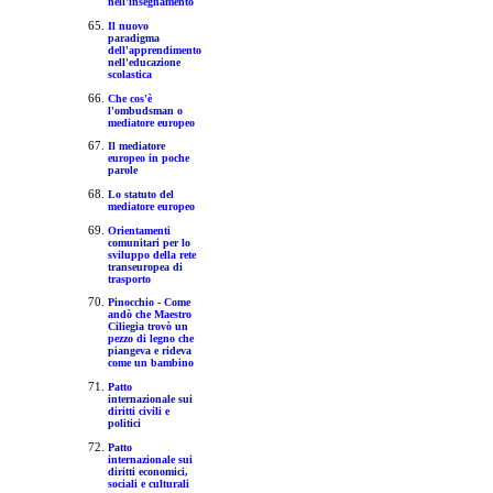
nell'insegnamento
Il nuovo
paradigma
dell'apprendimento
nell'educazione
scolastica
Che cos'è
l'ombudsman o
mediatore europeo
Il mediatore
europeo in poche
parole
Lo statuto del
mediatore europeo
Orientamenti
comunitari per lo
sviluppo della rete
transeuropea di
trasporto
Pinocchio - Come
andò che Maestro
Ciliegia trovò un
pezzo di legno che
piangeva e rideva
come un bambino
Patto
internazionale sui
diritti civili e
politici
Patto
internazionale sui
diritti economici,
sociali e culturali