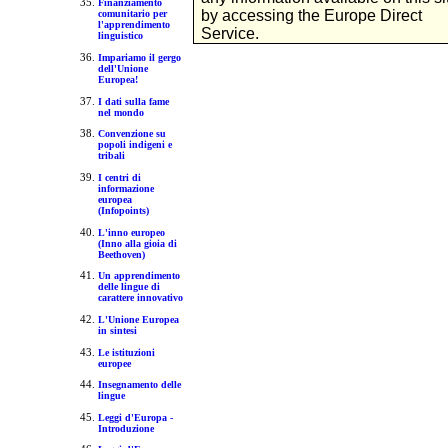
Finanziamento
by accessing the Europe Direct
comunitario per
l'apprendimento
Service.
linguistico
Impariamo il gergo
dell'Unione
Europea!
I dati sulla fame
nel mondo
Convenzione su
popoli indigeni e
tribali
I centri di
informazione
europea
(Infopoints)
L'inno europeo
(Inno alla gioia di
Beethoven)
Un apprendimento
delle lingue di
carattere innovativo
L'Unione Europea
in sintesi
Le istituzioni
europee
Insegnamento delle
lingue
Leggi d'Europa -
Introduzione