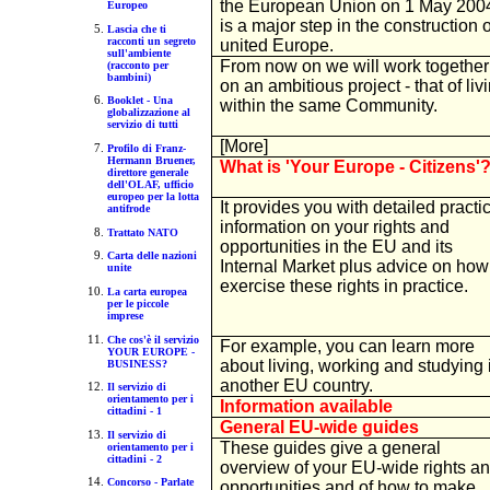
the European Union on 1 May 200
Europeo
is a major step in the construction o
Lascia che ti
racconti un segreto
united Europe.
sull'ambiente
From now on we will work together
(racconto per
bambini)
on an ambitious project - that of liv
Booklet - Una
within the same Community.
globalizzazione al
servizio di tutti
[More]
Profilo di Franz-
Hermann Bruener,
What is 'Your Europe - Citizens'
direttore generale
dell'OLAF, ufficio
europeo per la lotta
It provides you with detailed practi
antifrode
information on your rights and
Trattato NATO
opportunities in the EU and its
Carta delle nazioni
Internal Market plus advice on how
unite
exercise these rights in practice.
La carta europea
per le piccole
imprese
Che cos'è il servizio
For example, you can learn more
YOUR EUROPE -
about living, working and studying 
BUSINESS?
another EU country.
Il servizio di
orientamento per i
Information available
cittadini - 1
General EU-wide guides
Il servizio di
These guides give a general
orientamento per i
cittadini - 2
overview of your EU-wide rights a
Concorso - Parlate
opportunities and of how to make