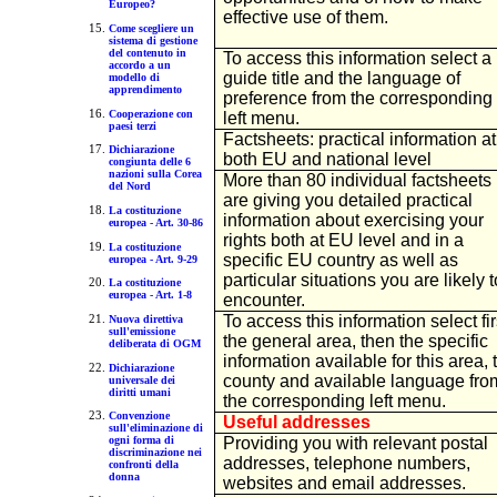
Europeo?
effective use of them.
Come scegliere un
sistema di gestione
del contenuto in
To access this information select a
accordo a un
guide title and the language of
modello di
apprendimento
preference from the corresponding
Cooperazione con
left menu.
paesi terzi
Factsheets: practical information at
Dichiarazione
both EU and national level
congiunta delle 6
nazioni sulla Corea
More than 80 individual factsheets
del Nord
are giving you detailed practical
La costituzione
information about exercising your
europea - Art. 30-86
rights both at EU level and in a
La costituzione
specific EU country as well as
europea - Art. 9-29
particular situations you are likely t
La costituzione
europea - Art. 1-8
encounter.
To access this information select fir
Nuova direttiva
sull'emissione
the general area, then the specific
deliberata di OGM
information available for this area, 
Dichiarazione
county and available language fro
universale dei
diritti umani
the corresponding left menu.
Convenzione
Useful addresses
sull'eliminazione di
Providing you with relevant postal
ogni forma di
discriminazione nei
addresses, telephone numbers,
confronti della
donna
websites and email addresses.