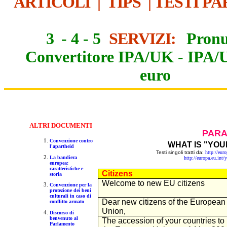
ARTICOLI
|
TIPS
|
TESTI PA
3
-
4
-
5
SERVIZI:
Pronu
Convertitore IPA/UK
-
IPA/
euro
ALTR
I DOCUMENTI
PARA
Convenzione contro
WHAT IS "YOU
l'apartheid
Testi singoli tratti da:
http://eur
La bandiera
http://europa.eu.int/
europea:
caratteristiche e
Citizens
storia
Welcome to new EU citizens
Convenzione per la
protezione dei beni
culturali in caso di
Dear new citizens of the European
conflitto armato
Union,
Discorso di
benvenuto al
The accession of your countries to
Parlamento