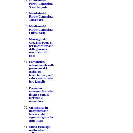
Manifesto del
Partito Comunista -
Seconda parte
Manifesto del
Partito Comunista -
Terza parte
Manifesto del
Partito Comunista -
Ultima parte
Messaggio di
Giovanni Paolo II
per la celebrazione
della giornata
mondiale della
pace
Convenzione
internazionale sulla
protezione dei
diritti dei
lavoratori migranti
e dei membri delle
loro famiglie
Promozione e
salvaguardia delle
lingue e culture
regionali o
minoritarie
Un'alleanza in
trasformazione
(discorso del
segretario generale
della Nato)
Nuove tecnologie
multimediali