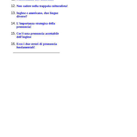
Non cadere nella trappola culturalista!
Inglese e americano, due lingue
diverse?
L'importanza strategica della
pronuncia!
Cos'è una pronuncia accettabile
dell'inglese
Ecco i due errori di pronuncia
fondamentali!