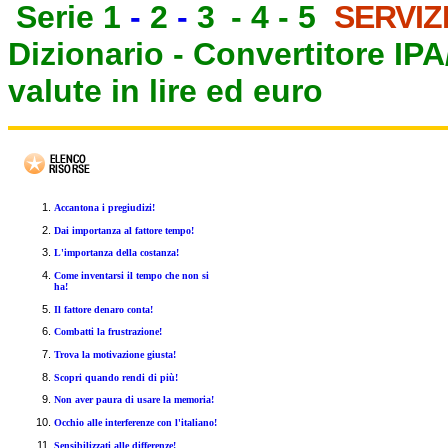
Serie 1
-
2
-
3
-
4
-
5
SERVIZ
Dizionario -
Convertitore IP
valute in lire ed euro
Accantona i pregiudizi!
Dai importanza al fattore tempo!
L'importanza della costanza!
Come inventarsi il tempo che non si
ha!
Il fattore denaro conta!
Combatti la frustrazione!
Trova la motivazione giusta!
Scopri quando rendi di più!
Non aver paura di usare la memoria!
Occhio alle interferenze con l'italiano!
Sensibilizzati alle differenze!