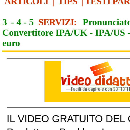
ARTICOLI
|
TIPS
|
TESTI PA
3
-
4
-
5
SERVIZI:
Pronunciato
Convertitore IPA/UK
-
IPA/US
euro
IL VIDEO GRATUITO DEL