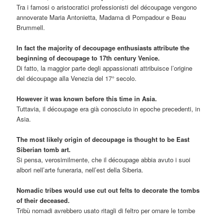
Tra i famosi o aristocratici professionisti del découpage vengono
annoverate Maria Antonietta, Madama di Pompadour e Beau
Brummell.
In fact the majority of decoupage enthusiasts attribute the
beginning of decoupage to 17th century Venice.
Di fatto, la maggior parte degli appassionati attribuisce l’origine
del découpage alla Venezia del 17° secolo.
However it was known before this time in Asia.
Tuttavia, il découpage era già conosciuto in epoche precedenti, in
Asia.
The most likely origin of decoupage is thought to be East
Siberian tomb art.
Si pensa, verosimilmente, che il découpage abbia avuto i suoi
albori nell’arte funeraria, nell’est della Siberia.
Nomadic tribes would use cut out felts to decorate the tombs
of their deceased.
Tribù nomadi avrebbero usato ritagli di feltro per ornare le tombe