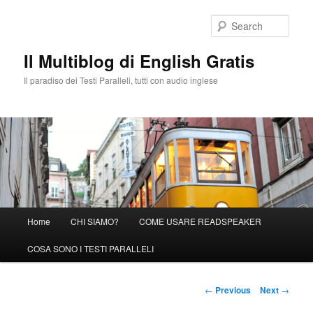
Sear
Il Multiblog di English Gratis
Il paradiso dei Testi Paralleli, tutti con audio inglese
Main menu
Home
CHI SIAMO?
COME USARE READSPEAKER
Skip to primary content
COSA SONO I TESTI PARALLELI
Post navigation
←
Previous
Next
→