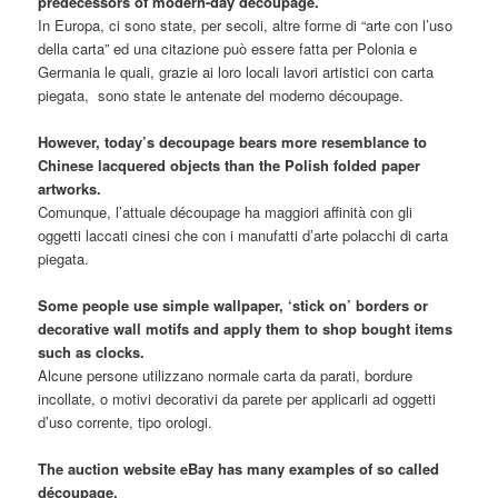
predecessors of modern-day decoupage.
In Europa, ci sono state, per secoli, altre forme di “arte con l’uso
della carta” ed una citazione può essere fatta per Polonia e
Germania le quali, grazie ai loro locali lavori artistici con carta
piegata, sono state le antenate del moderno découpage.
However, today’s decoupage bears more resemblance to
Chinese lacquered objects than the Polish folded paper
artworks.
Comunque, l’attuale découpage ha maggiori affinità con gli
oggetti laccati cinesi che con i manufatti d’arte polacchi di carta
piegata.
Some people use simple wallpaper, ‘stick on’ borders or
decorative wall motifs and apply them to shop bought items
such as clocks.
Alcune persone utilizzano normale carta da parati, bordure
incollate, o motivi decorativi da parete per applicarli ad oggetti
d’uso corrente, tipo orologi.
The auction website eBay has many examples of so called
découpage.