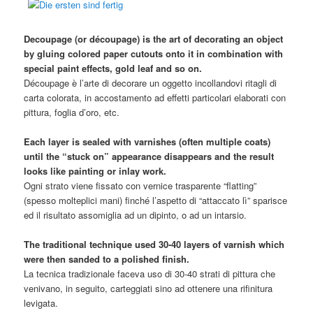
Decoupage (or découpage) is the art of decorating an object
by gluing colored paper cutouts onto it in
combination with
special paint effects, gold leaf and so on.
Découpage è l’arte di decorare un oggetto incollandovi ritagli di
carta colorata, in accostamento ad effetti particolari elaborati con
pittura, foglia d’oro, etc.
Each layer is sealed with varnishes (often multiple coats)
until the “stuck on” appearance disappears and the result
looks like painting or inlay work.
Ogni strato viene fissato con vernice trasparente “flatting”
(spesso molteplici mani) finché l’aspetto di “attaccato lì” sparisce
ed il risultato assomiglia ad un dipinto, o ad un intarsio.
The traditional technique used 30-40 layers of varnish which
were then sanded to a polished finish.
La tecnica tradizionale faceva uso di 30-40 strati di pittura che
venivano, in seguito, carteggiati sino ad ottenere una rifinitura
levigata.