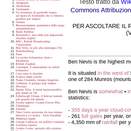
Testo
tratto da
Wik
Aeroporto
Alcoholism
Commons Attribuzione
Archimede
Un rivelatore di particelle scopre
un'opera di Archimede che si riteneva
perduta per sempre
Asimov
PER ASCOLTARE IL 
Riconoscimento automatico della targa
automobilistica
(
Bank Holiday
Barnardo's, una delle più importanti
charities inglesi
BBC, British Broadcasting
Corporation
Ben Nevis, la più alta montagna UK
Bodybuilding
Pane
La cucina britannica: fasto e
Ben Nevis is the highest mo
decadenza
British English
Cenotaph, il monumento ai caduti
britannici
It is situated
in the west of
Cosa sono le charities
Il gioco degli scacchi
one of 284 Munros (mounta
Noam Chomsky, insigne linguista
Coldplay, il gruppo pop inglese
Divorzio
Doctor Who, il serial fantascientifico
Ben Nevis is
somewhat
•
i
più amato in UK
Edinburgh Fringe, il festival teatrale
statistics:
più grande del mondo
Scuola inglese: l'esame Eleven Plus
Etimologia
-
355 days a year cloud-co
Falsetto
Tom Cruise spruzzato da una troupe
- 261
full gales
per year, o
televisiva a Londra - Testo Parallelo
Medicina legale
- 4,350 mm of
rainfall
per y
George Galloway, un politico scomodo
Giuliana Sgrena
Gretna Green, sposarsi alla scozzese