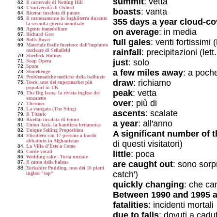
summit
: vetta
Il carnevale di Notting Hill
L'università di Oxford
boasts
: vanta
Ricetta: insalata di patate
Il razionamento in Inghilterra durante
355 days a year cloud-c
la seconda guerra mondiale
Agente immobiliare
on average
: in media
Richard Gere
Rolls-Royce
full gales
: venti fortissimi (
Materiale fissile fuoriesce dall'impianto
rainfall
: precipitazioni (let
nucleare di Sellafield
Sherlock Holmes
just
: solo
Soap Opera
Spam
a few miles away
: a poche
Stonehenge
Problematiche mediche della balbuzie
draw
: richiamo
Tesco, uno dei supermarket più
popolari in UK
peak
: vetta
The Big Issue, la rivista inglese dei
senzatetto
over
: più di
Thermos
La stangata (The Sting)
ascents
: scalate
Il Titanic
Ricetta: insalata di tonno
a year
: all'anno
Union Jack, la bandiera britannica
Unique Selling Proposition
A significant number of t
Elicottero con 17 persone a bordo
abbattuto in Afghanistan
di questi visitatori)
La Villa d'Este a Como
Corde vocali
little
: poca
Wedding cake - Torta nuziale
are caught out
: sono sorp
Il canto delle balene
Yorkshire Pudding, uno dei 10 piatti
catch')
inglesi "top"
quickly changing
: che c
Between 1990 and 1995 
fatalities
: incidenti mortali
due to falls
: dovuti a cadu