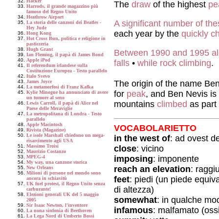
Hacker
The
draw
of the highest
pe
Harrods, il grande magazzino più
famoso del Regno Unito
Heathrow Airport
A significant number of the
La storia delle canzoni dei Beatles -
Hey Jude
each year by the
quickly c
Hong Kong
Hot Cross Bun, politica e religione in
pasticceria
Hugh Grant
Between 1990 and 1995 a
Ian Fleming, il papà di James Bond
Apple iPod
falls
•
while rock climbing
.
Il referendum irlandese sulla
Costituzione Europea - Testo parallelo
Italo Svevo
The origin of the name Be
James Joyce
La metamorfosi di Franz Kafka
for
peak
, and Ben Nevis i
Kylie Minogue ha annunciato di avere
un tumore al seno
mountains
climbed
as part 
Lewis Carroll, il papà di Alice nel
Paese delle Meraviglie
La metropolitana di Londra - Testo
parallelo
Apple Macintosh
VOCABOLARIETTO
Rivista (Magazine)
Le isole Marshall chiedono un mega-
in the west of
: ad ovest de
risarcimento agli USA
Massimo Troisi
close
: vicino
Maurizio Costanzo
imposing
: imponente
MPEG-4
My way, una canzone storica
reach an elevation
: raggi
New Orleans
Milioni di persone nel mondo sono
feet
: piedi (un piede equiv
ancora in schiavitù
UK fuel protest, il Regno Unito senza
di altezza)
carburante!
Elezioni generali UK del 5 maggio
somewhat
: in qualche mo
2005
Sir Isaac Newton, l'inventore
infamous
: malfamato (oss
La nona sinfonia di Beethoven
La Lega Nord di Umberto Bossi