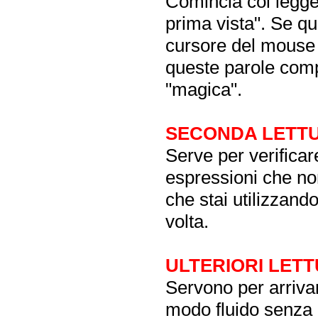
Comincia col legger
prima vista". Se qu
cursore del mouse s
queste parole comp
"magica".
SECONDA LETT
Serve per verificar
espressioni che no
che stai utilizzand
volta.
ULTERIORI LET
Servono per arrivare
modo fluido senza p