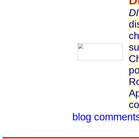
D
D
di
ch
su
Ch
po
Ro
Ap
co
blog comment