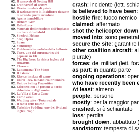
Il carnevale di Notting Hill
crash
: incidente (lett. schi
L'università di Oxford
Ricetta: insalata di patate
is believed to have been
:
Il razionamento in Inghilterra durante
la seconda guerra mondiale
hostile fire
: fuoco nemico
Agente immobiliare
Richard Gere
claimed
: affermato
Rolls-Royce
Materiale fissile fuoriesce dall'impianto
shot the helicopter down
nucleare di Sellafield
Sherlock Holmes
moved into
: sono penetrat
Soap Opera
secure the site
: garantire
Spam
Stonehenge
other coalition aircraft
: a
Problematiche mediche della balbuzie
Tesco, uno dei supermarket più
plurale)
popolari in UK
The Big Issue, la rivista inglese dei
forces
: dei militari (lett. f
senzatetto
Thermos
as part
: in quanto parte
La stangata (The Sting)
Il Titanic
ongoing operations
: ope
Ricetta: insalata di tonno
Union Jack, la bandiera britannica
who have recently been 
Unique Selling Proposition
Elicottero con 17 persone a bordo
At least
: almeno
abbattuto in Afghanistan
La Villa d'Este a Como
people
: persone
Corde vocali
Wedding cake - Torta nuziale
mostly
: per la maggior par
Il canto delle balene
crashed
: si è schiantato
Yorkshire Pudding, uno dei 10 piatti
inglesi "top"
loss
: perdita
brought down
: abbattuto (
sandstorm
: tempesta di s