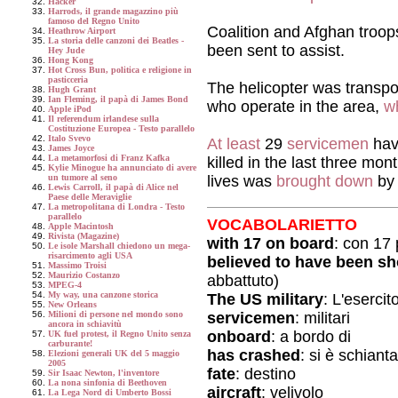
Hacker
Harrods, il grande magazzino più
famoso del Regno Unito
Coalition and Afghan troo
Heathrow Airport
La storia delle canzoni dei Beatles -
been sent to assist.
Hey Jude
Hong Kong
Hot Cross Bun, politica e religione in
pasticceria
The helicopter was transpo
Hugh Grant
Ian Fleming, il papà di James Bond
who operate in the area,
w
Apple iPod
Il referendum irlandese sulla
Costituzione Europea - Testo parallelo
Italo Svevo
At least
29
servicemen
have
James Joyce
La metamorfosi di Franz Kafka
killed in the last three mon
Kylie Minogue ha annunciato di avere
lives was
brought down
by
un tumore al seno
Lewis Carroll, il papà di Alice nel
Paese delle Meraviglie
La metropolitana di Londra - Testo
parallelo
VOCABOLARIETTO
Apple Macintosh
Rivista (Magazine)
with 17 on board
: con 17
Le isole Marshall chiedono un mega-
risarcimento agli USA
believed to have been s
Massimo Troisi
Maurizio Costanzo
abbattuto)
MPEG-4
My way, una canzone storica
The US military
: L'eserci
New Orleans
servicemen
: militari
Milioni di persone nel mondo sono
ancora in schiavitù
onboard
: a bordo di
UK fuel protest, il Regno Unito senza
carburante!
has crashed
: si è schiant
Elezioni generali UK del 5 maggio
2005
fate
: destino
Sir Isaac Newton, l'inventore
La nona sinfonia di Beethoven
aircraft
: velivolo
La Lega Nord di Umberto Bossi