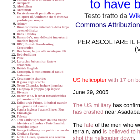
to have 
Aeroporto
Alcoholism
Archimede
Un rivelatore di particelle scopre
Testo
tratto da
Wik
un'opera di Archimede che si riteneva
perduta per sempre
Commons Attribuzione
Asimov
Riconoscimento automatico della targa
automobilistica
Bank Holiday
Barnardo's, una delle più importanti
PER ASCOLTARE IL 
charities inglesi
BBC, British Broadcasting
(
Corporation
Ben Nevis, la più alta montagna UK
Bodybuilding
Pane
La cucina britannica: fasto e
decadenza
British English
Cenotaph, il monumento ai caduti
britannici
US helicopter
with 17 on b
Cosa sono le charities
Il gioco degli scacchi
Noam Chomsky, insigne linguista
Coldplay, il gruppo pop inglese
June 29, 2005
Divorzio
Doctor Who, il serial fantascientifico
più amato in UK
Edinburgh Fringe, il festival teatrale
The US military
has confir
più grande del mondo
Scuola inglese: l'esame Eleven Plus
has crashed
near Asadabad
Etimologia
Falsetto
Tom Cruise spruzzato da una troupe
televisiva a Londra - Testo Parallelo
The
fate
of the men who we
Medicina legale
terrain, and
is believed to
George Galloway, un politico scomodo
Giuliana Sgrena
shot the helicopter down
.
Gretna Green, sposarsi alla scozzese