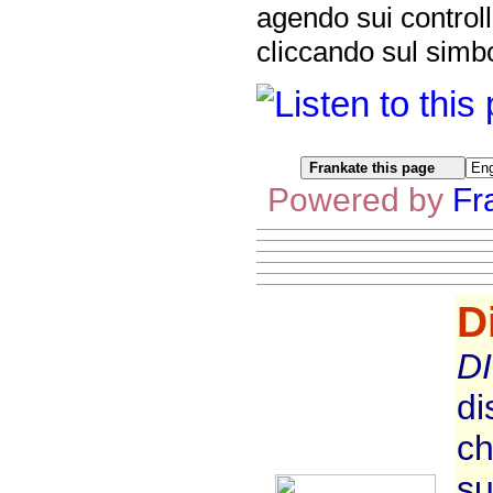
agendo sui controll
cliccando sul simbo
Powered by
Fr
D
D
di
ch
su