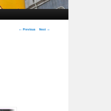
Post navigation
←
Previous
Next
→