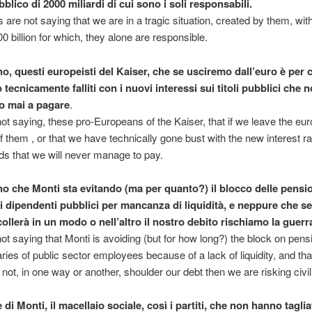
blico di 2000 miliardi di cui sono i soli responsabili.
s are not saying that we are in a tragic situation, created by them, with
00 billion for which, they alone are responsible.
o, questi europeisti del Kaiser, che se usciremo dall’euro è per c
tecnicamente falliti con i nuovi interessi sui titoli pubblici che 
o mai a pagare
.
ot saying, these pro-Europeans of the Kaiser, that if we leave the euro
 them , or that we have technically gone bust with the new interest r
ds that we will never manage to pay.
o che Monti sta evitando (ma per quanto?) il blocco delle pensio
ai dipendenti pubblici per mancanza di liquidità, e neppure che s
ollerà in un modo o nell’altro il nostro debito rischiamo la guerra
ot saying that Monti is avoiding (but for how long?) the block on pen
ries of public sector employees because of a lack of liquidity, and that
ot, in one way or another, shoulder our debt then we are risking civil
 di Monti, il macellaio sociale, così i partiti, che non hanno tagl