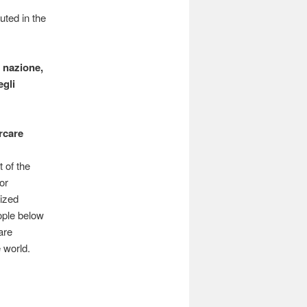
uted in the
a nazione,
egli
rcare
 of the
or
sized
eople below
are
e world.