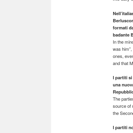
Nell’itali
Berlusconi
formati d
badante 
In the mind
was him”, 
ones, even
and that M
I partiti 
una nuova
Repubblic
The partie
source of 
the Secon
I partiti 