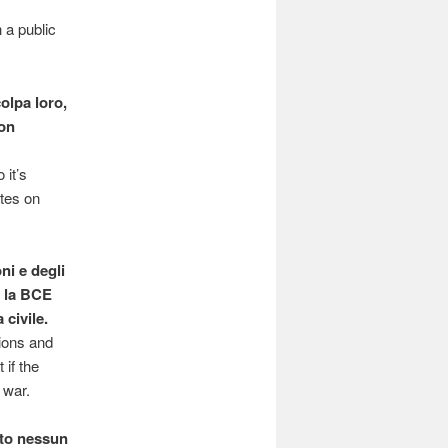
 a public
olpa loro,
non
 it’s
ates on
ni e degli
e la BCE
 civile.
sions and
 if the
 war.
iato nessun