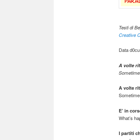
Testi di Be
Creative
Data d0cu
A volte r
Sometime
A volte r
Sometimes
E’ in cor
What’s hap
I partiti 