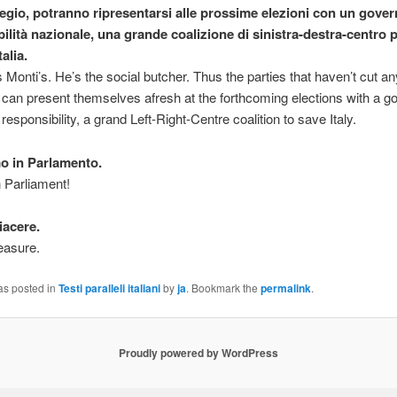
ilegio, potranno ripresentarsi alle prossime elezioni con un gover
ilità nazionale, una grande coalizione di sinistra-destra-centro 
talia.
s Monti’s. He’s the social butcher. Thus the parties that haven’t cut any
, can present themselves afresh at the forthcoming elections with a 
 responsibility, a grand Left-Right-Centre coalition to save Italy.
o in Parlamento.
 Parliament!
iacere.
leasure.
as posted in
Testi paralleli italiani
by
ja
. Bookmark the
permalink
.
Proudly powered by WordPress