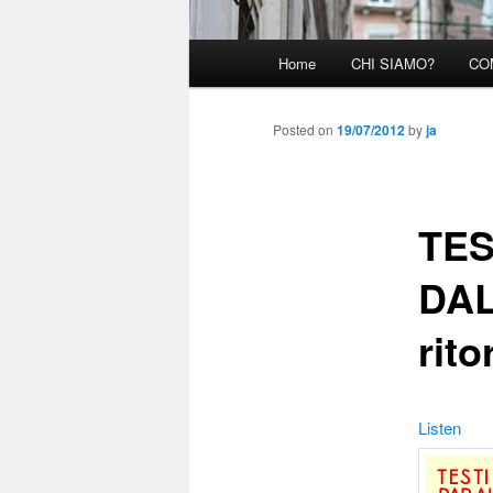
Main menu
Home
CHI SIAMO?
CO
Skip to primary content
Posted on
19/07/2012
by
ja
TES
DAL
rit
Listen