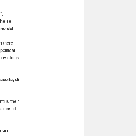
”,
che se
gno del
n there
olitical
nvictions,
ascita, di
i is their
e sins of
n un