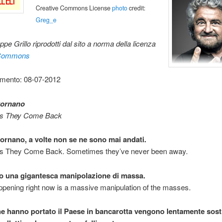
Creative Commons License
photo
credit:
Greg_e
ppe Grillo riprodotti dal sito a norma della licenza
 Commons
mento: 08-07-2012
itornano
s They Come Back
itornano, a volte non se ne sono mai andati.
 They Come Back. Sometimes they’ve never been away.
so una gigantesca manipolazione di massa.
pening right now is a massive manipulation of the masses.
che hanno portato il Paese in bancarotta vengono lentamente sosti