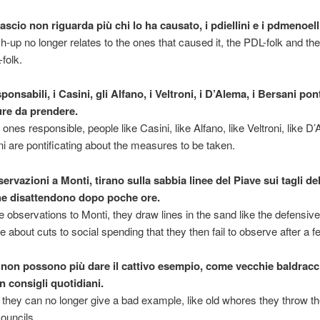
scio non riguarda più chi lo ha causato, i pdiellini e i pdmenoelli
-up no longer relates to the ones that caused it, the PDL-folk and the
folk.
sponsabili, i Casini, gli Alfano, i Veltroni, i D’Alema, i Bersani pon
ure da prendere.
e ones responsible, people like Casini, like Alfano, like Veltroni, like 
ni are pontificating about the measures to be taken.
rvazioni a Monti, tirano sulla sabbia linee del Piave sui tagli de
he disattendono dopo poche ore.
observations to Monti, they draw lines in the sand like the defensive 
e about cuts to social spending that they then fail to observe after a 
 non possono più dare il cattivo esempio, come vecchie baldracc
n consigli quotidiani.
 they can no longer give a bad example, like old whores they throw 
councils.