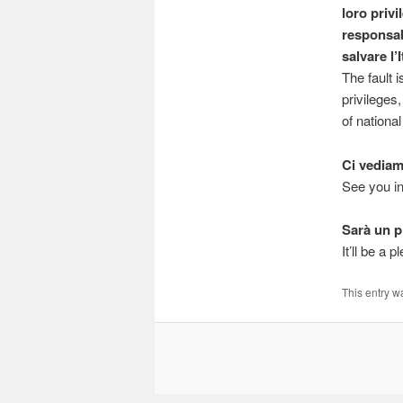
loro priv
responsab
salvare l’I
The fault i
privileges
of national
Ci vediam
See you in
Sarà un p
It’ll be a p
This entry w