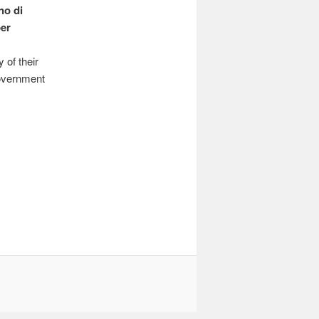
no di
per
 of their
government