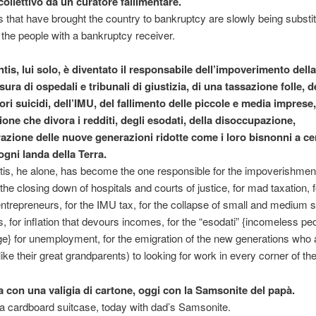
ollettivo da un curatore fallimentare.
s that have brought the country to bankruptcy are slowly being substit
f the people with a bankruptcy receiver.
is, lui solo, è diventato il responsabile dell’impoverimento dell
sura di ospedali e tribunali di giustizia, di una tassazione folle, d
ri suicidi, dell’IMU, del fallimento delle piccole e media imprese,
zione che divora i redditi, degli esodati, della disoccupazione,
razione delle nuove generazioni ridotte come i loro bisnonni a ce
ogni landa della Terra.
is, he alone, has become the one responsible for the impoverishment
 the closing down of hospitals and courts of justice, for mad taxation, f
entrepreneurs, for the IMU tax, for the collapse of small and medium 
s, for inflation that devours incomes, for the “esodati” {incomeless p
e} for unemployment, for the emigration of the new generations who 
like their great grandparents) to looking for work in every corner of th
a con una valigia di cartone, oggi con la Samsonite del papà.
a cardboard suitcase, today with dad’s Samsonite.