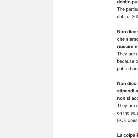
debito pub
The partie
debt of 20
Non dicon
che siamo 
riuscirem
They are n
because of
public bon
Non dicon
stipendi 
non si acc
They are n
on the sala
ECB does n
La colpa è