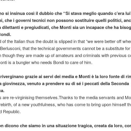
ano si insinua così il dubbio che “Si stava meglio quando c’era lui
, che i governi tecnici non possono sostituire quelli politici, an
a dilettanti e pregiudicati, che Monti sia un incapace che ha biso
Bondi.
 of the Italian thus the doubt is slipped in that “we were better off whe
Berlusconi, that the technical governments cannot be a substitute for p
 though they are made up of amateurs and criminals with previous co
onti is a bungler who needs Bondi to care of him.
si riverginano grazie ai servi dei media e Monti è la loro fonte di rin
 giovinezza, venuto a prendere su di sé i peccati della Seconda
a.
s are re-virginising themselves.Thanks to the media servants and Mont
rebirth, of a new youthfulness, who has come to bring upon himself th
d Republic.
non dicono che siamo in una situazione tragica, creata da loro, co