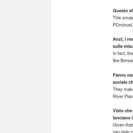
Questo sfa
This smash
PDminusL-
Anzi, i re
sulle mis
In fact, th
like Bersa
Fanno osse
sociale c
They make 
River Piav
Visto che
lanciano i
Given that
into daily 