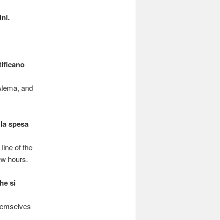
ni.
tificano
D’Alema, and
lla spesa
line of the
few hours.
he si
themselves