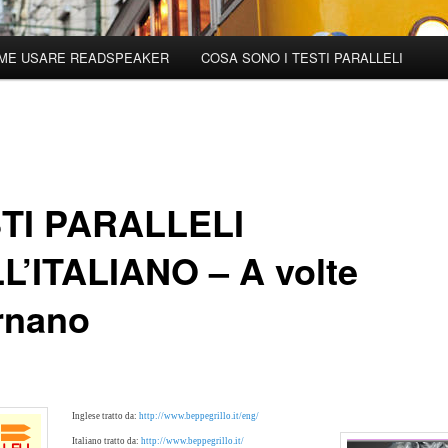
ME USARE READSPEAKER
COSA SONO I TESTI PARALLELI
TI PARALLELI
L’ITALIANO – A volte
ornano
Inglese tratto da:
http://www.beppegrillo.it/eng/
Italiano tratto da:
http://www.beppegrillo.it/