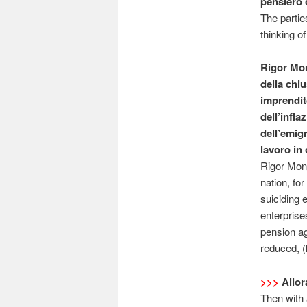
pensiero c
The partie
thinking o
Rigor Mont
della chiu
imprendito
dell’infla
dell’emig
lavoro in 
Rigor Mont
nation, for
suiciding 
enterprise
pension ag
reduced, (
>>>
Allor
Then with 