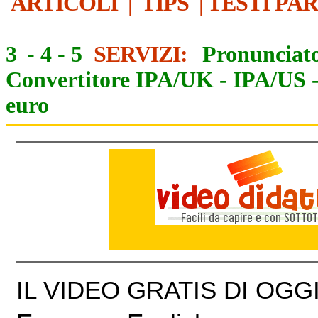
ARTICOLI
|
TIPS
|
TESTI PA
3
-
4
-
5
SERVIZI:
Pronunciato
Convertitore IPA/UK
-
IPA/US
euro
IL VIDEO GRATIS DI OGGI 