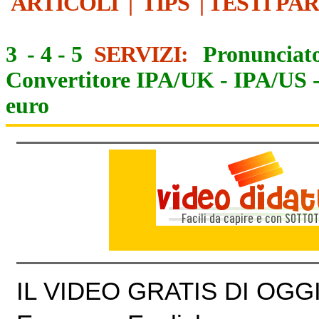
ARTICOLI
|
TIPS
|
TESTI PA
3
-
4
-
5
SERVIZI:
Pronunciato
Convertitore IPA/UK
-
IPA/US
euro
IL VIDEO GRATIS DI OGGI 