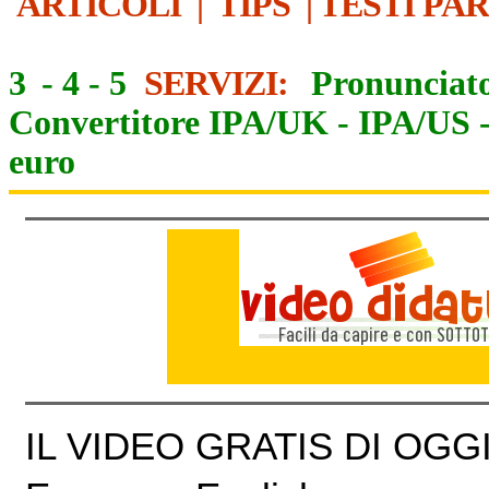
ARTICOLI
|
TIPS
|
TESTI PA
3
-
4
-
5
SERVIZI:
Pronunciato
Convertitore IPA/UK
-
IPA/US
euro
IL VIDEO GRATIS DI OGGI 