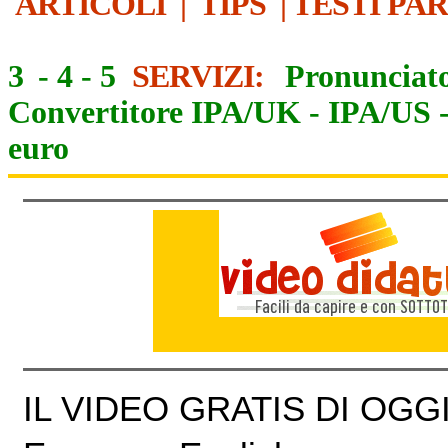
ARTICOLI
|
TIPS
|
TESTI PA
3
-
4
-
5
SERVIZI:
Pronunciato
Convertitore IPA/UK
-
IPA/US
euro
IL VIDEO GRATIS DI OGGI 