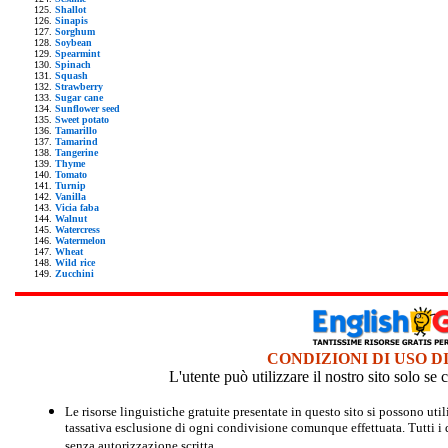
Shallot
Sinapis
Sorghum
Soybean
Spearmint
Spinach
Squash
Strawberry
Sugar cane
Sunflower seed
Sweet potato
Tamarillo
Tamarind
Tangerine
Thyme
Tomato
Turnip
Vanilla
Vicia faba
Walnut
Watercress
Watermelon
Wheat
Wild rice
Zucchini
CONDIZIONI DI USO D
L'utente può utilizzare il nostro sito solo s
Le risorse linguistiche gratuite presentate in questo sito si possono u
tassativa esclusione di ogni condivisione comunque effettuata. Tutti i d
senza autorizzazione scritta.