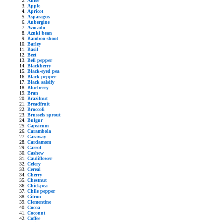
Anise
Apple
Apricot
Asparagus
Aubergine
Avocado
Azuki bean
Bamboo shoot
Barley
Basil
Beet
Bell pepper
Blackberry
Black-eyed pea
Black pepper
Black salsify
Blueberry
Bran
Brazilnut
Breadfruit
Broccoli
Brussels sprout
Bulgur
Capsicum
Carambola
Caraway
Cardamom
Carrot
Cashew
Cauliflower
Celery
Cereal
Cherry
Chestnut
Chickpea
Chile pepper
Citron
Clementine
Cocoa
Coconut
Coffee