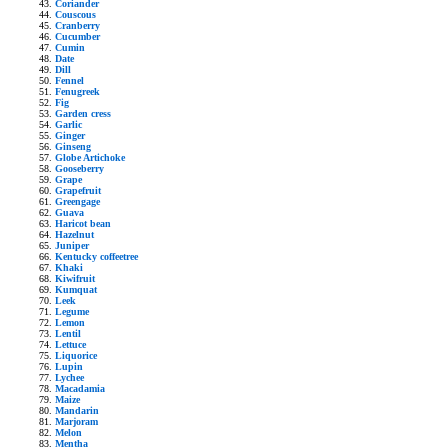
Coriander
Couscous
Cranberry
Cucumber
Cumin
Date
Dill
Fennel
Fenugreek
Fig
Garden cress
Garlic
Ginger
Ginseng
Globe Artichoke
Gooseberry
Grape
Grapefruit
Greengage
Guava
Haricot bean
Hazelnut
Juniper
Kentucky coffeetree
Khaki
Kiwifruit
Kumquat
Leek
Legume
Lemon
Lentil
Lettuce
Liquorice
Lupin
Lychee
Macadamia
Maize
Mandarin
Marjoram
Melon
Mentha