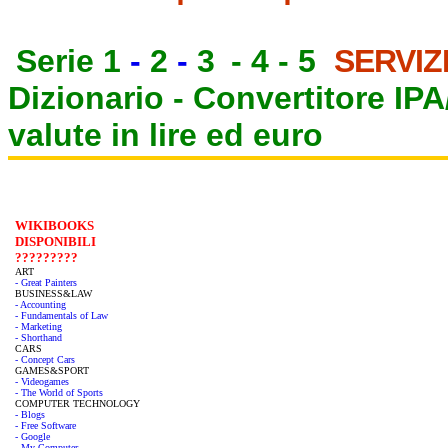
Serie 1
-
2
-
3
-
4
-
5
SERVIZ
Dizionario -
Convertitore IP
valute in lire ed euro
WIKIBOOKS
DISPONIBILI
?????????
ART
- Great Painters
BUSINESS&LAW
- Accounting
- Fundamentals of Law
- Marketing
- Shorthand
CARS
- Concept Cars
GAMES&SPORT
- Videogames
- The World of Sports
COMPUTER TECHNOLOGY
- Blogs
- Free Software
- Google
- My Computer