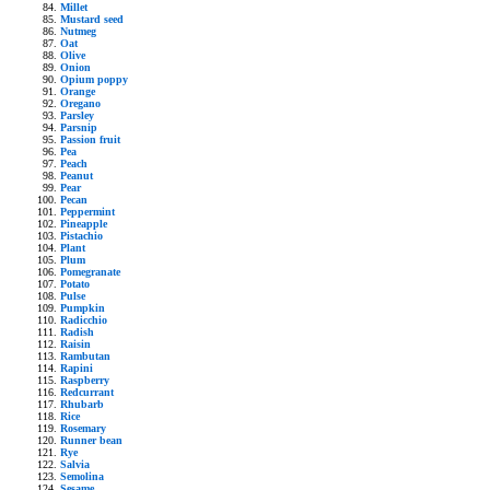
Millet
Mustard seed
Nutmeg
Oat
Olive
Onion
Opium poppy
Orange
Oregano
Parsley
Parsnip
Passion fruit
Pea
Peach
Peanut
Pear
Pecan
Peppermint
Pineapple
Pistachio
Plant
Plum
Pomegranate
Potato
Pulse
Pumpkin
Radicchio
Radish
Raisin
Rambutan
Rapini
Raspberry
Redcurrant
Rhubarb
Rice
Rosemary
Runner bean
Rye
Salvia
Semolina
Sesame