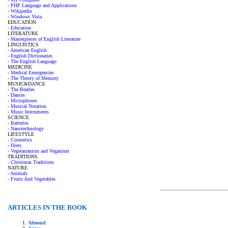
- PHP Language and Applications
- Wikipedia
- Windows Vista
EDUCATION
- Education
LITERATURE
- Masterpieces of English Literature
LINGUISTICS
- American English
- English Dictionaries
- The English Language
MEDICINE
- Medical Emergencies
- The Theory of Memory
MUSIC&DANCE
- The Beatles
- Dances
- Microphones
- Musical Notation
- Music Instruments
SCIENCE
- Batteries
- Nanotechnology
LIFESTYLE
- Cosmetics
- Diets
- Vegetarianism and Veganism
TRADITIONS
- Christmas Traditions
NATURE
- Animals
- Fruits And Vegetables
ARTICLES IN THE BOOK
Almond