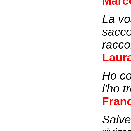
Marc
La vo
sacco 
racco
Laur
Ho co
l'ho 
Fran
Salve