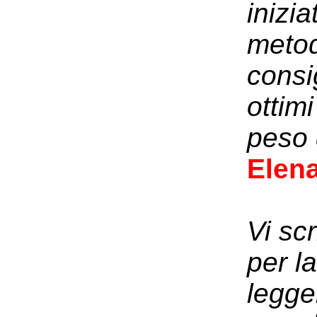
inizi
metod
consi
ottim
peso 
Elen
Vi sc
per l
legger