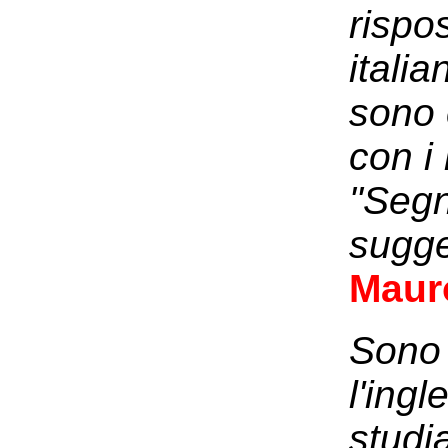
rispo
italia
sono 
con i
"Segn
sugge
Maur
Sono 
l'ing
studi