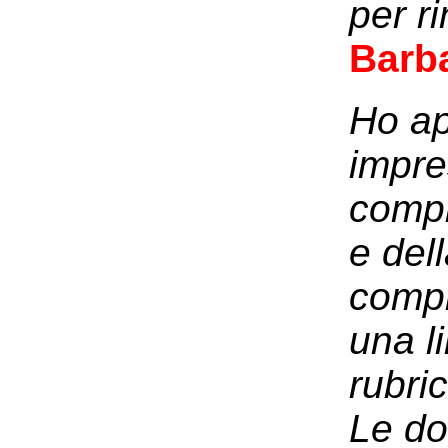
per ri
Barba
Ho ap
impre
compl
e del
compr
una l
rubri
Le do