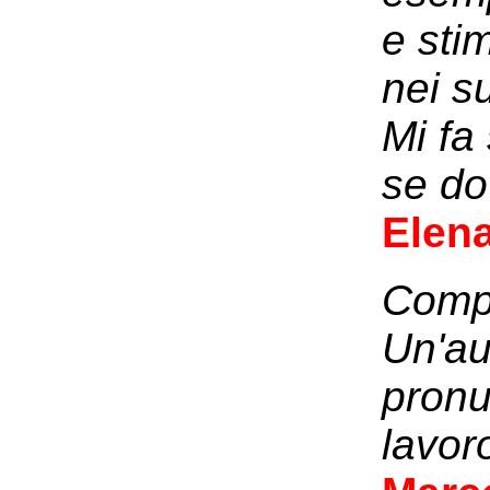
e sti
nei su
Mi fa
se do
Elena
Compl
Un'au
pronu
lavor