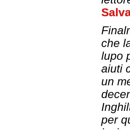
Salva
Final
che l
lupo 
aiuti
un me
decen
Inghi
per q