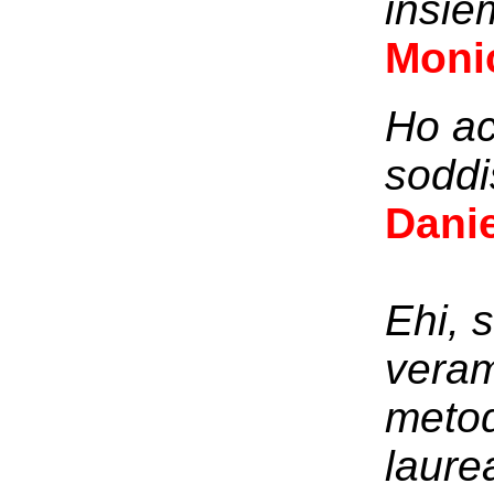
insie
Moni
Ho ac
soddi
Dani
Ehi, s
veram
metod
laure