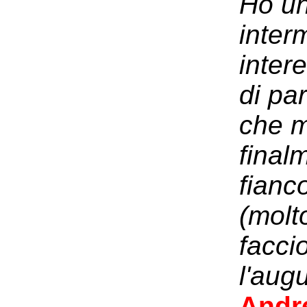
Ho un
inter
inter
di pa
che mi
final
fianc
(molt
faccio
l'augu
Andr