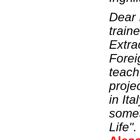
Dear 
train
Extra
Forei
teach
proje
in It
somet
Life"