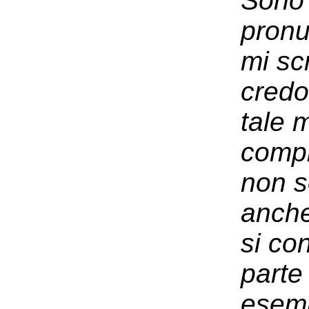
Sono u
pronu
mi sc
credo
tale m
compl
non so
anche
si co
parte
esemp