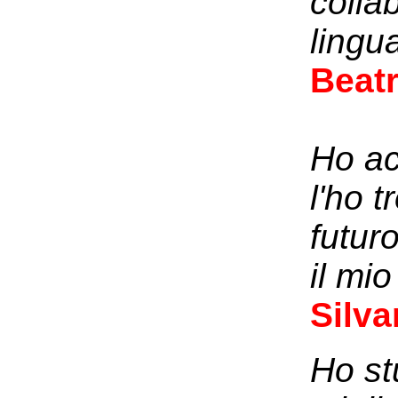
colla
lingu
Beatr
Ho ac
l'ho 
futur
il mi
Silva
Ho st