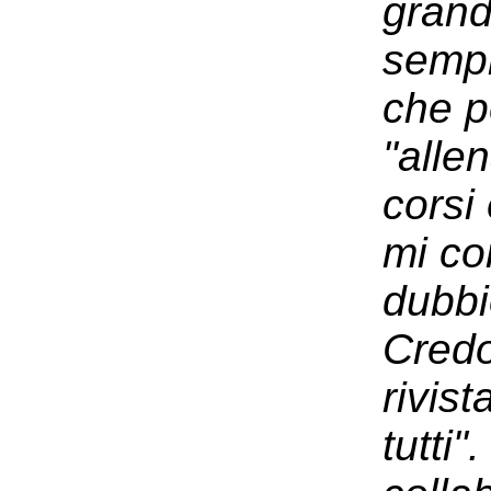
grand
sempr
che p
"alle
corsi
mi co
dubbi
Credo
rivis
tutti"