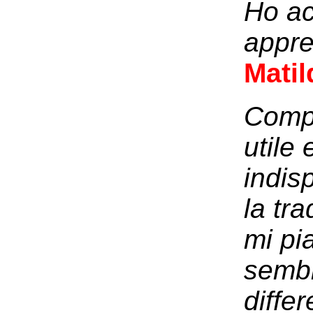
Ho acq
appre
Matil
Compl
utile 
indis
la tra
mi pi
sembr
differ