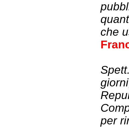
pubbl
quant
che u
Fran
Spett
giorni
Repub
Compl
per ri