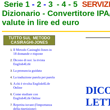
Serie 1
-
2
-
3
-
4
-
5
SERVIZ
Dizionario -
Convertitore IP
valute in lire ed euro
TUTTO SUL METODO
CASIRAGHI-JONES
Il Metodo Casiraghi-Jones in
18 domande e risposte
Dicono di noi: la rivista
English4Life
La pronuncia guidata
La traduzione parola per parola
A chi è rivolta English4Life
DICO
Online
Come studiare con
English4Life Online
LET
Repetita iuvant (l'importanza
della ripetizione)