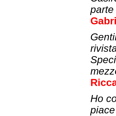
parte
Gabri
Genti
rivist
Speci
mezzo
Ricc
Ho co
piace