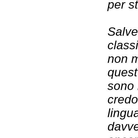
per s
Salve
class
non m
quest
sono 
credo
lingu
davve