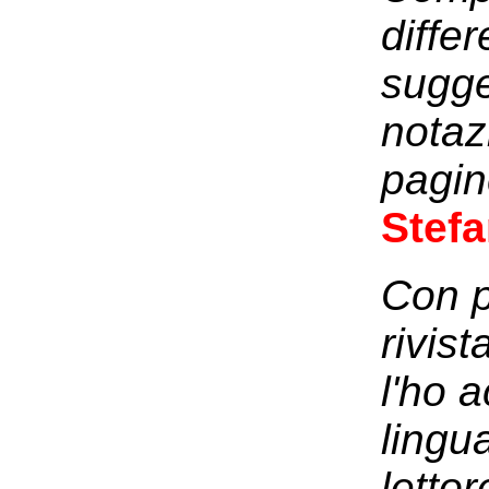
diffe
sugge
notaz
pagin
Stef
Con p
rivis
l'ho 
lingu
letto