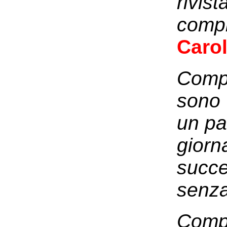
rivis
compl
Carol
Compl
sono 
un pa
giorn
succe
sen
Compl