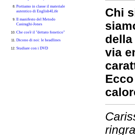
Portiamo in classe il materiale
Chi s
autentico di English4Life
Il manifesto del Metodo
siamo
Casiraghi-Jones
Che cos'è il "dettato fonetico"
della
Dicono di noi: le headlines
Studiare con i DVD
via e
carat
Ecco 
calor
Caris
ringra