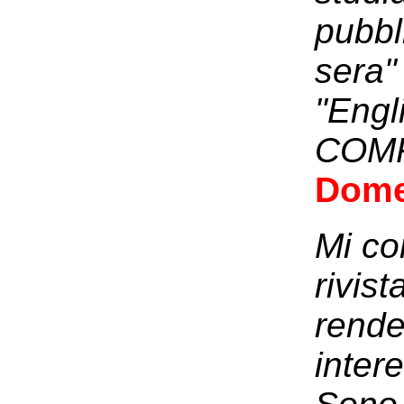
pubbl
sera"
"Engl
COMP
Dome
Mi co
rivist
rende
inter