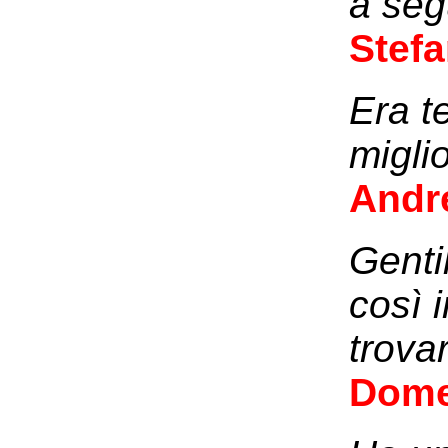
a seg
Stefa
Era t
miglio
Andr
Genti
così 
trovar
Dome