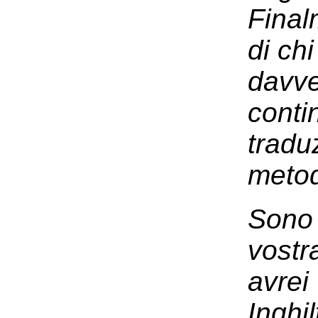
Final
di ch
davve
conti
tradu
metod
Sono 
vostr
avrei
Inghil