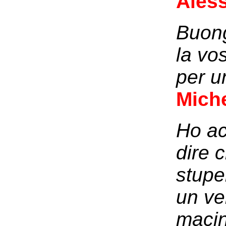
Ales
Buong
la vos
per u
Miche
Ho ac
dire 
stupe
un ve
macin