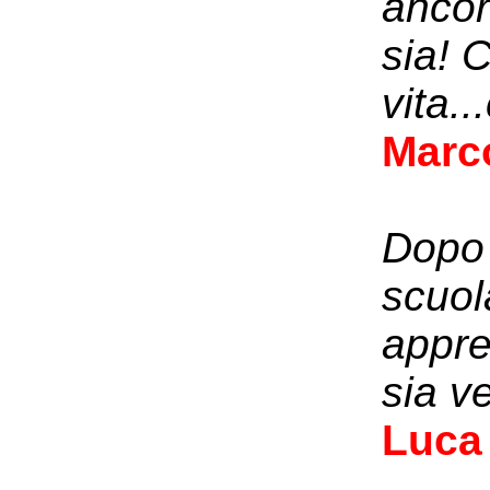
ancor
sia! 
vita..
Marc
Dopo 
scuol
appre
sia v
Luca