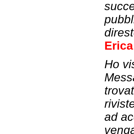
succe
pubbl
dires
Erica
Ho vis
Messa
trova
rivis
ad ac
venga