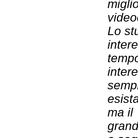
miglio
video
Lo st
inter
tempo
inter
sempl
esist
ma il
grand