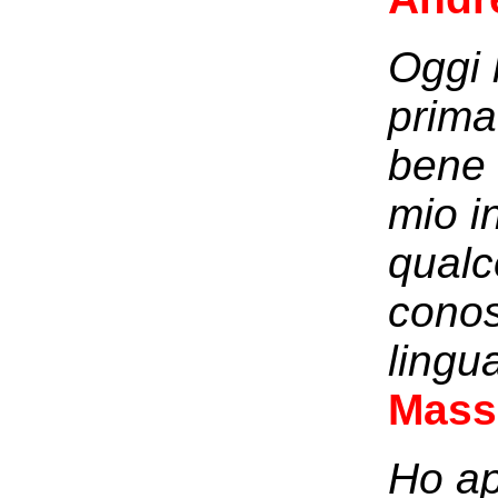
Oggi 
prima
bene 
mio i
qualc
conos
lingu
Massi
Ho ap