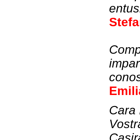
entus
Stef
Compl
impar
conos
Emil
Cara 
Vostr
Casir