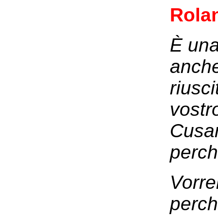
Rola
È una
anche 
riusci
vostr
Cusan
perch
Vorre
perch