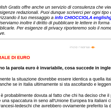
lish Gratis offre anche un servizio di consulenza che vi
esigenze redazionali. Puoi dunque scriverci per ogni tipo 
irizzando il tuo messaggio a
info CHIOCCIOLA english
iserviamo inoltre il diritto di pubblicare le lettere in form
licarle. Per esigenze di privacy riporteremo solo il nome 
ve.
RALE DI EURO
iano la parola euro è invariabile, cosa succede in ingl
ente la situazione dovrebbe essere identica a quella itali
anche se in Italia ultimamente si sta ascoltando e leggen
è probabilmente dovuta al fatto che chi ha deciso che il 
 una spaccatura in seno all'Unione Europea tra italiani 
francesi-tedeschi che avrebbero ovviamente preferito la 