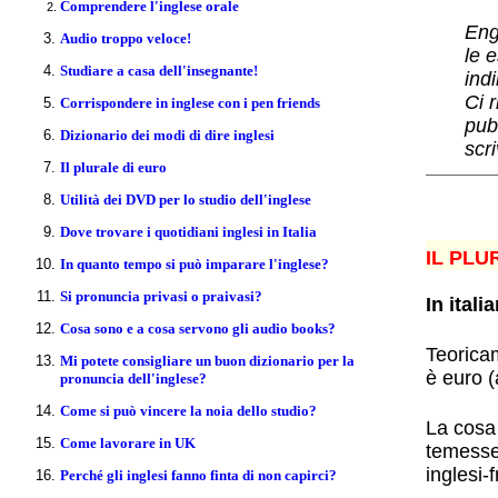
Comprendere l'inglese orale
Eng
Audio troppo veloce!
le 
Studiare a casa dell'insegnante!
ind
Ci r
Corrispondere in inglese con i pen friends
pubb
Dizionario dei modi di dire inglesi
scri
Il plurale di euro
Utilità dei DVD per lo studio dell'inglese
Dove trovare i quotidiani inglesi in Italia
IL PLU
In quanto tempo si può imparare l'inglese?
Si pronuncia privasi o praivasi?
In ital
Cosa sono e a cosa servono gli audio books?
Teoricam
Mi potete consigliare un buon dizionario per la
è euro (
pronuncia dell'inglese?
Come si può vincere la noia dello studio?
La cosa 
Come lavorare in UK
temesse
inglesi-
Perché gli inglesi fanno finta di non capirci?