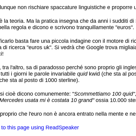
unque non rischiare spaccature linguistiche e proporre u
 la teoria. Ma la pratica insegna che da anni i sudditi d
ella regola e dicono e scrivono tranquillamente "euros".
ficarlo basta fare una piccola indagine con il motore di 
a di ricerca "euros uk". Si vedrà che Google trova migliai
i!
 tra l'altro, sa di paradosso perché sono proprio gli ingle
tutti i giorni le parole invariabile
quid
kwid (che sta al pos
he sta al posto di 1000 sterline).
lesi cioè dicono comunemente: "
Scommettiamo 100 quid"
Mercedes usata mi è costata 10 grand"
ossia 10.000 ste
proprio che l'euro non è ancora entrato nella mente e nel..