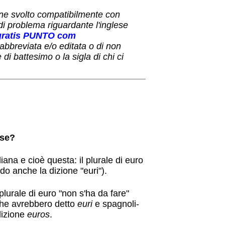
ene svolto compatibilmente con
di problema riguardante l'inglese
gratis PUNTO com
a abbreviata e/o editata o di non
di battesimo o la sigla di chi ci
ese?
ana e cioè questa: il plurale di euro
do anche la dizione "euri").
plurale di euro "non s'ha da fare"
che avrebbero detto
euri
e spagnoli-
dizione
euros
.