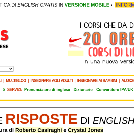
TICA DI
ENGLISH GRATIS
IN
VERSIONE MOBILE
•
INFORM
I
|
MULTIBLOG
|
INSEGNARE AGLI ADULTI
|
INSEGNARE AI BAMBINI
|
AUDIO
-
5
SERVIZI:
Pronunciatore di inglese -
Dizionario -
Convertitore IPA/UK
RISPOSTE
E
DI
ENGLISH
ura di
Roberto Casiraghi
e
Crystal Jones