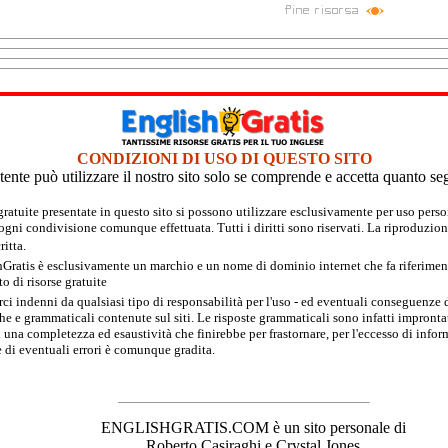
CONDIZIONI DI USO DI QUESTO SITO
tente può utilizzare il nostro sito solo se comprende e accetta quanto se
 gratuite presentate in questo sito si possono utilizzare esclusivamente per uso per
 ogni condivisione comunque effettuata. Tutti i diritti sono riservati. La riproduzion
itta.
hGratis è esclusivamente un marchio e un nome di dominio internet che fa riferimento
 di risorse gratuite
rci indenni da qualsiasi tipo di responsabilità per l'uso - ed eventuali conseguenze di
e e grammaticali contenute sul siti. Le risposte grammaticali sono infatti improntate
 una completezza ed esaustività che finirebbe per frastornare, per l'eccesso di inform
 di eventuali errori è comunque gradita.
ENGLISHGRATIS.COM è un sito personale di
Roberto Casiraghi e Crystal Jones