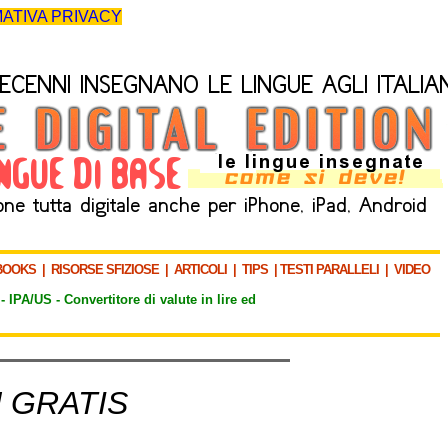
ATIVA PRIVACY
BOOKS
|
RISORSE SFIZIOSE
|
ARTICOLI
|
TIPS
|
TESTI PARALLELI
|
VIDEO
-
IPA/US
-
Convertitore di valute in lire ed
 GRATIS