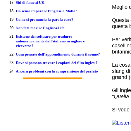
Siti di fumetti UK
Meglio d
Ha senso imparare l'inglese a Malta?
Questa è
Come si pronuncia la parola euro?
questa b
Non fate morire English4Life!
Esistono dei software per tradurre
Per veri
automaticamente dall'italiano in inglese e
casellin
viceversa?
britannic
Cosa pensate dell'apprendimento durante il sonno?
Dove si possono trovare i copioni dei film inglesi?
La cosa,
slang di 
Ancora problemi con la comprensione del parlato
grænd (c
Gli ing
"
Quella 
Si vede 