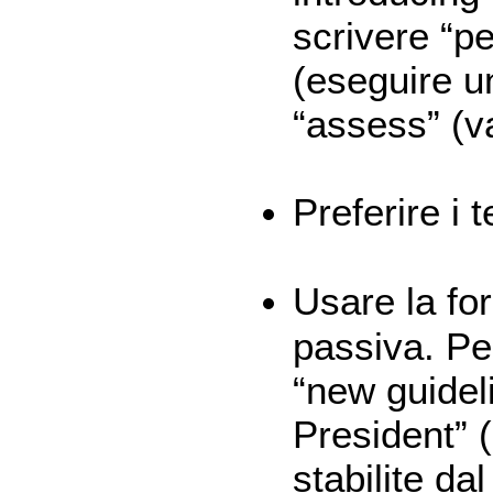
scrivere “p
(eseguire u
“assess” (va
Preferire i t
Usare la fo
passiva. Pe
“new guidel
President” 
stabilite da