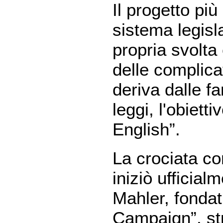
Il progetto pi
sistema legisl
propria svolta
delle complica
deriva dalle fa
leggi, l'obietti
English”.
La crociata con
iniziò ufficia
Mahler, fondatr
Campaign”, st