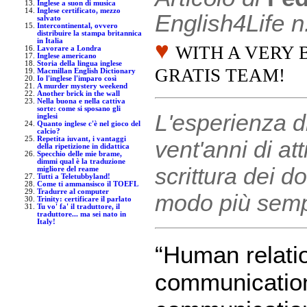
Inglese a suon di musica
Inglese certificato, mezzo
English4Life n
salvato
Intercontinental, ovvero
distribuire la stampa britannica
in Italia
♥
WITH A VERY 
Lavorare a Londra
Inglese americano
Storia della lingua inglese
GRATIS TEAM!
Macmillan English Dictionary
Io l'inglese l'imparo così
A murder mystery weekend
Another brick in the wall
Nella buona e nella cattiva
sorte: come si sposano gli
L'esperienza d
inglesi
Quanto inglese c'è nel gioco del
calcio?
Repetita iuvant, i vantaggi
vent'anni di att
della ripetizione in didattica
Specchio delle mie brame,
dimmi qual è la traduzione
scrittura dei 
migliore del reame
Tutti a Teletubbyland!
Come ti ammansisco il TOEFL
Tradurre al computer
modo più sempl
Trinity: certificare il parlato
Tu vo' fa' il traduttore, il
traduttore... ma sei nato in
Italy!
“Human relati
communication.