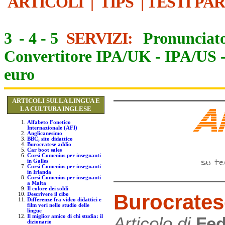
ARTICOLI
|
TIPS
|
TESTI PA
3
-
4
-
5
SERVIZI:
Pronunciato
Convertitore IPA/UK
-
IPA/US
euro
ARTICOLI SULLA LINGUA E
LA CULTURA INGLESE
Alfabeto Fonetico
Internazionale (AFI)
Anglicanesimo
BBC, sito didattico
Burocratese addio
Car boot sales
Corsi Comenius per insegnanti
in Galles
Corsi Comenius per insegnanti
in Irlanda
Corsi Comenius per insegnanti
a Malta
Il colore dei soldi
Burocrates
Descrivere il cibo
Differenze fra video didattici e
film veri nello studio delle
lingue
Il miglior amico di chi studia: il
Articolo di
Fed
dizionario