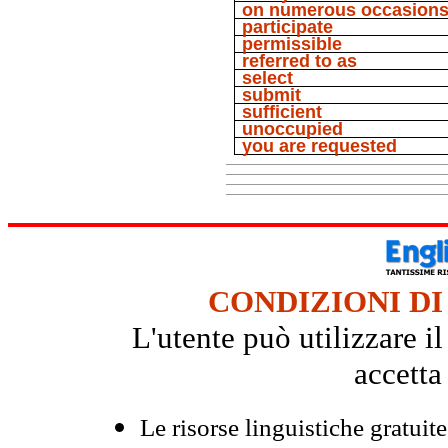
on numerous occasion
participate
permissible
referred to as
select
submit
sufficient
unoccupied
you are requested
CONDIZIONI DI
L'utente può utilizzare i
accetta
Le risorse linguistiche gratuit