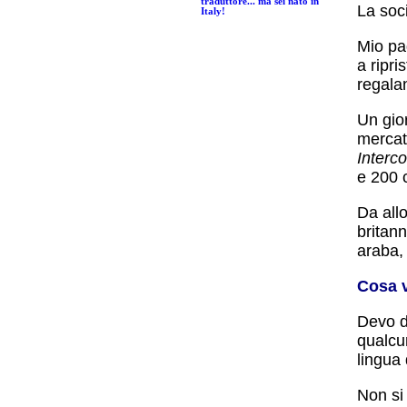
traduttore... ma sei nato in
La soci
Italy!
Mio pa
a ripri
regalan
Un gior
mercat
Interc
e 200 
Da all
britan
araba,
Cosa v
Devo d
qualcun
lingua 
Non si 