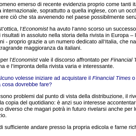
omeno emerso di recente evidenzia proprio come tanti ita
internazionale, soprattutto a quella inglese, con un occh
ere ciò che sta avvenendo nel paese possibilmente sen
’ottica, l’
Economist
ha avuto l’anno scorso un successo
i risultati in assoluto nella storia della rivista in Europa – l
i - proprio grazie a un numero dedicato all’Italia, che n
stragrande maggioranza da italiani.
per l’
Economist
vale il discorso affrontato per
Financial 
 e l’impronta della rivista varia e interessante.
lcuno volesse iniziare ad acquistare il
Financial Times
o 
a cosa dovrebbe fare?
sono problemi dal punto di vista della distribuzione, il 
la copia del quotidiano: è anzi suo interesse accontentar
o diverso che magari potrà in futuro rivelarsi anche per 
zio.
i sufficiente andare presso la propria edicola e farne ric