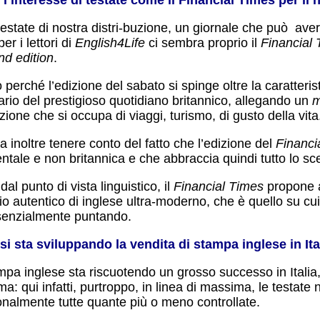
 testate di nostra distri-buzione, un giornale che può av
per i lettori di
English4Life
ci sembra proprio il
Financial
d edition
.
perché l’edizione del sabato si spinge oltre la caratteris
ario del prestigioso quotidiano britannico, allegando un
m
ione che si occupa di viaggi, turismo, di gusto della vita
 inoltre tenere conto del fatto che l’edizione del
Financi
entale e non britannica e che abbraccia quindi tutto lo s
al punto di vista linguistico, il
Financial Times
propone a
 autentico di inglese ultra-moderno, che è quello su cui 
senzialmente puntando.
i sta sviluppando la vendita di stampa inglese in Ita
mpa inglese sta riscuotendo un grosso successo in Italia,
a: qui infatti, purtroppo, in linea di massima, le testate
ionalmente tutte quante più o meno controllate.