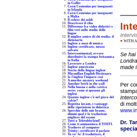
in Galles
Corsi Comenius per insegnanti
in Irlanda
Corsi Comenius per insegnanti
a Malta
Il colore dei soldi
Int
Descrivere il cibo
Differenze fra video didattici e
film veri nello studio delle
lingue
Intervi
Il miglior amico di chi studia: il
dizionario
♥
WITH A
Inglese a suon di musica
Inglese certificato, mezzo
salvato
Se hai 
Intercontinental, ovvero
distribuire la stampa britannica
Londra:
in Italia
Lavorare a Londra
made in
Inglese americano
Storia della lingua inglese
Macmillan English Dictionary
Io l'inglese l'imparo così
A murder mystery weekend
Per co
Another brick in the wall
Nella buona e nella cattiva
stampa
sorte: come si sposano gli
inglesi
Interco
Quanto inglese c'è nel gioco del
calcio?
di molt
Repetita iuvant, i vantaggi
della ripetizione in didattica
www.int
Specchio delle mie brame,
dimmi qual è la traduzione
migliore del reame
Tutti a Teletubbyland!
Dr. Ta
Come ti ammansisco il TOEFL
Tradurre al computer
specia
Trinity: certificare il parlato
Tu vo' fa' il traduttore, il