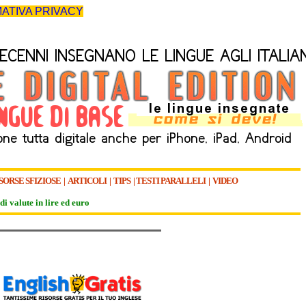
ATIVA PRIVACY
SORSE SFIZIOSE
|
ARTICOLI
|
TIPS
|
TESTI PARALLELI
|
VIDEO
di valute in lire ed euro