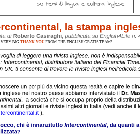
ercontinental
, la stampa ingl
sta
di
Roberto Casiraghi
,
pubblicata su English4Life n. 
 VERY BIG
THANK YOU
FROM THE ENGLISH GRATIS TEAM!
voglia di leggere una rivista inglese, non è indispensabi
 Intercontinental, distributore italiano del Financial Time
 UK, ti consente di trovare le riviste inglesi nell’edicola 
noscere un po’ più da vicino questa realtà
e capire le din
 inglese nel nostro paese abbiamo intervistato il
Dr.
Ma
ntinental
, la società che si occupa proprio della distribu
issimi altri giornali e riviste inglesi in Italia (vedi anche il 
ercontinental.it
).
rocco, chi è innanzitutto
Intercontinental
, da quanti a
lizzata?