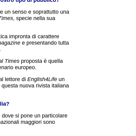
ere un senso e soprattutto una
 Times
, specie nella sua
tica impronta di carattere
agazine
e presentando tutta
.
al Times
proposta è quella
cenario europeo.
l lettore di
English4Life
un
questa nuova rivista italiana
lia?
 dove si pone un particolare
 nazionali maggiori sono