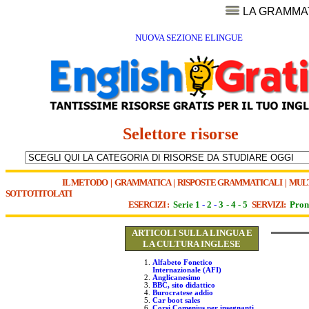
LA GRAMMA
NUOVA SEZIONE ELINGUE
Selettore risorse
IL METODO
|
GRAMMATICA
|
RISPOSTE GRAMMATICALI
|
MUL
SOTTOTITOLATI
ESERCIZI :
Serie 1
-
2
-
3
-
4
-
5
SERVIZI:
Pron
ARTICOLI SULLA LINGUA E
LA CULTURA INGLESE
Alfabeto Fonetico
Internazionale (AFI)
Anglicanesimo
BBC, sito didattico
Burocratese addio
Car boot sales
Corsi Comenius per insegnanti