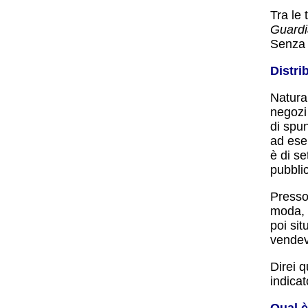
Tra le 
Guard
Senza 
Distri
Natura
negozi
di spu
ad ese
è di se
pubbli
Presso 
moda, 
poi sit
vendev
Direi q
indicat
Qual è