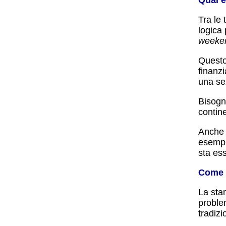
Tra le
logica 
weeken
Questo 
finanzi
una sez
Bisogna
contin
Anche d
esempio
sta es
Come s
La sta
problem
tradiz