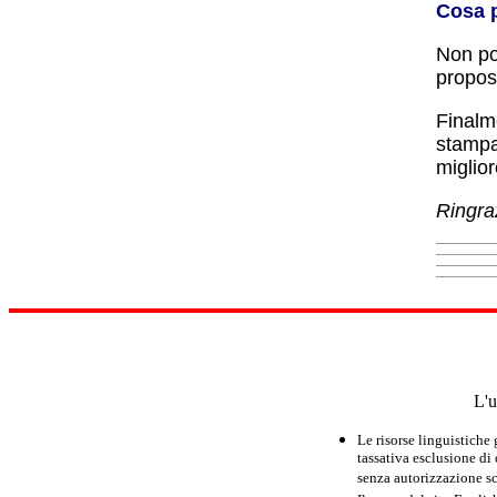
Cosa 
Non po
propos
Finalme
stampa
miglio
Ringraz
L'u
Le risorse linguistiche
tassativa esclusione di
senza autorizzazione scr