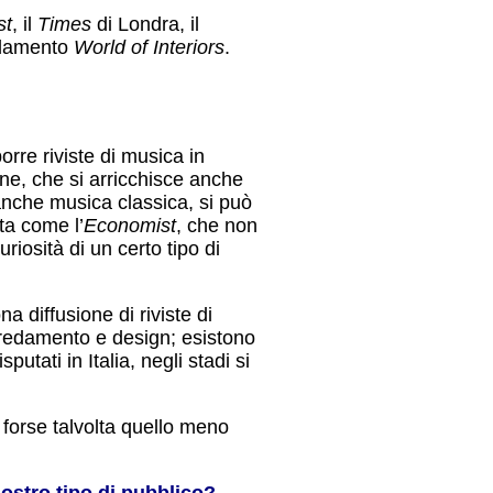
st
, il
Times
di Londra, il
redamento
World of Interiors
.
re riviste di musica in
ne, che si arricchisce anche
 anche musica classica, si può
ta come l’
Economist
, che non
riosità di un certo tipo di
a diffusione di riviste di
arredamento e design; esistono
sputati in Italia, negli stadi si
ia forse talvolta quello meno
nostro tipo di pubblico?