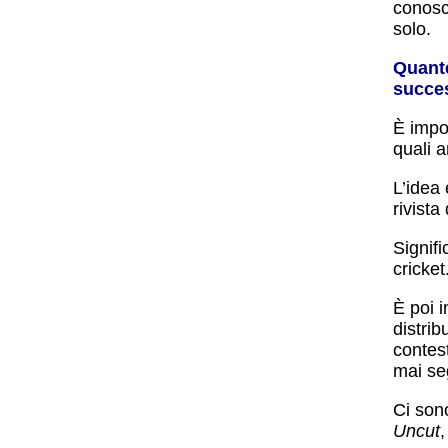
conosc
solo.
Quante
succes
È impos
quali a
L’idea 
rivist
Signif
cricket
È poi 
distri
contest
mai se
Ci son
Uncut