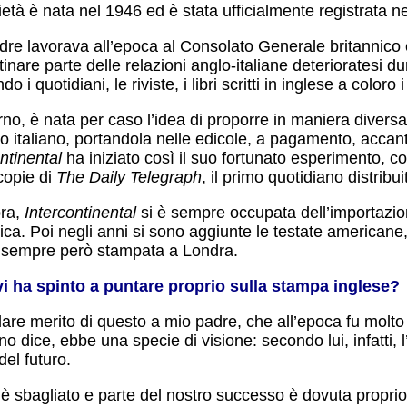
età è nata nel 1946 ed è stata ufficialmente registrata n
dre lavorava all’epoca al Consolato Generale britannic
stinare parte delle relazioni anglo-italiane deterioratesi dur
do i quotidiani, le riviste, i libri scritti in inglese a coloro
no, è nata per caso l’idea di proporre in maniera diversa
o italiano, portandola nelle edicole, a pagamento, accant
ontinental
ha iniziato così il suo fortunato esperimento,
copie di
The Daily Telegraph
, il primo quotidiano distribui
ora,
Intercontinental
si è sempre occupata dell’importazio
nica. Poi negli anni si sono aggiunte le testate american
 sempre però stampata a Londra.
i ha spinto a puntare proprio sulla stampa inglese?
are merito di questo a mio padre, che all’epoca fu molt
o dice, ebbe una specie di visione: secondo lui, infatti, 
del futuro.
è sbagliato e parte del nostro successo è dovuta proprio 