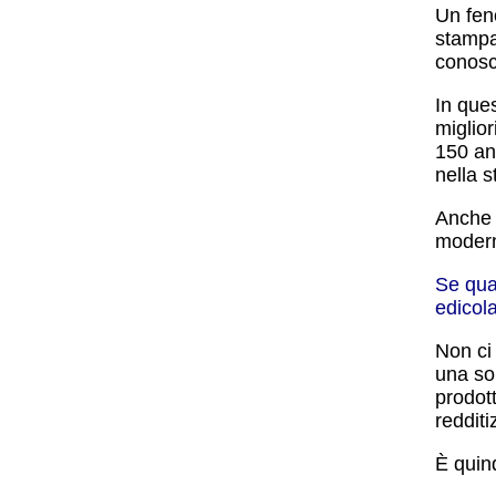
Un fen
stampa 
conosc
In quest
miglior
150 ann
nella 
Anche 
moderna
Se qua
edicol
Non ci 
una so
prodott
redditi
È quind