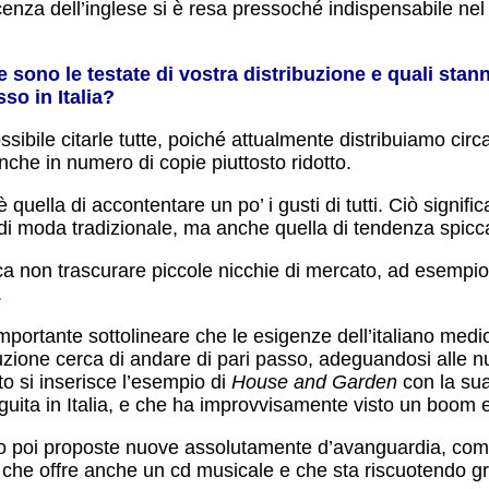
enza dell’inglese si è resa pressoché indispensabile ne
 sono le testate di vostra distribuzione e quali st
so in Italia?
sibile citarle tutte, poiché attualmente distribuiamo circ
nche in numero di copie piuttosto ridotto.
è quella di accontentare un po’ i gusti di tutti. Ciò signif
a di moda tradizionale, ma anche quella di tendenza spicc
ica non trascurare piccole nicchie di mercato, ad esempio
.
importante sottolineare che le esigenze dell’italiano med
buzione cerca di andare di pari passo, adeguandosi alle n
o si inserisce l’esempio di
House and Garden
con la sua
guita in Italia, e che ha improvvisamente visto un boom 
o poi proposte nuove assolutamente d’avanguardia, come l
, che offre anche un cd musicale e che sta riscuotendo 