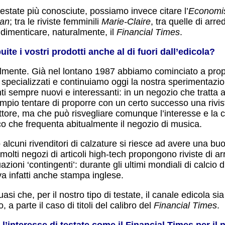
testate più conosciute, possiamo invece citare l’
Economi
ian
; tra le riviste femminili
Marie-Claire
, tra quelle di ar
dimenticare, naturalmente, il
Financial Times
.
buite i vostri prodotti anche al di fuori dall’edicola?
lmente. Già nel lontano 1987 abbiamo cominciato a propor
 specializzati e continuiamo oggi la nostra sperimentazio
nti sempre nuovi e interessanti: in un negozio che tratta
mpio tentare di proporre con un certo successo una rivis
ttore, ma che può risvegliare comunque l’interesse e la cu
co che frequenta abitualmente il negozio di musica.
alcuni rivenditori di calzature si riesce ad avere una buon
molti negozi di articoli high-tech propongono riviste di 
uazioni ‘contingenti’: durante gli ultimi mondiali di calcio di
a infatti anche stampa inglese.
uasi che, per il nostro tipo di testate, il canale edicola s
o, a parte il caso di titoli del calibro del
Financial Times
.
 l’interesse di testate come il Financial Times per il 