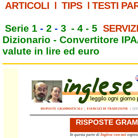
ARTICOLI
|
TIPS
|
TESTI PA
Serie 1
-
2
-
3
-
4
-
5
SERVIZ
Dizionario -
Convertitore IP
valute in lire ed euro
RISPOSTE GRAMMATICALI
|
ESERCIZI DI TRADUZIONE
|
EDI
RISPOSTE
GRAMM
In questa parte di
Inglese con noi
ospiti