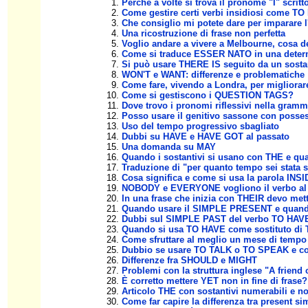
Perché a volte si trova il pronome "I" scrit
Come gestire certi verbi insidiosi come TO
Che consiglio mi potete dare per imparare 
Una ricostruzione di frase non perfetta
Voglio andare a vivere a Melbourne, cosa de
Come si traduce ESSER NATO in una determ
Si può usare THERE IS seguito da un sosta
WON'T e WANT: differenze e problematiche
Come fare, vivendo a Londra, per migliorare
Come si gestiscono i QUESTION TAGS?
Dove trovo i pronomi riflessivi nella gramm
Posso usare il genitivo sassone con posses
Uso del tempo progressivo sbagliato
Dubbi su HAVE e HAVE GOT al passato
Una domanda su MAY
Quando i sostantivi si usano con THE e q
Traduzione di "per quanto tempo sei stata 
Cosa significa e come si usa la parola INS
NOBODY e EVERYONE vogliono il verbo al s
In una frase che inizia con THEIR devo mett
Quando usare il SIMPLE PRESENT e qua
Dubbi sul SIMPLE PAST del verbo TO HAVE n
Quando si usa TO HAVE come sostituto di
Come sfruttare al meglio un mese di tempo p
Dubbio se usare TO TALK o TO SPEAK e co
Differenze fra SHOULD e MIGHT
Problemi con la struttura inglese "A friend 
È corretto mettere YET non in fine di frase?
Articolo THE con sostantivi numerabili e n
Come far capire la differenza tra present s