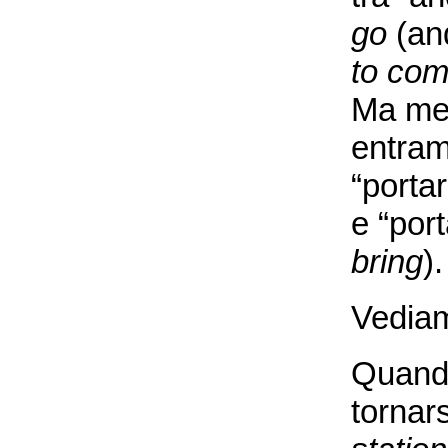
go
(and
to co
Ma men
entramb
“porta
e “por
bring
).
Vediam
Quando
tornar