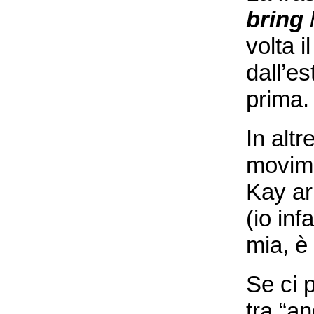
bring
volta 
dall’es
prima.
In alt
movime
Kay ar
(io inf
mia, è 
Se ci 
tra “a