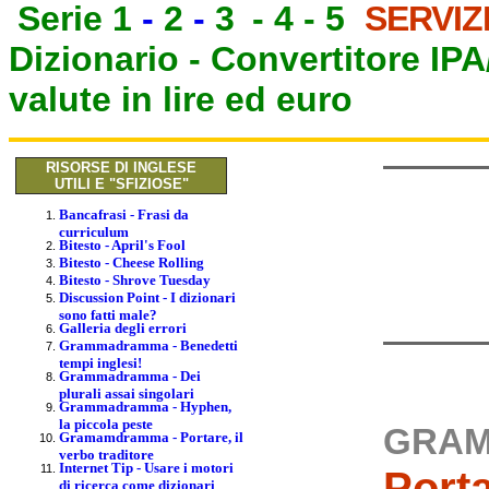
Serie 1
-
2
-
3
-
4
-
5
SERVIZ
Dizionario -
Convertitore IP
valute in lire ed euro
RISORSE DI INGLESE
UTILI E "SFIZIOSE"
Bancafrasi - Frasi da
curriculum
Bitesto - April's Fool
Bitesto - Cheese Rolling
Bitesto - Shrove Tuesday
Discussion Point - I dizionari
sono fatti male?
Galleria degli errori
Grammadramma - Benedetti
tempi inglesi!
Grammadramma - Dei
plurali assai singolari
Grammadramma - Hyphen,
la piccola peste
GRA
Gramamdramma - Portare, il
verbo traditore
Internet Tip - Usare i motori
Porta
di ricerca come dizionari