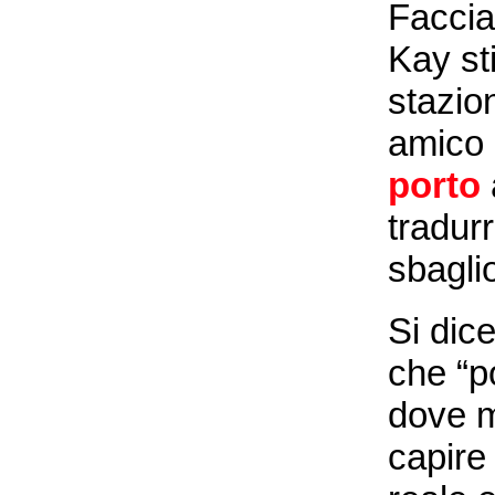
Facci
Kay st
stazio
amico 
porto
tradur
sbagli
Si dic
che “p
dove m
capire