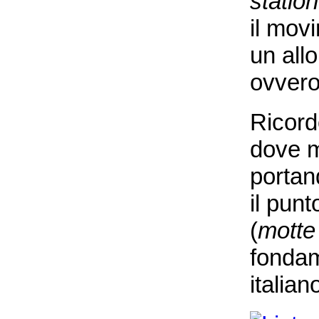
station
il mov
un all
ovvero
Ricord
dove m
portan
il punt
(
motte
fondam
italia