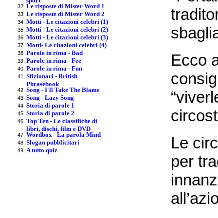
Le risposte di Mister Word 1
tradito
Le risposte di Mister Word 2
Motti - Le citazioni celebri (1)
sbagli
Motti - Le citazioni celebri (2)
Motti - Le citazioni celebri (3)
Motti- Le citazioni celebri (4)
Parole in rima - Bad
Ecco al
Parole in rima - Fee
Parole in rima - Fun
consig
Sfizionari - British
Phrasebook
Song - I'll Take The Blame
“viver
Song - Lazy Song
Storia di parole 1
circos
Storia di parole 2
Top Ten - Le classifiche di
libri, dischi, film e DVD
Wordbox - La parola Mind
Le cir
Slogan pubblicitari
A tutto quiz
per tr
innanz
all’azi