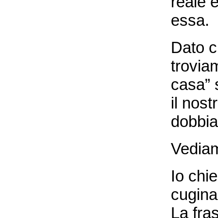
reale e
essa.
Dato c
trovia
casa” 
il nos
dobbi
Vediam
Io chi
cugina
La fra