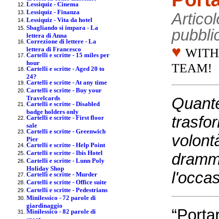
Lessiquiz - Cinema
Lessiquiz - Finanza
Articol
Lessiquiz - Vita da hotel
Sbagliando si impara - La
pubbli
lettera di Anna
Correzione di lettere - La
♥
lettera di Francesco
WITH
Cartelli e scritte - 15 miles per
hour
TEAM!
Cartelli e scritte - Aged 20 to
24?
Cartelli e scritte - At any time
Cartelli e scritte - Buy your
Travelcards
Quante
Cartelli e scritte - Disabled
badge holders only
trasfo
Cartelli e scritte - First floor
sale
Cartelli e scritte - Greenwich
volontà
Pier
Cartelli e scritte - Help Point
Cartelli e scritte - Ibis Hotel
dramma
Cartelli e scritte - Lunn Poly
Holiday Shop
l'occa
Cartelli e scritte - Murder
Cartelli e scritte - Office suite
Cartelli e scritte - Pedestrians
Minilessico - 72 parole di
giardinaggio
“Porta
Minilessico - 82 parole di
sport