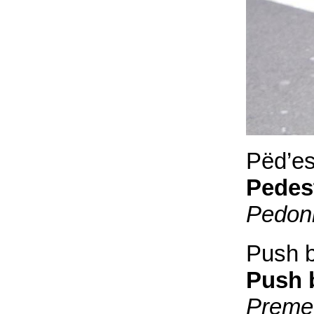
Pëd’es
Pedes
Pedon
Push b
Push 
Premet