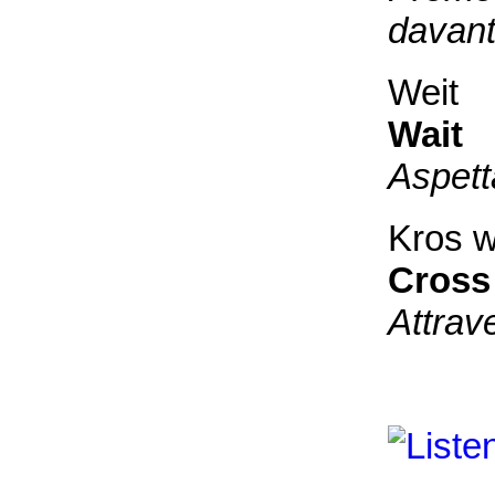
davant
Weit
Wait
Aspett
Kros w
Cross
Attrav