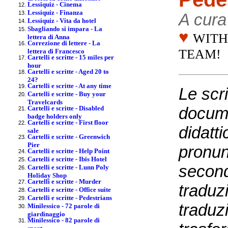
Lessiquiz - Cinema
Lessiquiz - Finanza
A cura
Lessiquiz - Vita da hotel
Sbagliando si impara - La
♥
WITH
lettera di Anna
Correzione di lettere - La
TEAM!
lettera di Francesco
Cartelli e scritte - 15 miles per
hour
Cartelli e scritte - Aged 20 to
24?
Cartelli e scritte - At any time
Le scri
Cartelli e scritte - Buy your
Travelcards
docum
Cartelli e scritte - Disabled
badge holders only
Cartelli e scritte - First floor
didatti
sale
Cartelli e scritte - Greenwich
Pier
pronun
Cartelli e scritte - Help Point
Cartelli e scritte - Ibis Hotel
seconda
Cartelli e scritte - Lunn Poly
Holiday Shop
Cartelli e scritte - Murder
traduzi
Cartelli e scritte - Office suite
Cartelli e scritte - Pedestrians
traduzi
Minilessico - 72 parole di
giardinaggio
Minilessico - 82 parole di
sport