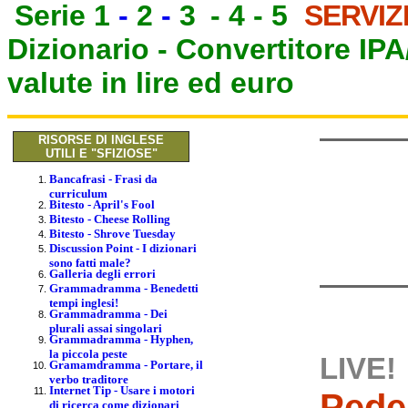
Serie 1
-
2
-
3
-
4
-
5
SERVIZ
Dizionario -
Convertitore IP
valute in lire ed euro
RISORSE DI INGLESE
UTILI E "SFIZIOSE"
Bancafrasi - Frasi da
curriculum
Bitesto - April's Fool
Bitesto - Cheese Rolling
Bitesto - Shrove Tuesday
Discussion Point - I dizionari
sono fatti male?
Galleria degli errori
Grammadramma - Benedetti
tempi inglesi!
Grammadramma - Dei
plurali assai singolari
Grammadramma - Hyphen,
la piccola peste
LIVE!
Gramamdramma - Portare, il
verbo traditore
Internet Tip - Usare i motori
Pede
di ricerca come dizionari