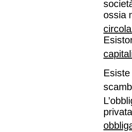
societ
ossia 
circol
Esisto
capita
Esiste
scamb
L’obbl
privat
obblig