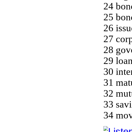
24 bon
25 bon
26 issu
27 cor
28 gov
29 loa
30 inte
31 mat
32 mut
33 sav
34 mov