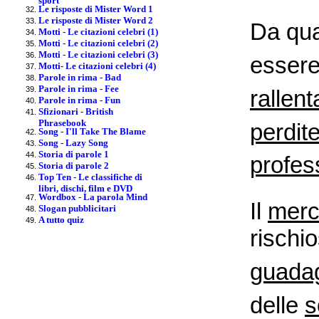
Le risposte di Mister Word 1
Le risposte di Mister Word 2
Da qua
Motti - Le citazioni celebri (1)
Motti - Le citazioni celebri (2)
Motti - Le citazioni celebri (3)
essere
Motti- Le citazioni celebri (4)
Parole in rima - Bad
Parole in rima - Fee
rallen
Parole in rima - Fun
Sfizionari - British
Phrasebook
perdit
Song - I'll Take The Blame
Song - Lazy Song
Storia di parole 1
profes
Storia di parole 2
Top Ten - Le classifiche di
libri, dischi, film e DVD
Wordbox - La parola Mind
Il
merc
Slogan pubblicitari
A tutto quiz
rischi
guada
delle
s