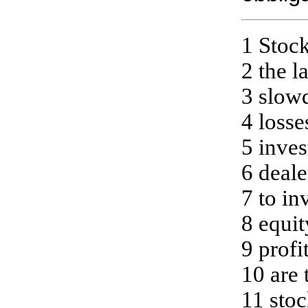
1 Stoc
2 the l
3 slo
4 losse
5 inves
6 deale
7 to in
8 equi
9 profi
10 are 
11 stoc