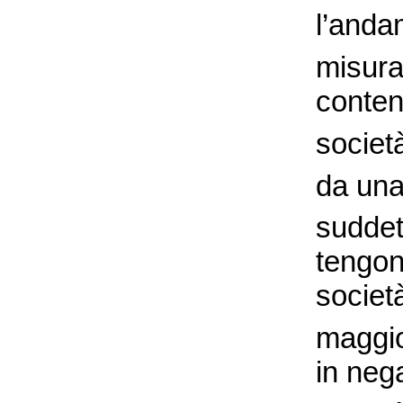
l’anda
misura
conten
societ
da un
suddet
tengon
societ
maggio
in nega