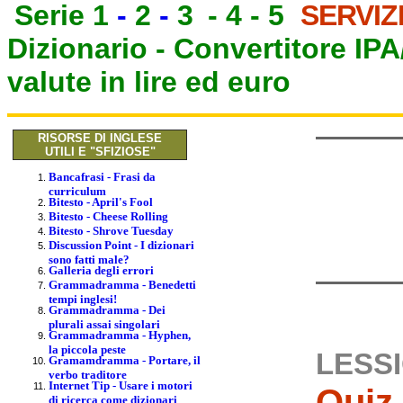
Serie 1
-
2
-
3
-
4
-
5
SERVIZ
Dizionario -
Convertitore IP
valute in lire ed euro
RISORSE DI INGLESE
UTILI E "SFIZIOSE"
Bancafrasi - Frasi da
curriculum
Bitesto - April's Fool
Bitesto - Cheese Rolling
Bitesto - Shrove Tuesday
Discussion Point - I dizionari
sono fatti male?
Galleria degli errori
Grammadramma - Benedetti
tempi inglesi!
Grammadramma - Dei
plurali assai singolari
Grammadramma - Hyphen,
la piccola peste
LESSI
Gramamdramma - Portare, il
verbo traditore
Internet Tip - Usare i motori
Quiz 
di ricerca come dizionari