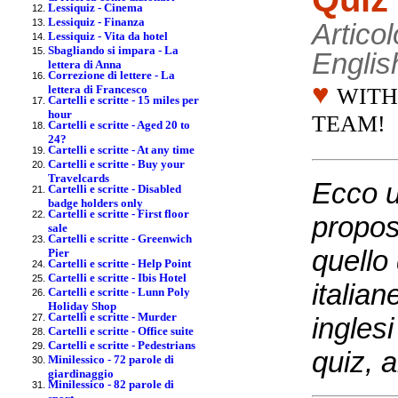
Lessiquiz - Cinema
Lessiquiz - Finanza
Articol
Lessiquiz - Vita da hotel
Sbagliando si impara - La
Englis
lettera di Anna
Correzione di lettere - La
♥
lettera di Francesco
WITH
Cartelli e scritte - 15 miles per
hour
TEAM!
Cartelli e scritte - Aged 20 to
24?
Cartelli e scritte - At any time
Cartelli e scritte - Buy your
Travelcards
Ecco u
Cartelli e scritte - Disabled
badge holders only
Cartelli e scritte - First floor
propos
sale
Cartelli e scritte - Greenwich
quello 
Pier
Cartelli e scritte - Help Point
Cartelli e scritte - Ibis Hotel
italian
Cartelli e scritte - Lunn Poly
Holiday Shop
Cartelli e scritte - Murder
inglesi
Cartelli e scritte - Office suite
Cartelli e scritte - Pedestrians
quiz, a
Minilessico - 72 parole di
giardinaggio
Minilessico - 82 parole di
sport