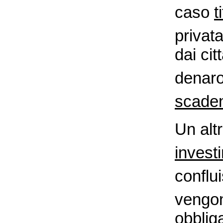
caso
t
privat
dai cit
denaro
scade
Un altr
invest
conflu
vengon
obblig