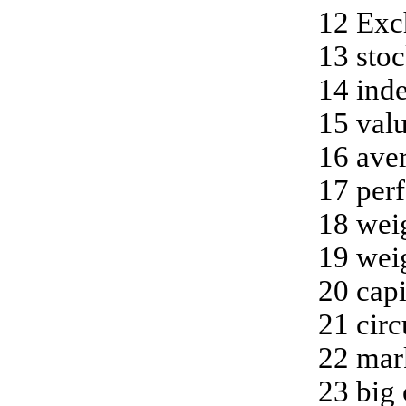
12 Exc
13 stoc
14 ind
15 val
16 ave
17 per
18 wei
19 wei
20
capi
21 circ
22 mar
23 big 