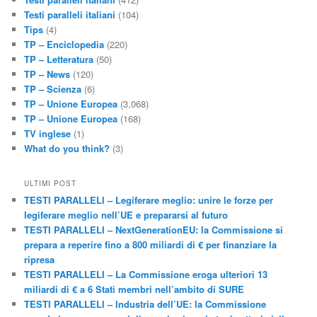
Testi paralleli italiani
(104)
Tips
(4)
TP – Enciclopedia
(220)
TP – Letteratura
(50)
TP – News
(120)
TP – Scienza
(6)
TP – Unione Europea
(3,068)
TP – Unione Europea
(168)
TV inglese
(1)
What do you think?
(3)
ULTIMI POST
TESTI PARALLELI – Legiferare meglio: unire le forze per
legiferare meglio nell’UE e prepararsi al futuro
TESTI PARALLELI – NextGenerationEU: la Commissione si
prepara a reperire fino a 800 miliardi di € per finanziare la
ripresa
TESTI PARALLELI – La Commissione eroga ulteriori 13
miliardi di € a 6 Stati membri nell’ambito di SURE
TESTI PARALLELI – Industria dell’UE: la Commissione