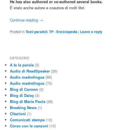
He has also authored or co-authored several books.
È stato anche autore e coautore di molti libri.
Continue reading
→
Posted in
Testi paralleli
,
TP - Enciclopedia
|
Leave a reply
CATEGORIE
A te la parola
(3)
Audio di ReadSpeaker
(26)
Audio madrelingua
(95)
Audio madrelingua
(73)
Blog di Carmen
(2)
Blog di Daisy
(4)
Blog di Maria Paola
(38)
Breaking News
(1)
Citazioni
(1)
Comunicati stampa
(13)
Corso con le canzoni
(10)