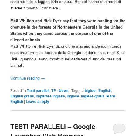
cacciatori della leggendaria creatura Bigfoot hanno affermato di
averne ritrovato il cadavere .
Matt Whitton and Rick Dyer say that they were hunting for the
creature in the forests of Northeastern Georgia in the United
States when they came across the corpse of one of the
alleged animals.
Matt Whitton e Rick Dyer dicono che stavano andando in cerca
della creatura nelle foreste della Georgia nordorientale, negli Stati
Uniti, quando si sono imbattuti nel cadavere di uno dei presunti
animali.
Continue reading
→
Posted in
Testi paralleli
,
TP - News
|
Tagged
bigfoot
,
English
,
English gratis
,
imparare inglese
,
inglese
,
inglese gratis
,
learn
English
|
Leave a reply
TESTI PARALLELI – Google
Launches Web Browser,