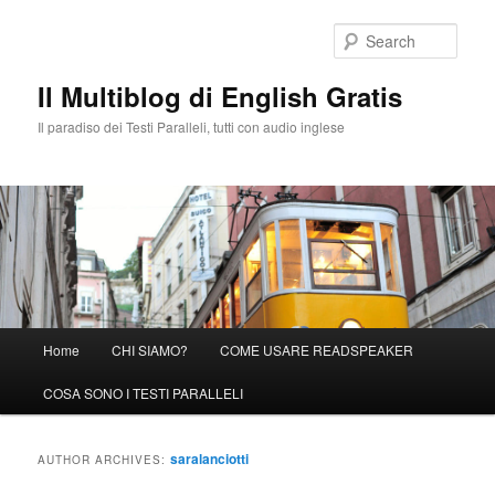
Sear
Il Multiblog di English Gratis
Il paradiso dei Testi Paralleli, tutti con audio inglese
Main menu
Home
CHI SIAMO?
COME USARE READSPEAKER
Skip to primary content
Skip to secondary content
COSA SONO I TESTI PARALLELI
saralanciotti
AUTHOR ARCHIVES: