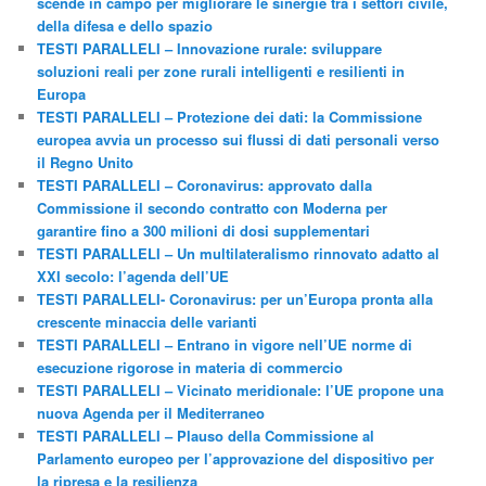
scende in campo per migliorare le sinergie tra i settori civile,
della difesa e dello spazio
TESTI PARALLELI – Innovazione rurale: sviluppare
soluzioni reali per zone rurali intelligenti e resilienti in
Europa
TESTI PARALLELI – Protezione dei dati: la Commissione
europea avvia un processo sui flussi di dati personali verso
il Regno Unito
TESTI PARALLELI – Coronavirus: approvato dalla
Commissione il secondo contratto con Moderna per
garantire fino a 300 milioni di dosi supplementari
TESTI PARALLELI – Un multilateralismo rinnovato adatto al
XXI secolo: l’agenda dell’UE
TESTI PARALLELI- Coronavirus: per un’Europa pronta alla
crescente minaccia delle varianti
TESTI PARALLELI – Entrano in vigore nell’UE norme di
esecuzione rigorose in materia di commercio
TESTI PARALLELI – Vicinato meridionale: l’UE propone una
nuova Agenda per il Mediterraneo
TESTI PARALLELI – Plauso della Commissione al
Parlamento europeo per l’approvazione del dispositivo per
la ripresa e la resilienza