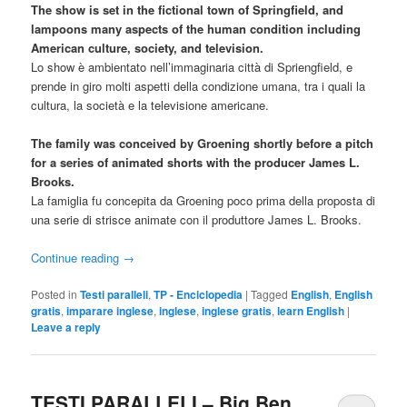
The show is set in the fictional town of Springfield, and
lampoons many aspects of the human condition including
American culture, society, and television.
Lo show è ambientato nell’immaginaria città di Spriengfield, e
prende in giro molti aspetti della condizione umana, tra i quali la
cultura, la società e la televisione americane.
The family was conceived by Groening shortly before a pitch
for a series of animated shorts with the producer James L.
Brooks.
La famiglia fu concepita da Groening poco prima della proposta di
una serie di strisce animate con il produttore James L. Brooks.
Continue reading
→
Posted in
Testi paralleli
,
TP - Enciclopedia
|
Tagged
English
,
English
gratis
,
imparare inglese
,
inglese
,
inglese gratis
,
learn English
|
Leave a reply
TESTI PARALLELI – Big Ben