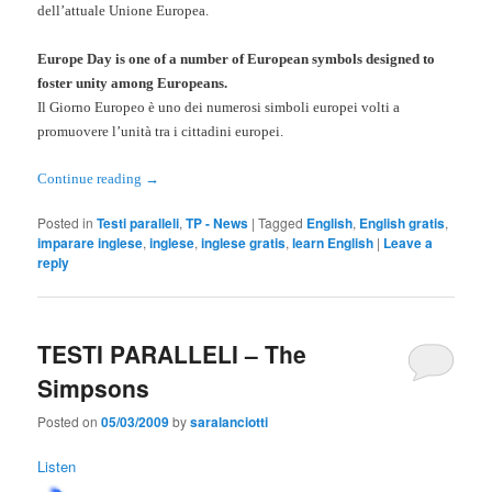
dell’attuale Unione Europea.
Europe Day is one of a number of European symbols designed to
foster unity among Europeans.
Il Giorno Europeo è uno dei numerosi simboli europei volti a
promuovere l’unità tra i cittadini europei.
Continue reading
→
Posted in
Testi paralleli
,
TP - News
|
Tagged
English
,
English gratis
,
imparare inglese
,
inglese
,
inglese gratis
,
learn English
|
Leave a
reply
TESTI PARALLELI – The
Simpsons
Posted on
05/03/2009
by
saralanciotti
Listen