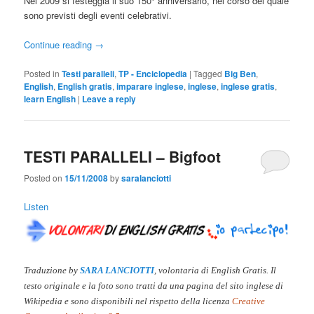
Nel 2009 si festeggia il suo 150° anniversario, nel corso del quale
sono previsti degli eventi celebrativi.
Continue reading
→
Posted in
Testi paralleli
,
TP - Enciclopedia
|
Tagged
Big Ben
,
English
,
English gratis
,
imparare inglese
,
inglese
,
inglese gratis
,
learn English
|
Leave a reply
TESTI PARALLELI – Bigfoot
Posted on
15/11/2008
by
saralanciotti
Listen
Traduzione by
SARA LANCIOTTI
, volontaria di English Gratis. Il
testo originale e la foto sono tratti da una pagina del sito inglese di
Wikipedia e sono disponibili nel rispetto della licenza
Creative