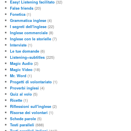
Easy! Listening facilitato
(32)
False friends
(20)
Fonetica
(1)
Grammatica inglese
(4)
I segreti dell'inglese
(22)
Inglese commerciale
(8)
Inglese con le storielle
(7)
Interviste
(1)
Le tue domande
(6)
Listening+subtitles
(225)
Magic Audio
(2)
Magic Video
(18)
Mr. Word
(1)
Progetti di volontariato
(1)
Proverbi inglesi
(4)
Quiz al volo
(5)
Ricette
(1)
Riflessioni sull'inglese
(2)
Risorse dei volontari
(1)
Schede parole
(5)
Testi paralleli
(688)
Testi paralleli italiani
(412)