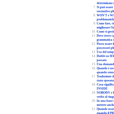
determinata c
Si può usare THERE IS seguito da un
sostantivo pl
WON'T e WANT: diff
problematich
Come fare, vivendo a Londra, per
migliorare l'
Come 
Dove trovo i pronomi riflessivi nella
grammatica d
Posso usare il genitivo sassone c
possessori pl
Dubbi su HAVE e HAVE 
passato
Quando i sostantivi si usano con THE e
quando sen
Traduzione di "per quanto tempo 
stata sposat
Cosa significa e come si usa la pa
INSIDE
NOBODY e EVERYONE vogliono il
verbo al sing
In una frase che inizia con THEIR devo
mettere anche
Quando usare il SIMPLE PRESE
quando il