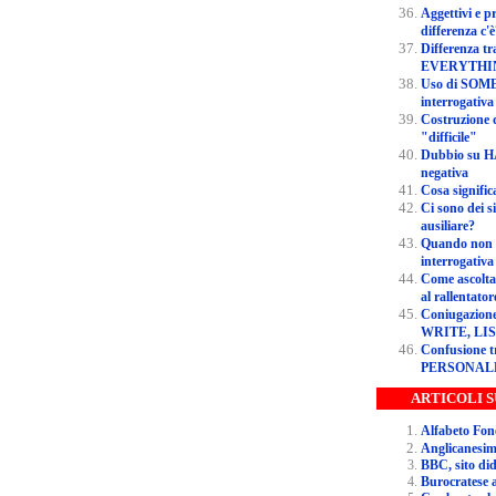
Aggettivi e pronomi possessivi, che
differenza c'
Differenza tra ANYTHIN
EVERYTHI
Uso di SOMETHING in una frase
interrogativa
Costruzione di una frase in
"difficile"
Dubbio su HAVE e HAVE GO
negativa
Ci sono dei significati di WILL non come
ausiliare?
Quando non si usa DO nella 
interrogativa
Come ascoltare l'audio di ReadS
al rallentator
Coniugazione al simple pre
WRITE, LI
Confusione tra PRO
PERSONALE
ARTICOLI 
Anglicanesi
BBC, s
Burocratese 