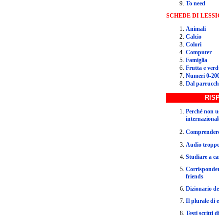
To need
SCHEDE
DI LESS
Animali
Calcio
Colori
Computer
Famiglia
Frutta e ver
Numeri 0-20
Dal parrucch
RIS
Perché non us
internazional
Comprendere 
Audio troppo
Studiare a ca
Corrispondere
friends
Dizionario de
Il plurale di 
Testi scritti d