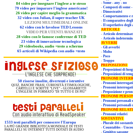
-
Some - any - no
8
4 video per insegnare l'inglese a te stesso
-
Composti di some -
79 video per imparare l'inglese americano!
-
Dimostrativi
26 video per capire meglio la grammatica
-
Comportamento e ruo
32
video con Julian, il super-teacher UK
-
Il comparativo degli
LEZIONI MULTIMEDIALI ONLINE
-
Il superlativo degli 
62 video con le favolose TED Lessons
ARTICOLI
VIDEO PER UTENTI AVANZATI
-
Articolo determinat
28 video con le famose conferenze di TED
-
Articolo indetermi
23
video di innovazione tecnologica
AVVERBI
29 videobooks, audio +testo a schermo
-
Gli avverbi
65 articoli di Wikipedia con audio +testo
-
Molto
-
Poco
-
Troppo
PREPOSIZIONI
-
Preposizioni di luog
-
Preposizioni di tem
PRONOMI I
50 risorse insolite, divertenti e istruttive
-
Pronomi interrogati
QUIZ, BANCHE FRASI, CURIOSITÀ ETIMOLOGICHE,
-
Pronomi interrogati
CARTELLI E SCRITTE "LIVE" - GLOSSARIETTI
-
Preposizione e pron
L'INGLESE IN FORMATO "DI TUTTO E DI PIÙ"
PRONOMI PER
-
Pronomi personali 
-
Pronomi personali
PRONOMI RELATI
-
Pronomi relativi
SOSTANTIVI
1533 testi paralleli per conoscere l'Europa
-
Plurale dei sostanti
LA PIÙ GRANDE BIBLIOTECA MONDIALE DI TESTI
-
Countables - Uncou
PARALLELI SU INTERNET TUTTI DOTATI DI AUDIO
-
Genitivo sassone