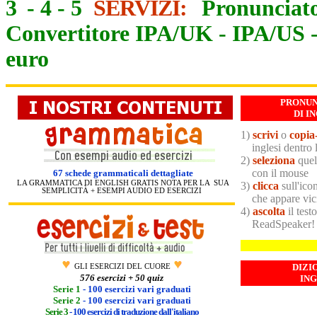
3
-
4
-
5
SERVIZI:
Pronunciato
Convertitore IPA/UK
-
IPA/US
euro
PRONU
DI I
1)
scrivi
o
copia
2)
seleziona
quel
con il mouse
67 schede grammaticali dettagliate
LA GRAMMATICA DI ENGLISH GRATIS NOTA PER LA SUA
3)
clicca
sull'ico
SEMPLICITÀ + ESEMPI AUDIO ED ESERCIZI
che appare vicin
4)
ascolta
il test
ReadSpeaker!
DIZI
GLI ESERCIZI DEL CUORE
576
esercizi + 50 quiz
IN
Serie 1
- 100 esercizi vari graduati
Serie 2
- 100 esercizi vari graduati
Serie 3
- 100 esercizi di traduzione dall'italiano