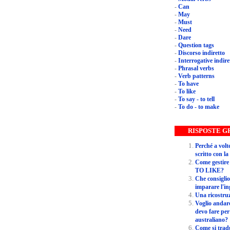
-
Can
-
May
-
Must
-
Need
-
Dare
-
Question tags
-
Discorso indiretto
-
Interrogative in
-
Phrasal verbs
-
Verb patterns
-
To have
-
To like
-
To say - to tell
-
To do - to make
RI
Perché a volte si trova il pro
scritto con l
Come gestire certi verbi insidiosi com
TO LIKE?
Che consiglio mi potete dare p
imparare l'i
Una ricos
Voglio andare a vivere a Melbourne, 
devo fare per
australiano?
Come si traduce ESSER NATO in una