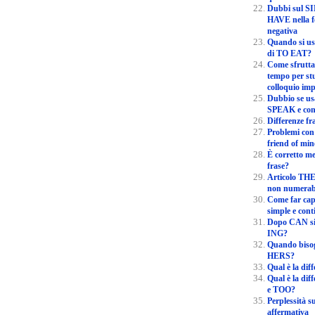
Dubbi sul SIMPLE PAST del verbo TO
HAVE nella f
negativa
Quando si usa TO HAVE come sost
di TO EAT?
Come sfruttare al meglio un m
tempo per stu
colloq
Dubbio se usare TO TALK o TO
SPEAK e con 
Problemi con la struttura ing
friend of mi
È corretto mettere YET non in fine di
frase?
Articolo THE con sostantivi numerabil
non numerabi
Come far capire la differenza tr
simple e con
Dopo CAN si può mettere la
ING?
Quando bisogna usare HER 
HERS?
Qual
Qual è la differenza, in inglese, fra ALSO
e TOO?
Perplessità sull'uso di ANY in frase
affermativa