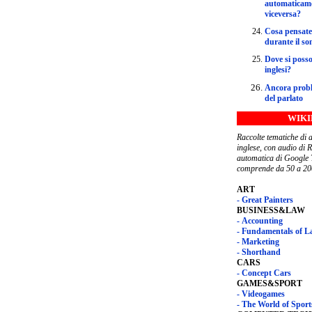
automaticament
viceversa?
Cosa pensate
durante il s
Dove si posso
inglesi?
Ancora probl
del parlato
WIK
Raccolte tematiche di a
inglese, con audio di ReadSpeaker e traduzione
automatica di Google Tran
comprende da 50 a 200
ART
- Great Painters
BUSINESS&LAW
- Accounting
- Fundamentals of 
- Marketing
- Shorthand
CARS
- Concept Cars
GAMES&SPORT
- Videogames
- The World of Sport