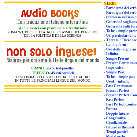
VERBI
-
-
-
-
Generalità 
-
425 classici con pronuncia e traduzione
-
To be - simple pres
ROMANZI, POESIE, TEATRO + I CLASSICI DEL PENSIERO,
-
DELLA POLITICA E DELLA SCIENZA
-
There is • There are
-
La -i
ng form
-
Uso della -ing form
-
Infinito
-
Simple Present
-
Present Continuou
-
Imperativo
FRANCESE
• 50 testi paralleli
-
Simple Past
TEDESCO
• 45 testi paralleli
-
To be - simple past
TESTI PARALLELI, VIDEO DIDATTICI E ALTRO
IN TUTTE LE PRINCIPALI LINGUE DEL MONDO
-
Used + infinito
-
Past Continuous
-
Present Perfect
-
Present Perf
-
Past Perfect
-
Past Perfect C
-
Futuro
-
Doppio futuro
-
Congiuntivo
-
Condizionale
-
Future in the past
-
Tempi passivi
-
Modal verbs