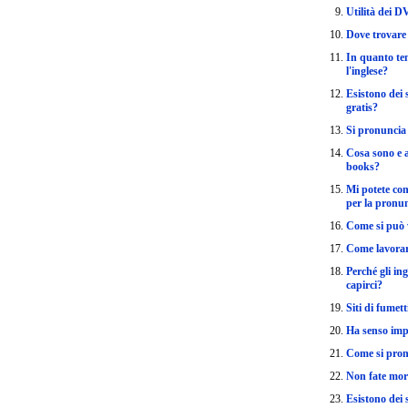
Utilità dei D
Dove trovare i
In quanto te
l'inglese?
Esistono dei s
gratis?
Si pronuncia 
Cosa sono e a
books?
Mi potete con
per la pronun
Come si può v
Come lavora
Perché gli in
capirci?
Siti di fumet
Ha senso impa
Come si pron
Non fate mor
Esistono dei 