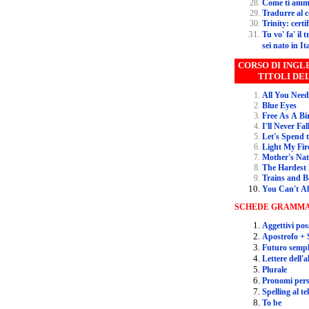
Come 
Tradurre al 
Trinity:
Tu vo' fa' il traduttore, il traduttore... ma
sei nato in It
CORSO DI INGLESE 
TITOLI DE
All You Need
Blue Eyes
Free As A Bi
I'll Never Fa
Let's Spend 
Light My Fir
Mother's Na
The Hardest 
Trains and B
You Can't A
SCHEDE GRAMMA
Aggettivi pos
Apostrofo + 
Futuro sempl
Lettere dell'a
Plurale
Pronomi pers
Spelling al te
To be