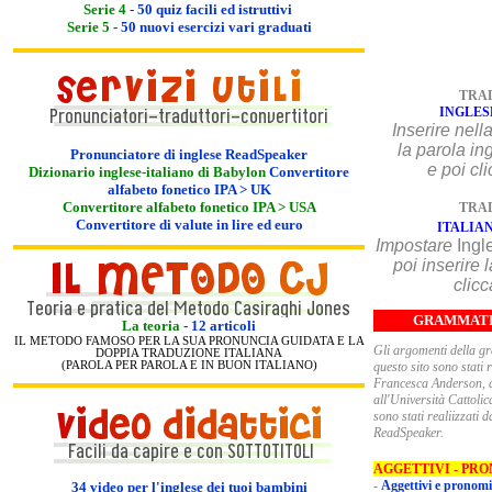
Serie 4
- 50 quiz facili ed istruttivi
Serie 5
- 50 nuovi esercizi vari graduati
TRA
INGLES
Inserire
nell
la p
Pronunciatore di inglese ReadSpeaker
e poi cl
Dizionario inglese-italiano di Babylon
Convertitore
alfabeto fonetico IPA > UK
Convertitore alfabeto fonetico IPA > USA
TRA
Convertitore di valute in lire ed euro
ITALIAN
Impostare
Ingl
poi inserire 
clic
GRAMMATI
La teoria
-
12 articoli
IL METODO FAMOSO PER LA SUA PRONUNCIA GUIDATA E LA
Gli argomenti della
gr
DOPPIA TRADUZIONE ITALIANA
(PAROLA PER PAROLA E IN BUON ITALIANO)
questo sito sono stati 
Francesca Anderson, docent
all'Università Cattolic
sono stati realiizzati da noi. L'audio è a cura di
ReadSpeaker.
AGGETTIVI - PR
-
Aggettivi e pronomi
34 video per l'inglese de
i tuoi bambini