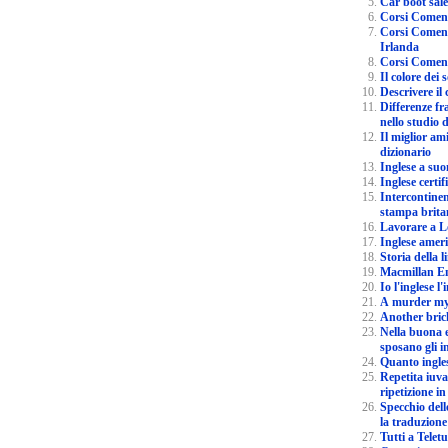
Car boot sa
Corsi Comenius per i
Irlanda
Il colore dei 
Descrivere il 
Differenze fra vid
nello studio d
Il miglior amico di chi studia: il
dizionario
Inglese a suo
Inglese certif
Intercontinen
stampa britan
Lavorare a 
Inglese amer
Storia de
Mac
Io l'inglese 
A m
Anothe
Nella buona e ne
sposano gli in
Repetita iuva
ripetizione in
Specchio del
la traduzione
Tutti a 