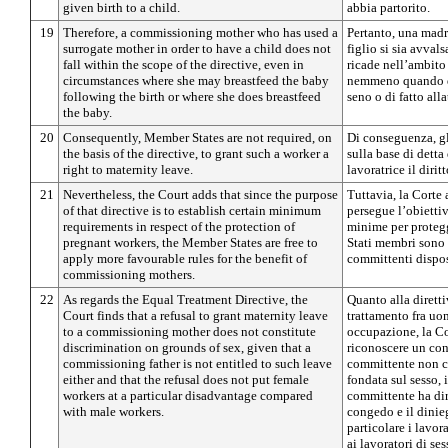
given birth to a child.
abbia partorito.
19
Therefore, a commissioning mother who has used a
Pertanto, una madr
surrogate mother in order to have a child does not
figlio si sia avval
fall within the scope of the directive, even in
ricade nell’ambito 
circumstances where she may breastfeed the baby
nemmeno quando do
following the birth or where she does breastfeed
seno o di fatto all
the baby.
20
Consequently, Member States are not required, on
Di conseguenza, gl
the basis of the directive, to grant such a worker a
sulla base di detta
right to maternity leave.
lavoratrice il diri
21
Nevertheless, the Court adds that since the purpose
Tuttavia, la Corte 
of that directive is to establish certain minimum
persegue l’obiettiv
requirements in respect of the protection of
minime per protegge
pregnant workers, the Member States are free to
Stati membri sono l
apply more favourable rules for the benefit of
committenti dispos
commissioning mothers.
22
As regards the Equal Treatment Directive, the
Quanto alla dirett
Court finds that a refusal to grant maternity leave
trattamento fra uo
to a commissioning mother does not constitute
occupazione, la Cor
discrimination on grounds of sex, given that a
riconoscere un co
commissioning father is not entitled to such leave
committente non c
either and that the refusal does not put female
fondata sul sesso,
workers at a particular disadvantage compared
committente ha diri
with male workers.
congedo e il dinie
particolare i lavor
ai lavoratori di se