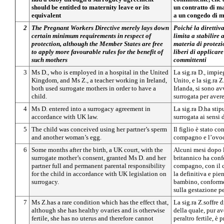
should be entitled to maternity leave or its
un contratto di ma
equivalent
a un congedo di m
2
The Pregnant Workers Directive merely lays down
Poiché la direttiva
certain minimum requirements in respect of
limita a stabilire
protection, although the Member States are free
materia di protezi
to apply more favourable rules for the benefit of
liberi di applicar
such mothers
committenti
3
Ms D., who is employed in a hospital in the United
La sig.ra D., impi
Kingdom, and Ms Z., a teacher working in Ireland,
Unito, e la sig.ra 
both used surrogate mothers in order to have a
Irlanda, si sono a
child.
surrogata per avere
4
Ms D. entered into a surrogacy agreement in
La sig.ra D.ha stip
accordance with UK law.
surrogata ai sensi d
5
The child was conceived using her partner’s sperm
Il figlio è stato c
and another woman’s egg.
compagno e l’ovoci
6
Some months after the birth, a UK court, with the
Alcuni mesi dopo l
surrogate mother’s consent, granted Ms D. and her
britannico ha confe
partner full and permanent parental responsibility
compagno, con il c
for the child in accordance with UK legislation on
la definitiva e pie
surrogacy.
bambino, conforme
sulla gestazione pe
7
Ms Z.has a rare condition which has the effect that,
La sig.ra Z.soffre 
although she has healthy ovaries and is otherwise
della quale, pur a
fertile, she has no uterus and therefore cannot
peraltro fertile, è 