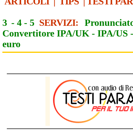
ARTICOLI
|
TIPS
|
TESTI PA
3
-
4
-
5
SERVIZI:
Pronunciato
Convertitore IPA/UK
-
IPA/US
euro