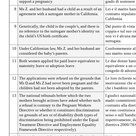
support a pregnancy.
grado di sostenere
8
Ms Z. and her husband had a child as a result of an
Lei e il marito han
agreement with a surrogate mother in California.
contratto stipulat
California.
9
Genetically, the child is the couple’s, and there is
Dal punto di vista 
no reference to the surrogate mother’s identity on
coppia e sul suo ce
the child’s US birth certificate.
non vi è alcuna me
surrogata.
10
Under Californian law, Ms Z. and her husband are
Conformemente al di
considered the baby’s parents.
suo marito sono co
11
Both women applied for paid leave equivalent to
Le due donne hann
maternity leave or adoption leave.
equivalente a un c
congedo di adozio
12
The applications were refused on the grounds that
Le loro richieste s
Ms D.and Ms Z.had never been pregnant and the
motivazione che es
children had not been adopted by the parents.
che i bambini non e
13
The national tribunals before which the two
I giudici nazionali
mothers brought actions have asked whether such
madri committenti 
a refusal is contrary to the Pregnant Workers
contrario alla diret
Directive or whether it constitutes discrimination
se esso costituisc
on grounds of sex or of disability (both types of
sesso o sull’handi
discrimination being prohibited under the Equal
rispettivamente, d
Treatment Directive and Employment Equality
direttiva 2000/78/
Framework Directive respectively).