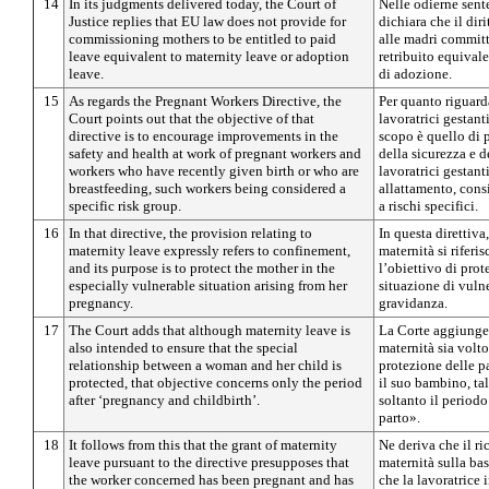
14
In its judgments delivered today, the Court of
Nelle odierne sente
Justice replies that EU law does not provide for
dichiara che il di
commissioning mothers to be entitled to paid
alle madri committ
leave equivalent to maternity leave or adoption
retribuito equival
leave.
di adozione.
15
As regards the Pregnant Workers Directive, the
Per quanto riguard
Court points out that the objective of that
lavoratrici gestanti
directive is to encourage improvements in the
scopo è quello di
safety and health at work of pregnant workers and
della sicurezza e d
workers who have recently given birth or who are
lavoratrici gestant
breastfeeding, such workers being considered a
allattamento, con
specific risk group.
a rischi specifici.
16
In that directive, the provision relating to
In questa direttiva
maternity leave expressly refers to confinement,
maternità si riferi
and its purpose is to protect the mother in the
l’obiettivo di prot
especially vulnerable situation arising from her
situazione di vulne
pregnancy.
gravidanza.
17
The Court adds that although maternity leave is
La Corte aggiunge
also intended to ensure that the special
maternità sia volto
relationship between a woman and her child is
protezione delle pa
protected, that objective concerns only the period
il suo bambino, tal
after ‘pregnancy and childbirth’.
soltanto il periodo
parto».
18
It follows from this that the grant of maternity
Ne deriva che il r
leave pursuant to the directive presupposes that
maternità sulla bas
the worker concerned has been pregnant and has
che la lavoratrice i