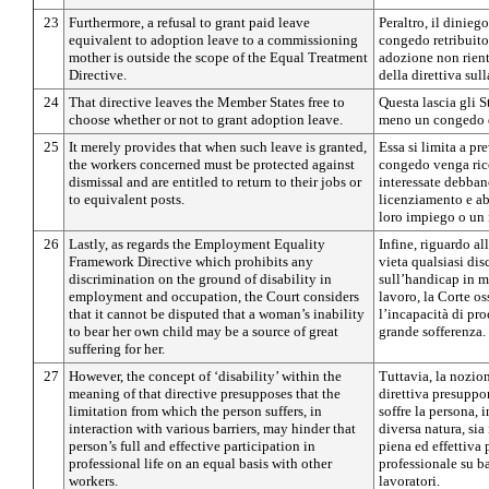
23
Furthermore, a refusal to grant paid leave
Peraltro, il dinie
equivalent to adoption leave to a commissioning
congedo retribuito
mother is outside the scope of the Equal Treatment
adozione non rient
Directive.
della direttiva sull
24
That directive leaves the Member States free to
Questa lascia gli S
choose whether or not to grant adoption leave.
meno un congedo 
25
It merely provides that when such leave is granted,
Essa si limita a pr
the workers concerned must be protected against
congedo venga rico
dismissal and are entitled to return to their jobs or
interessate debbano
to equivalent posts.
licenziamento e abb
loro impiego o un
26
Lastly, as regards the Employment Equality
Infine, riguardo a
Framework Directive which prohibits any
vieta qualsiasi di
discrimination on the ground of disability in
sull’handicap in m
employment and occupation, the Court considers
lavoro, la Corte o
that it cannot be disputed that a woman’s inability
l’incapacità di pr
to bear her own child may be a source of great
grande sofferenza.
suffering for her.
27
However, the concept of ‘disability’ within the
Tuttavia, la nozion
meaning of that directive presupposes that the
direttiva presuppo
limitation from which the person suffers, in
soffre la persona, 
interaction with various barriers, may hinder that
diversa natura, sia
person’s full and effective participation in
piena ed effettiva 
professional life on an equal basis with other
professionale su ba
workers.
lavoratori.