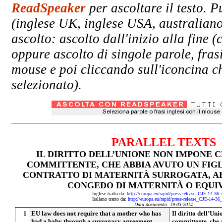
ReadSpeaker
per ascoltare il testo. P
(inglese UK, inglese USA, australiano
ascolto: ascolto dall'inizio alla fin
oppure ascolto di singole parole, fras
mouse e poi cliccando sull'iconcina ch
selezionato).
PARALLEL TEXTS
IL DIRITTO DELL’UNIONE NON IMPONE 
COMMITTENTE, CHE ABBIA AVUTO UN FIG
CONTRATTO DI MATERNITÀ SURROGATA, AB
CONGEDO DI MATERNITÀ O EQUI
Inglese tratto da:
http://europa.eu/rapid/press-release_CJE-14-36
Italiano tratto da:
http://europa.eu/rapid/press-release_CJE-14-36
Data documento: 19-03-2014
1
EU law does not require that a mother who has
Il diritto dell’U
had a baby through a surrogacy agreement
committente, che 