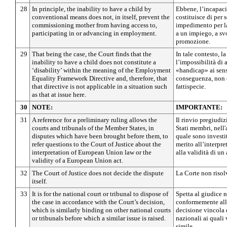
28
In principle, the inability to have a child by
Ebbene, l’incapaci
conventional means does not, in itself, prevent the
costituisce di per s
commissioning mother from having access to,
impedimento per l
participating in or advancing in employment.
a un impiego, a sv
promozione.
29
That being the case, the Court finds that the
In tale contesto, l
inability to have a child does not constitute a
l’impossibilità di 
‘disability’ within the meaning of the Employment
«handicap» ai sens
Equality Framework Directive and, therefore, that
conseguenza, non è
that directive is not applicable in a situation such
fattispecie.
as that at issue here.
30
NOTE:
IMPORTANTE:
31
A reference for a preliminary ruling allows the
Il rinvio pregiudiz
courts and tribunals of the Member States, in
Stati membri, nell
disputes which have been brought before them, to
quale sono investit
refer questions to the Court of Justice about the
merito all’interpre
interpretation of European Union law or the
alla validità di un
validity of a European Union act.
32
The Court of Justice does not decide the dispute
La Corte non risol
itself.
33
It is for the national court or tribunal to dispose of
Spetta al giudice n
the case in accordance with the Court’s decision,
conformemente alla
which is similarly binding on other national courts
decisione vincola 
or tribunals before which a similar issue is raised.
nazionali ai quali
simile.