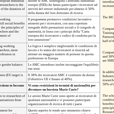
ropean Industrial
Inoltre le AMC sostengono i dottorati industriali
interdis
esearchers to the
europei (EID) che fanno partecipare i ricercatori ad
increasi
 of the duration of
attività del settore industriale per almeno il 50%
della durata del loro dottorato di ricerca.
The MCA
 working
Il programma promuove condizioni lavorative
ull social benefits
attraenti per i ricercatori, con una copertura
 the principles of
integrale delle prestazioni sociali e il congedo di
Companie
rchers and the
maternità, in linea con i principi della "Carta
Trainin
tment of
europea dei ricercatori e codice di condotta per la
Partners
loro assunzione".
half of 
ing working
La logica è semplice:migliorando le condizioni di
earchers, more
lavoro e lo status dei ricercatori si riuscirà ad
Compani
rofession in
attirare un maggior numero di persone in questa
and 38%
professione in Europa.
are SME
 gender balance.
Le AMC intendono inoltre incoraggiare l'equilibrio
trai sessi.
In addi
en (EU target is
Il 38% dei ricercatori AMC è costituito da donne
Industri
(l'obiettivo UE è fissato al 40%).
researche
50% of t
ictions to become
Vi sono restrizioni in termini di nazionalità per
diventare un borsista Marie Curie?
The sch
n to researchers of
Le azioni Marie Curie sono aperte ai ricercatori di
conditio
ganisations from
qualsiasi nazionalità e vi possono partecipare
benefits
organizzazioni di ricerca di tutti i paesi.
principl
ument for
Questo aspetto le rende uno strumento chiave
Research