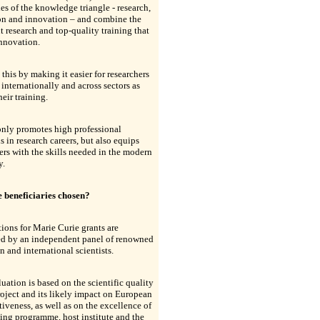
des of the knowledge triangle - research,
on and innovation – and combine the
t research and top-quality training that
innovation.
this by making it easier for researchers
internationally and across sectors as
heir training.
only promotes high professional
s in research careers, but also equips
ers with the skills needed in the modern
y.
 beneficiaries chosen?
ions for Marie Curie grants are
ed by an independent panel of renowned
 and international scientists.
uation is based on the scientific quality
roject and its likely impact on European
iveness, as well as on the excellence of
ning programme, host institute and the