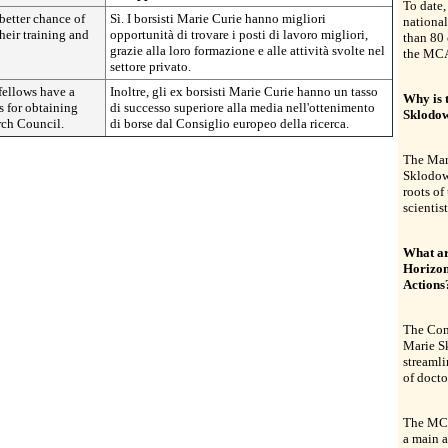
To date,
better chance of
Sì. I borsisti Marie Curie hanno migliori
national
their training and
opportunità di trovare i posti di lavoro migliori,
than 80 
grazie alla loro formazione e alle attività svolte nel
the MC
settore privato.
fellows have a
Inoltre, gli ex borsisti Marie Curie hanno un tasso
Why is 
s for obtaining
di successo superiore alla media nell'ottenimento
Sklodow
rch Council.
di borse dal Consiglio europeo della ricerca.
The Mar
Sklodow
roots of
scientist
What ar
Horizon
Actions
The Comm
Marie S
streamli
of docto
The MCA 
a main a