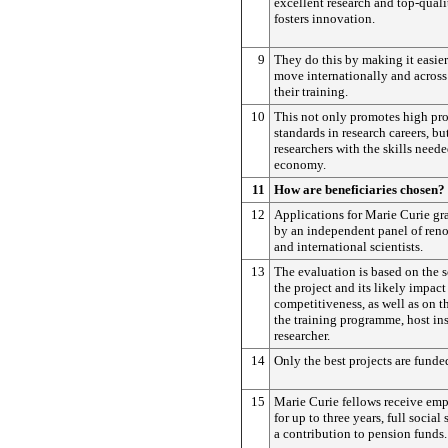
excellent research and top-quali
fosters innovation.
9
They do this by making it easier 
move internationally and across 
their training.
10
This not only promotes high pro
standards in research careers, bu
researchers with the skills need
economy.
11
How are beneficiaries chosen?
12
Applications for Marie Curie gr
by an independent panel of re
and international scientists.
13
The evaluation is based on the sc
the project and its likely impac
competitiveness, as well as on t
the training programme, host ins
researcher.
14
Only the best projects are funde
15
Marie Curie fellows receive em
for up to three years, full social
a contribution to pension funds.