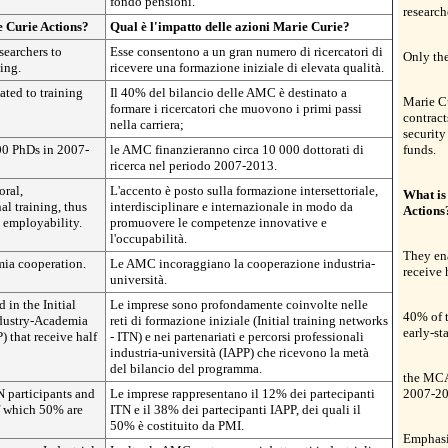
fondo pensioni.
research
e Curie Actions?
Qual è l'impatto delle azioni Marie Curie?
searchers to
Esse consentono a un gran numero di ricercatori di
Only the
ning.
ricevere una formazione iniziale di elevata qualità.
ted to training
Il 40% del bilancio delle AMC è destinato a
Marie C
formare i ricercatori che muovono i primi passi
contracts
nella carriera;
security
00 PhDs in 2007-
le AMC finanzieranno circa 10 000 dottorati di
funds.
ricerca nel periodo 2007-2013.
oral,
L'accento è posto sulla formazione intersettoriale,
What is
al training, thus
interdisciplinare e internazionale in modo da
Actions
d employability.
promuovere le competenze innovative e
l'occupabilità.
They ena
ia cooperation.
Le AMC incoraggiano la cooperazione industria-
receive 
università.
in the Initial
Le imprese sono profondamente coinvolte nelle
40% of t
ndustry-Academia
reti di formazione iniziale (Initial training networks
early-st
 that receive half
- ITN) e nei partenariati e percorsi professionali
industria-università (IAPP) che ricevono la metà
del bilancio del programma.
the MCA
 participants and
Le imprese rappresentano il 12% dei partecipanti
2007-20
f which 50% are
ITN e il 38% dei partecipanti IAPP, dei quali il
50% è costituito da PMI.
Emphasis