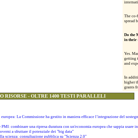
internat
The co-f
spread b
Do the 
in thei
Yes. Mar
getting 
and expo
In addit
higher t
grants 
 RISORSE - OLTRE 1400 TESTI PARALLELI
ti europea: La Commissione ha gestito in maniera efficace l’integrazione del sosteg
le PMI: combinare una ripresa duratura con un'economia europea che sappia usare in 
verni a sfruttare il potenziale dei "big data"
della scienza: consultazione pubblica su "Scienza 2.0"