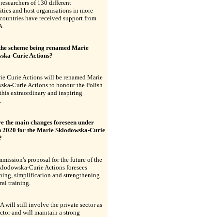
 researchers of 130 different
ities and host organisations in more
countries have received support from
A.
the scheme being renamed Marie
ska-Curie Actions?
ie Curie Actions will be renamed Marie
ska-Curie Actions to honour the Polish
 this extraordinary and inspiring
.
e the main changes foreseen under
 2020 for the Marie Sklodowska-Curie
?
ission's proposal for the future of the
klodowska-Curie Actions foresees
ning, simplification and strengthening
ral training.
will still involve the private sector as
ctor and will maintain a strong