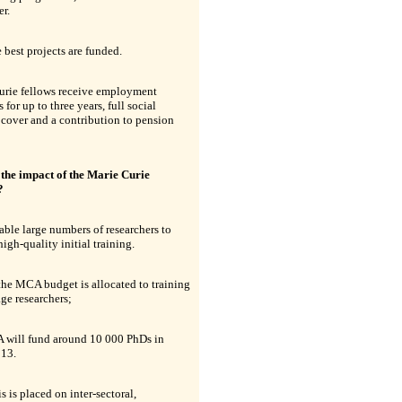
er.
 best projects are funded.
urie fellows receive employment
 for up to three years, full social
 cover and a contribution to pension
 the impact of the Marie Curie
?
ble large numbers of researchers to
high-quality initial training.
he MCA budget is allocated to training
age researchers;
 will fund around 10 000 PhDs in
13.
 is placed on inter-sectoral,