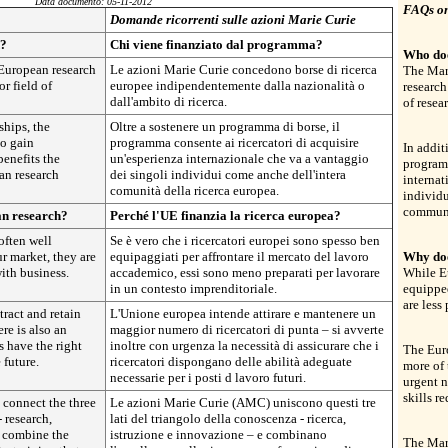
Data documento: 05-11-2012
FAQs on
Domande ricorrenti sulle azioni Marie Curie
d?
Chi viene finanziato dal programma?
Who do
European research
Le azioni Marie Curie concedono borse di ricerca
The Mar
or field of
europee indipendentemente dalla nazionalità o
research
dall'ambito di ricerca.
of resea
ships, the
Oltre a sostenere un programma di borse, il
to gain
programma consente ai ricercatori di acquisire
In addit
benefits the
un'esperienza internazionale che va a vantaggio
programm
an research
dei singoli individui come anche dell'intera
internat
comunità della ricerca europea.
individu
communi
n research?
Perché l'UE finanzia la ricerca europea?
often well
Se è vero che i ricercatori europei sono spesso ben
r market, they are
equipaggiati per affrontare il mercato del lavoro
Why doe
with business.
accademico, essi sono meno preparati per lavorare
While Eu
in un contesto imprenditoriale.
equipped
are less
ract and retain
L'Unione europea intende attirare e mantenere un
ere is also an
maggior numero di ricercatori di punta – si avverte
s have the right
inoltre con urgenza la necessità di assicurare che i
The Euro
 future.
ricercatori dispongano delle abilità adeguate
more of 
necessarie per i posti d lavoro futuri.
urgent n
skills re
connect the three
Le azioni Marie Curie (AMC) uniscono questi tre
 research,
lati del triangolo della conoscenza - ricerca,
 combine the
istruzione e innovazione – e combinano
The Mar