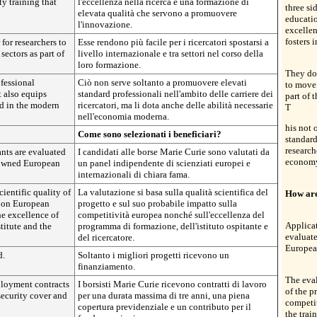
ty training that
l'eccellenza nella ricerca e una formazione di
three si
elevata qualità che servono a promuovere
educati
l'innovazione.
excellen
fosters 
for researchers to
Esse rendono più facile per i ricercatori spostarsi a
sectors as part of
livello internazionale e tra settori nel corso della
loro formazione.
They do 
fessional
Ciò non serve soltanto a promuovere elevati
to move 
t also equips
standard professionali nell'ambito delle carriere dei
part of t
ed in the modern
ricercatori, ma li dota anche delle abilità necessarie
T
nell'economia moderna.
his not 
Come sono selezionati i beneficiari?
standard
research
ants are evaluated
I candidati alle borse Marie Curie sono valutati da
econom
nowned European
un panel indipendente di scienziati europei e
internazionali di chiara fama.
ientific quality of
La valutazione si basa sulla qualità scientifica del
How are
t on European
progetto e sul suo probabile impatto sulla
he excellence of
competitività europea nonché sull'eccellenza del
Applicat
titute and the
programma di formazione, dell'istituto ospitante e
evaluat
del ricercatore.
European
d.
Soltanto i migliori progetti ricevono un
finanziamento.
The eval
ployment contracts
I borsisti Marie Curie ricevono contratti di lavoro
of the p
 security cover and
per una durata massima di tre anni, una piena
competit
copertura previdenziale e un contributo per il
the trai