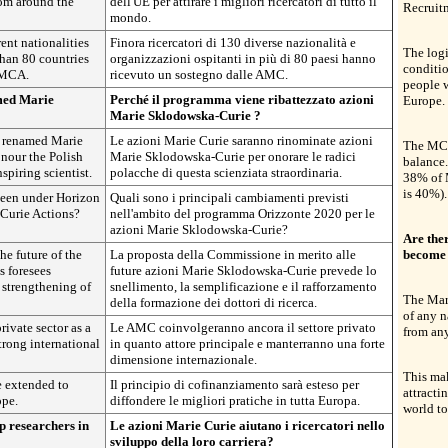
from around the
dell'UE per attirare i migliori ricercatori di tutto il
Recruitm
mondo.
rent nationalities
Finora ricercatori di 130 diverse nazionalità e
The log
than 80 countries
organizzazioni ospitanti in più di 80 paesi hanno
conditio
 MCA.
ricevuto un sostegno dalle AMC.
people w
med Marie
Perché il programma viene ribattezzato azioni
Europe.
Marie Sklodowska-Curie ?
e renamed Marie
Le azioni Marie Curie saranno rinominate azioni
The MCA
nour the Polish
Marie Sklodowska-Curie per onorare le radici
balance.
spiring scientist.
polacche di questa scienziata straordinaria.
38% of 
is 40%).
seen under Horizon
Quali sono i principali cambiamenti previsti
Curie Actions?
nell'ambito del programma Orizzonte 2020 per le
azioni Marie Sklodowska-Curie?
Are ther
he future of the
La proposta della Commissione in merito alle
become 
 foresees
future azioni Marie Sklodowska-Curie prevede lo
 strengthening of
snellimento, la semplificazione e il rafforzamento
The Mari
della formazione dei dottori di ricerca.
of any n
rivate sector as a
Le AMC coinvolgeranno ancora il settore privato
from any
trong international
in quanto attore principale e manterranno una forte
dimensione internazionale.
This ma
e extended to
Il principio di cofinanziamento sarà esteso per
attracti
ope.
diffondere le migliori pratiche in tutta Europa.
world to
p researchers in
Le azioni Marie Curie aiutano i ricercatori nello
sviluppo della loro carriera?