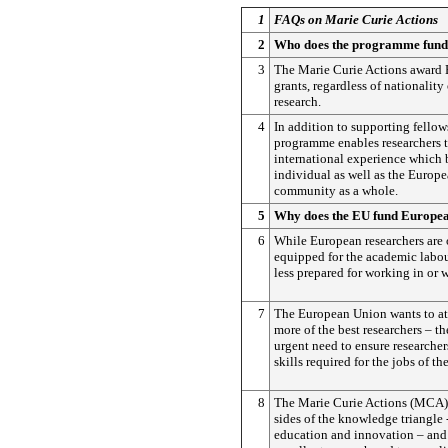
1
FAQs on Marie Curie Actions
2
Who does the programme fun
3
The Marie Curie Actions award 
grants, regardless of nationality 
research.
4
In addition to supporting fellow
programme enables researchers 
international experience which 
individual as well as the Europe
community as a whole.
5
Why does the EU fund Europea
6
While European researchers are 
equipped for the academic labou
less prepared for working in or 
7
The European Union wants to att
more of the best researchers – th
urgent need to ensure researcher
skills required for the jobs of the
8
The Marie Curie Actions (MCA) 
sides of the knowledge triangle -
education and innovation – and