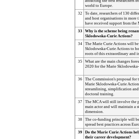
attracting the best researchers 
world to Europe.
32
To date, researchers of 130 diffe
and host organisations in more 
have received support from the
33
Why is the scheme being rena
Sklodowska-Curie Actions?
34
The Marie Curie Actions will b
Sklodowska-Curie Actions to ho
roots of this extraordinary and in
35
What are the main changes fore
2020 for the Marie Sklodowska-
36
The Commission's proposal for t
Marie Sklodowska-Curie Actions
streamlining, simplification and
doctoral training.
37
The MCA will still involve the p
main actor and will maintain a s
dimension.
38
The co-funding principle will b
spread best practices across Eur
39
Do the Marie Curie Actions hel
their career development?