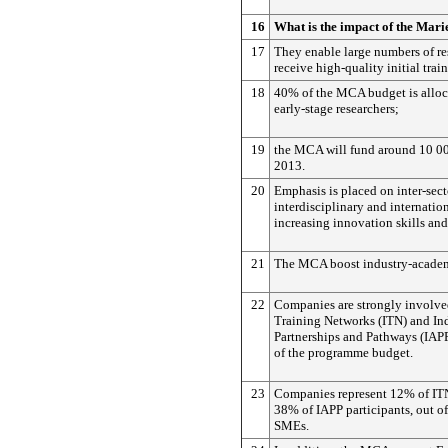
16
What is the impact of the Mari
17
They enable large numbers of re
receive high-quality initial trai
18
40% of the MCA budget is alloca
early-stage researchers;
19
the MCA will fund around 10 0
2013.
20
Emphasis is placed on inter-sect
interdisciplinary and internation
increasing innovation skills an
21
The MCA boost industry-academ
22
Companies are strongly involved 
Training Networks (ITN) and I
Partnerships and Pathways (IAPP)
of the programme budget.
23
Companies represent 12% of ITN
38% of IAPP participants, out o
SMEs.