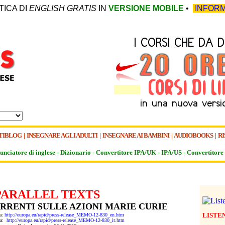
TICA DI
ENGLISH GRATIS
IN
VERSIONE MOBILE
•
INFORM
TIBLOG
|
INSEGNARE AGLI ADULTI
|
INSEGNARE AI BAMBINI
|
AUDIOBOOKS
|
RI
unciatore di inglese -
Dizionario -
Convertitore IPA/UK
-
IPA/US
-
Convertitore 
PARALLEL TEXTS
RENTI SULLE AZIONI MARIE CURIE
LISTE
da:
http://europa.eu/rapid/press-release_MEMO-12-830_en.htm
 da:
http://europa.eu/rapid/press-release_MEMO-12-830_it.htm