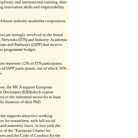
ciplinary and international training, thus
ng innovation skills and employability.
 boost industry-academia cooperation.
s are strongly involved in the Initial
g Networks (ITN) and Industry-Academia
hips and Pathways (IAPP) that receive
the programme budget.
es represent 12% of ITN participants
 of IAPP participants, out of which 50%
s.
tion, the MCA support European
al Doctorates (EID)which expose
rs to the industrial sector for at least
he duration of their PhD.
eme supports attractive working
ns for researchers, with full social
 and maternity leave, in line with the
es of the "European Charter for
ers and the Code of Conduct for the