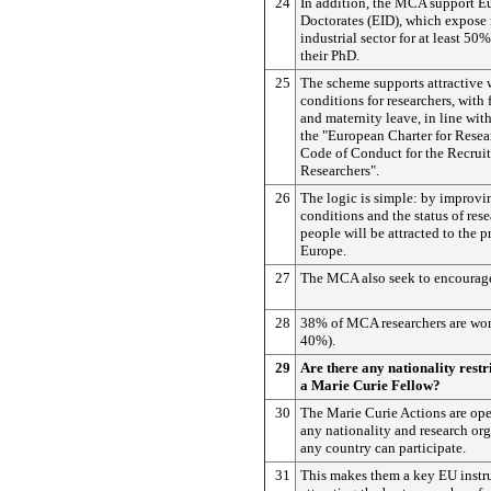
24
In addition, the MCA support Eu
Doctorates (EID), which expose r
industrial sector for at least 50%
their PhD.
25
The scheme supports attractive
conditions for researchers, with f
and maternity leave, in line with
the "European Charter for Resea
Code of Conduct for the Recrui
Researchers".
26
The logic is simple: by improv
conditions and the status of res
people will be attracted to the p
Europe.
27
The MCA also seek to encourage
28
38% of MCA researchers are wom
40%).
29
Are there any nationality restr
a Marie Curie Fellow?
30
The Marie Curie Actions are ope
any nationality and research or
any country can participate.
31
This makes them a key EU instr