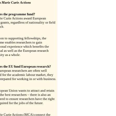
 Marie Curie Actions
es the programme fund?
ie Curie Actions award European
 grants, regardless of nationality or field
rch.
ion to supporting fellowships, the
e enables researchers to gain
ional experience which benefits the
al as well as the European research
ty as a whole.
s the EU fund European research?
ropean researchers are often well
 for the academic labour market, they
 prepared for working in or with business.
pean Union wants to attract and retain
the best researchers – there is also an
eed to ensure researchers have the right
quired for the jobs of the future.
ie Curie Actions (MCA) connect the